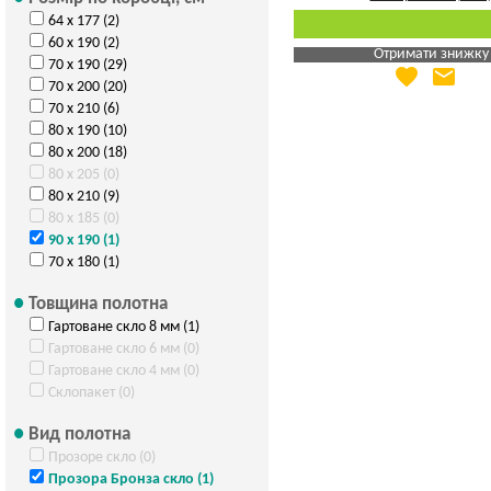
64 х 177 (2)
60 х 190 (2)
Отримати знижку
70 х 190 (29)
favorite
email
Яка Ваша ціна
?
70 х 200 (20)
70 х 210 (6)
Вказати мою ціну
80 х 190 (10)
80 х 200 (18)
80 х 205 (0)
80 х 210 (9)
80 х 185 (0)
90 х 190 (1)
70 х 180 (1)
Товщина полотна
Гартоване скло 8 мм (1)
Гартоване скло 6 мм (0)
Гартоване скло 4 мм (0)
Склопакет (0)
Вид полотна
Прозоре скло (0)
Прозора Бронза скло (1)