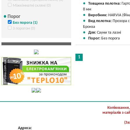
Товщина полотна:
Гарт
Міжкімнатні скляні (0)
8 мм
Виробник:
HARVIA (Фін
Порог
Вид полотна:
Прозора 
Без порога (1)
Бронза
З порогом (0)
Для:
Сауни та лазні
Порог:
Без порога
1
Копіювання,
матеріалів з с
(За
Адреса: