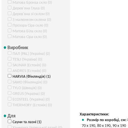
Матова Бронза скло (0)
Дерев'яна Глуха (0)
Дерев'яна зі склом (0)
З малюнком скляна (0)
Прозора Сіра скло (0)
Матова Біла скло (0)
Матова Сіра скло (0)
Виробник
ПАЛ (PAL) (Україна) (0)
TESLI (Україна) (0)
SAUNAX (Естонія) (0)
ANDRES (Естонія) (0)
HARVIA (Фінляндія) (1)
SAWO (Фінляндія) (0)
TYLO (Швеція) (0)
GREUS (Україна) (0)
ECOSTEEL (Україна) (0)
THERMORY (Естонія) (0)
Характеристики:
Для
Розмір по коробці, см:
Сауни та лазні (1)
70 х 190, 80 х 190, 90 х 190
Хаммама (турецької лазні) (0)