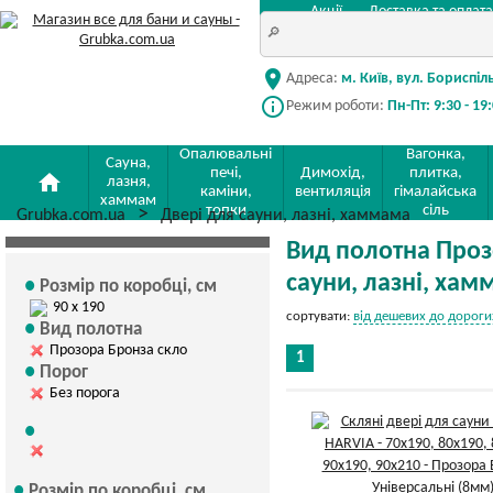
Акції
Доставка та оплата
location_on
Адреса:
м. Київ, вул. Бориспіл
info_outline
Режим роботи:
Пн-Пт: 9:30 - 19
Опалювальні
Вагонка,
Сауна,
печі,
Димохід,
плитка,
home
лазня,
каміни,
вентиляція
гімалайська
хаммам
топки
сіль
Grubka.com.ua
Двері для сауни, лазні, хаммама
Вид полотна Проз
сауни, лазні, ха
Розмір по коробці, см
90 х 190
сортувати:
від дешевих до дороги
Вид полотна
Прозора Бронза скло
1
Порог
Без порога
Розмір по коробці, см