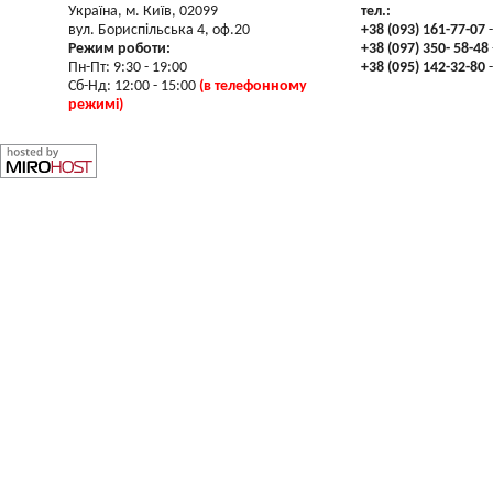
Україна, м. Київ, 02099
тел.:
вул. Бориспільська 4, оф.20
+38 (093) 161-77-07
-
Режим роботи:
+38 (097) 350- 58-48
Пн-Пт: 9:30 - 19:00
+38 (095) 142-32-80
-
Сб-Нд: 12:00 - 15:00
(в телефонному
режимі)