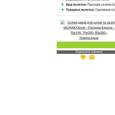
Вид полотна:
Прозора скляна Б
Товщина полотна:
Гартоване ск
Отримати знижку
favorite
email
Яка Ваша ціна
?
Вказати мою ціну