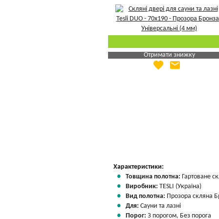
Отримати знижку
favorite
email
Яка Ваша ціна
?
Вказати мою ціну
Характеристики:
Товщина полотна:
Гартоване ск
Виробник:
TESLI (Україна)
Вид полотна:
Прозора скляна Б
Для:
Сауни та лазні
Порог:
З порогом, Без порога