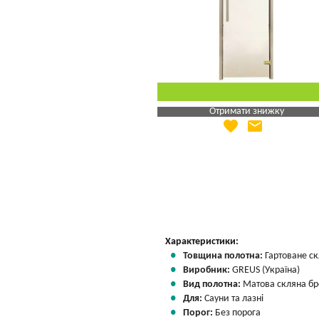
Отримати знижку
favorite
email
Яка Ваша ціна
?
Вказати мою ціну
Характеристики:
Товщина полотна:
Гартоване ск
Виробник:
GREUS (Україна)
Вид полотна:
Матова скляна бр
Для:
Сауни та лазні
Порог:
Без порога