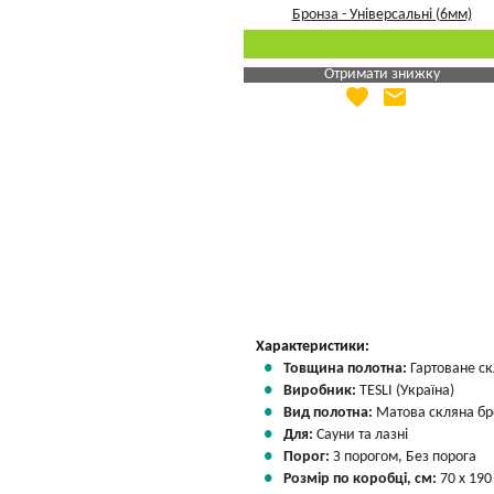
Отримати знижку
favorite
email
Яка Ваша ціна
?
Вказати мою ціну
Характеристики:
Товщина полотна:
Гартоване ск
Виробник:
TESLI (Україна)
Вид полотна:
Матова скляна бр
Для:
Сауни та лазні
Порог:
З порогом, Без порога
Розмір по коробці, см:
70 х 190