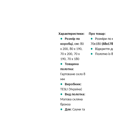
Характеристики:
Про товар:
Розмір по
Розміри по 
коробці, см:
80
70х180
(68x178
х 200, 80 х 190,
Відкриття д
70 х 200, 70 х
Полотно із 8
190, 70 х 180
Товщина
полотна:
Гартоване скло 8
мм
Виробник:
TESLI (Україна)
Вид полотна:
Матова скляна
бронза
Для:
Сауни та