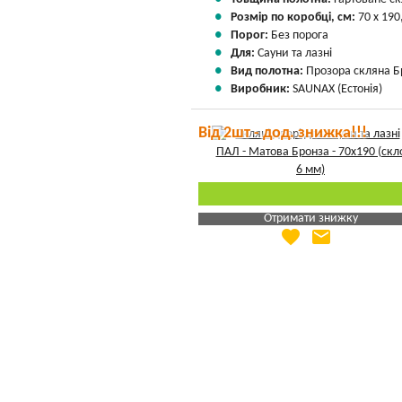
Розмір по коробці, см:
70 х 190
Порог:
Без порога
Для:
Сауни та лазні
Вид полотна:
Прозора скляна Б
Виробник:
SAUNAX (Естонія)
Від 2шт - дод. знижка!!!
Отримати знижку
favorite
email
Яка Ваша ціна
?
Вказати мою ціну