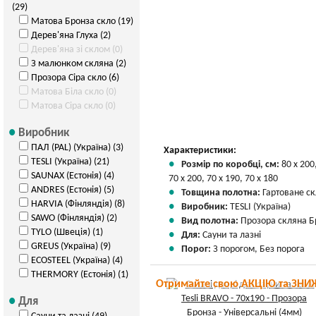
(29)
Матова Бронза скло (19)
Дерев'яна Глуха (2)
Дерев'яна зі склом (0)
З малюнком скляна (2)
Прозора Сіра скло (6)
Матова Біла скло (0)
Матова Сіра скло (0)
Виробник
ПАЛ (PAL) (Україна) (3)
Характеристики:
TESLI (Україна) (21)
Розмір по коробці, см:
80 х 200
SAUNAX (Естонія) (4)
70 х 200, 70 х 190, 70 х 180
ANDRES (Естонія) (5)
Товщина полотна:
Гартоване ск
HARVIA (Фінляндія) (8)
Виробник:
TESLI (Україна)
SAWO (Фінляндія) (2)
Вид полотна:
Прозора скляна Б
TYLO (Швеція) (1)
Для:
Сауни та лазні
GREUS (Україна) (9)
Порог:
З порогом, Без порога
ECOSTEEL (Україна) (4)
THERMORY (Естонія) (1)
Отримайте свою АКЦІЮ та ЗНИ
Для