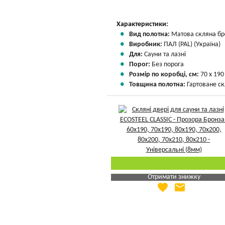
Характеристики:
Вид полотна:
Матова скляна бр
Виробник:
ПАЛ (PAL) (Україна)
Для:
Сауни та лазні
Порог:
Без порога
Розмір по коробці, см:
70 х 190
Товщина полотна:
Гартоване ск
Отримати знижку
favorite
email
Яка Ваша ціна
?
Вказати мою ціну