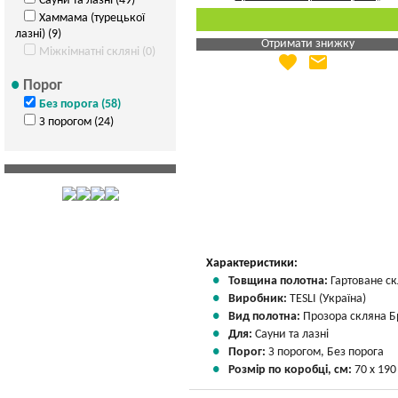
Сауни та лазні (49)
Хаммама (турецької
лазні) (9)
Отримати знижку
Міжкімнатні скляні (0)
favorite
email
Яка Ваша ціна
?
Порог
Вказати мою ціну
Без порога (58)
З порогом (24)
Характеристики:
Товщина полотна:
Гартоване ск
Виробник:
TESLI (Україна)
Вид полотна:
Прозора скляна Б
Для:
Сауни та лазні
Порог:
З порогом, Без порога
Розмір по коробці, см:
70 х 190