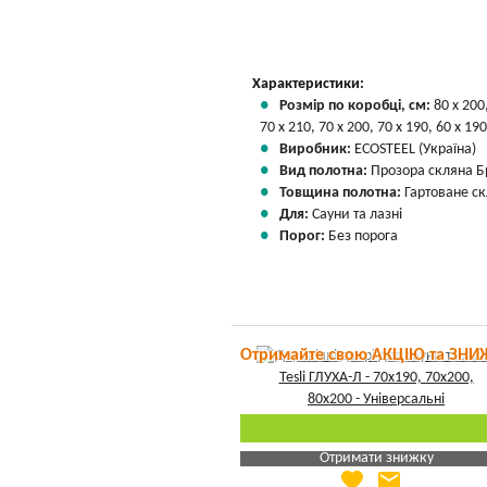
Характеристики:
Розмір по коробці, см:
80 х 200
70 х 210, 70 х 200, 70 х 190, 60 х 190
Виробник:
ECOSTEEL (Україна)
Вид полотна:
Прозора скляна Б
Товщина полотна:
Гартоване ск
Для:
Сауни та лазні
Порог:
Без порога
Отримайте свою АКЦІЮ та ЗНИ
Отримати знижку
favorite
email
Яка Ваша ціна
?