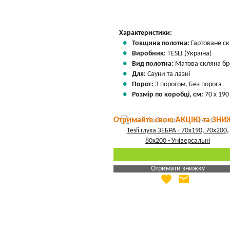
Характеристики:
Товщина полотна:
Гартоване ск
Виробник:
TESLI (Україна)
Вид полотна:
Матова скляна бр
Для:
Сауни та лазні
Порог:
З порогом, Без порога
Розмір по коробці, см:
70 х 190
Отримайте свою АКЦІЮ та ЗНИ
Отримати знижку
favorite
email
Яка Ваша ціна
?
Вказати мою ціну