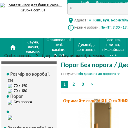
Акції
Доставка та оплата
location_on
Адреса:
м. Київ, вул. Бориспіл
info_outline
Режим роботи:
Пн-Пт: 9:30 - 19
Опалювальні
Вагонка,
Сауна,
печі,
Димохід,
плитка,
home
лазня,
каміни,
вентиляція
гімалайська
хаммам
топки
сіль
Grubka.com.ua
Двері для сауни, лазні, хаммама
Порог Без порога / Дв
arrow_drop_down
Розмір по коробці,
сортувати:
від дешевих до дорогих
см
1
2
3
>
70 х 190
70 х 180
Порог
Отримайте свою АКЦІЮ та ЗНИ
Без порога