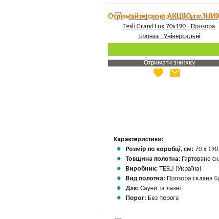
Отримайте свою АКЦІЮ та ЗНИ
Отримати знижку
favorite
email
Яка Ваша ціна
?
Вказати мою ціну
Характеристики:
Розмір по коробці, см:
70 х 190
Товщина полотна:
Гартоване ск
Виробник:
TESLI (Україна)
Вид полотна:
Прозора скляна Б
Для:
Сауни та лазні
Порог:
Без порога