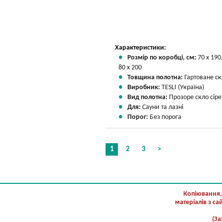
Характеристики:
Розмір по коробці, см:
70 х 190
80 х 200
Товщина полотна:
Гартоване ск
Виробник:
TESLI (Україна)
Вид полотна:
Прозоре скло сіре
Для:
Сауни та лазні
Порог:
Без порога
1
2
3
>
Копіювання,
матеріалів з с
(За