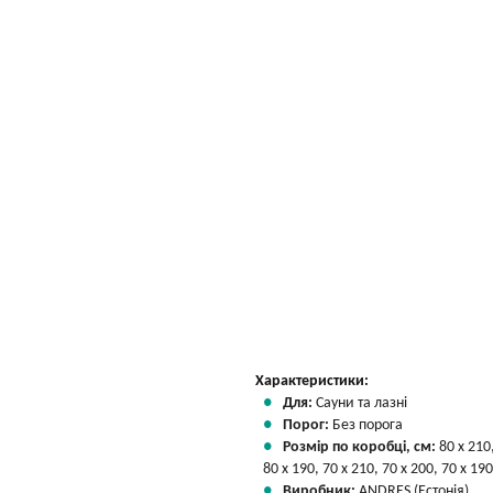
Характеристики:
Для:
Сауни та лазні
Порог:
Без порога
Розмір по коробці, см:
80 х 210
80 х 190, 70 х 210, 70 х 200, 70 х 190
Виробник:
ANDRES (Естонія)