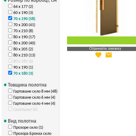
Розмір по коробці, см
64 х 177 (2)
60 х 190 (3)
70 х 190 (58)
70 х 200 (41)
70 х 210 (8)
80 х 190 (17)
80 х 200 (40)
Отримати знижку
80 х 205 (2)
favorite
email
80 х 210 (13)
Яка Ваша ціна
?
80 х 185 (0)
Вказати мою ціну
90 х 190 (1)
70 х 180 (3)
Товщина полотна
Гартоване скло 8 мм (48)
Гартоване скло 6 мм (4)
Гартоване скло 4 мм (4)
Склопакет (0)
Вид полотна
Прозоре скло (1)
Прозора Бронза скло