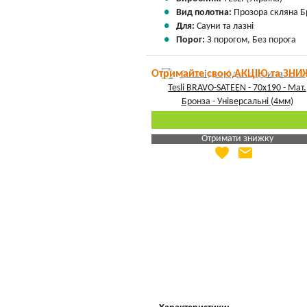
Вид полотна:
Прозора скляна Б
Для:
Сауни та лазні
Порог:
З порогом, Без порога
Отримайте свою АКЦІЮ та ЗНИ
Отримати знижку
favorite
email
Яка Ваша ціна
?
Вказати мою ціну