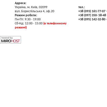
Адреса:
Україна, м. Київ, 02099
тел.:
вул. Бориспільська 4, оф.20
+38 (093) 161-77-07
-
Режим роботи:
+38 (097) 350- 58-48
Пн-Пт: 9:30 - 19:00
+38 (095) 142-32-80
-
Сб-Нд: 12:00 - 15:00
(в телефонному
режимі)