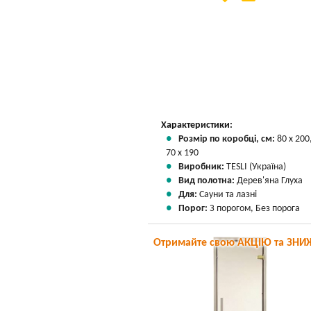
Вказати мою ціну
Характеристики:
Розмір по коробці, см:
80 х 200
70 х 190
Виробник:
TESLI (Україна)
Вид полотна:
Дерев'яна Глуха
Для:
Сауни та лазні
Порог:
З порогом, Без порога
Отримайте свою АКЦІЮ та ЗНИ