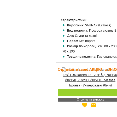
Характеристики:
Виробник:
SAUNAX (Естонія)
Вид полотна:
Прозора скляна Б
Для:
Сауни та лазні
Порог:
Без порога
Розмір по коробці, см:
80 х 200
70 х 190
Товщина полотна:
Гартоване ск
Отримайте свою АКЦІЮ та ЗНИ
Отримати знижку
favorite
email
Яка Ваша ціна
?
Вказати мою ціну