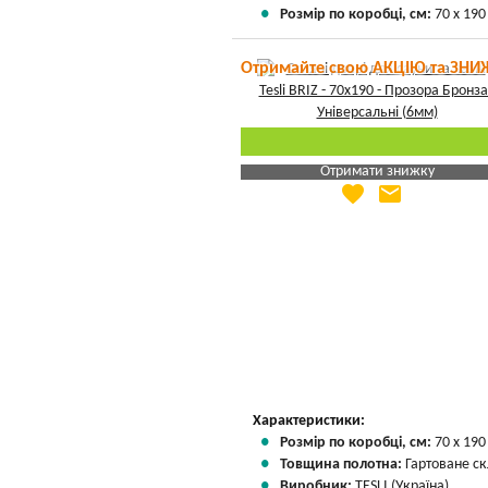
Розмір по коробці, см:
70 х 190
Отримайте свою АКЦІЮ та ЗНИ
Отримати знижку
favorite
email
Яка Ваша ціна
?
Вказати мою ціну
Характеристики:
Розмір по коробці, см:
70 х 190
Товщина полотна:
Гартоване ск
Виробник:
TESLI (Україна)