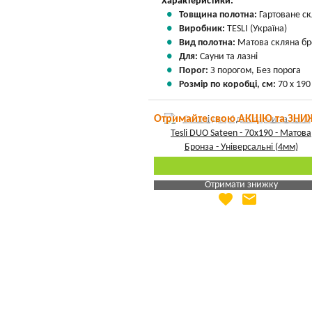
Характеристики:
Товщина полотна:
Гартоване ск
Виробник:
TESLI (Україна)
Вид полотна:
Матова скляна бр
Для:
Сауни та лазні
Порог:
З порогом, Без порога
Розмір по коробці, см:
70 х 190
Отримайте свою АКЦІЮ та ЗНИ
Отримати знижку
favorite
email
Яка Ваша ціна
?
Вказати мою ціну