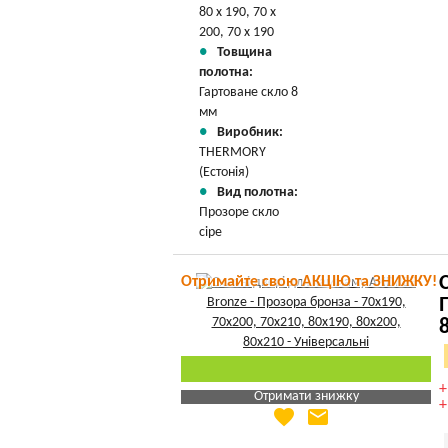
80 х 190, 70 х
200, 70 х 190
Товщина
полотна:
Гартоване скло 8
мм
Виробник:
THERMORY
(Естонія)
Вид полотна:
Прозоре скло
сіре
Отримайте свою АКЦІЮ та ЗНИЖКУ!
Отримати знижку
favorite
email
Яка Ваша ціна
?
Вказати мою ціну