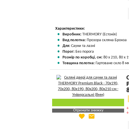
Характеристики:
Виробник:
THERMORY (Естонія)
Вид полотна:
Прозора скляна Бронза
Для:
Сауни та лазні
Порог:
Без порога
Розмір по коробці, см:
80 х 210, 80 х 1
Товщина полотна:
Гартоване скло 8 м
Отримати знижку
favorite
email
Яка Ваша ціна
?
Вказати мою ціну