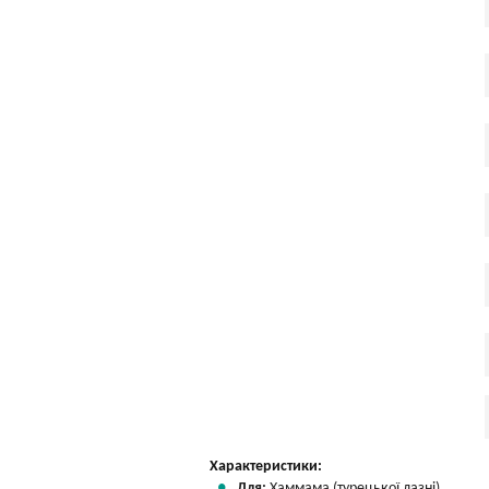
Характеристики:
Для:
Хаммама (турецької лазні)