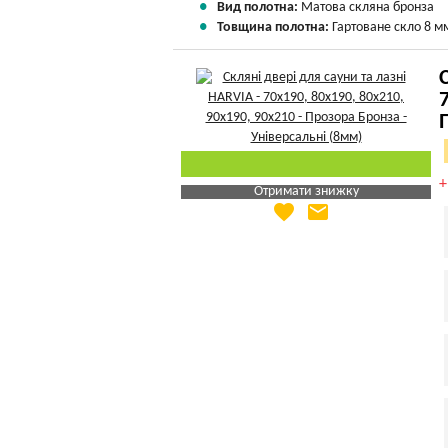
Вид полотна:
Матова скляна бронза
Товщина полотна:
Гартоване скло 8 м
Отримати знижку
favorite
email
Яка Ваша ціна
?
Вказати мою ціну