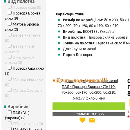
Вид полотна
Прозоре скло (0)
Прозора Бронза
Характеристики:
скло (9)
Розмір по коробці, см:
80 х 200, 80 х 1
Матова Бронза
70 х 200, 70 х 190, 60 х 190, 80 х 210
скло (3)
Виробник:
ECOSTEEL (Україна)
Дерев'яна Глуха
Вид полотна:
Прозора скляна Бронза
(0)
Товщина полотна:
Гартоване скло 8 м
Дерев'яна зі
Для:
Сауни та лазні
склом (0)
Порог:
Без порога
З малюнком
скляна (0)
Прозора Сіра скло
(1)
Матова Біла скло
Від 2шт - дод. знижка!!!
(0)
Матова Сіра скло
(0)
Виробник
ПАЛ (PAL)
Отримати знижку
(Україна) (2)
favorite
email
Яка Ваша ціна
?
TESLI (Україна) (0)
Вказати мою ціну
SAUNAX (Естонія)