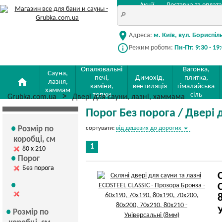
Акції
Доставка та оплата
location_on
Адреса:
м. Київ, вул. Бориспіл
info_outline
Режим роботи:
Пн-Пт: 9:30 - 19
Опалювальні
Вагонка,
Сауна,
печі,
Димохід,
плитка,
home
лазня,
каміни,
вентиляція
гімалайська
хаммам
топки
сіль
Grubka.com.ua
Двері для сауни, лазні, хаммама
Порог Без порога / Двері 
arrow_drop_down
Розмір по
сортувати:
від дешевих до дорогих
коробці, см
1
80 х 210
Порог
Без порога
Розмір по