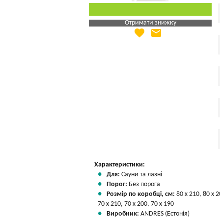
Отримати знижку
favorite
email
Яка Ваша ціна
?
Вказати мою ціну
Характеристики:
Для:
Сауни та лазні
Порог:
Без порога
Розмір по коробці, см:
80 х 210, 80 х 2
70 х 210, 70 х 200, 70 х 190
Виробник:
ANDRES (Естонія)