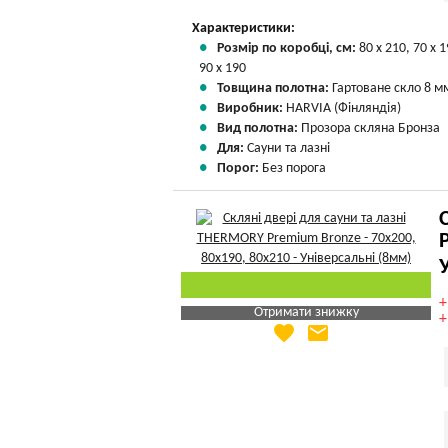
Характеристики:
Розмір по коробці, см:
80 х 210, 70 х 1
90 х 190
Товщина полотна:
Гартоване скло 8 м
Виробник:
HARVIA (Фінляндія)
Вид полотна:
Прозора скляна Бронза
Для:
Сауни та лазні
Порог:
Без порога
Отримати знижку
favorite
email
Яка Ваша ціна
?
Вказати мою ціну