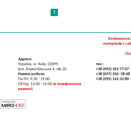
1
Копіювання,
матеріалів з с
(За
Адреса:
Україна, м. Київ, 02099
тел.:
вул. Бориспільська 4, оф.20
+38 (093) 161-77-07
-
Режим роботи:
+38 (097) 350- 58-48
Пн-Пт: 9:30 - 19:00
+38 (095) 142-32-80
-
Сб-Нд: 12:00 - 15:00
(в телефонному
режимі)