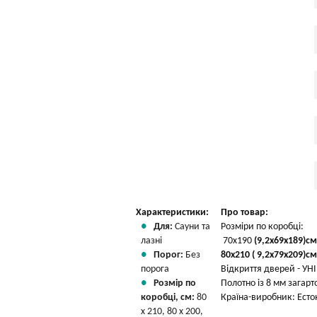
Характеристики:
Про товар:
Для:
Сауни та
Розміри по коробці:
лазні
70х190
(9,2х69x189)
см
Порог:
Без
80х210 ( 9,2х79х209)см
порога
Відкриття дверей - У
Розмір по
Полотно із 8 мм загарт
коробці, см:
80
Країна-виробник: Есто
х 210, 80 х 200,