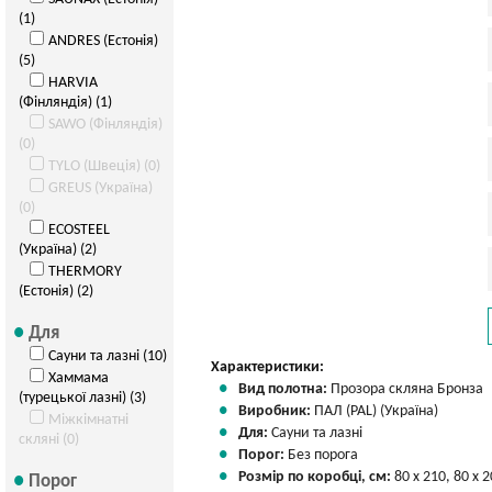
(1)
ANDRES (Естонія)
(5)
HARVIA
(Фінляндія) (1)
SAWO (Фінляндія)
(0)
TYLO (Швеція) (0)
GREUS (Україна)
(0)
ECOSTEEL
(Україна) (2)
THERMORY
(Естонія) (2)
Для
Сауни та лазні (10)
Характеристики:
Хаммама
Вид полотна:
Прозора скляна Бронза
(турецької лазні) (3)
Виробник:
ПАЛ (PAL) (Україна)
Міжкімнатні
Для:
Сауни та лазні
скляні (0)
Порог:
Без порога
Розмір по коробці, см:
80 х 210, 80 х 2
Порог