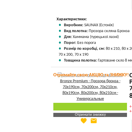
Характеристики:
Виробник:
SAUNAX (Естонія)
Вид полотна:
Прозора скляна Бронза
Для:
Хаммама (турецької лазні)
Порог:
Без порога
Розмір по коробці, см:
80 х 210, 80 х 2
70 х 200, 70 х 190
Товщина полотна:
Гартоване скло 8 м
Отримайте свою АКЦІЮ та ЗНИЖКУ!
Отримати знижку
favorite
email
Яка Ваша ціна
?
Вказати мою ціну