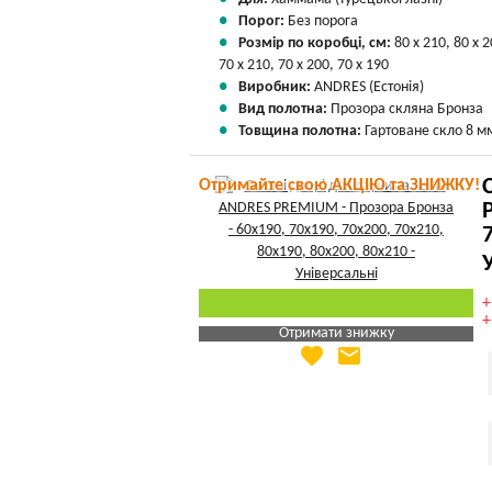
Порог:
Без порога
Розмір по коробці, см:
80 х 210, 80 х 2
70 х 210, 70 х 200, 70 х 190
Виробник:
ANDRES (Естонія)
Вид полотна:
Прозора скляна Бронза
Товщина полотна:
Гартоване скло 8 м
Отримайте свою АКЦІЮ та ЗНИЖКУ!
Отримати знижку
favorite
email
Яка Ваша ціна
?
Вказати мою ціну