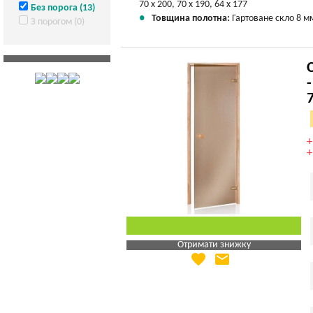
70 х 200, 70 х 190, 64 х 177
Без порога (13)
Товщина полотна:
Гартоване скло 8 м
З порогом (0)
Отримати знижку
favorite
email
Яка Ваша ціна
?
Вказати мою ціну