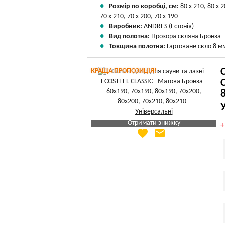
Розмір по коробці, см:
80 х 210, 80 х 2
70 х 210, 70 х 200, 70 х 190
Виробник:
ANDRES (Естонія)
Вид полотна:
Прозора скляна Бронза
Товщина полотна:
Гартоване скло 8 м
КРАЩА ПРОПОЗИЦІЯ!
Отримати знижку
favorite
email
Яка Ваша ціна
?
Вказати мою ціну