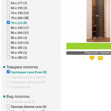
64 х 177 (1)
60 х 190 (3)
70 х 190 (53)
70 х 200 (38)
70 х 210 (8)
80 х 190 (17)
80 х 200 (37)
80 х 205 (1)
80 х 210 (13)
80 х 185 (1)
Отримати знижку
90 х 190 (1)
favorite
email
70 х 180 (3)
Яка Ваша ціна
?
Вказати мою ціну
Товщина полотна
Гартоване скло 8 мм (8)
Гартоване скло 6 мм (0)
Гартоване скло 4 мм (0)
Склопакет (0)
Вид полотна
Прозоре скло (0)
Прозора Бронза скло (6)