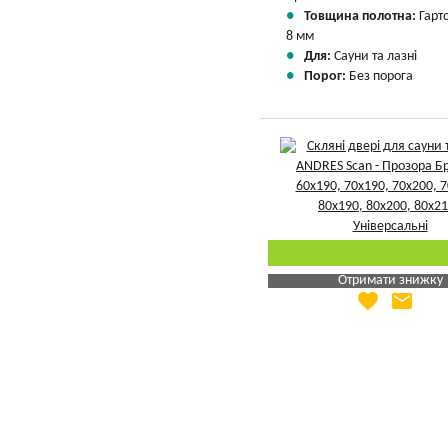
Товщина полотна:
Гарт
8 мм
Для:
Сауни та лазні
Порог:
Без порога
Отримати знижку
favorite
email
Яка Ваша ціна
?
Вказати мою ціну