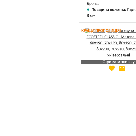
Бронза
Товщина полотна:
Гарт
8 мм
КРАЩА ПРОПОЗИЦІЯ!
Отримати знижку
favorite
email
Яка Ваша ціна
?
Вказати мою ціну