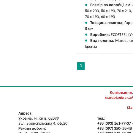
Розмір по коробці, см:
80 х 200, 80 х 190, 70 х 210,
70 х 190, 60 х 190
Товщина полотна:
Гарт
8 мм
Виробник:
ECOSTEEL (Ук
Вид полотна:
Матова с
бронза
1
Копіювання,
матеріалів з с
(За
Адреса:
Україна, м. Київ, 02099
тел.:
вул. Бориспільська 4, оф.20
+38 (093) 161-77-07
-
Режим роботи:
+38 (097) 350- 58-48