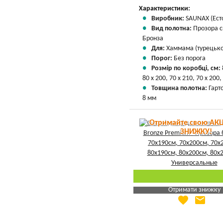
Характеристики:
Виробник:
SAUNAX (Есто
Вид полотна:
Прозора 
Бронза
Для:
Хаммама (турецької
Порог:
Без порога
Розмір по коробці, см:
80 х 200, 70 х 210, 70 х 200,
Товщина полотна:
Гарт
8 мм
Отримайте свою АКЦ
ЗНИЖКУ!
Отримати знижку
favorite
email
Яка Ваша ціна
?
Вказати мою ціну