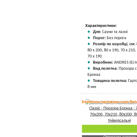
Характеристики:
Для:
Сауни та лазні
Порог:
Без порога
Розмір по коробці, см:
80 х 200, 80 х 190, 70 х 210,
70 х 190
Виробник:
ANDRES (Есто
Вид полотна:
Прозора 
Бронза
Товщина полотна:
Гарт
8 мм
Безпечне гартоване скло 8м