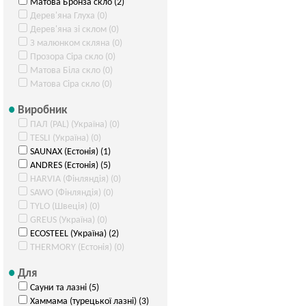
Матова Бронза скло (2)
Дерев'яна Глуха (0)
Дерев'яна зі склом (0)
З малюнком скляна (0)
Прозора Сіра скло (0)
Матова Біла скло (0)
Матова Сіра скло (0)
Виробник
ПАЛ (PAL) (Україна) (0)
TESLI (Україна) (0)
SAUNAX (Естонія) (1)
ANDRES (Естонія) (5)
HARVIA (Фінляндія) (0)
SAWO (Фінляндія) (0)
TYLO (Швеція) (0)
GREUS (Україна) (0)
ECOSTEEL (Україна) (2)
THERMORY (Естонія) (0)
Для
Сауни та лазні (5)
Хаммама (турецької лазні) (3)