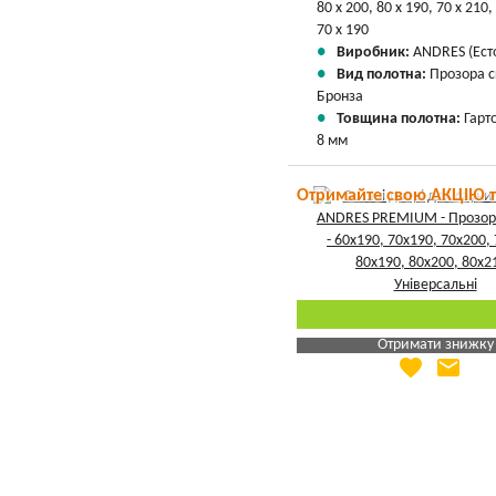
80 х 200, 80 х 190, 70 х 210,
70 х 190
Виробник:
ANDRES (Есто
Вид полотна:
Прозора 
Бронза
Товщина полотна:
Гарт
8 мм
Отримайте свою АКЦІЮ 
Отримати знижку
favorite
email
Яка Ваша ціна
?
Вказати мою ціну