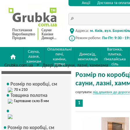
Акції
Доставка та оплата
location_on
Адреса:
м. Київ, вул. Бориспіл
info_outline
Режим роботи:
Пн-Пт: 9:30 - 19
Опалювальні
Вагонка,
Сауна,
печі,
Димохід,
плитка,
home
лазня,
каміни,
вентиляція
гімалайська
хаммам
топки
сіль
Grubka.com.ua
Двері для сауни, лазні, хаммама
Розмір по коробці,
сауни, лазні, ха
Розмір по коробці, см
70 х 210
сортувати:
від дешевих до дороги
Товщина полотна
Гартоване скло 8 мм
1
Розмір по коробці, см