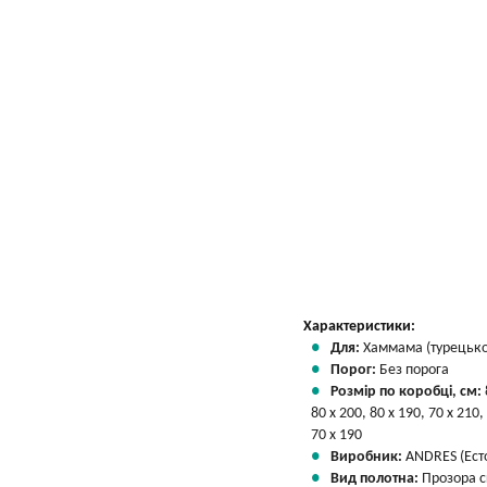
Характеристики:
Для:
Хаммама (турецької
Порог:
Без порога
Розмір по коробці, см:
80 х 200, 80 х 190, 70 х 210,
70 х 190
Виробник:
ANDRES (Есто
Вид полотна:
Прозора 