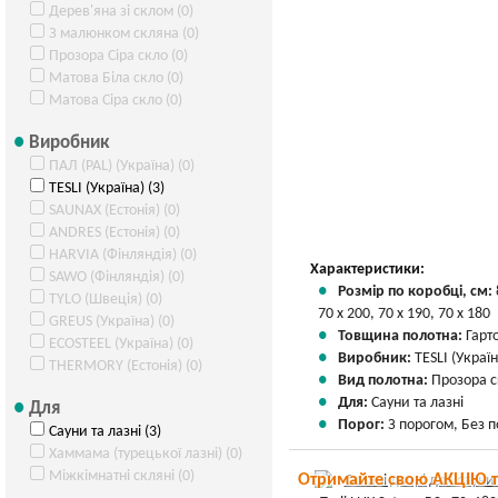
Дерев'яна зі склом (0)
З малюнком скляна (0)
Прозора Сіра скло (0)
Матова Біла скло (0)
Матова Сіра скло (0)
Виробник
ПАЛ (PAL) (Україна) (0)
TESLI (Україна) (3)
SAUNAX (Естонія) (0)
ANDRES (Естонія) (0)
HARVIA (Фінляндія) (0)
Характеристики:
SAWO (Фінляндія) (0)
Розмір по коробці, см:
TYLO (Швеція) (0)
70 х 200, 70 х 190, 70 х 180
GREUS (Україна) (0)
Товщина полотна:
Гарт
ECOSTEEL (Україна) (0)
Виробник:
TESLI (Україн
THERMORY (Естонія) (0)
Вид полотна:
Прозора с
Для:
Сауни та лазні
Для
Порог:
З порогом, Без 
Сауни та лазні (3)
Хаммама (турецької лазні) (0)
Міжкімнатні скляні (0)
Отримайте свою АКЦІЮ 