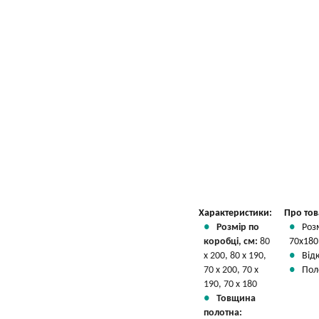
Характеристики:
Про тов
Розмір по
Розм
коробці, см:
80
70х180
х 200, 80 х 190,
Відк
70 х 200, 70 х
Поло
190, 70 х 180
Товщина
полотна: