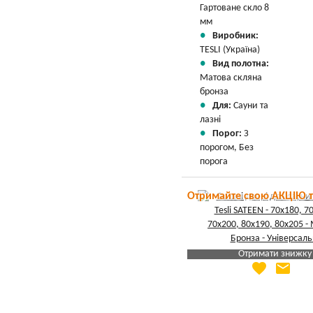
Гартоване скло 8
мм
Виробник:
TESLI (Україна)
Вид полотна:
Матова скляна
бронза
Для:
Сауни та
лазні
Порог:
З
порогом, Без
порога
Отримайте свою АКЦІЮ 
Отримати знижку
favorite
email
Яка Ваша ціна
?
Вказати мою ціну