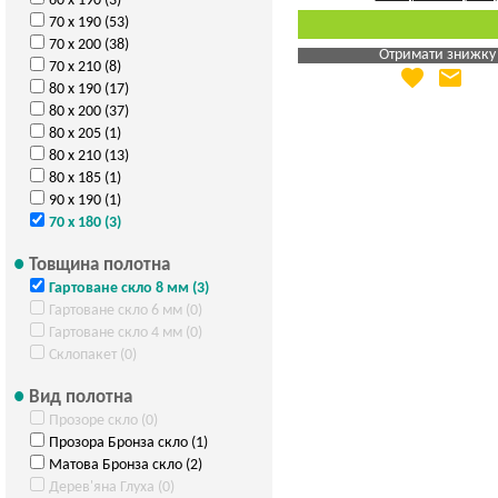
60 х 190 (3)
70 х 190 (53)
70 х 200 (38)
Отримати знижку
70 х 210 (8)
favorite
email
Яка Ваша ціна
?
80 х 190 (17)
80 х 200 (37)
Вказати мою ціну
80 х 205 (1)
80 х 210 (13)
80 х 185 (1)
90 х 190 (1)
70 х 180 (3)
Товщина полотна
Гартоване скло 8 мм (3)
Гартоване скло 6 мм (0)
Гартоване скло 4 мм (0)
Склопакет (0)
Вид полотна
Прозоре скло (0)
Прозора Бронза скло (1)
Матова Бронза скло (2)
Дерев'яна Глуха (0)