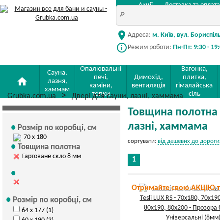
Акції
Доставка та оплата
location_on
Адреса:
м. Київ, вул. Бориспіл
info_outline
Режим роботи:
Пн-Пт: 9:30 - 19
Опалювальні
Вагонка,
Сауна,
печі,
Димохід,
плитка,
home
лазня,
каміни,
вентиляція
гімалайська
хаммам
топки
сіль
Grubka.com.ua
Двері для сауни, лазні, хаммама
Товщина полотна Г
лазні, хаммама
Розмір по коробці, см
70 х 180
сортувати:
від дешевих до дороги
Товщина полотна
Гартоване скло 8 мм
1
Отримайте свою АКЦІЮ 
Розмір по коробці, см
64 х 177 (1)