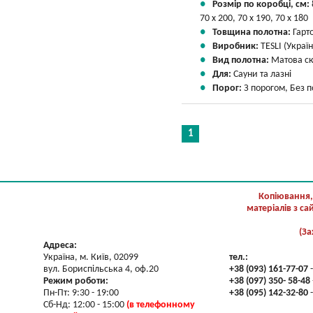
Розмір по коробці, см:
70 х 200, 70 х 190, 70 х 180
Товщина полотна:
Гарт
Виробник:
TESLI (Україн
Вид полотна:
Матова ск
Для:
Сауни та лазні
Порог:
З порогом, Без 
1
Копіювання,
матеріалів з с
(За
Адреса:
Україна, м. Київ, 02099
тел.:
вул. Бориспільська 4, оф.20
+38 (093) 161-77-07
-
Режим роботи:
+38 (097) 350- 58-48
Пн-Пт: 9:30 - 19:00
+38 (095) 142-32-80
-
Сб-Нд: 12:00 - 15:00
(в телефонному