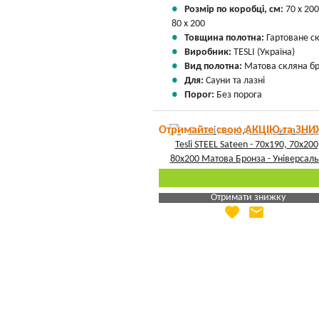
Розмір по коробці, см:
70 х 200
80 х 200
Товщина полотна:
Гартоване с
Виробник:
TESLI (Україна)
Вид полотна:
Матова скляна б
Для:
Сауни та лазні
Порог:
Без порога
Отримайте свою АКЦІЮ та ЗНИ
Отримати знижку
favorite
email
Яка Ваша ціна
?
Вказати мою ціну