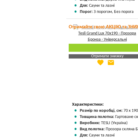
Для:
Сауни та лазні
Порог:
З порогом, Без порога
Отримайте свою АКЦІЮ та ЗНИ
Отримати знижку
favorite
email
Яка Ваша ціна
?
Вказати мою ціну
Характеристики:
Розмір по коробці, см:
70 х 190
Товщина полотна:
Гартоване с
Виробник:
TESLI (Україна)
Вид полотна:
Прозора скляна 
Для:
Сауни та лазні