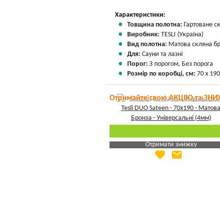
Характеристики:
Товщина полотна:
Гартоване с
Виробник:
TESLI (Україна)
Вид полотна:
Матова скляна б
Для:
Сауни та лазні
Порог:
З порогом, Без порога
Розмір по коробці, см:
70 х 190
Отримайте свою АКЦІЮ та ЗНИ
Отримати знижку
favorite
email
Яка Ваша ціна
?
Вказати мою ціну