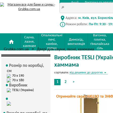
Акції
Доставка та оплата
location_on
Адреса:
м. Київ, вул. Бориспіл
info_outline
Режим роботи:
Пн-Пт: 9:30 - 19
Опалювальні
Вагонка,
Сауна,
печі,
Димохід,
плитка,
home
лазня,
каміни,
вентиляція
гімалайська
хаммам
топки
сіль
Grubka.com.ua
Двері для сауни, лазні, хаммама
Виробник TESLI (Україн
хаммама
Розмір по коробці,
см
arrow_drop_down
сортувати:
від дешевих до дорогих
70 х 190
70 х 180
1
2
>
Виробник
TESLI (Україна)
Отримайте свою АКЦІЮ та ЗНИ