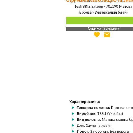
Отримайте свою АКЦІЮ та ЗНИ
Отримати знижку
favorite
email
Яка Ваша ціна
?
Вказати мою ціну
Характеристики:
Товщина полотна:
Гартоване с
Виробник:
TESLI (Україна)
Вид полотна:
Матова скляна б
Для:
Сауни та лазні
Порог:
З порогом, Без порога