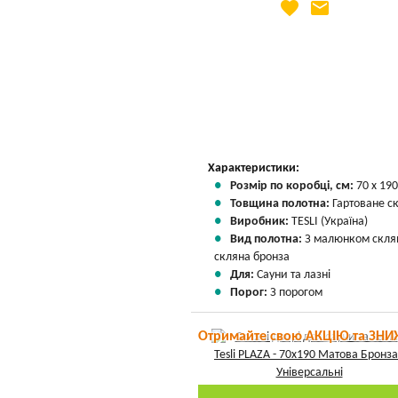
favorite
email
Яка Ваша ціна
?
Вказати мою ціну
Характеристики:
Розмір по коробці, см:
70 х 190
Товщина полотна:
Гартоване с
Виробник:
TESLI (Україна)
Вид полотна:
З малюнком скля
скляна бронза
Для:
Сауни та лазні
Порог:
З порогом
Отримайте свою АКЦІЮ та ЗНИ