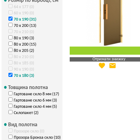
Розмір по коробці, см
64 х 177 (0)
60 х 190 (0)
70 х 190 (31)
70 х 200 (13)
70 х 210 (0)
80 х 190 (3)
80 х 200 (15)
80 х 205 (2)
80 х 210 (0)
Отримати знижку
80 х 185 (0)
favorite
email
Яка Ваша ціна
?
90 х 190 (0)
Вказати мою ціну
70 х 180 (3)
Товщина полотна
Гартоване скло 8 мм (17)
Гартоване скло 6 мм (3)
Гартоване скло 4 мм (5)
Склопакет (2)
Вид полотна
Прозоре скло (0)
Прозора Бронза скло (10)