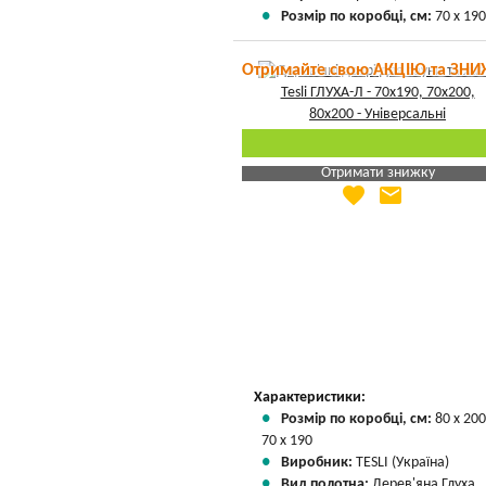
Розмір по коробці, см:
70 х 190
Отримайте свою АКЦІЮ та ЗНИ
Отримати знижку
favorite
email
Яка Ваша ціна
?
Вказати мою ціну
Характеристики:
Розмір по коробці, см:
80 х 200
70 х 190
Виробник:
TESLI (Україна)
Вид полотна:
Дерев'яна Глуха