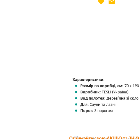
favorite
email
Яка Ваша ціна
?
Вказати мою ціну
Характеристики:
Розмір по коробці, см:
70 х 190
Виробник:
TESLI (Україна)
Вид полотна:
Дерев'яна зі скл
Для:
Сауни та лазні
Порог:
З порогом
Отримайте свою АКЦІЮ та ЗНИ