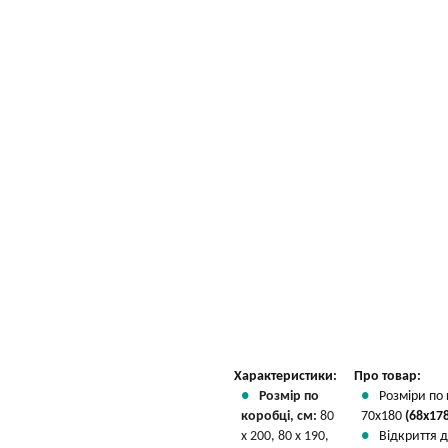
Характеристики:
Про товар:
Розмір по
Розміри по 
коробці, см:
80
70х180
(68x178
х 200, 80 х 190,
Відкриття 