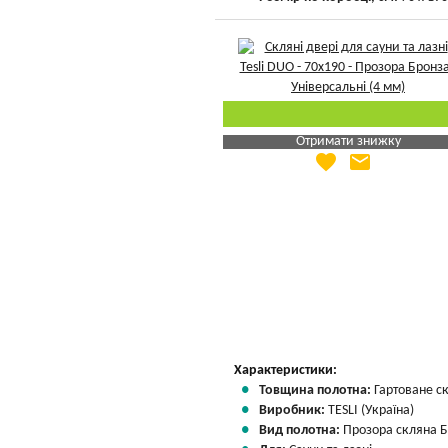
Отримати знижку
favorite
email
Яка Ваша ціна
?
Вказати мою ціну
Характеристики:
Товщина полотна:
Гартоване с
Виробник:
TESLI (Україна)
Вид полотна:
Прозора скляна 