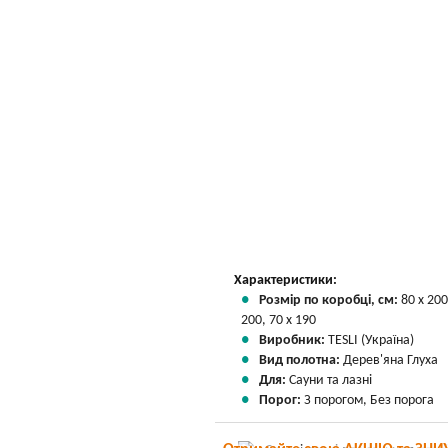
Характеристики:
Розмір по коробці, см:
80 х 200
200, 70 х 190
Виробник:
TESLI (Україна)
Вид полотна:
Дерев'яна Глуха
Для:
Сауни та лазні
Порог:
З порогом, Без порога