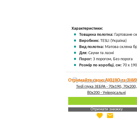
Характеристики:
Товщина полотна:
Гартоване с
Виробник:
TESLI (Україна)
Вид полотна:
Матова скляна б
Для:
Сауни та лазні
Порог:
З порогом, Без порога
Розмір по коробці, см:
70 х 190
Отримайте свою АКЦІЮ та ЗНИ
Отримати знижку
favorite
email
Яка Ваша ціна
?
Вказати мою ціну