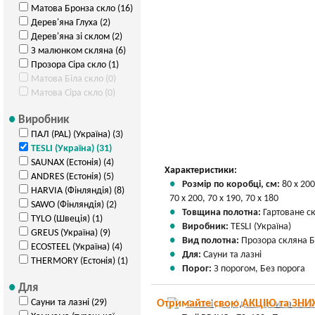
Матова Бронза скло (16)
Дерев'яна Глуха (2)
Дерев'яна зі склом (2)
З малюнком скляна (6)
Прозора Сіра скло (1)
Матова Біла скло (0)
Матова Сіра скло (0)
Виробник
ПАЛ (PAL) (Україна) (3)
TESLI (Україна) (31)
SAUNAX (Естонія) (4)
Характеристики:
ANDRES (Естонія) (5)
Розмір по коробці, см:
80 х 200
HARVIA (Фінляндія) (8)
70 х 200, 70 х 190, 70 х 180
SAWO (Фінляндія) (2)
Товщина полотна:
Гартоване с
TYLO (Швеція) (1)
Виробник:
TESLI (Україна)
GREUS (Україна) (9)
Вид полотна:
Прозора скляна 
ECOSTEEL (Україна) (4)
Для:
Сауни та лазні
THERMORY (Естонія) (1)
Порог:
З порогом, Без порога
Для
Сауни та лазні (29)
Отримайте свою АКЦІЮ та ЗНИ