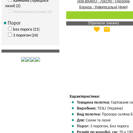
Хаммама (турецької
лазні) (2)
Міжкімнатні скляні (0)
Порог
Отримати знижку
favorite
email
Без порога (21)
Яка Ваша ціна
?
З порогом (24)
Вказати мою ціну
Характеристики:
Товщина полотна:
Гартоване с
Виробник:
TESLI (Україна)
Вид полотна:
Прозора скляна 
Для:
Сауни та лазні
Порог:
З порогом, Без порога
Розмір по коробці, см:
70 х 190