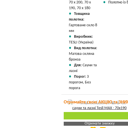
70 х 200, 70 х
Полотно із 8
190, 70 х 180
Товщина
полотна:
Гартоване скло 8
мм
Виробник:
TESLI (Україна)
Вид полотна:
Матова скляна
бронза
Для:
Сауни та
лазні
Порог:
З
порогом, Без
порога
Отримайте свою АКЦІЮ та ЗНИ
Отримати знижку