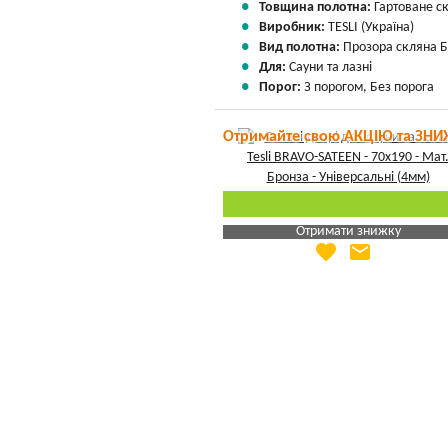
Товщина полотна:
Гартоване с
Виробник:
TESLI (Україна)
Вид полотна:
Прозора скляна 
Для:
Сауни та лазні
Порог:
З порогом, Без порога
Отримайте свою АКЦІЮ та ЗНИ
Отримати знижку
favorite
email
Яка Ваша ціна
?
Вказати мою ціну