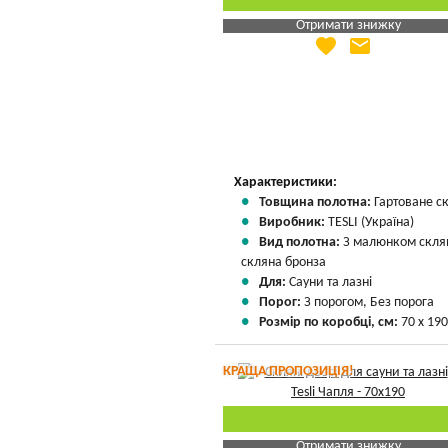
Отримати знижку
favorite
email
Яка Ваша ціна
?
Вказати мою ціну
Характеристики:
Товщина полотна:
Гартоване с
Виробник:
TESLI (Україна)
Вид полотна:
З малюнком скля
скляна бронза
Для:
Сауни та лазні
Порог:
З порогом, Без порога
Розмір по коробці, см:
70 х 190
КРАЩА ПРОПОЗИЦІЯ!
Отримати знижку