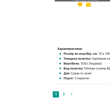
favorite
email
Яка Ваша ціна
?
Вказати мою ціну
Характеристики:
Розмір по коробці, см:
70 х 190
Товщина полотна:
Гартоване с
Виробник:
TESLI (Україна)
Вид полотна:
Матова скляна б
Для:
Сауни та лазні
Порог:
З порогом
1
2
>