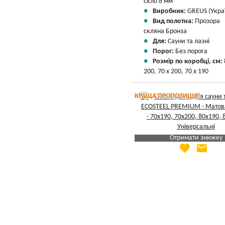
скло 8 мм
Виробник:
GREUS (Укра
Вид полотна:
Прозора
скляна Бронза
Для:
Сауни та лазні
Порог:
Без порога
Розмір по коробці, см:
200, 70 х 200, 70 х 190
КРАЩА ПРОПОЗИЦІЯ!
Отримати знижку
favorite
email
Яка Ваша ціна
?
Вказати мою ціну