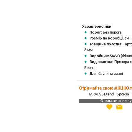
Характеристики:
Порог:
Без порога
Розмір по коробці, см:
Товщина полотна:
Гарт
8 мм
Виробник:
SAWO (Фінля
Вид полотна:
Прозора 
Бронза
Для:
Сауни та лазні
Отримайте свою АКЦІЮ 
Отримати знижку
favorite
email
Яка Ваша ціна
?
Вказати мою ціну