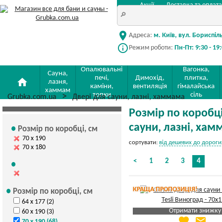
Акції
Доставка та оплата
location_on
Адреса:
м. Київ, вул. Бориспіл
info_outline
Режим роботи:
Пн-Пт: 9:30 - 19
Опалювальні
Вагонка,
Сауна,
печі,
Димохід,
плитка,
home
лазня,
каміни,
вентиляція
гімалайська
хаммам
топки
сіль
Grubka.com.ua
Двері для сауни, лазні, хаммама
Розмір по коробці,
сауни, лазні, ха
Розмір по коробці, см
70 х 190
сортувати:
від дешевих до дороги
70 х 180
<
1
2
3
4
КРАЩА ПРОПОЗИЦІЯ!
Розмір по коробці, см
64 х 177 (2)
Отримати знижку
60 х 190 (3)
favorite
email
70 х 190 (68)
Яка Ваша ціна
?