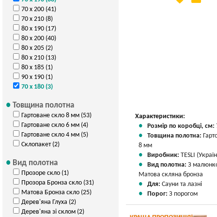
70 х 200 (41)
Вказати мою ціну
70 х 210 (8)
80 х 190 (17)
80 х 200 (40)
80 х 205 (2)
80 х 210 (13)
80 х 185 (1)
90 х 190 (1)
70 х 180 (3)
Товщина полотна
Гартоване скло 8 мм (53)
Характеристики:
Гартоване скло 6 мм (4)
Розмір по коробці, см:
Гартоване скло 4 мм (5)
Товщина полотна:
Гарт
Склопакет (2)
8 мм
Виробник:
TESLI (Україн
Вид полотна
Вид полотна:
З малюнк
Прозоре скло (1)
Матова скляна бронза
Прозора Бронза скло (31)
Для:
Сауни та лазні
Матова Бронза скло (25)
Порог:
З порогом
Дерев'яна Глуха (2)
Дерев'яна зі склом (2)