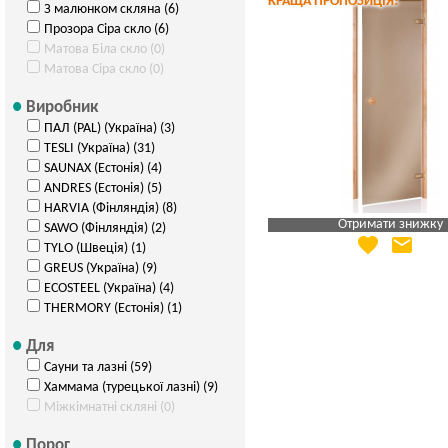
КРАЩА ПРОПОЗИЦІЯ!
З малюнком скляна (6)
Прозора Сіра скло (6)
Матова Біла скло (0)
Матова Сіра скло (0)
Виробник
ПАЛ (PAL) (Україна) (3)
TESLI (Україна) (31)
SAUNAX (Естонія) (4)
ANDRES (Естонія) (5)
HARVIA (Фінляндія) (8)
Отримати знижку
SAWO (Фінляндія) (2)
favorite
email
Яка Ваша ціна
?
TYLO (Швеція) (1)
GREUS (Україна) (9)
Вказати мою ціну
ECOSTEEL (Україна) (4)
THERMORY (Естонія) (1)
Для
Сауни та лазні (59)
Хаммама (турецької лазні) (9)
Міжкімнатні скляні (0)
Порог