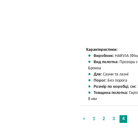
Характеристики:
Виробник:
HARVIA (Фін
Вид полотна:
Прозора 
Бронза
Для:
Сауни та лазні
Порог:
Без порога
Розмір по коробці, см:
Товщина полотна:
Гарт
8 мм
<
1
2
3
4