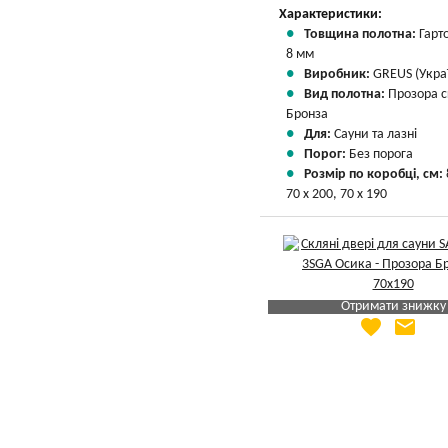
Характеристики:
Товщина полотна:
Гарт
8 мм
Виробник:
GREUS (Укра
Вид полотна:
Прозора 
Бронза
Для:
Сауни та лазні
Порог:
Без порога
Розмір по коробці, см:
70 х 200, 70 х 190
Отримати знижку
favorite
email
Яка Ваша ціна
?
Вказати мою ціну