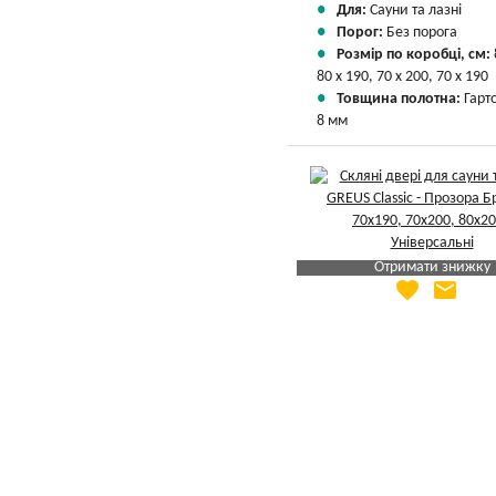
Для:
Сауни та лазні
Порог:
Без порога
Розмір по коробці, см:
80 х 190, 70 х 200, 70 х 190
Товщина полотна:
Гарт
8 мм
Отримати знижку
favorite
email
Яка Ваша ціна
?
Вказати мою ціну