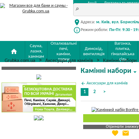
Акції
Доставка та оплата
location_on
Адреса:
м. Київ, вул. Бориспіл
info_outline
Режим роботи:
Пн-Пт: 9:30 - 19
Опалювальні
Вагонка,
Сауна,
печі,
Димохід,
плитка,
home
лазня,
каміни,
вентиляція
гімалайська
хаммам
топки
сіль
Grubka.com.ua
Аксесуари для камінів
Камінні набори
Камінні набори
arrow_drop_down
arrow_back
Аксесуари для камінів
1
2
>
Отримати знижку
favorite
email
Яка Ваша ціна
?