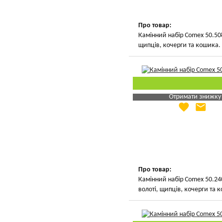
Про товар:
Камінний набір Comex 50.508
щипців, кочерги та кошика.
Отримати знижку
favorite
email
Яка Ваша ціна
?
Вказати мою ціну
Про товар:
Камінний набір Comex 50.240
волоті, щипців, кочерги та 