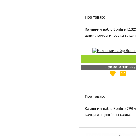
Вказати мою ціну
Про товар:
Камінний набір Bonfire K132
щітки, кочерги, совка та щи
Отримати знижку
favorite
email
Яка Ваша ціна
?
Вказати мою ціну
Про товар:
Камінний набір Bonfire 29B 
кочерги, щипців та совка.