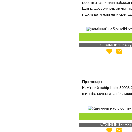
роботи з гарячими побажан
Щипці дозволяють акуратніш
підкладати нові на місце, що
Отримати знижку
favorite
email
Яка Ваша ціна
?
Вказати мою ціну
Про товар:
Камінний набір Heibi 52036-
щипців, кочерги та підставк
Отримати знижку
favorite
email
Яка Ваша ціна
?