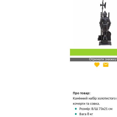
Отримати знижку
favorite
email
Яка Ваша ціна
?
Вказати мою ціну
Про товар:
Камінний набір золотистого 
кочерги та совка.
Розмір: В/Ш 73х21 см
Вага 8 кг