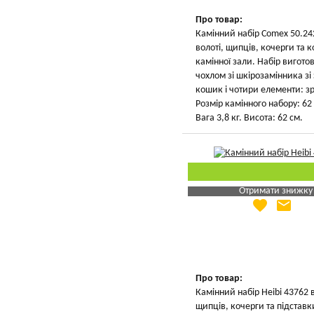
Про товар:
Камінний набір Comex 50.24
волоті, щипців, кочерги та
камінної зали. Набір вигото
чохлом зі шкірозамінника з
кошик і чотири елементи: зр
Розмір камінного набору: 62 
Вага 3,8 кг. Висота: 62 см.
Отримати знижку
favorite
email
Яка Ваша ціна
?
Вказати мою ціну
Про товар:
Камінний набір Heibi 43762 
щипців, кочерги та підставки