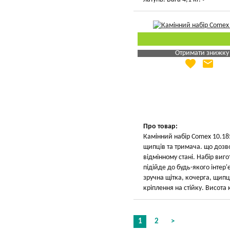
Отримати знижку
favorite
email
Яка Ваша ціна
?
Вказати мою ціну
Про товар:
Камінний набір Comex 10.185
щипців та тримача. що дозво
відмінному стані. Набір виго
підійде до будь-якого інтер'
зручна щітка, кочерга, щипці
кріплення на стійку. Висота к
1
2
>