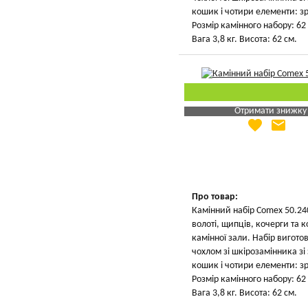
кошик і чотири елементи: зр
Розмір камінного набору: 62 
Вага 3,8 кг. Висота: 62 см.
Отримати знижку
favorite
email
Яка Ваша ціна
?
Вказати мою ціну
Про товар:
Камінний набір Comex 50.24
волоті, щипців, кочерги та
камінної зали. Набір вигото
чохлом зі шкірозамінника з
кошик і чотири елементи: зр
Розмір камінного набору: 62 
Вага 3,8 кг. Висота: 62 см.