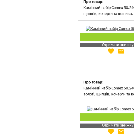
Про товар:
Камінний набір Comex 50.240
щипців, кочерги та кошика.
Отримати знижку
favorite
email
Яка Ваша ціна
?
Вказати мою ціну
Про товар:
Камінний набір Comex 50.24
волоті, щипців, кочерги та 
Отримати знижку
favorite
email
Яка Ваша ціна
?