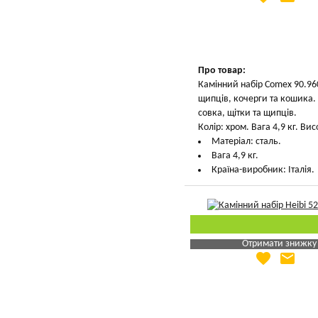
Вказати мою ціну
Про товар:
Камінний набір Comex 90.960
щипців, кочерги та кошика. с
совка, щітки та щипців.
Колір: хром. Вага 4,9 кг. Вис
Матеріал: сталь.
Вага 4,9 кг.
Країна-виробник: Італія.
Отримати знижку
favorite
email
Яка Ваша ціна
?
Вказати мою ціну