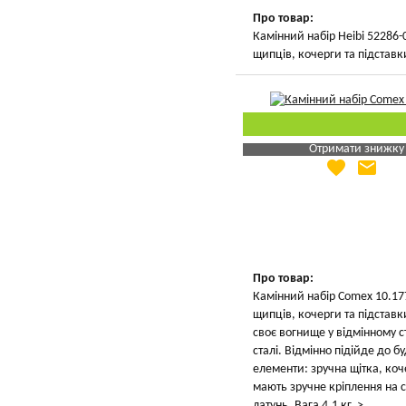
Про товар:
Камінний набір Heibi 52286-
щипців, кочерги та підставк
Отримати знижку
favorite
email
Яка Ваша ціна
?
Вказати мою ціну
Про товар:
Камінний набір Comex 10.177
щипців, кочерги та підставк
своє вогнище у відмінному с
сталі. Відмінно підійде до б
елементи: зручна щітка, коче
мають зручне кріплення на с
латунь. Вага 4,1 кг. >