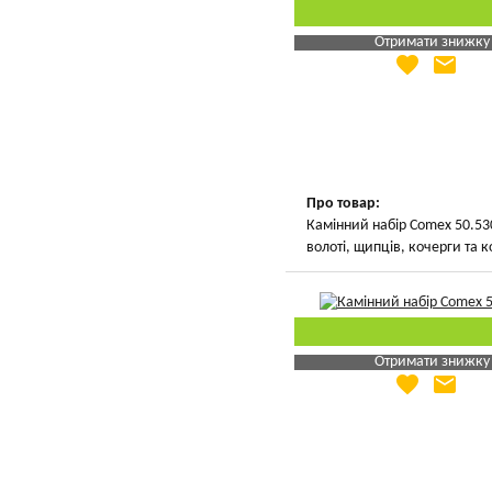
Отримати знижку
favorite
email
Яка Ваша ціна
?
Вказати мою ціну
Про товар:
Камінний набір Comex 50.53
волоті, щипців, кочерги та 
Отримати знижку
favorite
email
Яка Ваша ціна
?
Вказати мою ціну