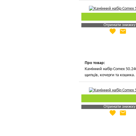
Отримати знижку
favorite
email
Яка Ваша ціна
?
Вказати мою ціну
Про товар:
Камінний набір Comex 50.240
щипців, кочерги та кошика.
Отримати знижку
favorite
email
Яка Ваша ціна
?
Вказати мою ціну