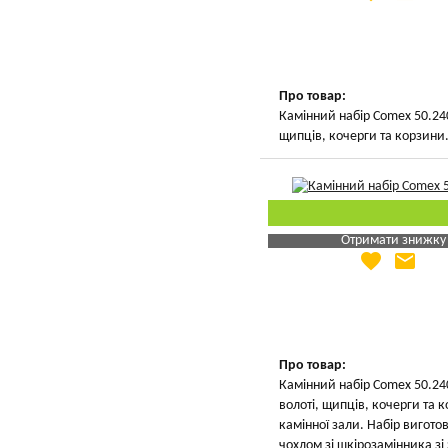
Вказати мою ціну
Про товар:
Камінний набір Comex 50.240
щипців, кочерги та корзини
Отримати знижку
favorite
email
Яка Ваша ціна
?
Вказати мою ціну
Про товар:
Камінний набір Comex 50.24
волоті, щипців, кочерги та
камінної зали. Набір вигото
чохлом зі шкірозамінника з