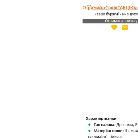
Отримайте свою АКЦІЮ 
Отримати знижку
favorite
email
Яка Ваша ціна
?
Вказати мою ціну
Характеристики:
Тип палива:
Дровами, В
Матеріал топки:
Шамот
(кераміки), Чавуна