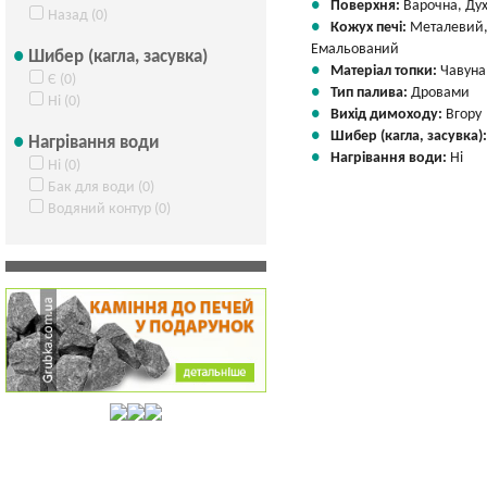
Поверхня:
Варочна, Ду
Назад (0)
Кожух печі:
Металевий
Емальований
Шибер (кагла, засувка)
Матеріал топки:
Чавуна
Є (0)
Тип палива:
Дровами
Ні (0)
Вихід димоходу:
Вгору
Шибер (кагла, засувка)
Нагрівання води
Нагрівання води:
Ні
Ні (0)
Бак для води (0)
Водяний контур (0)