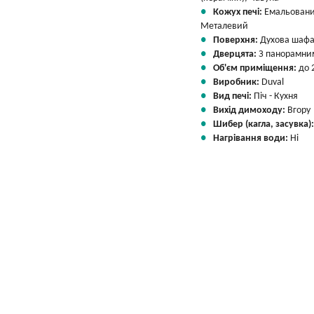
Кожух печі:
Емальовани
Металевий
Поверхня:
Духова шафа
Дверцята:
З панорамни
Об'єм приміщення:
до 
Виробник:
Duval
Вид печі:
Піч - Кухня
Вихід димоходу:
Вгору
Шибер (кагла, засувка)
Нагрівання води:
Ні