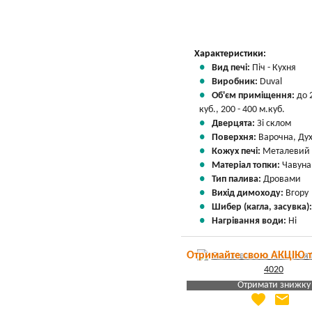
Характеристики:
Вид печі:
Піч - Кухня
Виробник:
Duval
Об'єм приміщення:
до 
куб., 200 - 400 м.куб.
Дверцята:
Зі склом
Поверхня:
Варочна, Ду
Кожух печі:
Металевий
Матеріал топки:
Чавуна
Тип палива:
Дровами
Вихід димоходу:
Вгору
Шибер (кагла, засувка)
Нагрівання води:
Ні
Отримайте свою АКЦІЮ 
Отримати знижку
favorite
email
Яка Ваша ціна
?