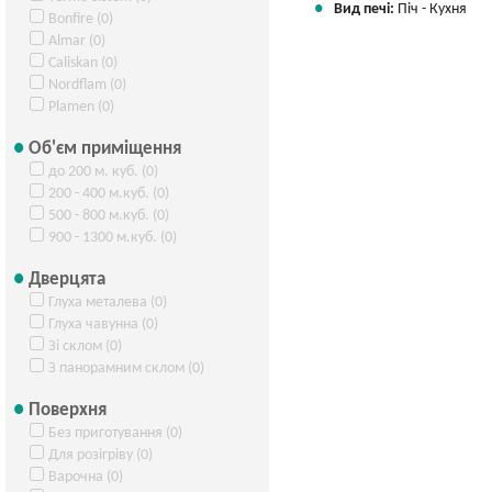
Вид печі:
Піч - Кухня
Bonfire (0)
Almar (0)
Caliskan (0)
Nordflam (0)
Plamen (0)
Об'єм приміщення
до 200 м. куб. (0)
200 - 400 м.куб. (0)
500 - 800 м.куб. (0)
900 - 1300 м.куб. (0)
Дверцята
Глуха металева (0)
Глуха чавунна (0)
Зі склом (0)
З панорамним склом (0)
Поверхня
Без приготування (0)
Для розігріву (0)
Варочна (0)