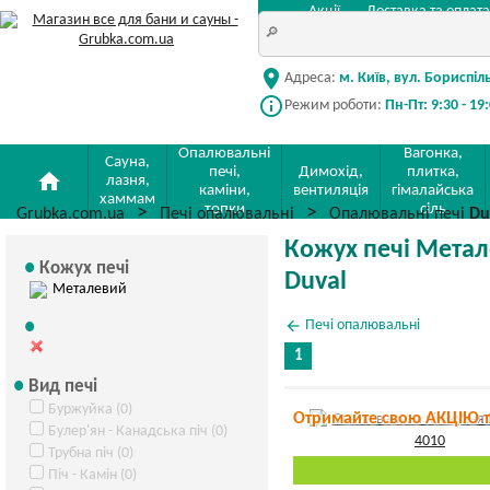
Акції
Доставка та оплата
location_on
Адреса:
м. Київ, вул. Бориспіл
info_outline
Режим роботи:
Пн-Пт: 9:30 - 19
Опалювальні
Вагонка,
Сауна,
печі,
Димохід,
плитка,
home
лазня,
каміни,
вентиляція
гімалайська
хаммам
топки
сіль
Grubka.com.ua
Печі опалювальні
Опалювальні печі
Du
Кожух печі Метал
Кожух печі
Duval
Металевий
arrow_back
Печі опалювальні
1
Вид печі
Буржуйка (0)
Отримайте свою АКЦІЮ 
Булер'ян - Канадська піч (0)
Трубна піч (0)
Піч - Камін (0)