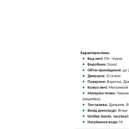
Вказати мою ціну
Характеристики:
Вид печі:
Піч - Кухня
Виробник:
Duval
Об'єм приміщення:
до 
Дверцята:
Зі склом
Поверхня:
Варочна, Ду
Кожух печі:
Металевий
Матеріал топки:
Чавуна
(кераміки)
Тип палива:
Дровами, В
Вихід димоходу:
Вгору
Шибер (кагла, засувка)
Нагрівання води:
Ні