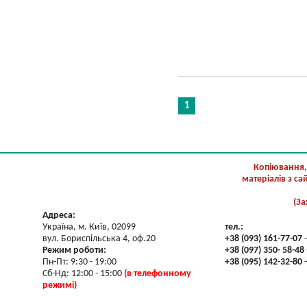
1
Копіювання,
матеріалів з с
(За
Адреса:
Україна, м. Київ, 02099
тел.:
вул. Бориспільська 4, оф.20
+38 (093) 161-77-07
-
Режим роботи:
+38 (097) 350- 58-48
Пн-Пт: 9:30 - 19:00
+38 (095) 142-32-80
-
Сб-Нд: 12:00 - 15:00
(в телефонному
режимі)