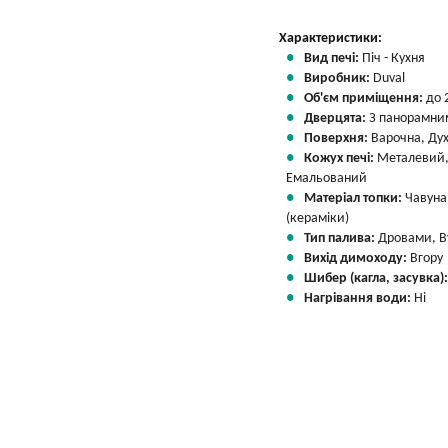
Характеристики:
Вид печі:
Піч - Кухня
Виробник:
Duval
Об'єм приміщення:
до 
Дверцята:
З панорамни
Поверхня:
Варочна, Ду
Кожух печі:
Металевий
Емальований
Матеріал топки:
Чавуна
(кераміки)
Тип палива:
Дровами, В
Вихід димоходу:
Вгору
Шибер (кагла, засувка)
Нагрівання води:
Ні