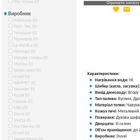
Піч - Кухня (0)
Отримати знижку
favorite
email
Яка Ваша ціна
?
Виробник
Вказати мою ціну
Новослав (0)
ПАЛ - PAL (0)
Теплодар (0)
Термофор (0)
La Nordica (0)
Flamingo (0)
Vienybe-Umega (0)
Thorma (0)
Sergio Leoni (0)
Характеристики:
Kratki (0)
Нагрівання води:
Ні
KAWMET (0)
Шибер (кагла, засувка)
Wamsler (0)
Вихід димоходу:
Вгору
Kozak (0)
Тип палива:
Вуглем, Др
Canada (0)
Матеріал топки:
Чавуна
MBS (0)
Кожух печі:
Металевий
Dovre (0)
Поверхня:
Духова шафа
Invicta (0)
Дверцята:
Зі склом
Pro Thermo (0)
Об'єм приміщення:
до 
Duval (0)
Виробник:
Duval
Termo Sistem (0)