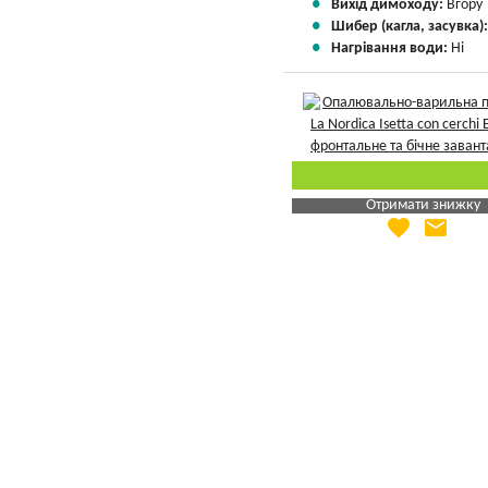
Вихід димоходу:
Вгору
Шибер (кагла, засувка)
Нагрівання води:
Ні
Отримати знижку
favorite
email
Яка Ваша ціна
?
Вказати мою ціну