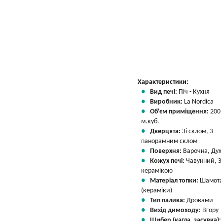
Характеристики:
Вид печі:
Піч - Кухня
Виробник:
La Nordica
Об'єм приміщення:
200
м.куб.
Дверцята:
Зі склом, З
панорамним склом
Поверхня:
Варочна, Ду
Кожух печі:
Чавунний, 
керамікою
Матеріал топки:
Шамот
(кераміки)
Тип палива:
Дровами
Вихід димоходу:
Вгору
Шибер (кагла, засувка)