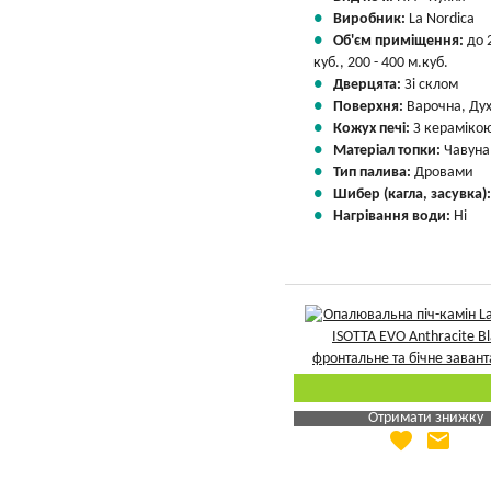
Виробник:
La Nordica
Об'єм приміщення:
до 
куб., 200 - 400 м.куб.
Дверцята:
Зі склом
Поверхня:
Варочна, Ду
Кожух печі:
З кераміко
Матеріал топки:
Чавуна
Тип палива:
Дровами
Шибер (кагла, засувка)
Нагрівання води:
Ні
Отримати знижку
favorite
email
Яка Ваша ціна
?
Вказати мою ціну