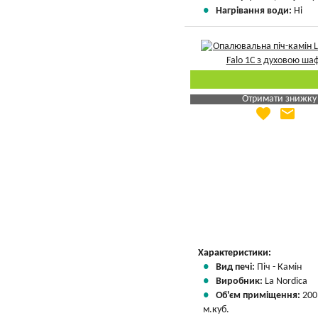
Нагрівання води:
Ні
Отримати знижку
favorite
email
Яка Ваша ціна
?
Вказати мою ціну
Характеристики:
Вид печі:
Піч - Камін
Виробник:
La Nordica
Об'єм приміщення:
200
м.куб.