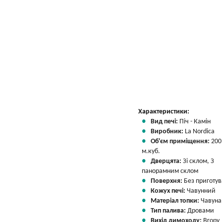
Характеристики:
Вид печі:
Піч - Камін
Виробник:
La Nordica
Об'єм приміщення:
200
м.куб.
Дверцята:
Зі склом, З
панорамним склом
Поверхня:
Без приготу
Кожух печі:
Чавунний
Матеріал топки:
Чавуна
Тип палива:
Дровами
Вихід димоходу:
Вгору