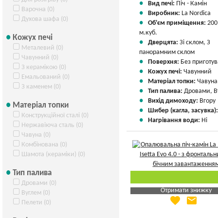
Вид печі:
Піч - Камін
Варочна (0)
Виробник:
La Nordica
Духова шафа (0)
Об'єм приміщення:
200
м.куб.
Кожух печі
Дверцята:
Зі склом, З
Металевий (0)
панорамним склом
Чавунний (0)
Поверхня:
Без приготу
З керамікою (0)
Кожух печі:
Чавунний
Емальований (0)
Матеріал топки:
Чавуна
З каменем (0)
Тип палива:
Дровами, В
Вихід димоходу:
Вгору
Матеріал топки
Шибер (кагла, засувка)
Конструкційної сталі (0)
Нагрівання води:
Ні
Нержавіюча сталь (0)
Чавуна (0)
Комбінована (0)
Шамота (кераміки) (0)
Тип палива
Дровами (0)
Отримати знижку
Вуглем (0)
favorite
email
Яка Ваша ціна
?
Пелети (0)
Вказати мою ціну