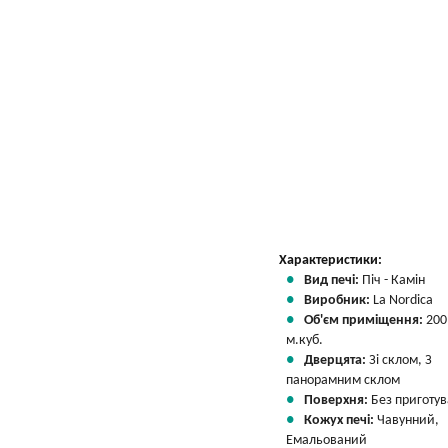
Характеристики:
Вид печі:
Піч - Камін
Виробник:
La Nordica
Об'єм приміщення:
200
м.куб.
Дверцята:
Зі склом, З
панорамним склом
Поверхня:
Без приготу
Кожух печі:
Чавунний,
Емальований