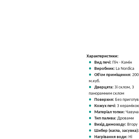
Характеристики:
Вид печі:
Піч - Камін
Виробник:
La Nordica
Об'єм приміщення:
200
м.куб.
Дверцята:
Зі склом, З
панорамним склом
Поверхня:
Без приготу
Кожух печі:
З кераміко
Матеріал топки:
Чавуна
Тип палива:
Дровами
Вихід димоходу:
Вгору
Шибер (кагла, засувка)
Нагрівання води:
Ні