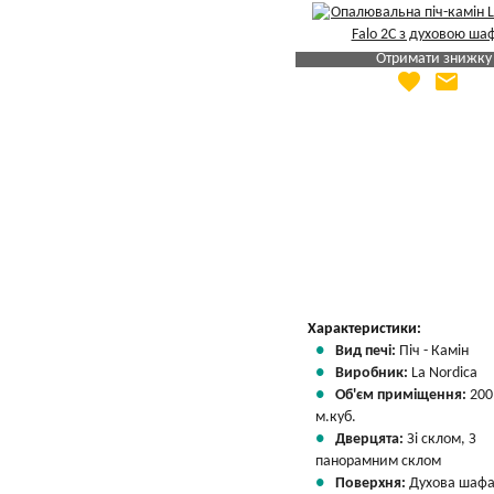
Отримати знижку
favorite
email
Яка Ваша ціна
?
Вказати мою ціну
Характеристики:
Вид печі:
Піч - Камін
Виробник:
La Nordica
Об'єм приміщення:
200
м.куб.
Дверцята:
Зі склом, З
панорамним склом
Поверхня:
Духова шаф