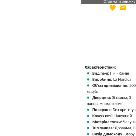
Отримати знижку
favorite
email
Яка Ваша ціна
?
Вказати мою ціну
Характеристики:
Вид печі:
Піч - Камін
Виробник:
La Nordica
Об'єм приміщення:
200
м.куб.
Дверцята:
Зі склом, З
панорамним склом
Поверхня:
Без приготу
Кожух печі:
Чавунний
Матеріал топки:
Чавуна
Тип палива:
Дровами, В
Вихід димоходу:
Вгору