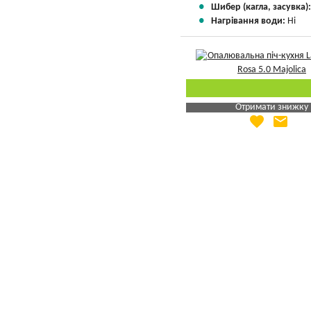
Шибер (кагла, засувка)
Нагрівання води:
Ні
Отримати знижку
favorite
email
Яка Ваша ціна
?
Вказати мою ціну