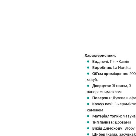
Характеристики:
Вид печі:
Піч - Камін
Виробник:
La Nordica
Об'єм приміщення:
200
м.куб.
Дверцята:
Зі склом, З
панорамним склом
Поверхня:
Духова шаф
Кожух печі:
З керамікою
каменем
Матеріал топки:
Чавуна
Тип палива:
Дровами
Вихід димоходу:
Вгору
Шибер (кагла, засувка)