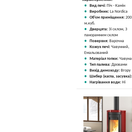
Вид печі:
Піч - Камін
Виробник:
La Nordica
Об'єм приміщення:
200
м.куб.
Дверцята:
Зі склом, З
панорамним склом
Поверхня:
Варочна
Кожух печі:
Чавунний,
Емальований
Матеріал топки:
Чавуна
Тип палива:
Дровами
Вихід димоходу:
Вгору
Шибер (кагла, засувка)
Нагрівання води:
Ні