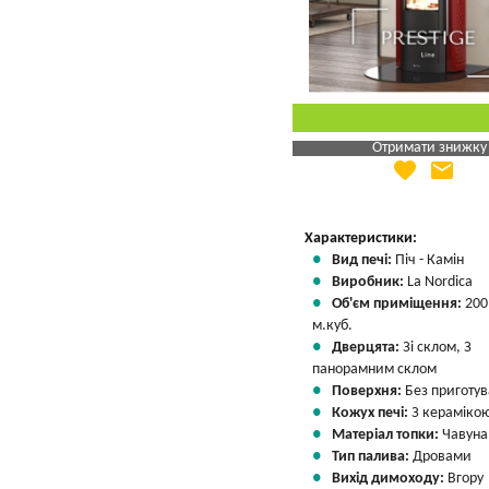
Отримати знижку
favorite
email
Яка Ваша ціна
?
Вказати мою ціну
Характеристики:
Вид печі:
Піч - Камін
Виробник:
La Nordica
Об'єм приміщення:
200
м.куб.
Дверцята:
Зі склом, З
панорамним склом
Поверхня:
Без приготу
Кожух печі:
З кераміко
Матеріал топки:
Чавуна
Тип палива:
Дровами
Вихід димоходу:
Вгору