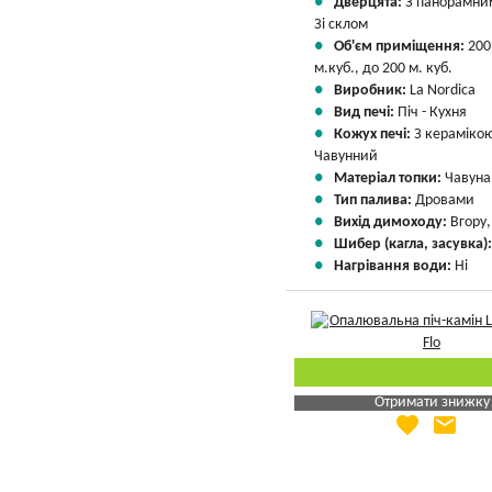
Дверцята:
З панорамни
Зі склом
Об'єм приміщення:
200
м.куб., до 200 м. куб.
Виробник:
La Nordica
Вид печі:
Піч - Кухня
Кожух печі:
З кераміко
Чавунний
Матеріал топки:
Чавуна
Тип палива:
Дровами
Вихід димоходу:
Вгору
Шибер (кагла, засувка)
Нагрівання води:
Ні
Отримати знижку
favorite
email
Яка Ваша ціна
?
Вказати мою ціну