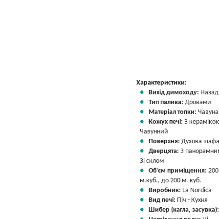
Характеристики:
Вихід димоходу:
Назад
Тип палива:
Дровами
Матеріал топки:
Чавуна
Кожух печі:
З кераміко
Чавунний
Поверхня:
Духова шафа
Дверцята:
З панорамни
Зі склом
Об'єм приміщення:
200
м.куб., до 200 м. куб.
Виробник:
La Nordica
Вид печі:
Піч - Кухня
Шибер (кагла, засувка)