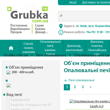
Акції
Доставка та оплата
location_on
Адреса:
м. Київ, вул. Бориспіл
info_outline
Режим роботи:
Пн-Пт: 9:30 - 19
Опалювальні
Вагонка,
Сауна,
печі,
Димохід,
плитка,
home
лазня,
каміни,
вентиляція
гімалайська
хаммам
топки
сіль
Grubka.com.ua
Печі опалювальні
Опалювальні печі
La
Об'єм приміщення 
Об'єм приміщення
Опалювальні печ
200 - 400 м.куб.
arrow_back
Печі опалювальні
1
2
3
>
Вид печі
Буржуйка (0)
Булер'ян - Канадська піч (0)
Трубна піч (0)