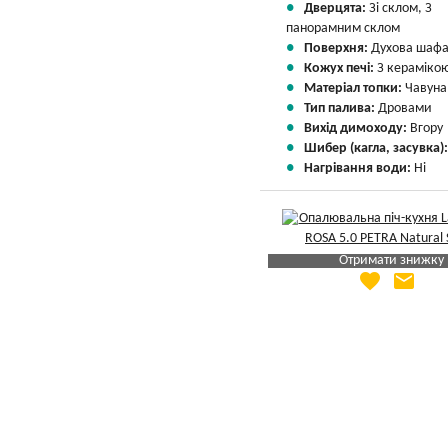
Дверцята:
Зі склом, З
панорамним склом
Поверхня:
Духова шаф
Кожух печі:
З кераміко
Матеріал топки:
Чавуна
Тип палива:
Дровами
Вихід димоходу:
Вгору
Шибер (кагла, засувка)
Нагрівання води:
Ні
Отримати знижку
favorite
email
Яка Ваша ціна
?
Вказати мою ціну