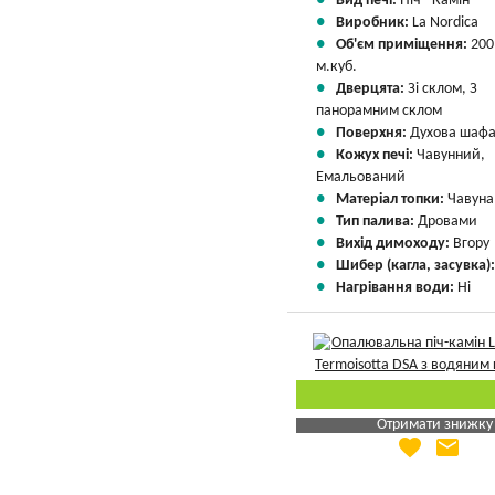
Вид печі:
Піч - Камін
Виробник:
La Nordica
Об'єм приміщення:
200
м.куб.
Дверцята:
Зі склом, З
панорамним склом
Поверхня:
Духова шаф
Кожух печі:
Чавунний,
Емальований
Матеріал топки:
Чавуна
Тип палива:
Дровами
Вихід димоходу:
Вгору
Шибер (кагла, засувка)
Нагрівання води:
Ні
Отримати знижку
favorite
email
Яка Ваша ціна
?
Вказати мою ціну