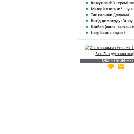
Кожух печі:
З кераміко
Матеріал топки:
Чавуна
Тип палива:
Дровами
Вихід димоходу:
Вгору
Шибер (кагла, засувка)
Нагрівання води:
Ні
Отримати знижку
favorite
email
Яка Ваша ціна
?
Вказати мою ціну