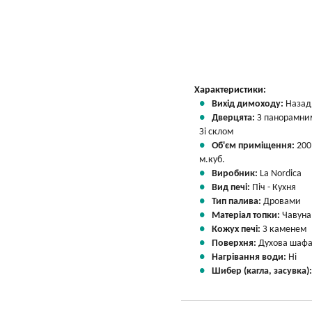
Характеристики:
Вихід димоходу:
Назад
Дверцята:
З панорамни
Зі склом
Об'єм приміщення:
200
м.куб.
Виробник:
La Nordica
Вид печі:
Піч - Кухня
Тип палива:
Дровами
Матеріал топки:
Чавуна
Кожух печі:
З каменем
Поверхня:
Духова шафа
Нагрівання води:
Ні
Шибер (кагла, засувка)