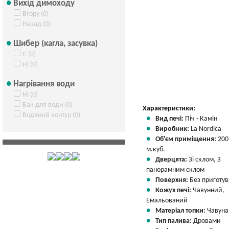
Вихід димоходу
Вгору (0)
Назад (0)
Шибер (кагла, засувка)
Є (0)
Ні (0)
Нагрівання води
Ні (0)
Бак для води (0)
Характеристики:
Водяний контур (0)
Вид печі:
Піч - Камін
Виробник:
La Nordica
Об'єм приміщення:
200
м.куб.
Дверцята:
Зі склом, З
панорамним склом
Поверхня:
Без приготу
Кожух печі:
Чавунний,
Емальований
Матеріал топки:
Чавуна
Тип палива:
Дровами