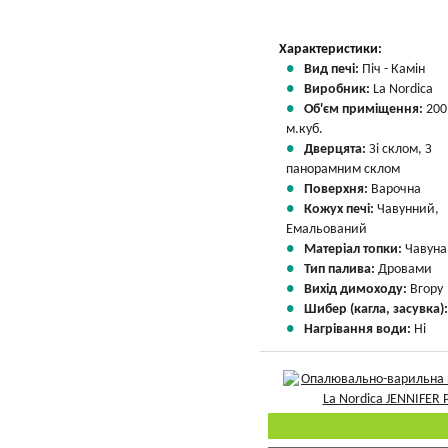
Характеристики:
Вид печі:
Піч - Камін
Виробник:
La Nordica
Об'єм приміщення:
200
м.куб.
Дверцята:
Зі склом, З
панорамним склом
Поверхня:
Варочна
Кожух печі:
Чавунний,
Емальований
Матеріал топки:
Чавуна
Тип палива:
Дровами
Вихід димоходу:
Вгору
Шибер (кагла, засувка)
Нагрівання води:
Ні