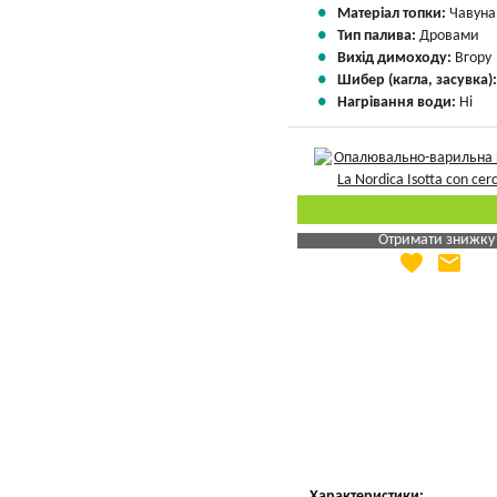
Матеріал топки:
Чавуна
Тип палива:
Дровами
Вихід димоходу:
Вгору
Шибер (кагла, засувка)
Нагрівання води:
Ні
Отримати знижку
favorite
email
Яка Ваша ціна
?
Вказати мою ціну
Характеристики: