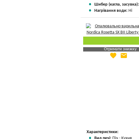
Шибер (кагла, засувка)
Нагрівання води:
Ні
Отримати знижку
favorite
email
Яка Ваша ціна
?
Вказати мою ціну
Характеристики:
Вид печі:
Піч - Кухня