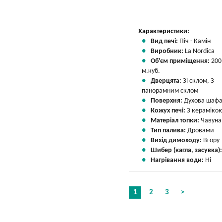
Характеристики:
Вид печі:
Піч - Камін
Виробник:
La Nordica
Об'єм приміщення:
200
м.куб.
Дверцята:
Зі склом, З
панорамним склом
Поверхня:
Духова шаф
Кожух печі:
З кераміко
Матеріал топки:
Чавуна
Тип палива:
Дровами
Вихід димоходу:
Вгору
Шибер (кагла, засувка)
Нагрівання води:
Ні
1
2
3
>