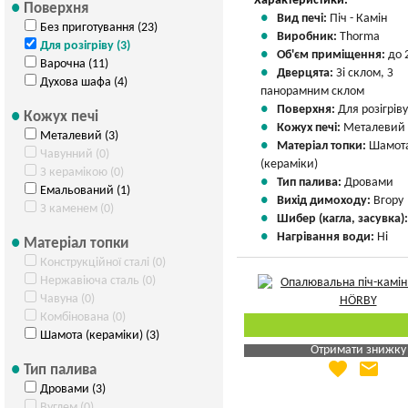
Характеристики:
Поверхня
Вид печі:
Піч - Камін
Без приготування (23)
Виробник:
Thorma
Для розігріву (3)
Об'єм приміщення:
до 
Варочна (11)
Дверцята:
Зі склом, З
Духова шафа (4)
панорамним склом
Поверхня:
Для розігріву
Кожух печі
Кожух печі:
Металевий
Металевий (3)
Матеріал топки:
Шамот
Чавунний (0)
(кераміки)
З керамікою (0)
Тип палива:
Дровами
Емальований (1)
Вихід димоходу:
Вгору
З каменем (0)
Шибер (кагла, засувка)
Нагрівання води:
Ні
Матеріал топки
Конструкційної сталі (0)
Нержавіюча сталь (0)
Чавуна (0)
Комбінована (0)
Шамота (кераміки) (3)
Отримати знижку
favorite
email
Тип палива
Яка Ваша ціна
?
Дровами (3)
Вказати мою ціну
Вуглем (0)