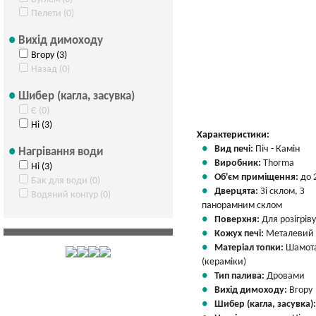
Пелети (0)
Вихід димоходу
Вгору (3)
Назад (0)
Шибер (кагла, засувка)
Є (0)
Ні (3)
Характеристики:
Вид печі:
Піч - Камін
Нагрівання води
Виробник:
Thorma
Ні (3)
Об'єм приміщення:
до 
Бак для води (0)
Дверцята:
Зі склом, З
Водяний контур (0)
панорамним склом
Поверхня:
Для розігріву
Кожух печі:
Металевий
Матеріал топки:
Шамот
(кераміки)
Тип палива:
Дровами
Вихід димоходу:
Вгору
Шибер (кагла, засувка)