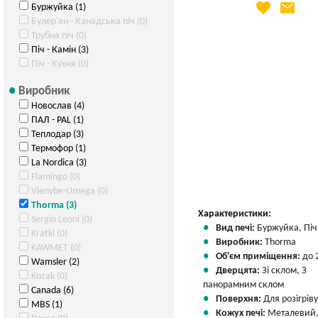
favorite
email
Буржуйка (1)
Яка Ваша ціна
?
Булер'ян - Канадська піч (0)
Вказати мою ціну
Трубна піч (0)
Піч - Камін (3)
Піч - Кухня (0)
Виробник
Новослав (4)
ПАЛ - PAL (1)
Теплодар (3)
Термофор (1)
La Nordica (3)
Flamingo (0)
Vienybe-Umega (0)
Thorma (3)
Характеристики:
Sergio Leoni (0)
Вид печі:
Буржуйка, Піч 
Kratki (0)
Виробник:
Thorma
KAWMET (0)
Об'єм приміщення:
до 
Wamsler (2)
Дверцята:
Зі склом, З
Kozak (0)
панорамним склом
Canada (6)
Поверхня:
Для розігрів
MBS (1)
Кожух печі:
Металевий