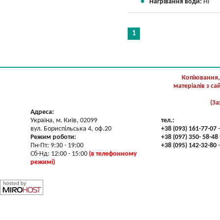
Нагрівання води:
Ні
1
Копіювання,
матеріалів з с
(За
Адреса:
Україна, м. Київ, 02099
тел.:
вул. Бориспільська 4, оф.20
+38 (093) 161-77-07
-
Режим роботи:
+38 (097) 350- 58-48
Пн-Пт: 9:30 - 19:00
+38 (095) 142-32-80
-
Сб-Нд: 12:00 - 15:00
(в телефонному
режимі)