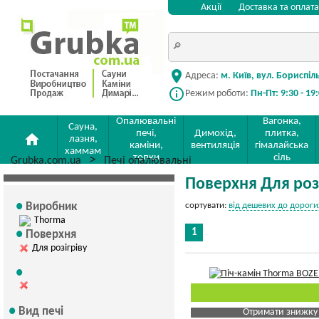
Акції
Доставка та оплата
location_on
Адреса:
м. Київ, вул. Бориспіл
info_outline
Режим роботи:
Пн-Пт: 9:30 - 19
Опалювальні
Вагонка,
Сауна,
печі,
Димохід,
плитка,
home
лазня,
каміни,
вентиляція
гімалайська
хаммам
топки
сіль
Grubka.com.ua
Печі опалювальні
Поверхня Для розі
Виробник
сортувати:
від дешевих до дороги
Thorma
1
Поверхня
Для розігріву
Вид печі
Отримати знижку