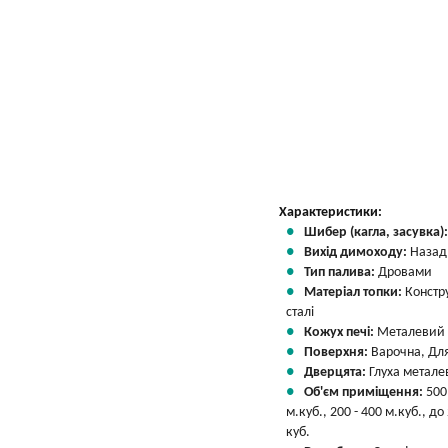
Характеристики:
Шибер (кагла, засувка)
Вихід димоходу:
Назад
Тип палива:
Дровами
Матеріал топки:
Констр
сталі
Кожух печі:
Металевий
Поверхня:
Варочна, Для
Дверцята:
Глуха метале
Об'єм приміщення:
500
м.куб., 200 - 400 м.куб., до
куб.