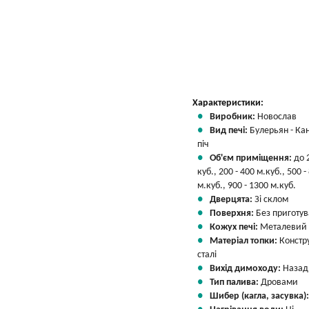
Характеристики:
Виробник:
Новослав
Вид печі:
Булерьян - Ка
піч
Об'єм приміщення:
до 
куб., 200 - 400 м.куб., 500 -
м.куб., 900 - 1300 м.куб.
Дверцята:
Зі склом
Поверхня:
Без приготу
Кожух печі:
Металевий
Матеріал топки:
Констр
сталі
Вихід димоходу:
Назад
Тип палива:
Дровами
Шибер (кагла, засувка)