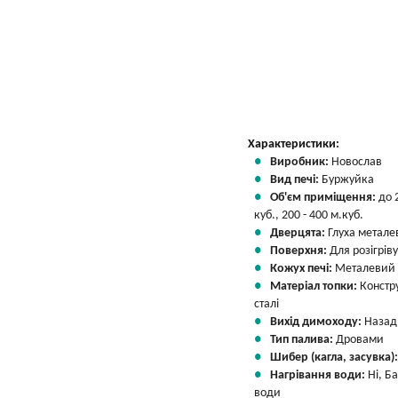
Характеристики:
Виробник:
Новослав
Вид печі:
Буржуйка
Об'єм приміщення:
до 
куб., 200 - 400 м.куб.
Дверцята:
Глуха метале
Поверхня:
Для розігріву
Кожух печі:
Металевий
Матеріал топки:
Констр
сталі
Вихід димоходу:
Назад
Тип палива:
Дровами
Шибер (кагла, засувка)
Нагрівання води:
Ні, Б
води