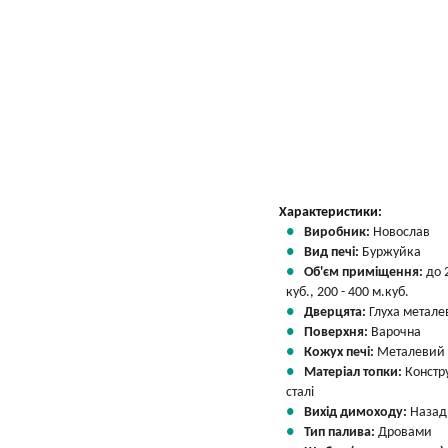
Характеристики:
Виробник:
Новослав
Вид печі:
Буржуйка
Об'єм приміщення:
до 
куб., 200 - 400 м.куб.
Дверцята:
Глуха метале
Поверхня:
Варочна
Кожух печі:
Металевий
Матеріал топки:
Констр
сталі
Вихід димоходу:
Назад
Тип палива:
Дровами