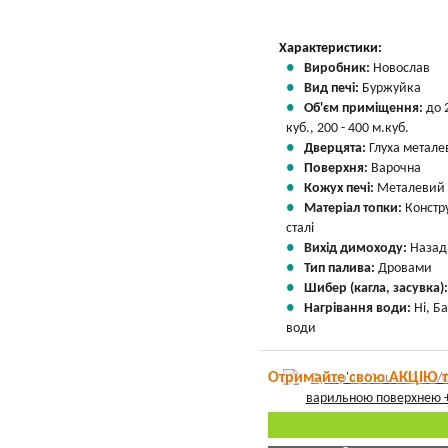
Характеристики:
Виробник:
Новослав
Вид печі:
Буржуйка
Об'єм приміщення:
до 
куб., 200 - 400 м.куб.
Дверцята:
Глуха метале
Поверхня:
Варочна
Кожух печі:
Металевий
Матеріал топки:
Констр
сталі
Вихід димоходу:
Назад
Тип палива:
Дровами
Шибер (кагла, засувка)
Нагрівання води:
Ні, Б
води
Отримайте свою АКЦІЮ 