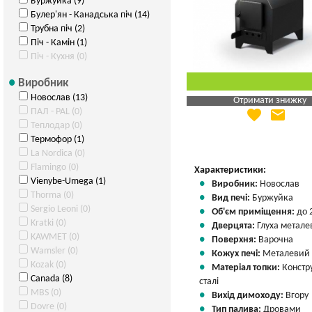
Буржуйка (9)
Булер'ян - Канадська піч (14)
Трубна піч (2)
Піч - Камін (1)
Піч - Кухня (0)
Виробник
Новослав (13)
Отримати знижку
ПАЛ - PAL (0)
favorite
email
Яка Ваша ціна
?
Теплодар (0)
Вказати мою ціну
Термофор (1)
La Nordica (0)
Flamingo (0)
Характеристики:
Vienybe-Umega (1)
Виробник:
Новослав
Thorma (0)
Вид печі:
Буржуйка
Sergio Leoni (0)
Об'єм приміщення:
до 
Kratki (0)
Дверцята:
Глуха метале
KAWMET (0)
Поверхня:
Варочна
Wamsler (0)
Кожух печі:
Металевий
Kozak (0)
Матеріал топки:
Констр
Canada (8)
сталі
MBS (0)
Вихід димоходу:
Вгору
Dovre (0)
Тип палива:
Дровами