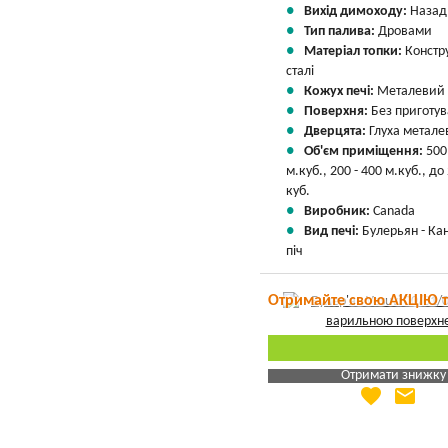
Вихід димоходу:
Назад
Тип палива:
Дровами
Матеріал топки:
Констр
сталі
Кожух печі:
Металевий
Поверхня:
Без приготу
Дверцята:
Глуха метале
Об'єм приміщення:
500
м.куб., 200 - 400 м.куб., до
куб.
Виробник:
Canada
Вид печі:
Булерьян - Ка
піч
Отримайте свою АКЦІЮ 
Отримати знижку
favorite
email
Яка Ваша ціна
?
Вказати мою ціну