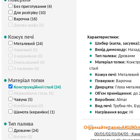
Поверхня
Без приготування (4)
Для розігріву (10)
Варочна (16)
Духова шафа (0)
Кожух печі
Характеристики:
Шибер (кагла, засувка)
Металевий (24)
Вихід димоходу:
Назад
Чавунний (0)
Тип палива:
Дровами
З керамікою (0)
Матеріал топки:
Констр
Емальований (0)
сталі
З каменем (0)
Кожух печі:
Металевий
Матеріал топки
Поверхня:
Варочна
Конструкційної сталі (24)
Дверцята:
Глуха метале
Нержавіюча сталь (0)
Об'єм приміщення:
до 
Чавуна (5)
Виробник:
Almar
Комбінована (0)
Вид печі:
Трубна піч, Б
Шамота (кераміки) (1)
Нагрівання води:
Ні
Тип палива
Отримайте свою АКЦІЮ 
Дровами (24)
Вуглем (0)