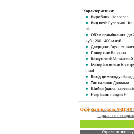
Характеристики:
Виробник:
Новослав
Вид печі:
Булерьян - Ка
піч
Об'єм приміщення:
до 
куб., 200 - 400 м.куб.
Дверцята:
Глуха метале
Поверхня:
Варочна
Кожух печі:
Металевий
Матеріал топки:
Констр
сталі
Вихід димоходу:
Назад
Тип палива:
Дровами
Шибер (кагла, засувка)
Нагрівання води:
Ні
Отримайте свою АКЦІЮ 
Отримати знижку