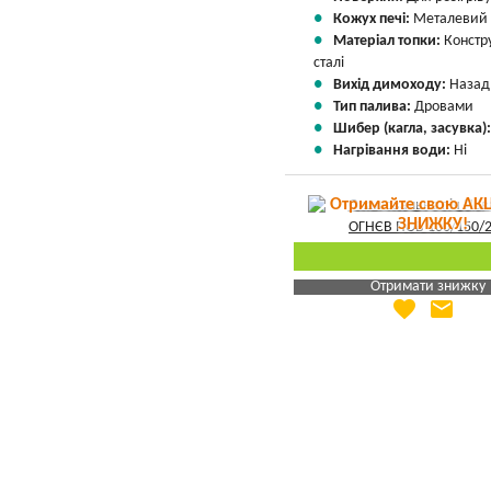
Кожух печі:
Металевий
Матеріал топки:
Констр
сталі
Вихід димоходу:
Назад
Тип палива:
Дровами
Шибер (кагла, засувка)
Нагрівання води:
Ні
Отримайте свою АКЦ
ЗНИЖКУ!
Отримати знижку
favorite
email
Яка Ваша ціна
?
Вказати мою ціну