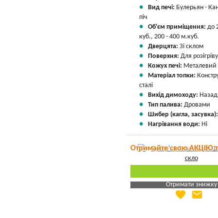
Вид печі:
Булерьян - Ка
піч
Об'єм приміщення:
до 
куб., 200 - 400 м.куб.
Дверцята:
Зі склом
Поверхня:
Для розігріву
Кожух печі:
Металевий
Матеріал топки:
Констр
сталі
Вихід димоходу:
Назад
Тип палива:
Дровами
Шибер (кагла, засувка)
Нагрівання води:
Ні
Отримайте свою АКЦІЮ 
Отримати знижку
favorite
email
Яка Ваша ціна
?
Вказати мою ціну