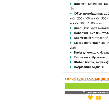
Вид печі:
Булерьян - Ка
піч
Об'єм приміщення:
до 
куб., 200 - 400 м.куб., 500 -
м.куб., 900 - 1300 м.куб.
Дверцята:
Глуха метале
Поверхня:
Без приготу
Кожух печі:
Металевий
Матеріал топки:
Констр
сталі
Вихід димоходу:
Назад
Тип палива:
Дровами
Шибер (кагла, засувка)
Нагрівання води:
Ні
Отримайте свою АКЦІЮ 
Отримати знижку
favorite
email
Яка Ваша ціна
?
Вказати мою ціну