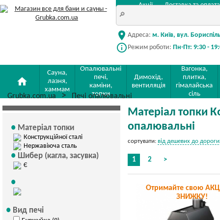
Акції
Доставка та оплата
location_on
Адреса:
м. Київ, вул. Бориспіл
info_outline
Режим роботи:
Пн-Пт: 9:30 - 19
Опалювальні
Вагонка,
Сауна,
печі,
Димохід,
плитка,
home
лазня,
каміни,
вентиляція
гімалайська
хаммам
топки
сіль
Grubka.com.ua
Печі опалювальні
Матеріал топки Ко
опалювальні
Матеріал топки
Конструкційної сталі
сортувати:
від дешевих до дороги
Нержавіюча сталь
Шибер (кагла, засувка)
1
2
>
Є
Отримайте свою АКЦ
ЗНИЖКУ!
Вид печі