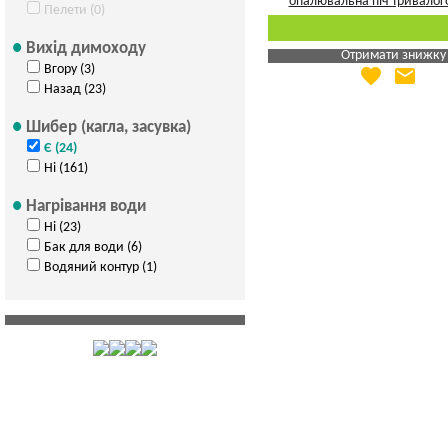
Пелети (0)
Вихід димоходу
Отримати знижку
Вгору (3)
favorite
email
Яка Ваша ціна
?
Назад (23)
Вказати мою ціну
Шибер (кагла, засувка)
Є (24)
Ні (161)
Нагрівання води
Ні (23)
Бак для води (6)
Водяний контур (1)