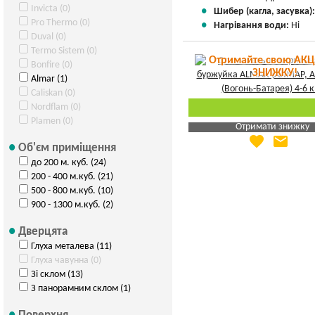
Invicta (0)
Шибер (кагла, засувка)
Pro Thermo (0)
Нагрівання води:
Ні
Duval (0)
Termo Sistem (0)
Отримайте свою АКЦ
Bonfire (0)
ЗНИЖКУ!
Almar (1)
Caliskan (0)
Nordflam (0)
Plamen (0)
Отримати знижку
favorite
email
Яка Ваша ціна
?
Об'єм приміщення
до 200 м. куб. (24)
Вказати мою ціну
200 - 400 м.куб. (21)
500 - 800 м.куб. (10)
900 - 1300 м.куб. (2)
Дверцята
Глуха металева (11)
Глуха чавунна (0)
Зі склом (13)
З панорамним склом (1)