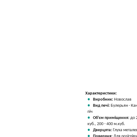
Характеристики:
Виробник:
Новослав
Вид печі:
Булерьян - Ка
піч
Об'єм приміщення:
до 
куб., 200 - 400 м.куб.
Дверцята:
Глуха метале
Поверхня:
Для розігріву