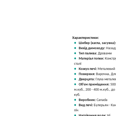
Характеристики:
Шибер (кагла, засувка)
Вихід димоходу:
Назад
Тип палива:
Дровами
Матеріал топки:
Констр
сталі
Кожух печі:
Металевий
Поверхня:
Варочна, Для
Дверцята:
Глуха метале
Об'єм приміщення:
500
м.куб., 200 - 400 м.куб., до
куб.
Виробник:
Canada
Вид печі:
Булерьян - Ка
піч
Нагрівання води:
Ні