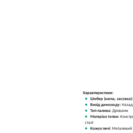
Характеристики:
Шибер (кагла, засувка)
Вихід димоходу:
Назад
Тип палива:
Дровами
Матеріал топки:
Констр
сталі
Кожух печі:
Металевий