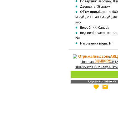
Поверхня:
Варочна, Для
Дверцята:
Зі склом
Об'єм приміщення:
500
м.куб., 200 - 400 м.куб., до
куб.
Виробник:
Canada
Вид печі:
Булерьян - Ка
піч
Нагрівання води:
Ні
Отримайте свою АКЦ
ЗНИЖКУ!
Отримати знижку
favorite
email
Яка Ваша ціна
?
Вказати мою ціну