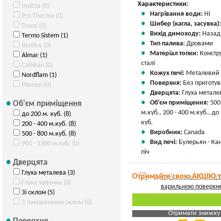
Характеристики:
Invicta (0)
Нагрівання води:
Ні
Pro Thermo (0)
Шибер (кагла, засувка)
Duval (0)
Вихід димоходу:
Назад
Termo Sistem (1)
Тип палива:
Дровами
Bonfire (0)
Матеріал топки:
Констр
Almar (1)
сталі
Caliskan (0)
Кожух печі:
Металевий
Nordflam (1)
Поверхня:
Без приготу
Plamen (0)
Дверцята:
Глуха метале
Об'єм приміщення:
500
Об'єм приміщення
м.куб., 200 - 400 м.куб., до
до 200 м. куб. (8)
куб.
200 - 400 м.куб. (8)
Виробник:
Canada
500 - 800 м.куб. (8)
Вид печі:
Булерьян - Ка
900 - 1300 м.куб. (0)
піч
Дверцята
Глуха металева (3)
Отримайте свою АКЦІЮ 
Глуха чавунна (0)
Зі склом (5)
З панорамним склом (0)
Отримати знижку