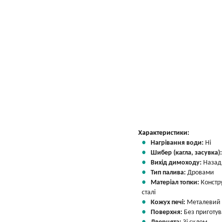
Характеристики:
Нагрівання води:
Ні
Шибер (кагла, засувка)
Вихід димоходу:
Назад
Тип палива:
Дровами
Матеріал топки:
Констр
сталі
Кожух печі:
Металевий
Поверхня:
Без приготу