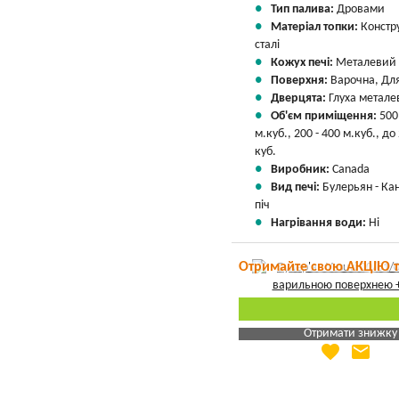
Тип палива:
Дровами
Матеріал топки:
Констр
сталі
Кожух печі:
Металевий
Поверхня:
Варочна, Для
Дверцята:
Глуха метале
Об'єм приміщення:
500
м.куб., 200 - 400 м.куб., до
куб.
Виробник:
Canada
Вид печі:
Булерьян - Ка
піч
Нагрівання води:
Ні
Отримайте свою АКЦІЮ 
Отримати знижку
favorite
email
Яка Ваша ціна
?
Вказати мою ціну