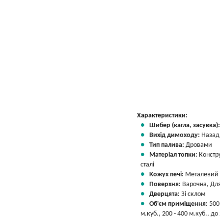
Характеристики:
Шибер (кагла, засувка)
Вихід димоходу:
Назад
Тип палива:
Дровами
Матеріал топки:
Констр
сталі
Кожух печі:
Металевий
Поверхня:
Варочна, Для
Дверцята:
Зі склом
Об'єм приміщення:
500
м.куб., 200 - 400 м.куб., до