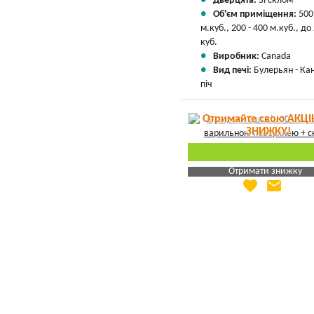
Дверцята:
Зі склом
Об'єм приміщення:
500
м.куб., 200 - 400 м.куб., до
куб.
Виробник:
Canada
Вид печі:
Булерьян - Ка
піч
Отримайте свою АКЦІ
ЗНИЖКУ!
Отримати знижку
favorite
email
Яка Ваша ціна
?
Вказати мою ціну