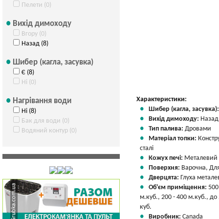
Пелети (0)
Вихід димоходу
Вгору (0)
Назад (8)
Шибер (кагла, засувка)
Є (8)
Ні (0)
Характеристики:
Нагрівання води
Шибер (кагла, засувка)
Ні (8)
Вихід димоходу:
Назад
Бак для води (0)
Тип палива:
Дровами
Водяний контур (0)
Матеріал топки:
Констр
сталі
Кожух печі:
Металевий
Поверхня:
Варочна, Для
Дверцята:
Глуха метале
Об'єм приміщення:
500
м.куб., 200 - 400 м.куб., до
куб.
Виробник:
Canada