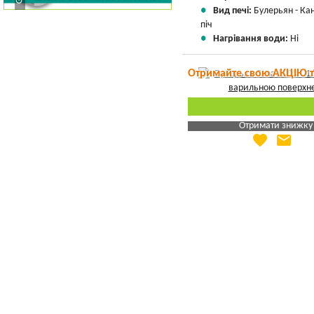
Вид печі:
Булерьян - Ка
піч
Нагрівання води:
Ні
Отримайте свою АКЦІЮ 
Отримати знижку
favorite
email
Яка Ваша ціна
?
Вказати мою ціну