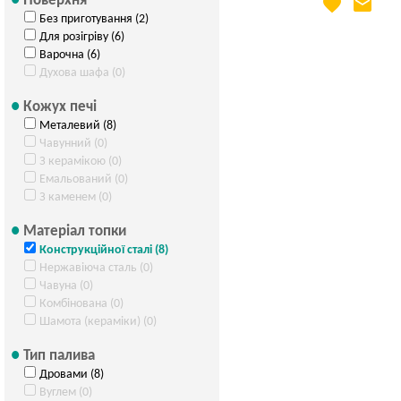
Поверхня
favorite
email
Яка Ваша ціна
?
Без приготування (2)
Вказати мою ціну
Для розігріву (6)
Варочна (6)
Духова шафа (0)
Кожух печі
Металевий (8)
Чавунний (0)
З керамікою (0)
Емальований (0)
З каменем (0)
Матеріал топки
Конструкційної сталі (8)
Нержавіюча сталь (0)
Чавуна (0)
Комбінована (0)
Шамота (кераміки) (0)
Тип палива
Дровами (8)
Вуглем (0)