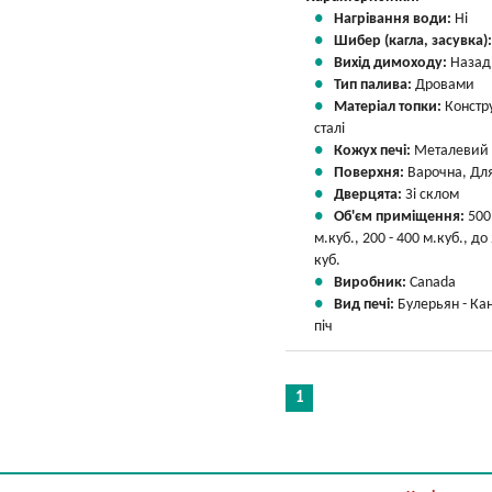
Нагрівання води:
Ні
Шибер (кагла, засувка)
Вихід димоходу:
Назад
Тип палива:
Дровами
Матеріал топки:
Констр
сталі
Кожух печі:
Металевий
Поверхня:
Варочна, Для
Дверцята:
Зі склом
Об'єм приміщення:
500
м.куб., 200 - 400 м.куб., до
куб.
Виробник:
Canada
Вид печі:
Булерьян - Ка
піч
1