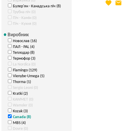
Буржуйка (0)
favorite
email
Яка Ваша ціна
?
Булер'ян - Канадська піч (8)
Вказати мою ціну
Трубна піч (0)
Піч - Камін (0)
Піч - Кухня (0)
Виробник
Новослав (16)
ПАЛ - PAL (4)
Теплодар (8)
Термофор (3)
La Nordica (0)
Flamingo (129)
Vienybe-Umega (5)
Thorma (1)
Sergio Leoni (0)
Kratki (2)
KAWMET (0)
Wamsler (0)
Kozak (3)
Canada (8)
MBS (4)
Dovre (0)