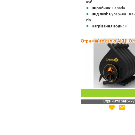
куб.
Виробник:
Canada
Вид печі:
Булерьян - Ка
піч
Нагрівання води:
Ні
Отримайте свою АКЦІЮ 
Отримати знижку
favorite
email
Яка Ваша ціна
?
Вказати мою ціну