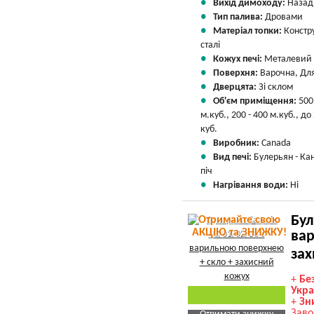
Вихід димоходу:
Назад
Тип палива:
Дровами
Матеріал топки:
Констр
сталі
Кожух печі:
Металевий
Поверхня:
Варочна, Для
Дверцята:
Зі склом
Об'єм приміщення:
500
м.куб., 200 - 400 м.куб., до
куб.
Виробник:
Canada
Вид печі:
Булерьян - Ка
піч
Нагрівання води:
Ні
Бул
Отримайте свою
АКЦІЮ та ЗНИЖКУ!
вар
зах
+
Бе
Укра
+
Зн
Заво