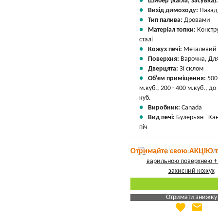
Шибер (кагла, засувка)
Вихід димоходу:
Назад
Тип палива:
Дровами
Матеріал топки:
Констр
сталі
Кожух печі:
Металевий
Поверхня:
Варочна, Для
Дверцята:
Зі склом
Об'єм приміщення:
500
м.куб., 200 - 400 м.куб., до
куб.
Виробник:
Canada
Вид печі:
Булерьян - Ка
піч
Отримайте свою АКЦІЮ 
Отримати знижку
favorite
email
Яка Ваша ціна
?