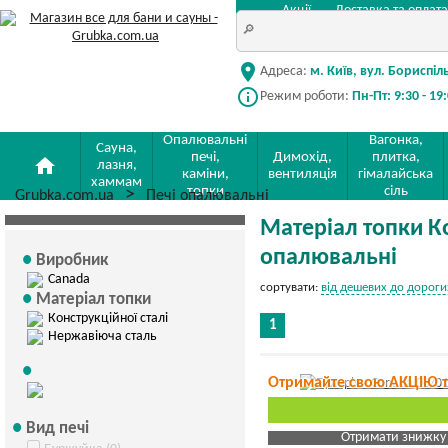
Акції
Доставка та оплата
location_on
Адреса:
м. Київ, вул. Бориспіл
info_outline
Режим роботи:
Пн-Пт: 9:30 - 19
Опалювальні
Вагонка,
Сауна,
печі,
Димохід,
плитка,
home
лазня,
каміни,
вентиляція
гімалайська
хаммам
топки
сіль
Grubka.com.ua
Печі опалювальні
Матеріал топки Ко
опалювальні
Виробник
Canada
сортувати:
від дешевих до дороги
Матеріал топки
Конструкційної сталі
1
Нержавіюча сталь
Отримайте свою АКЦІЮ 
Вид печі
Отримати знижку