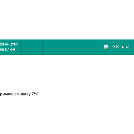
дівництво
0
(
0
грн.)
...
під ключ
отримаєш знижку 7%!