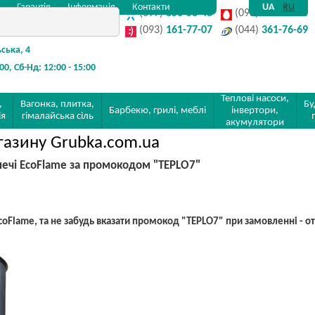
Гарантія
Інформація
Контакти
UA
RU
(097)
350-58-48
(095)
142-32-80
(093)
161-77-07
(044)
361-76-69
ьська, 4
:00, Сб-Нд: 12:00 - 15:00
Теплові насоси,
,
Вагонка, плитка,
Бу
Барбекю, грилі, меблі
інвертори,
ія
гімалайська сіль
акумулятори
агазину Grubka.com.ua
печі EcoFlame за промокодом "TEPLO7"
EcoFlame, та не забудь вказати промокод "TEPLO7" при замовленні - 