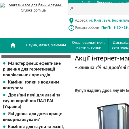
Акції
Доставка та оплата
location_on
Адреса:
м. Київ, вул. Бориспіл
info_outline
Режим роботи:
Пн-Пт: 9:30 - 19
Опалювальні печі,
Димохід
home
Сауна, лазня, хаммам
каміни, топки
вентиляц
Акції інтернет-м
Майстерфлеш: ефективне
+
Знижка 7% на дров'яні 
рішення для герметизації
покрівельних проходів
Камінні топки з водяним
контуром
Купуй надійну дров'яну піч 
Дров'яні печі для лазні та
сауни виробник ПАЛ PAL
(Україна)
Які дрова для дома краще
використовувати?
Каміння для сауни та лазні,