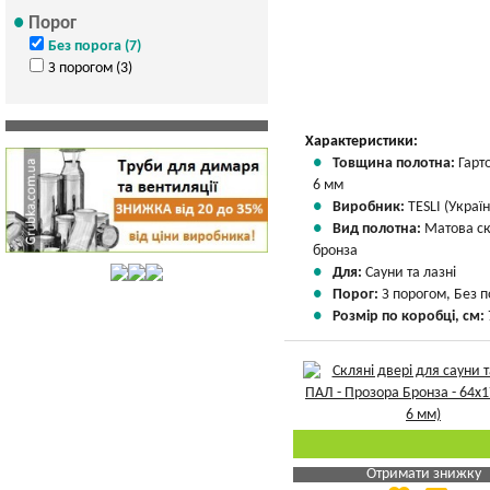
Порог
Без порога (7)
З порогом (3)
Характеристики:
Товщина полотна:
Гарт
6 мм
Виробник:
TESLI (Україн
Вид полотна:
Матова с
бронза
Для:
Сауни та лазні
Порог:
З порогом, Без 
Розмір по коробці, см:
Отримати знижку