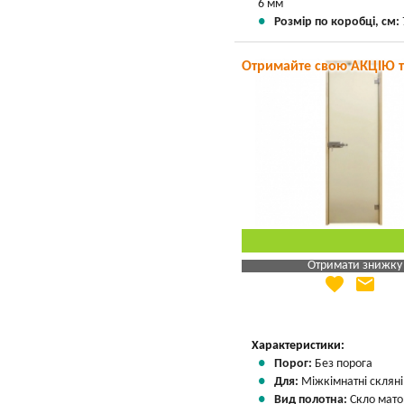
6 мм
Розмір по коробці, см:
Отримайте свою АКЦІЮ 
Отримати знижку
favorite
email
Яка Ваша ціна
?
Вказати мою ціну
Характеристики:
Порог:
Без порога
Для:
Міжкімнатні скляні
Вид полотна:
Скло мато