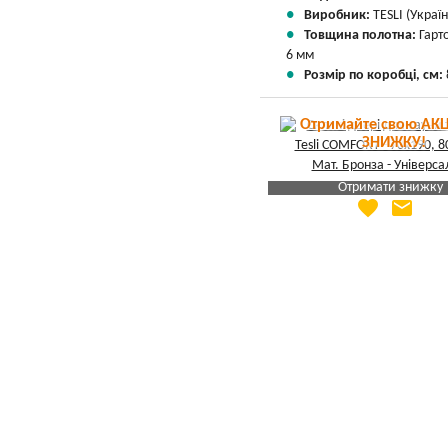
Виробник:
TESLI (Україн
Товщина полотна:
Гарт
6 мм
Розмір по коробці, см:
Отримайте свою АКЦ
ЗНИЖКУ!
Отримати знижку
favorite
email
Яка Ваша ціна
?
Вказати мою ціну