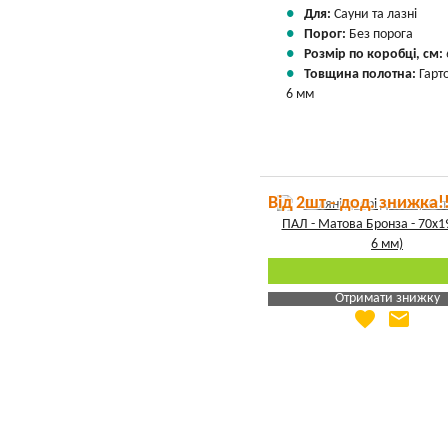
Для:
Сауни та лазні
Порог:
Без порога
Розмір по коробці, см:
Товщина полотна:
Гарт
6 мм
Від 2шт - дод. знижка!
Отримати знижку
favorite
email
Яка Ваша ціна
?
Вказати мою ціну