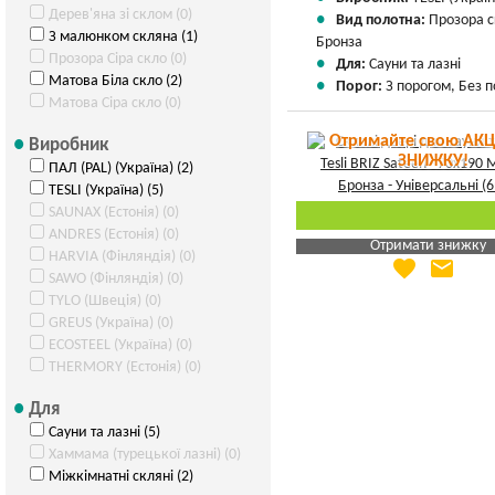
Дерев'яна зі склом (0)
Вид полотна:
Прозора 
З малюнком скляна (1)
Бронза
Прозора Сіра скло (0)
Для:
Сауни та лазні
Матова Біла скло (2)
Порог:
З порогом, Без 
Матова Сіра скло (0)
Отримайте свою АКЦ
Виробник
ЗНИЖКУ!
ПАЛ (PAL) (Україна) (2)
TESLI (Україна) (5)
SAUNAX (Естонія) (0)
ANDRES (Естонія) (0)
Отримати знижку
HARVIA (Фінляндія) (0)
favorite
email
Яка Ваша ціна
?
SAWO (Фінляндія) (0)
TYLO (Швеція) (0)
Вказати мою ціну
GREUS (Україна) (0)
ECOSTEEL (Україна) (0)
THERMORY (Естонія) (0)
Для
Сауни та лазні (5)
Хаммама (турецької лазні) (0)
Міжкімнатні скляні (2)