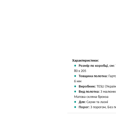
Характеристики:
Розмір по коробці, см:
80 х 205
Товщина полотна:
Гарт
6 мм
Виробник:
TESLI (Україн
Вид полотна:
З малюнк
Матова скляна бронза
Для:
Сауни та лазні
Порог:
З порогом, Без 