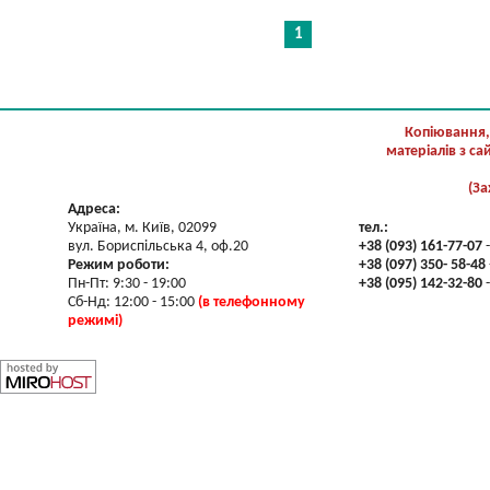
1
Копіювання,
матеріалів з с
(За
Адреса:
Україна, м. Київ, 02099
тел.:
вул. Бориспільська 4, оф.20
+38 (093) 161-77-07
-
Режим роботи:
+38 (097) 350- 58-48
Пн-Пт: 9:30 - 19:00
+38 (095) 142-32-80
-
Сб-Нд: 12:00 - 15:00
(в телефонному
режимі)