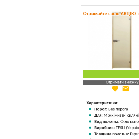
Отримайте свою АКЦІЮ 
Отримати знижку
favorite
email
Яка Ваша ціна
?
Вказати мою ціну
Характеристики:
Порог:
Без порога
Для:
Міжкімнатні скляні
Вид полотна:
Скло мато
Виробник:
TESLI (Україн
Товщина полотна:
Гарт