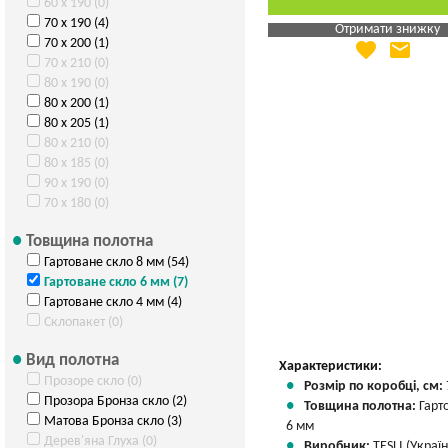
60 х 190 (0)
70 х 190 (4)
Отримати знижку
70 х 200 (1)
favorite
email
Яка Ваша ціна
?
70 х 210 (0)
Вказати мою ціну
80 х 190 (0)
80 х 200 (1)
80 х 205 (1)
80 х 210 (0)
80 х 185 (0)
90 х 190 (0)
70 х 180 (0)
Товщина полотна
Гартоване скло 8 мм (54)
Гартоване скло 6 мм (7)
Гартоване скло 4 мм (4)
Склопакет (0)
Вид полотна
Характеристики:
Прозоре скло (0)
Розмір по коробці, см:
Прозора Бронза скло (2)
Товщина полотна:
Гарт
Матова Бронза скло (3)
6 мм
Дерев'яна Глуха (0)
Виробник:
TESLI (Україн