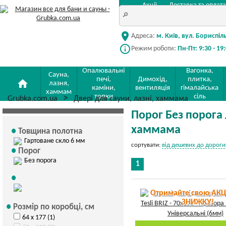
Акції
Доставка та оплата
location_on
Адреса:
м. Київ, вул. Бориспіл
info_outline
Режим роботи:
Пн-Пт: 9:30 - 19
Опалювальні
Вагонка,
Сауна,
печі,
Димохід,
плитка,
home
лазня,
каміни,
вентиляція
гімалайська
хаммам
топки
сіль
Grubka.com.ua
Двері для сауни, лазні, хаммама
Порог Без порога 
хаммама
Товщина полотна
Гартоване скло 6 мм
сортувати:
від дешевих до дороги
Порог
Без порога
1
Отримайте свою АКЦ
ЗНИЖКУ!
Розмір по коробці, см
64 х 177 (1)