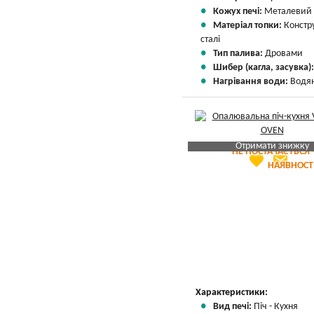
Кожух печі:
Металевий
Матеріал топки:
Констр
сталі
Тип палива:
Дровами
Шибер (кагла, засувка)
Нагрівання води:
Водян
Отримати знижку
НЕ ПОСТАЧАЄТЬСЯ 
favorite
email
Яка Ваша ціна
?
НАЯВНОСТ
Вказати мою ціну
Характеристики:
Вид печі:
Піч - Кухня