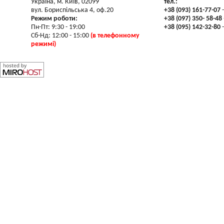
Україна, м. Київ, 02099
тел.:
вул. Бориспільська 4, оф.20
+38 (093) 161-77-07
-
Режим роботи:
+38 (097) 350- 58-48
Пн-Пт: 9:30 - 19:00
+38 (095) 142-32-80
-
Сб-Нд: 12:00 - 15:00
(в телефонному
режимі)