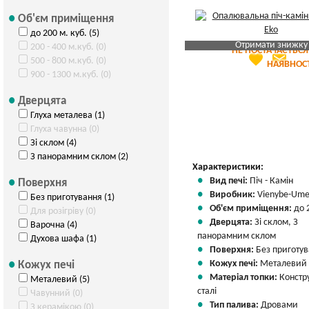
Об'єм приміщення
до 200 м. куб. (5)
Отримати знижку
200 - 400 м.куб. (0)
НЕ ПОСТАЧАЄТЬСЯ
favorite
email
Яка Ваша ціна
?
500 - 800 м.куб. (0)
НАЯВНОСТ
900 - 1300 м.куб. (0)
Вказати мою ціну
Дверцята
Глуха металева (1)
Глуха чавунна (0)
Зі склом (4)
З панорамним склом (2)
Характеристики:
Вид печі:
Піч - Камін
Поверхня
Виробник:
Vienybe-Um
Без приготування (1)
Об'єм приміщення:
до 
Для розігріву (0)
Дверцята:
Зі склом, З
Варочна (4)
панорамним склом
Духова шафа (1)
Поверхня:
Без приготу
Кожух печі:
Металевий
Кожух печі
Матеріал топки:
Констр
Металевий (5)
сталі
Чавунний (0)
Тип палива:
Дровами
З керамікою (0)