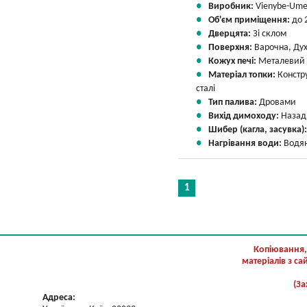
Виробник:
Vienybe-Um
Об'єм приміщення:
до 
Дверцята:
Зі склом
Поверхня:
Варочна, Ду
Кожух печі:
Металевий
Матеріал топки:
Констр
сталі
Тип палива:
Дровами
Вихід димоходу:
Назад
Шибер (кагла, засувка)
Нагрівання води:
Водян
1
Копіювання,
матеріалів з с
(За
Адреса: