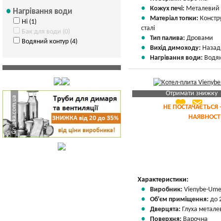
Кожух печі:
Металевий
Нагрівання води
Матеріал топки:
Констр
Ні (1)
сталі
Бак для води (0)
Тип палива:
Дровами
Водяний контур (4)
Вихід димоходу:
Назад
Нагрівання води:
Водян
Отримати знижку
favorite
email
Яка Ваша ціна
?
НЕ ПОСТАЧАЄТЬСЯ 
НАЯВНОСТ
Вказати мою ціну
Характеристики:
Виробник:
Vienybe-Um
Об'єм приміщення:
до 
Дверцята:
Глуха метале
Поверхня:
Варочна