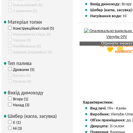
Вихід димоходу:
Вгору
Емальований (0)
Шибер (кагла, засувка)
З каменем (0)
Нагрівання води:
Ні
Матеріал топки
Конструкційної сталі (5)
Нержавіюча сталь (0)
Чавуна (0)
Отримати знижку
НЕ ПОСТАЧАЄТЬСЯ
Комбінована (0)
favorite
email
Яка Ваша ціна
?
НАЯВНОСТ
Шамота (кераміки) (0)
Вказати мою ціну
Тип палива
Дровами (5)
Вуглем (0)
Пелети (0)
Вихід димоходу
Вгору (1)
Характеристики:
Назад (3)
Вид печі:
Піч - Камін
Виробник:
Vienybe-Um
Шибер (кагла, засувка)
Об'єм приміщення:
до 
Є (1)
Дверцята:
Зі склом
Ні (3)
Поверхня:
Варочна