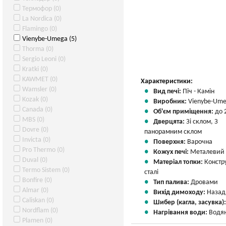
Термофор (0)
La Nordica (0)
Flamingo (0)
Vienybe-Umega (5)
Thorma (0)
Sergio Leoni (0)
Kratki (0)
KAWMET (0)
Характеристики:
Wamsler (0)
Вид печі:
Піч - Камін
Kozak (0)
Виробник:
Vienybe-Um
Canada (0)
Об'єм приміщення:
до 
MBS (0)
Дверцята:
Зі склом, З
Dovre (0)
панорамним склом
Invicta (0)
Поверхня:
Варочна
Pro Thermo (0)
Кожух печі:
Металевий
Duval (0)
Матеріал топки:
Констр
Termo Sistem (0)
сталі
Bonfire (0)
Тип палива:
Дровами
Almar (0)
Вихід димоходу:
Назад
Caliskan (0)
Шибер (кагла, засувка)
Nordflam (0)
Нагрівання води:
Водян
Plamen (0)