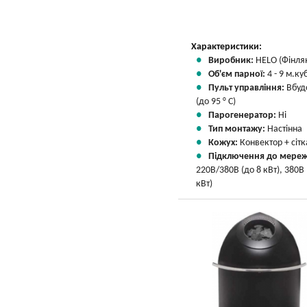
Характеристики:
Виробник:
HELO (Фінля
Об'єм парної:
4 - 9 м.куб
Пульт управління:
Вбуд
(до 95 ° С)
Парогенератор:
Ні
Тип монтажу:
Настінна
Кожух:
Конвектор + сітк
Підключення до мереж
220В/380В (до 8 кВт), 380В
кВт)