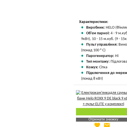
Характеристики:
Виробник:
HELO (Фінля
Об'єм парної:
4 - 9 м.куб
9кВт), 10 - 15 м.куб. (9 - 15к
Пульт управління:
Вино
(понад 100 ° С)
Парогенератор:
Ні
Тип монтажу:
Підлогов
Кожух:
Сітка
Підключення до мереж
(понад 8 кВт)
Отримати знижку
favorite
email
Яка Ваша ціна
?