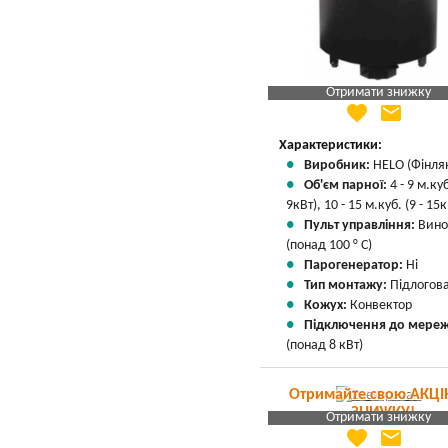
Отримати знижку
favorite
email
Яка Ваша ціна
?
Вказати мою ціну
Характеристики:
Виробник:
HELO (Фінля
Об'єм парної:
4 - 9 м.куб
9кВт), 10 - 15 м.куб. (9 - 15к
Пульт управління:
Вино
(понад 100 ° С)
Парогенератор:
Ні
Тип монтажу:
Підлогов
Кожух:
Конвектор
Підключення до мереж
(понад 8 кВт)
Отримайте свою АКЦІ
ЗНИЖКУ!
Отримати знижку
favorite
email
Яка Ваша ціна
?