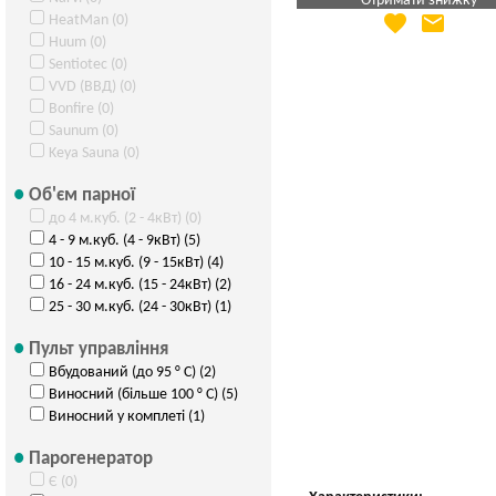
Отримати знижку
favorite
email
HeatMan (0)
Яка Ваша ціна
?
Huum (0)
Вказати мою ціну
Sentiotec (0)
VVD (ВВД) (0)
Bonfire (0)
Saunum (0)
Keya Sauna (0)
Об'єм парної
до 4 м.куб. (2 - 4кВт) (0)
4 - 9 м.куб. (4 - 9кВт) (5)
10 - 15 м.куб. (9 - 15кВт) (4)
16 - 24 м.куб. (15 - 24кВт) (2)
25 - 30 м.куб. (24 - 30кВт) (1)
Пульт управління
Вбудований (до 95 ° С) (2)
Виносний (більше 100 ° С) (5)
Виносний у комплеті (1)
Парогенератор
Є (0)