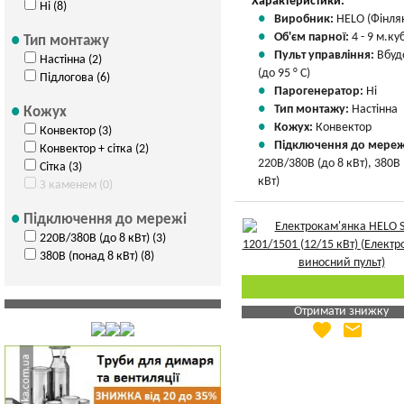
Характеристики:
Ні (8)
Виробник:
HELO (Фінля
Об'єм парної:
4 - 9 м.куб
Тип монтажу
Пульт управління:
Вбуд
Настінна (2)
(до 95 ° С)
Підлогова (6)
Парогенератор:
Ні
Тип монтажу:
Настінна
Кожух
Кожух:
Конвектор
Конвектор (3)
Підключення до мереж
Конвектор + сітка (2)
220В/380В (до 8 кВт), 380В
Сітка (3)
кВт)
З каменем (0)
Підключення до мережі
220В/380В (до 8 кВт) (3)
380В (понад 8 кВт) (8)
Отримати знижку
favorite
email
Яка Ваша ціна
?
Вказати мою ціну