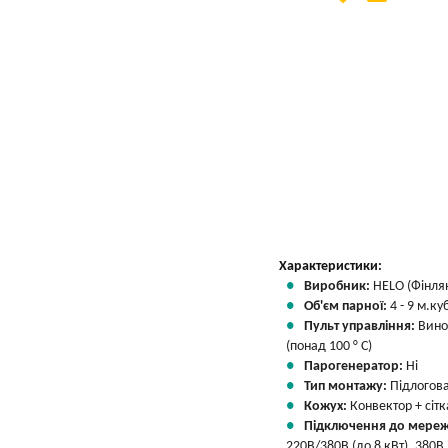
Вказати мою ціну
Характеристики:
Виробник:
HELO (Фінля
Об'єм парної:
4 - 9 м.куб
Пульт управління:
Вино
(понад 100 ° С)
Парогенератор:
Ні
Тип монтажу:
Підлогов
Кожух:
Конвектор + сітк
Підключення до мереж
220В/380В (до 8 кВт), 380В