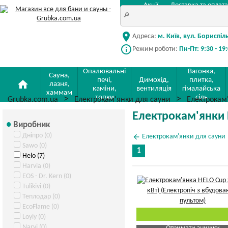
Акції
Доставка та оплата
location_on
Адреса:
м. Київ, вул. Бориспіл
info_outline
Режим роботи:
Пн-Пт: 9:30 - 19
Опалювальні
Вагонка,
Сауна,
печі,
Димохід,
плитка,
home
лазня,
каміни,
вентиляція
гімалайська
хаммам
топки
сіль
Grubka.com.ua
Електрокам'янки для сауни
Електрокам
Електрокам'янки 
Виробник
Дніпро (0)
arrow_back
Електрокам'янки для сауни
Sawo (0)
1
Helo (7)
Harvia (0)
EOS - Dr. Kern (0)
Tulikivi (0)
Теплодар (0)
EcoFlame (0)
Loyly (0)
Narvi (0)