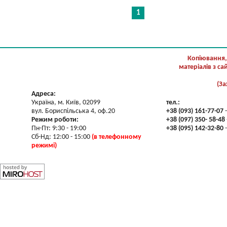
1
Копіювання,
матеріалів з с
(За
Адреса:
Україна, м. Київ, 02099
тел.:
вул. Бориспільська 4, оф.20
+38 (093) 161-77-07
-
Режим роботи:
+38 (097) 350- 58-48
Пн-Пт: 9:30 - 19:00
+38 (095) 142-32-80
-
Сб-Нд: 12:00 - 15:00
(в телефонному
режимі)