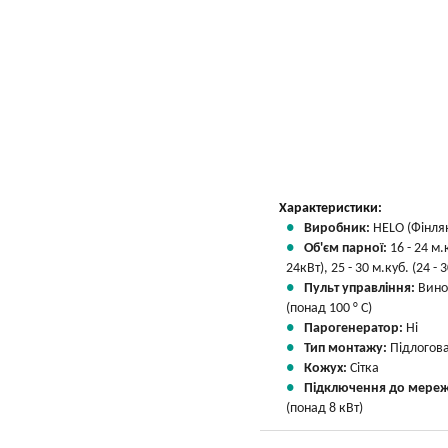
Вказати мою ціну
Характеристики:
Виробник:
HELO (Фінля
Об'єм парної:
16 - 24 м.
24кВт), 25 - 30 м.куб. (24 - 
Пульт управління:
Вино
(понад 100 ° С)
Парогенератор:
Ні
Тип монтажу:
Підлогов
Кожух:
Сітка
Підключення до мереж
(понад 8 кВт)