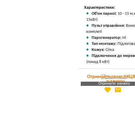
Характеристики:
Об'єм парної:
10 - 15 м.к
15кВт)
Пульт управління:
Вино
комплеті
Парогенератор:
Ні
Тип монтажу:
Підлогов
Кожух:
Сітка
Підключення до мереж
(понад 8 кВт)
Отримайте свою АКЦІ
ЗНИЖКУ!
Отримати знижку
favorite
email
Яка Ваша ціна
?
Вказати мою ціну