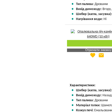
Тип палива:
Дровами
Вихід димоходу:
Вгору
Шибер (кагла, засувка)
Нагрівання води:
Ні
Отримати знижку
favorite
email
Яка Ваша ціна
?
Вказати мою ціну
Характеристики:
Шибер (кагла, засувка)
Вихід димоходу:
Назад
Тип палива:
Дровами
Матеріал топки:
Шамота
Кожух печі:
Емальовани