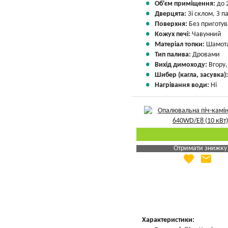
Об'єм приміщення:
до 
Дверцята:
Зі склом, З 
Поверхня:
Без приготу
Кожух печі:
Чавунний
Матеріал топки:
Шамота
Тип палива:
Дровами
Вихід димоходу:
Вгору
Шибер (кагла, засувка)
Нагрівання води:
Ні
Отримати знижку
favorite
email
Яка Ваша ціна
?
Вказати мою ціну
Характеристики: