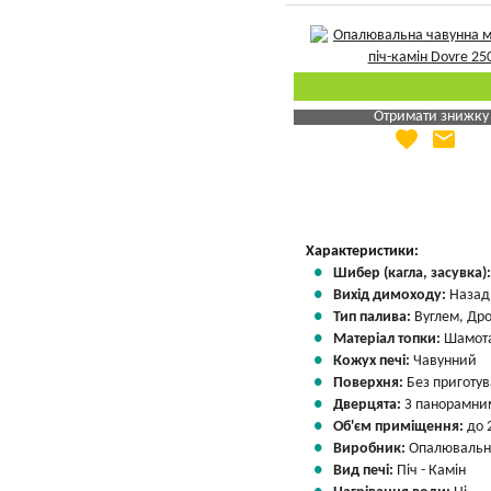
Отримати знижку
favorite
email
Яка Ваша ціна
?
Вказати мою ціну
Характеристики:
Шибер (кагла, засувка)
Вихід димоходу:
Назад
Тип палива:
Вуглем, Др
Матеріал топки:
Шамота
Кожух печі:
Чавунний
Поверхня:
Без приготу
Дверцята:
З панорамним
Об'єм приміщення:
до 
Виробник:
Опалювальні
Вид печі:
Піч - Камін