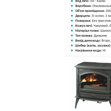
Вид печі:
Піч - Камін
Виробник:
Опалювальні
Об'єм приміщення:
200
Дверцята:
Зі склом, З 
Поверхня:
Без приготу
Кожух печі:
Чавунний, 
Матеріал топки:
Шамота
Тип палива:
Дровами
Вихід димоходу:
Вгору
Шибер (кагла, засувка)
Нагрівання води:
Ні