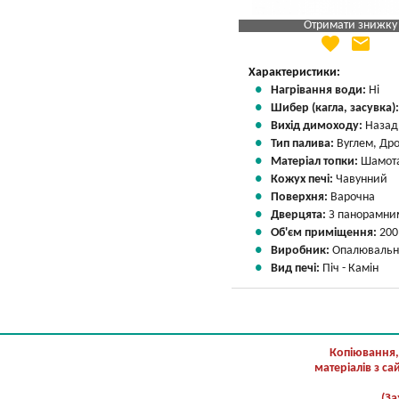
Отримати знижку
favorite
email
Яка Ваша ціна
?
Вказати мою ціну
Характеристики:
Нагрівання води:
Ні
Шибер (кагла, засувка)
Вихід димоходу:
Назад
Тип палива:
Вуглем, Др
Матеріал топки:
Шамота
Кожух печі:
Чавунний
Поверхня:
Варочна
Дверцята:
З панорамни
Об'єм приміщення:
200
Виробник:
Опалювальні
Вид печі:
Піч - Камін
Копіювання,
матеріалів з с
(За