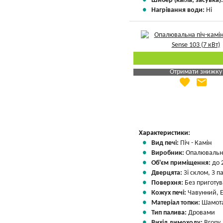
Шибер (кагла, засувка)
Нагрівання води:
Ні
Отримати знижку
favorite
email
Яка Ваша ціна
?
Вказати мою ціну
Характеристики:
Вид печі:
Піч - Камін
Виробник:
Опалювальні
Об'єм приміщення:
до 
Дверцята:
Зі склом, З 
Поверхня:
Без приготу
Кожух печі:
Чавунний, 
Матеріал топки:
Шамота
Тип палива:
Дровами
Вихід димоходу:
Вгору