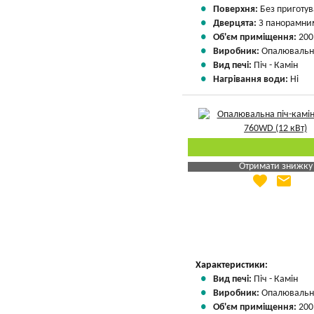
Поверхня:
Без приготу
Дверцята:
З панорамним
Об'єм приміщення:
200
Виробник:
Опалювальні
Вид печі:
Піч - Камін
Нагрівання води:
Ні
Отримати знижку
favorite
email
Яка Ваша ціна
?
Вказати мою ціну
Характеристики:
Вид печі:
Піч - Камін
Виробник:
Опалювальні
Об'єм приміщення:
200