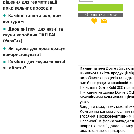
рішення для герметизації
покрівельних проходів
Отримати знижку
Камінні топки з водяним
favorite
email
Яка Ваша ціна
?
контуром
Дров'яні печі для лазні та
Вказати мою ціну
сауни виробник ПАЛ PAL
(Україна)
Які дрова для дома краще
використовувати?
Каміння для сауни та лазні,
як обрати?
Каміни та печі Dovre збираютьс
Виняткова якість продукції пі
виробничих процесів та надтон
але й покращити зовнішній виг
Піч-камін Dovre Bold 300 при 
Піч-камін на дрова Dovre BOL
монолітними акцентами. Цікав
увагу.
Завдяки складному механізму 
Компактна камера згоряння та 
згоряння високоефективним, ц
Незвичайна форма завжди стил
покриття ззовні додасть шику 
опалювального пристрою.