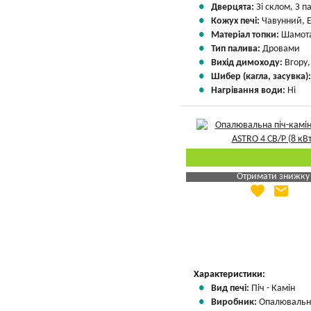
Дверцята:
Зі склом, З 
Кожух печі:
Чавунний, 
Матеріал топки:
Шамота
Тип палива:
Дровами
Вихід димоходу:
Вгору
Шибер (кагла, засувка)
Нагрівання води:
Ні
Отримати знижку
favorite
email
Яка Ваша ціна
?
Вказати мою ціну
Характеристики:
Вид печі:
Піч - Камін
Виробник:
Опалювальні