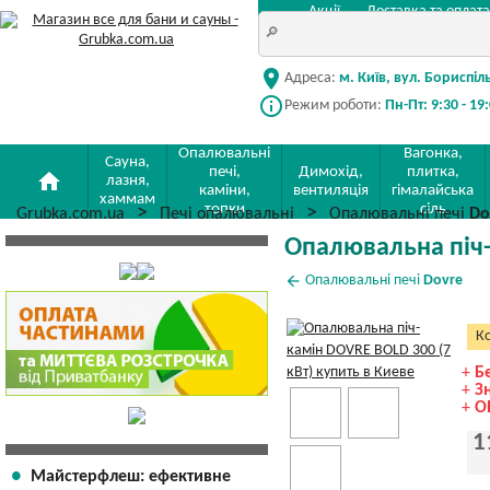
Акції
Доставка та оплата
location_on
Адреса:
м. Київ, вул. Бориспіл
info_outline
Режим роботи:
Пн-Пт: 9:30 - 19
Опалювальні
Вагонка,
Сауна,
печі,
Димохід,
плитка,
home
лазня,
каміни,
вентиляція
гімалайська
хаммам
топки
сіль
Grubka.com.ua
Печі опалювальні
Опалювальні печі
Do
Опалювальна піч-
arrow_back
Опалювальні печі
Dovre
Ко
+
Б
+
З
+
О
1
Майстерфлеш: ефективне