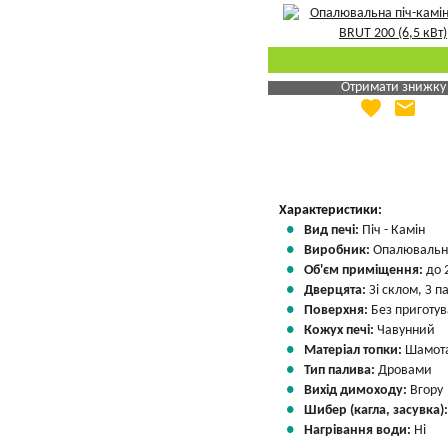
Отримати знижку
favorite
email
Яка Ваша ціна
?
Вказати мою ціну
Характеристики:
Вид печі:
Піч - Камін
Виробник:
Опалювальні
Об'єм приміщення:
до 
Дверцята:
Зі склом, З 
Поверхня:
Без приготу
Кожух печі:
Чавунний
Матеріал топки:
Шамота
Тип палива:
Дровами
Вихід димоходу:
Вгору
Шибер (кагла, засувка)
Нагрівання води:
Ні