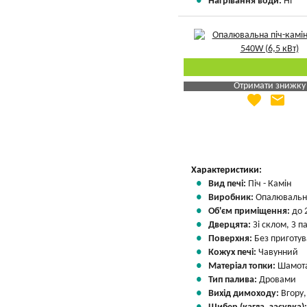
Нагрівання води:
Ні
Отримати знижку
favorite
email
Яка Ваша ціна
?
Вказати мою ціну
Характеристики:
Вид печі:
Піч - Камін
Виробник:
Опалювальні
Об'єм приміщення:
до 
Дверцята:
Зі склом, З 
Поверхня:
Без приготу
Кожух печі:
Чавунний
Матеріал топки:
Шамота
Тип палива:
Дровами
Вихід димоходу:
Вгору