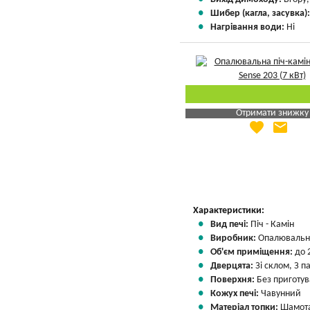
Шибер (кагла, засувка)
Нагрівання води:
Ні
Отримати знижку
favorite
email
Яка Ваша ціна
?
Вказати мою ціну
Характеристики:
Вид печі:
Піч - Камін
Виробник:
Опалювальні
Об'єм приміщення:
до 
Дверцята:
Зі склом, З 
Поверхня:
Без приготу
Кожух печі:
Чавунний
Матеріал топки:
Шамота