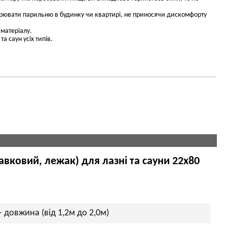
ворювати парильню в будинку чи квартирі, не приносячи дискомфорту
 матеріалу.
 саун усіх типів.
вковий, лежак) для лазні та сауни 22х80
 довжина (від 1,2м до 2,0м)