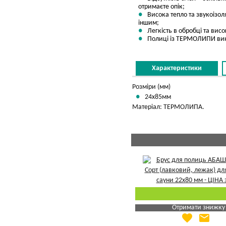
отримаєте опік;
Висока тепло та звукоізол
іншим;
Легкість в обробці та вис
Полиці із ТЕРМОЛИПИ викор
Характеристики
Розміри (мм)
24х85мм
Матеріал: ТЕРМОЛИПА.
Отримати знижку
favorite
email
Яка Ваша ціна
?