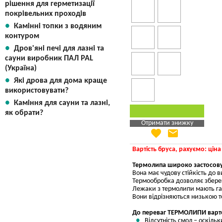
рішення для герметизації
покрівельних проходів
Камінні топки з водяним
контуром
Дров'яні печі для лазні та
сауни виробник ПАЛ PAL
(Україна)
Які дрова для дома краще
використовувати?
Каміння для сауни та лазні,
як обрати?
Отримати знижку
favorite
email
Яка Ваша ціна
?
Вказати мою ціну
Вартість бруса, рахуємо: ціна
Термолипа широко застосовує
Вона має чудову стійкість до 
Термообробка дозволяє зберег
Лежаки з термолипи мають га
Вони відрізняються низькою те
До переваг ТЕРМОЛИПИ варто
Відсутність смол – оскіль