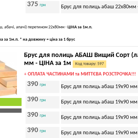
375
грн
Брус для полиць абаш 22х80мм -
, абачі, апачі) перетином 22х80мм -
ЦІНА за 1м.п.
на за 1м.п. * на довжину = ціна за 1 брус
Брус для полиць АБАШ Вищий Сорт (ла
мм - ЦІНА за 1м
Код товару: 597
+
ОПЛАТА ЧАСТИНАМИ та МИТТЄВА РОЗСТРОЧКА!!!
390
грн
Брус для полиць абаш 19х90 мм
390
грн
Брус для полиць абаш 19х90 мм
390
грн
Брус для полиць абаш 19х90 мм
390
грн
Брус для полиць абаш 19х90 мм