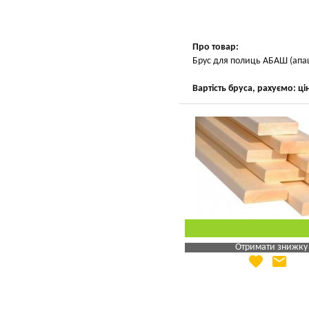
Вказати мою ціну
Про товар:
Брус для полиць АБАШ (апаш
Вартість бруса, рахуємо: ці
Отримати знижку
favorite
email
Яка Ваша ціна
?
Вказати мою ціну