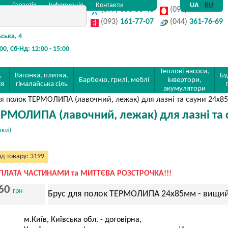
Гарантія
Інформація
Контакти
UA
RU
(097)
350-58-48
(095)
142-32-80
(093)
161-77-07
(044)
361-76-69
ьська, 4
:00, Сб-Нд: 12:00 - 15:00
Теплові насоси,
,
Вагонка, плитка,
Бу
Барбекю, грилі, меблі
інвертори,
ія
гімалайська сіль
акумулятори
я полок ТЕРМОЛИПА (лавочний, лежак) для лазні та сауни 24х85
ЕРМОЛИПА (лавочний, лежак) для лазні та 
вки)
д товару: 3199
ПЛАТА ЧАСТИНАМИ та МИТТЄВА РОЗСТРОЧКА!!!
60
грн
Брус для полок ТЕРМОЛИПА 24х85мм - вищий
м.Київ, Київська обл. - договірна,