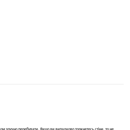
ком зручно перебувати. Якщо ви випадково торкнетесь стіни, то не