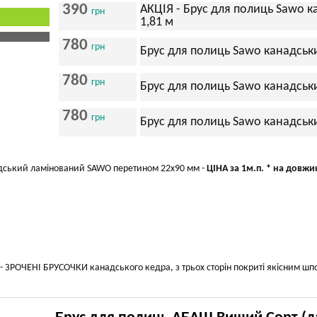
390
АКЦІЯ - Брус для полиць Sawo
грн
1,81 м
780
грн
Брус для полиць Sawo канадсь
780
грн
Брус для полиць Sawo канадсь
780
грн
Брус для полиць Sawo канадсь
дський ламінований SAWO перетином 22х90 мм -
ЦІНА за 1м.п. * на довжин
- ЗРОЧЕНІ БРУСОЧКИ канадського кедра, з трьох сторін покриті якісним шп