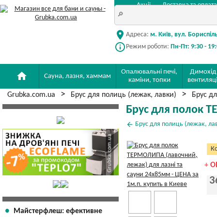
Акції
Доставка та оплата
location_on
Адреса:
м. Київ, вул. Бориспіл
info_outline
Режим роботи:
Пн-Пт: 9:30 - 19
Опалювальні печі,
Димохід
home
Сауна, лазня, хаммам
каміни, топки
вентиляц
Grubka.com.ua
Брус для полиць (лежак, лавки)
Брус дл
Брус для полок Т
arrow_back
Брус для полиць (лежак, ла
Ко
+
О
3
Майстерфлеш: ефективне