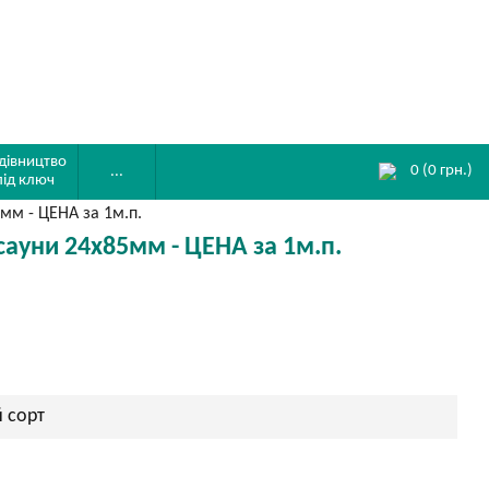
дівництво
0
(
0
грн.)
...
під ключ
мм - ЦЕНА за 1м.п.
сауни 24х85мм - ЦЕНА за 1м.п.
 сорт