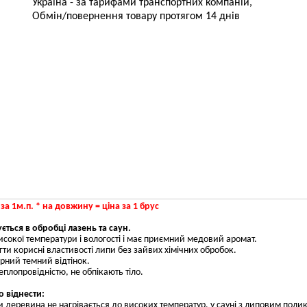
Україна - за тарифами транспортних компаній,
Обмін/повернення товару протягом 14 днів
 за 1м.п. * на довжину = ціна за 1 брус
ться в обробці лазень та саун.
високої температури і вологості і має приємний медовий аромат.
ти корисні властивості липи без зайвих хімічних обробок.
рний темний відтінок.
плопровідністю, не обпікають тіло.
 віднести:
ки деревина не нагрівається до високих температур, у сауні з липовим поли