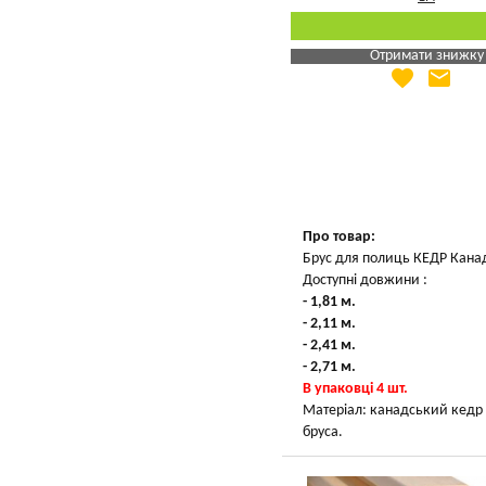
Отримати знижку
favorite
email
Яка Ваша ціна
?
Вказати мою ціну
Про товар:
Брус для полиць КЕДР Кана
Доступні довжини :
- 1,81 м.
- 2,11 м.
- 2,41 м.
- 2,71 м.
В упаковці 4 шт.
Матеріал: канадський кедр 
бруса.