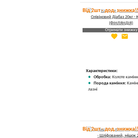
Від 2шт - дод. знижка!
Отримати знижку
favorite
email
Яка Ваша ціна
?
Вказати мою ціну
Характеристики:
Обробка:
Колоте камін
Порода каміння:
Камін
лазні
Від 2шт - дод. знижка!