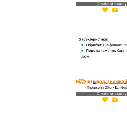
Отримати знижку
favorite
email
Яка Ваша ціна
?
Вказати мою ціну
Характеристики:
Обробка:
Шліфоване ка
Порода каміння:
Камін
лазні
Від 2шт - дод. знижка!
Отримати знижку
favorite
email
Яка Ваша ціна
?
Вказати мою ціну