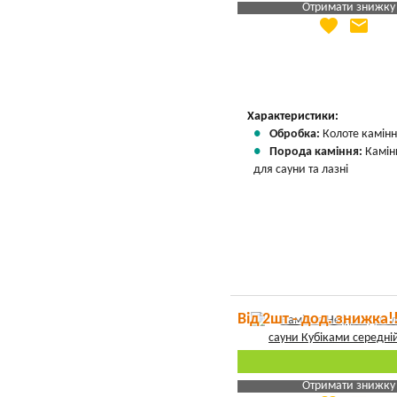
Отримати знижку
favorite
email
Яка Ваша ціна
?
Вказати мою ціну
Характеристики:
Обробка:
Колоте камін
Порода каміння:
Камін
для сауни та лазні
Від 2шт - дод. знижка!
Отримати знижку