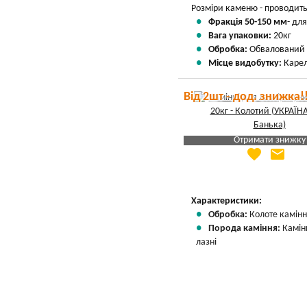
Розміри каменю - проводитьс
Фракція 50-150 мм
- дл
Вага упаковки:
20кг
Обробка:
Обвалований
Місце видобутку:
Карел
Від 2шт - дод. знижка!
Отримати знижку
favorite
email
Яка Ваша ціна
?
Вказати мою ціну
Характеристики:
Обробка:
Колоте камін
Порода каміння:
Камін
лазні