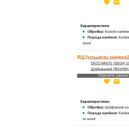
favorite
email
Яка Ваша ціна
?
Вказати мою ціну
Характеристики:
Обробка:
Колоте камін
Порода каміння:
Камін
лазні
Від 2шт - дод. знижка!
Отримати знижку
favorite
email
Яка Ваша ціна
?
Вказати мою ціну
Характеристики:
Обробка:
Шліфоване ка
Порода каміння:
Камін
та лазні