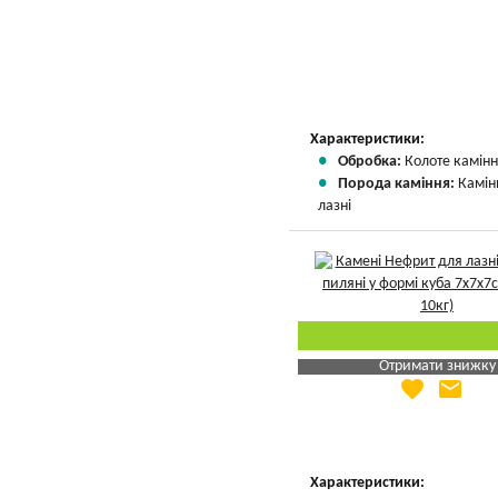
Характеристики:
Обробка:
Колоте камін
Порода каміння:
Камін
лазні
Отримати знижку
favorite
email
Яка Ваша ціна
?
Вказати мою ціну
Характеристики: