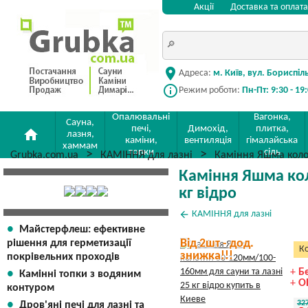
Акції
Доставка та оплата
location_on
Адреса:
м. Київ, вул. Бориспіл
info_outline
Режим роботи:
Пн-Пт: 9:30 - 19
Опалювальні
Вагонка,
Сауна,
печі,
Димохід,
плитка,
home
лазня,
каміни,
вентиляція
гімалайська
хаммам
топки
сіль
Grubka.com.ua
КАМІННЯ для лазні
Каміння Яшма колот
Каміння Яшма кол
кг відро
arrow_back
КАМІННЯ для лазні
Майстерфлеш: ефективне
Від 2шт - дод.
рішення для герметизації
Ко
знижка!!!
покрівельних проходів
+
Б
Камінні топки з водяним
+
О
контуром
32
Дров'яні печі для лазні та