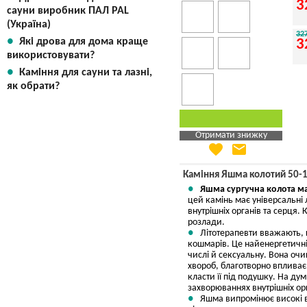
3
сауни виробник ПАЛ PAL
(Україна)
32
Які дрова для дома краще
3
використовувати?
Каміння для сауни та лазні,
як обрати?
Отримати знижку
favorite
email
Яка Ваша ціна
?
Вказати мою ціну
Каміння Яшма колотий 50-1
Яшма сургучна колота ма
цей камінь має універсальні
внутрішніх органів та серця.
розлади.
Літотерапевти вважають, 
кошмарів. Це найенергетичні
числі й сексуальну. Вона очи
хвороб, благотворно впливає
класти її під подушку. На ду
захворюваннях внутрішніх орг
Яшма випромінює високі ві