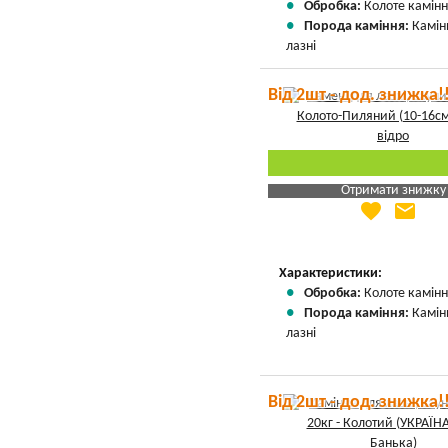
Обробка:
Колоте камін
Порода каміння:
Камін
лазні
Від 2шт - дод. знижка!
Отримати знижку
favorite
email
Яка Ваша ціна
?
Вказати мою ціну
Характеристики:
Обробка:
Колоте камін
Порода каміння:
Камін
лазні
Від 2шт - дод. знижка!