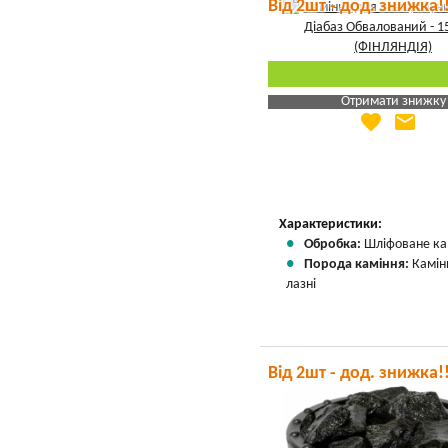
Від 2шт - дод. знижка!
Отримати знижку
favorite
email
Яка Ваша ціна
?
Вказати мою ціну
Характеристики:
Обробка:
Шліфоване ка
Порода каміння:
Камін
лазні
Від 2шт - дод. знижка!