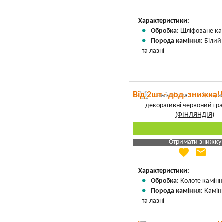
Характеристики:
Обробка:
Шліфоване ка
Порода каміння:
Білий
та лазні
Від 2шт - дод. знижка!
Отримати знижку
favorite
email
Яка Ваша ціна
?
Вказати мою ціну
Характеристики:
Обробка:
Колоте камін
Порода каміння:
Камін
та лазні