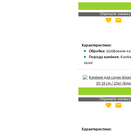
Отримати знижку
favorite
email
Яка Ваша ціна
?
Вказати мою ціну
Характеристики:
Обробка:
Шліфоване ка
Порода каміння:
Камін
лазні
Отримати знижку
favorite
email
Яка Ваша ціна
?
Вказати мою ціну
Характеристики: