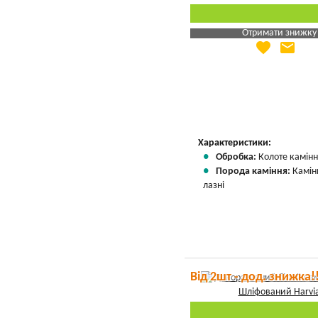
Отримати знижку
favorite
email
Яка Ваша ціна
?
Вказати мою ціну
Характеристики:
Обробка:
Колоте камін
Порода каміння:
Камін
лазні
Від 2шт - дод. знижка!