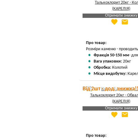
Отримати знижку
favorite
email
Яка Ваша ціна
?
Вказати мою ціну
Про товар:
Розміри каменю - проводитьс
Фракція 50-150 мм
- дл
Вага упаковки:
20кг
Обробка:
Колотий
Місце видобутку:
Карел
Від 2шт - дод. знижка!
Отримати знижку
favorite
email
Яка Ваша ціна
?
Вказати мою ціну
Про товар: