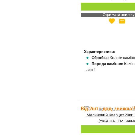
Отримати знижку
favorite
email
Яка Ваша ціна
?
Вказати мою ціну
Характеристики:
Обробка:
Колоте камін
Порода каміння:
Камін
лазні
Від 2шт - дод. знижка!