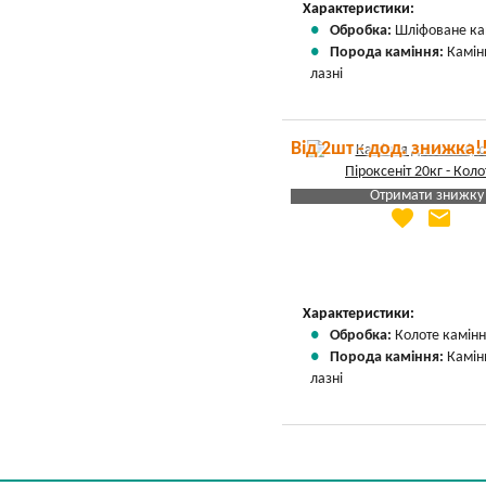
Характеристики:
Обробка:
Шліфоване ка
Порода каміння:
Камін
лазні
Від 2шт - дод. знижка!
Отримати знижку
favorite
email
Яка Ваша ціна
?
Вказати мою ціну
Характеристики:
Обробка:
Колоте камін
Порода каміння:
Камін
лазні