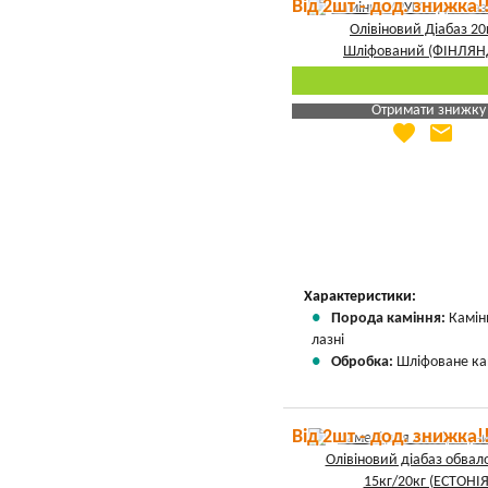
Від 2шт - дод. знижка!
Отримати знижку
favorite
email
Яка Ваша ціна
?
Вказати мою ціну
Характеристики:
Порода каміння:
Камін
лазні
Обробка:
Шліфоване ка
Від 2шт - дод. знижка!