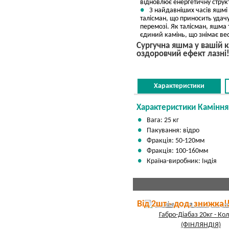
відновлює енергетичну структу
З найдавніших часів яшмі п
талісман, що приносить удачу 
перемозі. Як талісман, яшма 
єдиний камінь, що знімає ве
Сургучна яшма у вашій к
оздоровчий ефект лазні
Характеристики
Характеристики Каміння
Вага: 25 кг
Пакування: відро
Фракція: 50-120мм
Фракція: 100-160мм
Країна-виробник: Індія
Від 2шт - дод. знижка!