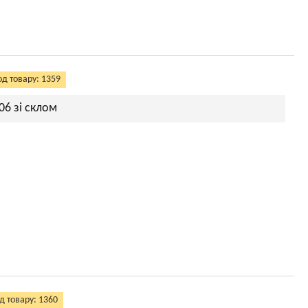
од товару: 1359
06 зі склом
д товару: 1360