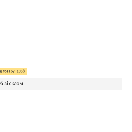
д товару: 1358
5 зі склом