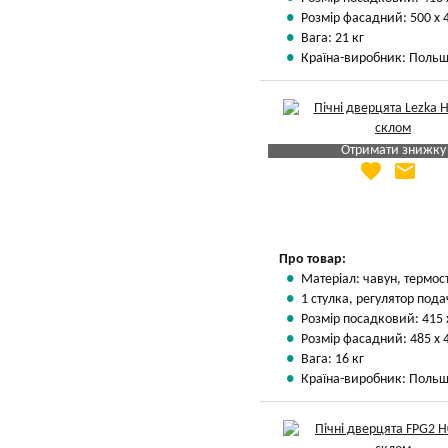
Розмір фасадний: 500 х 
Вага: 21 кг
Країна-виробник: Поль
Отримати знижку
favorite
email
Яка Ваша ціна
?
Вказати мою ціну
Про товар:
Матеріал: чавун, термос
1 стулка, регулятор пода
Розмір посадковий: 415 
Розмір фасадний: 485 х 
Вага: 16 кг
Країна-виробник: Поль