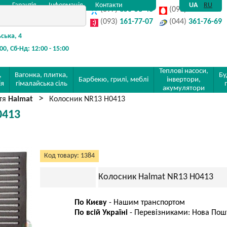
Гарантія
Інформація
Контакти
UA
RU
(097)
350-58-48
(095)
142-32-80
(093)
161-77-07
(044)
361-76-69
ьська, 4
:00, Сб-Нд: 12:00 - 15:00
Теплові насоси,
,
Вагонка, плитка,
Бу
Барбекю, грилі, меблі
інвертори,
ія
гімалайська сіль
акумулятори
ття
Halmat
Колосник NR13 H0413
0413
Код товару: 1384
Колосник Halmat NR13 H0413
По Києву
- Нашим транспортом
По всій Україні
- Перевізниками: Нова Пошта