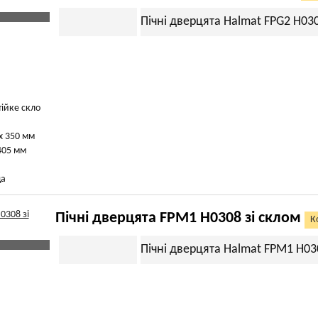
Пічні дверцята Halmat FPG2 H030
тійке скло
х 350 мм
405 мм
ща
Пічні дверцята FPM1 H0308 зі склом
К
Пічні дверцята Halmat FPМ1 H03