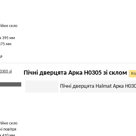
тійке скло
х 395 мм
475 мм
ща
Пічні дверцята Арка H0305 зі склом
Ко
Пічні дверцята Halmat Арка H030
тійке скло
чі повітря
х 410 мм