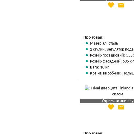
favorite
email
Яка Ваша ціна
?
Вказати мою ціну
Про товар:
Матеріал: сталь
2 стулки, регулятор пода
Розмір посадковий: 555 
Розмір фасадний: 605 х 
Вага: 10 кг
Країна-виробник: Поль
Отримати знижку
favorite
email
Яка Ваша ціна
?
Вказати мою ціну
Про товар: