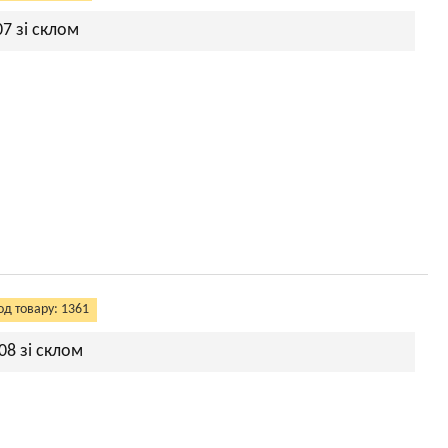
7 зі склом
од товару: 1361
08 зі склом