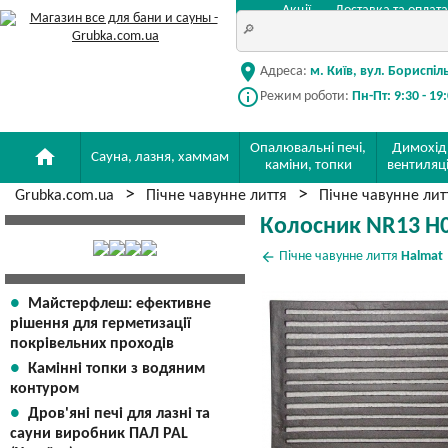
Акції
Доставка та оплата
location_on
Адреса:
м. Київ, вул. Бориспіл
info_outline
Режим роботи:
Пн-Пт: 9:30 - 19
Опалювальні печі,
Димохід
home
Сауна, лазня, хаммам
каміни, топки
вентиляц
Grubka.com.ua
Пічне чавунне лиття
Пічне чавунне ли
Колосник NR13 H
arrow_back
Пічне чавунне лиття
Halmat
Майстерфлеш: ефективне
рішення для герметизації
покрівельних проходів
Камінні топки з водяним
контуром
Дров'яні печі для лазні та
сауни виробник ПАЛ PAL