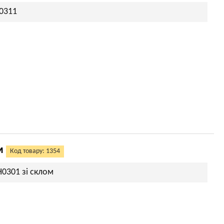
H0311
м
Код товару: 1354
H0301 зі склом