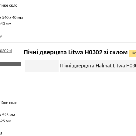
тійке скло
х 540 х 40 мм
640 мм
ща
Пічні дверцята Litwa H0302 зі склом
Ко
Пічні дверцята Halmat Litwa H03
тійке скло
х 525 мм
625 мм
ща