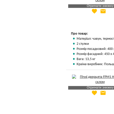
Отримати знижку
favorite
email
Яка Ваша ціна
?
Вказати мою ціну
Про товар:
Матеріал: чавун, термос
2 стулки
Розмір посадковий: 400 
Розмір фасадний: 450 х 
Вага: 13,5 кг
Країна-виробник: Поль
Отримати знижку
favorite
email
Яка Ваша ціна
?
Вказати мою ціну