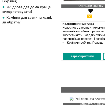
(Україна)
Отримати знижку
Які дрова для дома краще
favorite
Яка Ваша ціна
?
використовувати?
email
Каміння для сауни та лазні,
Вказати мою ціну
як обрати?
Колосник NR13 H0413
Колосник є важливим елементом
компанія-виробник при вигото
зносостійкість. Завдяки таки
поверхні має поперечні розрізи
Країна-виробник: Польща
Характеристики
Отримати знижку