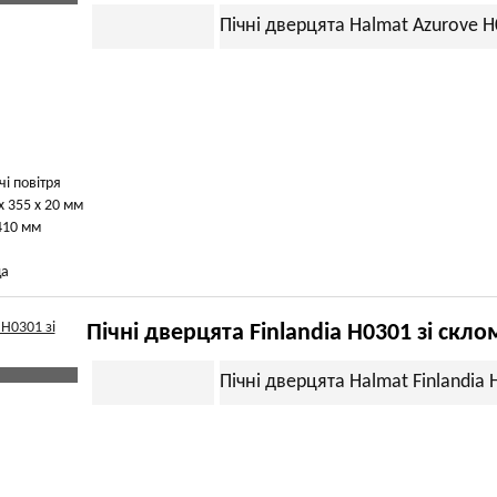
Пічні дверцята Halmat Azurove 
чі повітря
х 355 х 20 мм
410 мм
ща
Пічні дверцята Finlandia H0301 зі скло
Пічні дверцята Halmat Finlandia 