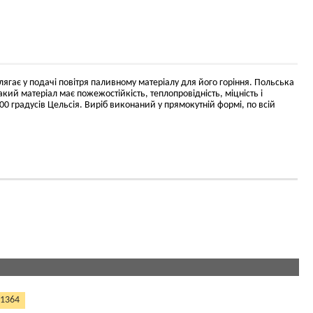
лягає у подачі повітря паливному матеріалу для його горіння. Польська
ий матеріал має пожежостійкість, теплопровідність, міцність і
 градусів Цельсія. Виріб виконаний у прямокутній формі, по всій
 1364