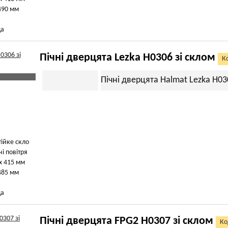
490 мм
ща
Пічні дверцята Lezka H0306 зі склом
К
Пічні дверцята Halmat Lezka H03
тійке скло
чі повітря
х 415 мм
485 мм
ща
Пічні дверцята FPG2 H0307 зі склом
Ко