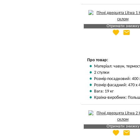
Отримати знижку
favorite
email
Яка Ваша ціна
?
Вказати мою ціну
Про товар:
Матеріал: чавун, термос
2 стулки
Розмір посадковий: 400 
Розмір фасадний: 470 х 
Вага: 19 кг
Країна-виробник: Поль
Отримати знижку
favorite
email
Яка Ваша ціна
?