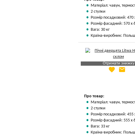
Матеріал: чавун, термос
2 стулки
Розмір посадковий: 470 
Розмір фасадний: 570 х 
Вага: 30 кг
Країна-виробник: Поль
Отримати знижку
favorite
email
Яка Ваша ціна
?
Вказати мою ціну
Про товар:
Матеріал: чавун, термос
2 стулки
Розмір посадковий: 455 
Розмір фасадний: 555 х 
Вага: 33 кг
Країна-виробник: Поль