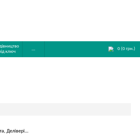
дівництво
0
(
0
грн.)
...
під ключ
, Делівері...