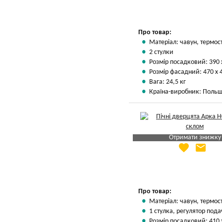
Вказати мою ціну
Про товар:
Матеріал: чавун, термос
2 стулки
Розмір посадковий: 390 
Розмір фасадний: 470 х 
Вага: 24,5 кг
Країна-виробник: Поль
Отримати знижку
favorite
email
Яка Ваша ціна
?
Вказати мою ціну
Про товар:
Матеріал: чавун, термос
1 стулка, регулятор пода
Розмір посадковий: 410 