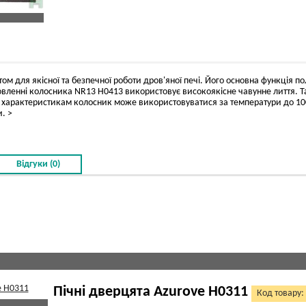
 для якісної та безпечної роботи дров'яної печі. Його основна функція по
вленні колосника NR13 H0413 використовує високоякісне чавунне лиття. Так
м характеристикам колосник може використовуватися за температури до 1000
. >
Відгуки (0)
Пічні дверцята Azurove H0311
Код товару: