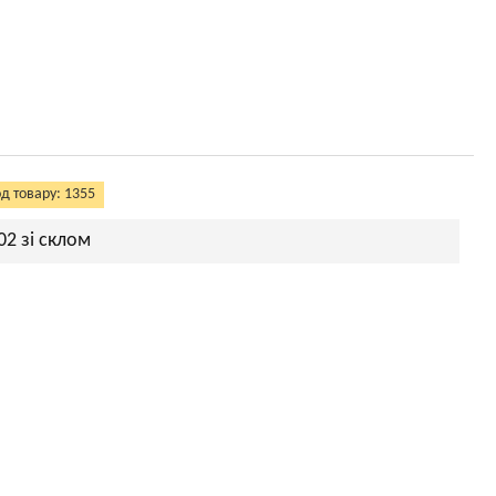
д товару: 1355
02 зі склом