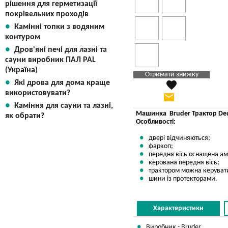
рішення для герметизації
покрівельних проходів
Камінні топки з водяним
контуром
Дров'яні печі для лазні та
сауни виробник ПАЛ PAL
(Україна)
Отримати знижку
favorite
Які дрова для дома краще
Яка Ваша ціна
?
використовувати?
email
Вказати мою ціну
Каміння для сауни та лазні,
Машинка Bruder Трактор Deut
як обрати?
Особливості:
двері відчиняються;
фаркоп;
передня вісь оснащена ам
керована передня вісь;
трактором можна керувати
шини із протекторами.
Характеристики
Виробник - Bruder