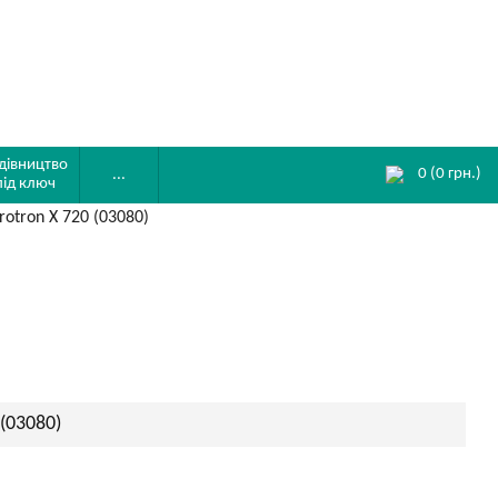
дівництво
0
(
0
грн.)
...
під ключ
otron X 720 (03080)
(03080)