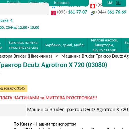
Гарантія
Інформація
Контакти
UA
RU
(097)
350-58-48
(095)
142-32-80
(093)
161-77-07
(044)
361-76-69
ьська, 4
:00, Сб-Нд: 12:00 - 15:00
Теплові насоси,
,
Вагонка, плитка,
Бу
Барбекю, грилі, меблі
інвертори,
ія
гімалайська сіль
акумулятори
актора Bruder (Німеччина)
Машинка Bruder Трактор Deutz Agr
актор Deutz Agrotron X 720 (03080)
)
д товару: 3145
ПЛАТА ЧАСТИНАМИ та МИТТЄВА РОЗСТРОЧКА!!!
Машинка Bruder Трактор Deutz Agrotron X 720 
По Києву
- Нашим транспортом