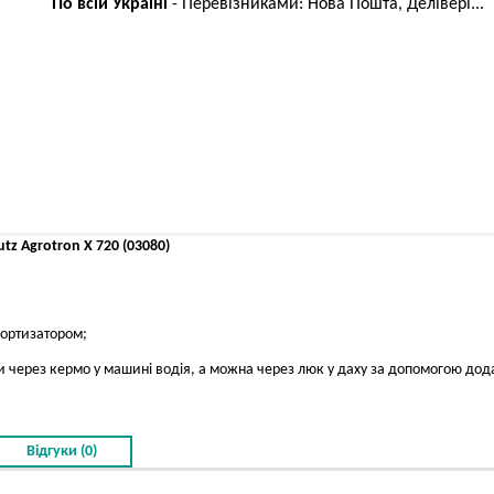
По всій Україні
- Перевізниками: Нова Пошта, Делівері...
z Agrotron X 720 (03080)
ортизатором;
 через кермо у машині водія, а можна через люк у даху за допомогою дод
Відгуки (0)