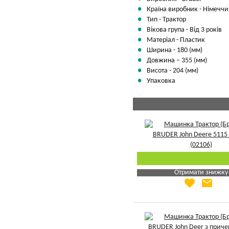
Країна виробник - Німеччи
Тип - Трактор
Вікова група - Від 3 років
Матеріал - Пластик
Ширина - 180 (мм)
Довжина – 355 (мм)
Висота - 204 (мм)
Упаковка
Отримати знижку
favorite
email
Яка Ваша ціна
?
Вказати мою ціну