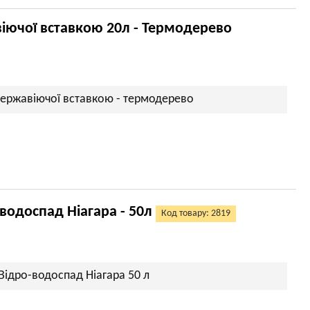
віючої вставкою 20л - Термодерево
нержавіючої вставкою - термодерево
водоспад Ніагара - 50л
Код товару: 2819
ідро-водоспад Ніагара 50 л