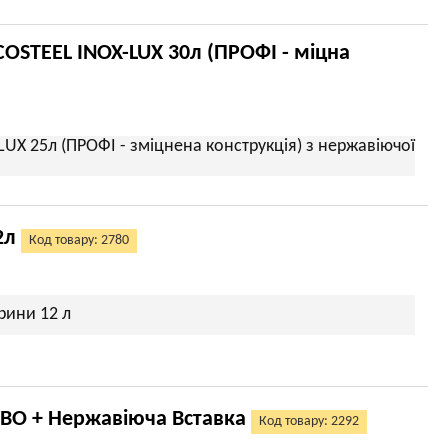
COSTEEL INOX-LUX 30л (ПРОФІ - міцна
UX 25л (ПРОФІ - зміцнена конструкція) з нержавіючої
2л
Код товару: 2780
рини 12 л
ЕВО + Нержавіюча Вставка
Код товару: 2292