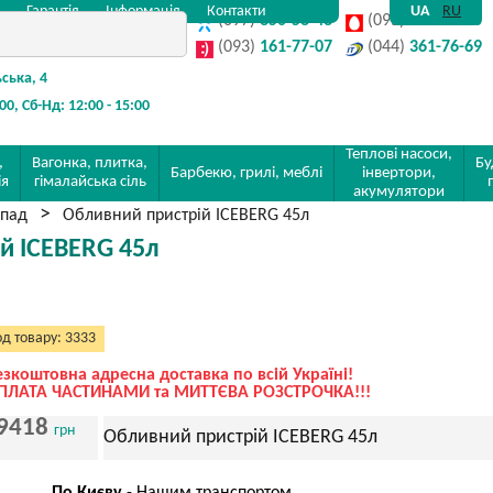
Гарантія
Інформація
Контакти
UA
RU
(097)
350-58-48
(095)
142-32-80
(093)
161-77-07
(044)
361-76-69
ьська, 4
:00, Сб-Нд: 12:00 - 15:00
Теплові насоси,
,
Вагонка, плитка,
Бу
Барбекю, грилі, меблі
інвертори,
ія
гімалайська сіль
акумулятори
спад
Обливний пристрій ICEBERG 45л
й ICEBERG 45л
д товару: 3333
езкоштовна адресна доставка по всій Україні!
ПЛАТА ЧАСТИНАМИ та МИТТЄВА РОЗСТРОЧКА!!!
9418
грн
Обливний пристрій ICEBERG 45л