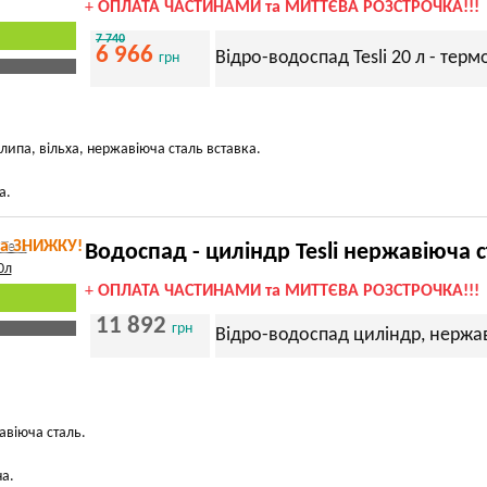
+
ОПЛАТА ЧАСТИНАМИ та МИТТЄВА РОЗСТРОЧКА!!!
7 740
6 966
Відро-водоспад Tesli 20 л - тер
грн
липа, вільха, нержавіюча сталь вставка.
а.
та ЗНИЖКУ!
Водоспад - циліндр Tesli нержавіюча 
+
ОПЛАТА ЧАСТИНАМИ та МИТТЄВА РОЗСТРОЧКА!!!
11 892
грн
Відро-водоспад циліндр, нержав
авіюча сталь.
на.