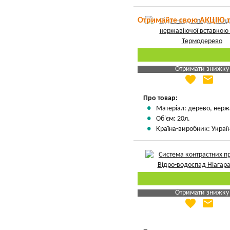
Отримайте свою АКЦІЮ 
Отримати знижку
favorite
email
Яка Ваша ціна
?
Вказати мою ціну
Про товар:
Матеріал: дерево, нерж
Об'єм: 20л.
Країна-виробник: Украї
Отримати знижку
favorite
email
Яка Ваша ціна
?
Вказати мою ціну