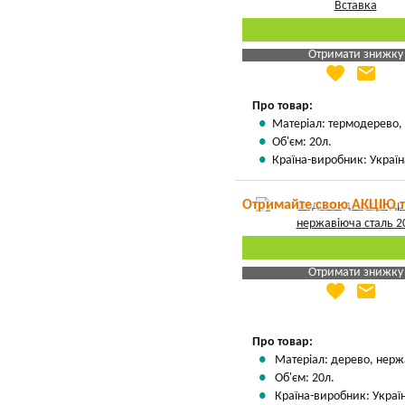
Отримати знижку
favorite
email
Яка Ваша ціна
?
Вказати мою ціну
Про товар:
Матеріал: термодерево, 
Об'єм: 20л.
Країна-виробник: Україн
Отримайте свою АКЦІЮ 
Отримати знижку
favorite
email
Яка Ваша ціна
?
Вказати мою ціну
Про товар:
Матеріал: дерево, нерж
Об'єм: 20л.
Країна-виробник: Украї