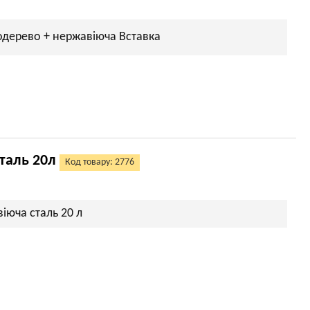
модерево + нержавіюча Вставка
сталь 20л
Код товару: 2776
іюча сталь 20 л