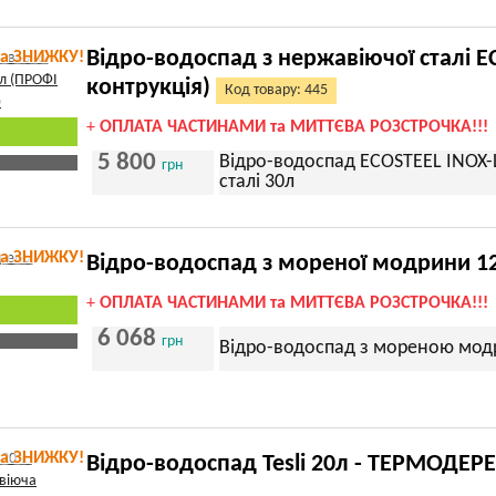
Відро-водоспад з нержавіючої сталі E
та ЗНИЖКУ!
контрукція)
Код товару: 445
+
ОПЛАТА ЧАСТИНАМИ та МИТТЄВА РОЗСТРОЧКА!!!
5 800
Відро-водоспад ECOSTEEL INOX-L
грн
сталі 30л
та ЗНИЖКУ!
Відро-водоспад з мореної модрини 1
+
ОПЛАТА ЧАСТИНАМИ та МИТТЄВА РОЗСТРОЧКА!!!
6 068
грн
Відро-водоспад з мореною мод
та ЗНИЖКУ!
Відро-водоспад Tesli 20л - ТЕРМОДЕР