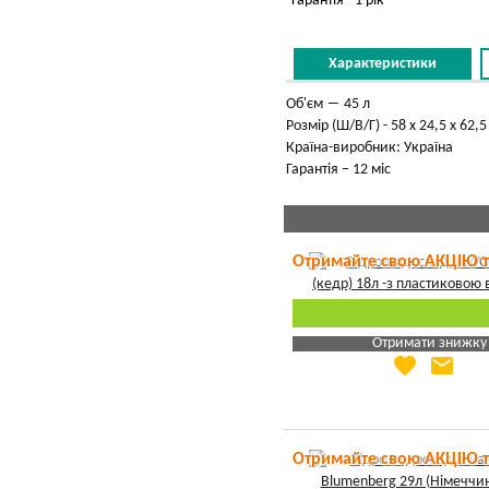
Гарантія - 1 рік
Характеристики
Об'єм ― 45 л
Розмір (Ш/В/Г) - 58 х 24,5 х 62,5
Країна-виробник: Україна
Гарантія – 12 міс
Отримайте свою АКЦІЮ 
Отримати знижку
favorite
email
Яка Ваша ціна
?
Вказати мою ціну
Отримайте свою АКЦІЮ 