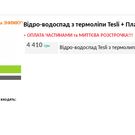
та ЗНИЖКУ!
Відро-водоспад з термоліпи Tesli + Пл
+
ОПЛАТА ЧАСТИНАМИ та МИТТЄВА РОЗСТРОЧКА!!!
4 410
грн
Відро-водоспад Tesli з термолип
 входять: