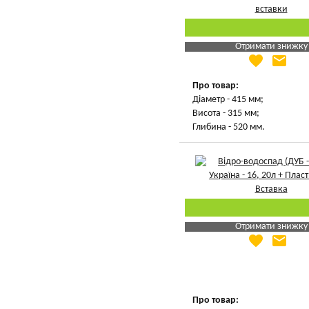
Отримати знижку
favorite
email
Яка Ваша ціна
?
Вказати мою ціну
Про товар:
Діаметр - 415 мм;
Висота - 315 мм;
Глибина - 520 мм.
Отримати знижку
favorite
email
Яка Ваша ціна
?
Вказати мою ціну
Про товар: