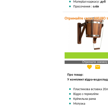
Матеріал каркасу:
дуб
Просочення :
олія
Отримайте свою АКЦІЮ 
Отримати знижку
favorite
email
Яка Ваша ціна
?
Вказати мою ціну
Про товар:
У комплект відра-водоспад
Пластикова вставка 20л
Відро з термоліпи
Кріпильна рама
Мотузка