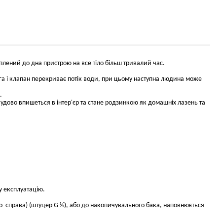
іплений до дна пристрою на все тіло більш тривалий час.
га і клапан перекриває потік води, при цьому наступна людина може
.
удово впишеться в інтер'єр та стане родзинкою як домашніх лазень та
у експлуатацію.
бо справа) (штуцер G ½), або до накопичувального бака, наповнюється