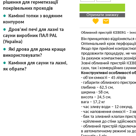
рішення для герметизації
покрівельних проходів
Отримати знижку
Камінні топки з водяним
favorite
email
Яка Ваша ціна
?
контуром
Дров'яні печі для лазні та
Вказати мою ціну
Обливний пристрій ICEBERG – інно
сауни виробник ПАЛ PAL
Він принципово відрізняється 
(Україна)
Оптимальний крок перфорації 
Якщо при прийомі контрастног
Які дрова для дома краще
продовжити процедуру, не че
використовувати?
За рахунок компактних розмір
Каміння для сауни та лазні,
Зовні обливний пристрій ICEBE
саун, так і комерційних саунни
як обрати?
Конструктивні особливості о
- об’єм ємності – 45 літрів
- габарити обливного пристрою
глибина – 62,5 см,
ширина - 58 см,
висота – 24,5 см.
вага – 17,2 кг
- час зливу води – 12 секунд.
- час наповнення ємності – 3 
- бак та зливний клапан прист
- кріплення до стіни здійснюєт
- обливний пристрій підключа
в автоматичному режимі за д