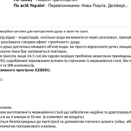
По Києву
- Нашим транспортом
По всій Україні
- Перевізниками: Нова Пошта, Делівері...
ваційна система для контрастного душу в лазні чи сауні.
від відер – водоспадів, оскільки вода виливається через розсіювач, прикр
розсіювача створює ефект «тропічного» дощу.
о душу достатньо меншого об'єму води, ви просто відпускаєте ручку ланцю
каючи поки бак наповниться повторно.
ів (висота лише 24,5 см) він чудово вирішує проблему невисоких приміщень
RG оздоблений термованим ясенем та стрічками із нержавіючої сталі. Він ч
х та SPA-комплексів.
бливного пристрою ICEBERG:
 :
хвилини.
рою виготовлені із нержавіючої сталі що забезпечує надійну та довготривал
ься на 4 анкери ⌀ 10 мм. (в комплект не входять)
ється безпосередньо до магістралі за допомогою гнучкого шланга (зліва, а
опомогою поплавкового клапана.