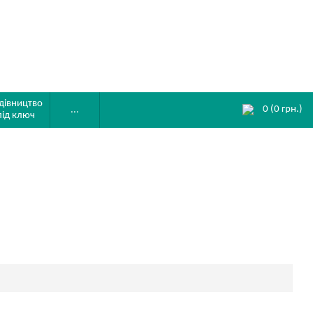
дівництво
0
(
0
грн.)
...
під ключ