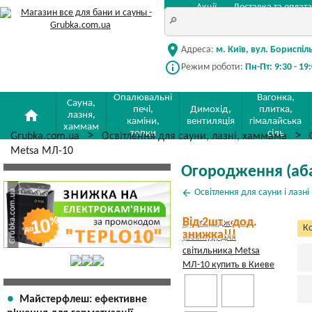
Акції
Доставка та оплата
location_on
Адреса:
м. Київ, вул. Бориспіл
info_outline
Режим роботи:
Пн-Пт: 9:30 - 19
Опалювальні
Вагонка,
Сауна,
печі,
Димохід,
плитка,
home
лазня,
каміни,
вентиляція
гімалайська
хаммам
топки
сіль
Grubka.com.ua
Освітлення для сауни, лазні, хаммама
Metsa МЛ-10
Огородження (аба
arrow_back
Освітлення для сауни і лазні
Від 2шт - дод.
Ко
знижка!!!
Майстерфлеш: ефективне