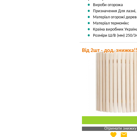
Вироби огорожа
Призначення Для лазні,
Матеріал огорожі дерев
Матеріал термомікс
Країна виробник Україн
Розміри Ш/В (мм) 250/3
Від 2шт - дод. знижка!
Отримати знижку
favorite
email
Яка Ваша ціна
?