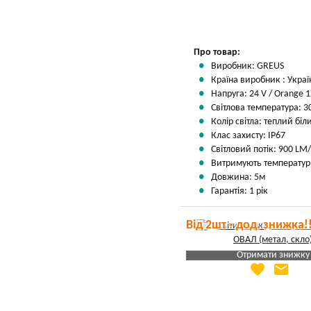
Про товар:
Виробник: GREUS
Країна виробник : Украї
Напруга: 24 V / Orange 1
Світлова температура: 30
Колір світла: теплий бі
Клас захисту: IP67
Світловий потік: 900 LM
Витримують температури
Довжина: 5м
Гарантія: 1 рік
Від 2шт - дод. знижка!
Отримати знижку
favorite
email
Яка Ваша ціна
?
Вказати мою ціну