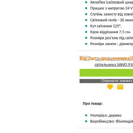
XenoFlex (світловий шнур
Працює з напругою 24 
Ступінь захисту від зовні
Світловий потік - 30 лю
Кут свічення 125°.
Крок відрізання 7,5 см.
Розміри роз'єму під сві
Розміри лампи : діаметр
Від 2шт - дод. знижка!
Отримати знижку
favorite
email
Яка Ваша ціна
?
Вказати мою ціну
Про товар:
Матеріал: дерево
Виробництво: Фінлянді