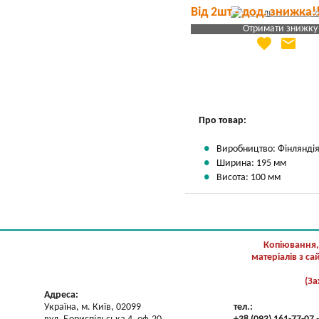
Від 2шт - дод. знижка!
Отримати знижку
favorite
email
Яка Ваша ціна
?
Вказати мою ціну
Про товар:
Виробництво: Фінлянді
Ширина: 195 мм
Висота: 100 мм
Копіювання,
матеріалів з с
(За
Адреса:
Україна, м. Київ, 02099
тел.: