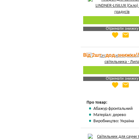
Отримати знижку
favorite
email
Яка Ваша ціна
?
Вказати мою ціну
Від 2шт - дод. знижка!
Отримати знижку
favorite
email
Яка Ваша ціна
?
Вказати мою ціну
Про товар:
Абажур фронтальний
Матеріал: дерево
Виробництво: Україна