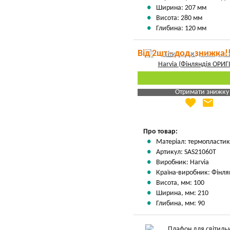
Ширина: 207 мм
Висота: 280 мм
Глибина: 120 мм
Від 2шт - дод. знижка!
Отримати знижку
favorite
email
Яка Ваша ціна
?
Вказати мою ціну
Про товар:
Матеріал: термопластик
Артикул: SAS21060T
Виробник: Harvia
Країна-виробник: Фінля
Висота, мм: 100
Ширина, мм: 210
Глибина, мм: 90