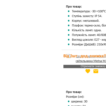
Про товар:
Температура: -30 +100°С
Ступінь захисту: IP 54.
Корпус: металевий.
Плафон: термо-скло, біл
Кількість ламп: одна.
Потужність ламп: 40/60В
Вигляд цоколя: Е27 - к
Розміри (ДхШхВ): 210х9
Від 2шт - дод. знижка!
Отримати знижку
favorite
email
Яка Ваша ціна
?
Вказати мою ціну
Про товар:
Розміри (см):
ширина: 30