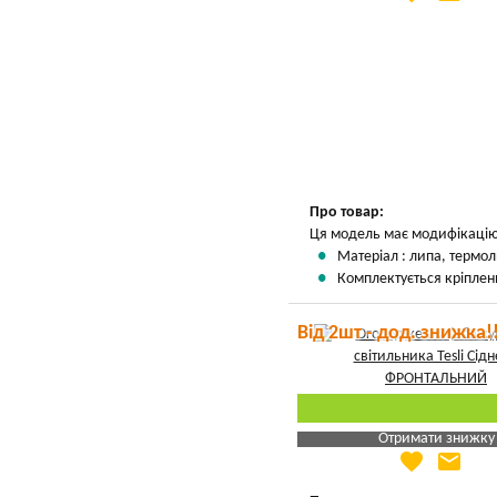
Вказати мою ціну
Про товар:
Ця модель має модифікацію
Матеріал : липа, термол
Комплектується кріплен
Від 2шт - дод. знижка!
Отримати знижку
favorite
email
Яка Ваша ціна
?
Вказати мою ціну