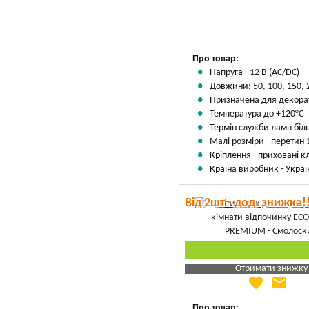
Про товар:
Напруга - 12 В (AC/DC)
Довжини: 50, 100, 150, 
Призначена для декорати
Температура до +120°С
Термін служби ламп біл
Малі розміри - перетин 
Кріплення - приховані кл
Країна виробник - Украї
Від 2шт - дод. знижка!
Отримати знижку
favorite
email
Яка Ваша ціна
?
Вказати мою ціну
Про товар: