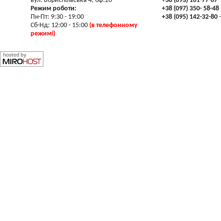
вул. Бориспільська 4, оф.20
+38 (093) 161-77-07
-
Режим роботи:
+38 (097) 350- 58-48
Пн-Пт: 9:30 - 19:00
+38 (095) 142-32-80
-
Сб-Нд: 12:00 - 15:00
(в телефонному
режимі)