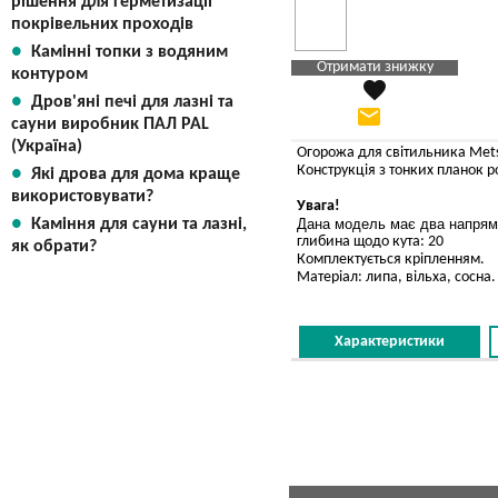
рішення для герметизації
покрівельних проходів
Камінні топки з водяним
Отримати знижку
контуром
favorite
Яка Ваша ціна
?
Дров'яні печі для лазні та
email
Вказати мою ціну
сауни виробник ПАЛ PAL
(Україна)
Огорожа для світильника Metsa
Конструкція з тонких планок р
Які дрова для дома краще
використовувати?
Увага!
Дана модель має два напрями
Каміння для сауни та лазні,
глибина щодо кута: 20
як обрати?
Комплектується кріпленням.
Матеріал: липа, вільха, сосна.
Характеристики