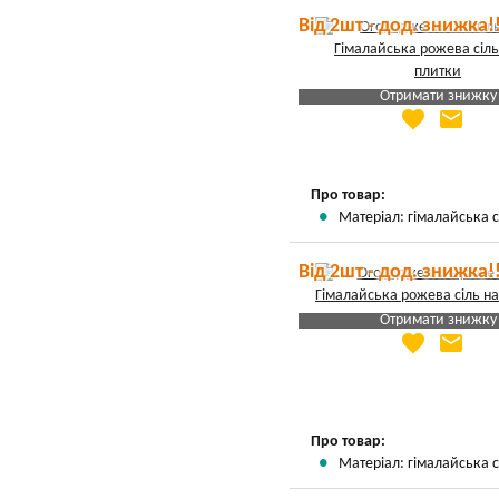
Від 2шт - дод. знижка!
Отримати знижку
favorite
email
Яка Ваша ціна
?
Вказати мою ціну
Про товар:
Матеріал: гімалайська с
Від 2шт - дод. знижка!
Отримати знижку
favorite
email
Яка Ваша ціна
?
Вказати мою ціну
Про товар:
Матеріал: гімалайська с