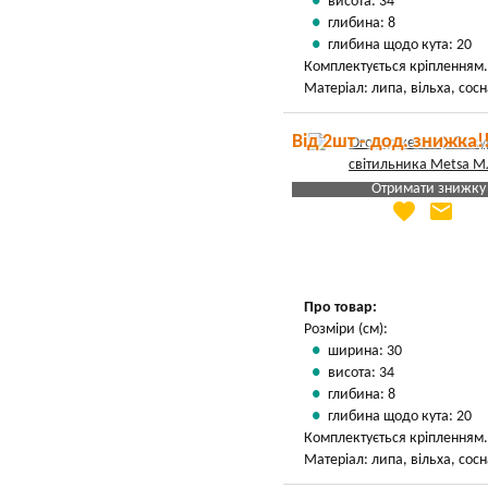
висота: 34
глибина: 8
глибина щодо кута: 20
Комплектується кріпленням.
Матеріал: липа, вільха, сосн
Від 2шт - дод. знижка!
Отримати знижку
favorite
email
Яка Ваша ціна
?
Вказати мою ціну
Про товар:
Розміри (см):
ширина: 30
висота: 34
глибина: 8
глибина щодо кута: 20
Комплектується кріпленням.
Матеріал: липа, вільха, сосн