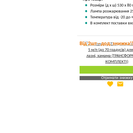
Розміри (д х ш) 530 х 80
Лампа розжарювання 25
Температура від -20 до 
В комплект поставки вхо
Від 2шт - дод. знижка!
Отримати знижку
favorite
email
Яка Ваша ціна
?
Вказати мою ціну