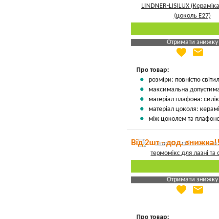
Отримати знижку
favorite
email
Яка Ваша ціна
?
Вказати мою ціну
Про товар:
розміри: повністю світи
максимальна допустима 
матеріал плафона: силік
матеріал цоколя: керамі
між цоколем та плафоно
Від 2шт - дод. знижка!
Отримати знижку
favorite
email
Яка Ваша ціна
?
Вказати мою ціну
Про товар: