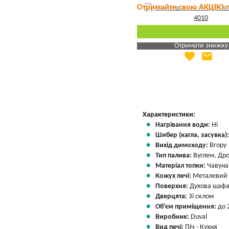
Отримайте свою АКЦІЮ 
Отримати знижку
favorite
email
Яка Ваша ціна
?
Вказати мою ціну
Характеристики:
Нагрівання води:
Ні
Шибер (кагла, засувка)
Вихід димоходу:
Вгору
Тип палива:
Вуглем, Др
Матеріал топки:
Чавуна
Кожух печі:
Металевий
Поверхня:
Духова шафа
Дверцята:
Зі склом
Об'єм приміщення:
до 
Виробник:
Duval
Вид печі:
Піч - Кухня