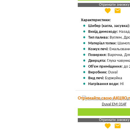
Отримати знижку
favorite
email
Яка Ваша ціна
?
Вказати мою ціну
Характеристики:
Шибер (кагла, засувка)
Вихід димоходу:
Назад
Тип палива:
Вуглем, Др
Матеріал топки:
Шамота
Кожух печі:
Емальован
Поверхня:
Варочна, Для
Дверцята:
Глуха чавунн
Об'єм приміщення:
до 
Виробник:
Duval
Вид печі:
Буржуйка
Нагрівання води:
Ні
Отримайте свою АКЦІЮ 
Отримати знижку
favorite
email
Яка Ваша ціна
?