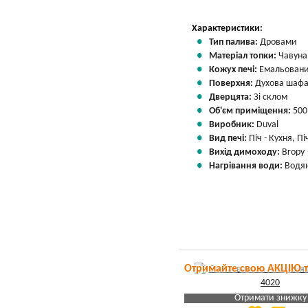
Характеристики:
Тип палива:
Дровами
Матеріал топки:
Чавуна
Кожух печі:
Емальовани
Поверхня:
Духова шафа
Дверцята:
Зі склом
Об'єм приміщення:
500
Виробник:
Duval
Вид печі:
Піч - Кухня, П
Вихід димоходу:
Вгору
Нагрівання води:
Водян
Отримайте свою АКЦІЮ 
Отримати знижку