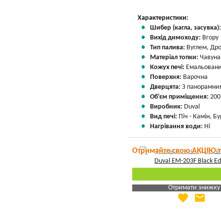
Характеристики:
Шибер (кагла, засувка)
Вихід димоходу:
Вгору
Тип палива:
Вуглем, Др
Матеріал топки:
Чавуна
Кожух печі:
Емальовани
Поверхня:
Варочна
Дверцята:
З панорамни
Об'єм приміщення:
200
Виробник:
Duval
Вид печі:
Піч - Камін, Б
Нагрівання води:
Ні
Отримайте свою АКЦІЮ 
Отримати знижку
favorite
email
Яка Ваша ціна
?
Вказати мою ціну