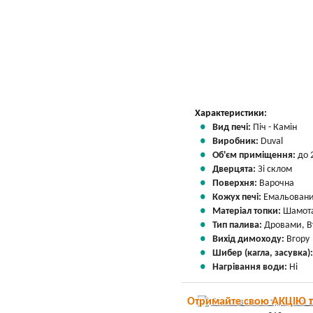
Вказати мою ціну
Характеристики:
Вид печі:
Піч - Камін
Виробник:
Duval
Об'єм приміщення:
до 
Дверцята:
Зі склом
Поверхня:
Варочна
Кожух печі:
Емальован
Матеріал топки:
Шамота
Тип палива:
Дровами, В
Вихід димоходу:
Вгору
Шибер (кагла, засувка)
Нагрівання води:
Ні
Отримайте свою АКЦІЮ 