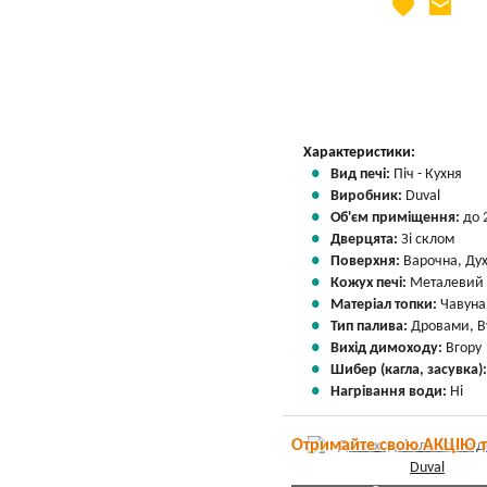
favorite
email
Яка Ваша ціна
?
Вказати мою ціну
Характеристики:
Вид печі:
Піч - Кухня
Виробник:
Duval
Об'єм приміщення:
до 
Дверцята:
Зі склом
Поверхня:
Варочна, Ду
Кожух печі:
Металевий
Матеріал топки:
Чавуна
Тип палива:
Дровами, В
Вихід димоходу:
Вгору
Шибер (кагла, засувка)
Нагрівання води:
Ні
Отримайте свою АКЦІЮ 