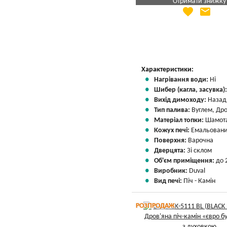
Отримати знижку
favorite
email
Яка Ваша ціна
?
Вказати мою ціну
Характеристики:
Нагрівання води:
Ні
Шибер (кагла, засувка)
Вихід димоходу:
Назад
Тип палива:
Вуглем, Др
Матеріал топки:
Шамота
Кожух печі:
Емальовани
Поверхня:
Варочна
Дверцята:
Зі склом
Об'єм приміщення:
до 
Виробник:
Duval
Вид печі:
Піч - Камін
РОЗПРОДАЖ