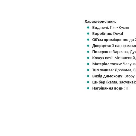
Характеристики:
Вид печі:
Піч - Кухня
Виробник:
Duval
Об'єм приміщення:
до 
Дверцята:
З панорамни
Поверхня:
Варочна, Ду
Кожух печі:
Металевий,
Матеріал топки:
Чавуна
Тип палива:
Дровами, В
Вихід димоходу:
Вгору
Шибер (кагла, засувка)
Нагрівання води:
Ні