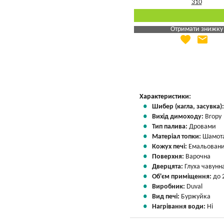
Отримати знижку
favorite
email
Яка Ваша ціна
?
Вказати мою ціну
Характеристики:
Шибер (кагла, засувка)
Вихід димоходу:
Вгору
Тип палива:
Дровами
Матеріал топки:
Шамота
Кожух печі:
Емальован
Поверхня:
Варочна
Дверцята:
Глуха чавунн
Об'єм приміщення:
до 
Виробник:
Duval
Вид печі:
Буржуйка
Нагрівання води:
Ні