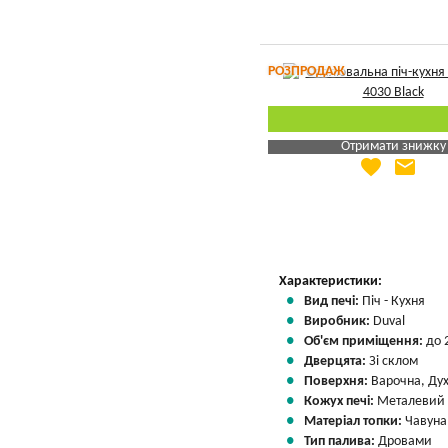
РОЗПРОДАЖ
Отримати знижку
favorite
email
Яка Ваша ціна
?
Вказати мою ціну
Характеристики:
Вид печі:
Піч - Кухня
Виробник:
Duval
Об'єм приміщення:
до 
Дверцята:
Зі склом
Поверхня:
Варочна, Ду
Кожух печі:
Металевий
Матеріал топки:
Чавуна
Тип палива:
Дровами