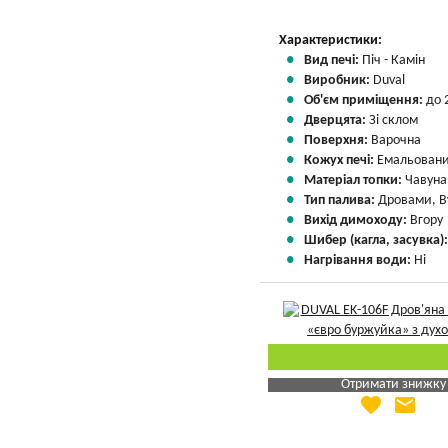
Вказати мою ціну
Характеристики:
Вид печі:
Піч - Камін
Виробник:
Duval
Об'єм приміщення:
до 
Дверцята:
Зі склом
Поверхня:
Варочна
Кожух печі:
Емальован
Матеріал топки:
Чавуна
Тип палива:
Дровами, В
Вихід димоходу:
Вгору
Шибер (кагла, засувка)
Нагрівання води:
Ні
Отримати знижку
favorite
email
Яка Ваша ціна
?
Вказати мою ціну