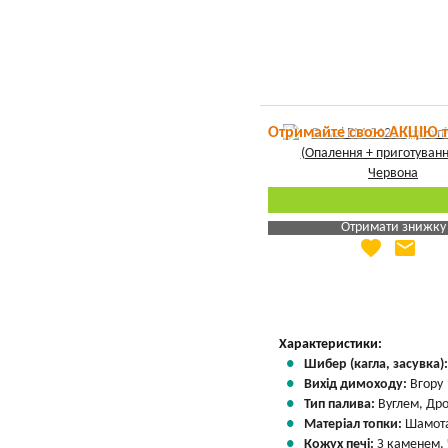
Отримайте свою АКЦІЮ 
Отримати знижку
favorite
email
Яка Ваша ціна
?
Вказати мою ціну
Характеристики:
Шибер (кагла, засувка)
Вихід димоходу:
Вгору
Тип палива:
Вуглем, Др
Матеріал топки:
Шамота
Кожух печі:
З каменем,