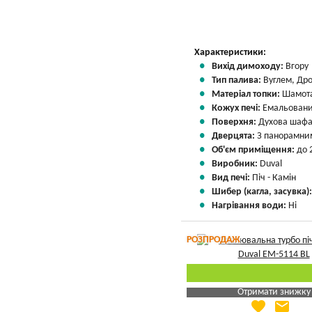
Характеристики:
Вихід димоходу:
Вгору
Тип палива:
Вуглем, Др
Матеріал топки:
Шамота
Кожух печі:
Емальовани
Поверхня:
Духова шафа
Дверцята:
З панорамни
Об'єм приміщення:
до 
Виробник:
Duval
Вид печі:
Піч - Камін
Шибер (кагла, засувка)
Нагрівання води:
Ні
РОЗПРОДАЖ
Отримати знижку
favorite
email
Яка Ваша ціна
?