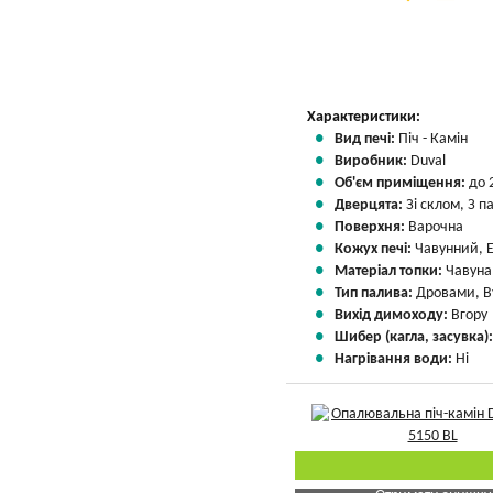
Вказати мою ціну
Характеристики:
Вид печі:
Піч - Камін
Виробник:
Duval
Об'єм приміщення:
до 
Дверцята:
Зі склом, З 
Поверхня:
Варочна
Кожух печі:
Чавунний, 
Матеріал топки:
Чавуна
Тип палива:
Дровами, В
Вихід димоходу:
Вгору
Шибер (кагла, засувка)
Нагрівання води:
Ні