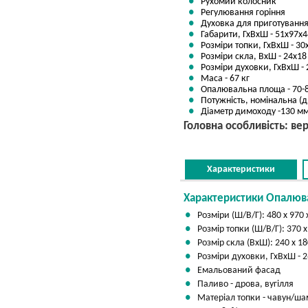
Рухомий колосник
Регулювання горіння
Духовка для приготування
Габарити, ГхВхШ - 51x97x4
Розміри топки, ГхВхШ - 30
Розміри скла, ВхШ - 24x18
Розміри духовки, ГхВхШ - 
Маса - 67 кг
Опалювальна площа - 70-
Потужність, номінальна (др
Діаметр димоходу -130 м
Головна особливість: ве
Характеристики
Характеристики Опалюва
Розміри (Ш/В/Г): 480 х 970 
Розмір топки (Ш/В/Г): 370 х
Розмір скла (ВхШ): 240 х 1
Розміри духовки, ГхВхШ - 
Емальований фасад
Паливо - дрова, вугілля
Матеріал топки - чавун/ша