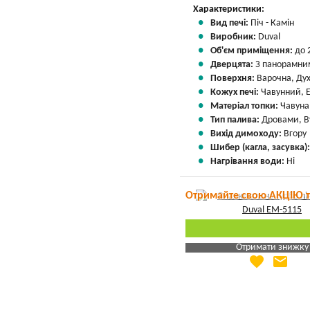
Характеристики:
Вид печі:
Піч - Камін
Виробник:
Duval
Об'єм приміщення:
до 
Дверцята:
З панорамни
Поверхня:
Варочна, Ду
Кожух печі:
Чавунний, 
Матеріал топки:
Чавуна
Тип палива:
Дровами, В
Вихід димоходу:
Вгору
Шибер (кагла, засувка)
Нагрівання води:
Ні
Отримайте свою АКЦІЮ 
Отримати знижку
favorite
email
Яка Ваша ціна
?
Вказати мою ціну