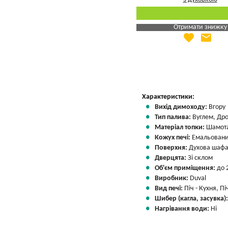
Отримати знижку
favorite
email
Яка Ваша ціна
?
Вказати мою ціну
Характеристики:
Вихід димоходу:
Вгору
Тип палива:
Вуглем, Др
Матеріал топки:
Шамота
Кожух печі:
Емальовани
Поверхня:
Духова шафа
Дверцята:
Зі склом
Об'єм приміщення:
до 
Виробник:
Duval
Вид печі:
Піч - Кухня, П
Шибер (кагла, засувка)
Нагрівання води:
Ні