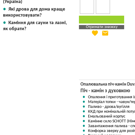
(Україна)
Які дрова для дома краще
використовувати?
Каміння для сауни та лазні,
Отримати знижку
як обрати?
favorite
email
Яка Ваша ціна
?
Вказати мою ціну
Опалювальна піч-камін Duv
Піч - камін з духовкою
Опалення і приготування ї
Матеріал топки - чавун/те
Паливо - дрова/вугілля
ККД при номінальній потуж
Емальований корпус
Камінне скло SCHOTT (Нім
Завантаження палива - сп
Конфорка зверху для розіг