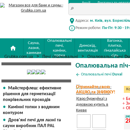
Акції
Доставка та оплата
location_on
Адреса:
м. Київ, вул. Бориспіл
info_outline
Режим роботи:
Пн-Пт: 9:30 - 19
Опалювальні
Вагонка,
Сауна,
печі,
Димохід,
плитка,
home
лазня,
каміни,
вентиляція
гімалайська
хаммам
топки
сіль
Grubka.com.ua
Печі опалювальні
Опалювальні печі
Du
Опалювальна піч-
arrow_back
Опалювальні печі
Duval
Отримайте свою
Майстерфлеш: ефективне
Ко
АКЦІЮ та ЗНИЖКУ!
рішення для герметизації
+
Б
покрівельних проходів
+
З
Камінні топки з водяним
+
О
контуром
29
Дров'яні печі для лазні та
2
сауни виробник ПАЛ PAL