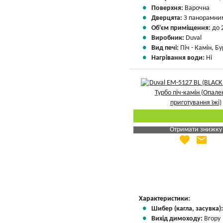
Поверхня:
Варочна
Дверцята:
З панорамни
Об'єм приміщення:
до 
Виробник:
Duval
Вид печі:
Піч - Камін, Б
Нагрівання води:
Ні
Отримати знижку
favorite
email
Яка Ваша ціна
?
Вказати мою ціну
Характеристики:
Шибер (кагла, засувка)
Вихід димоходу:
Вгору