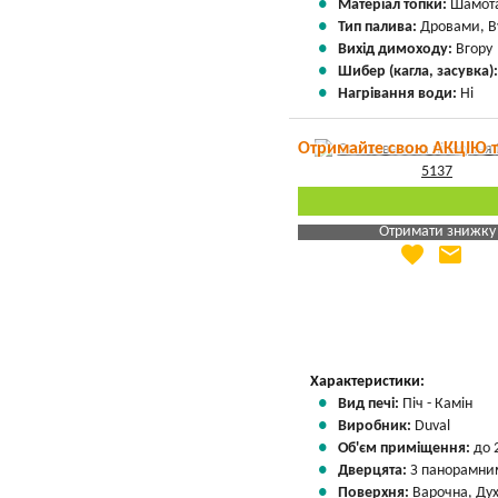
Матеріал топки:
Шамота
Тип палива:
Дровами, В
Вихід димоходу:
Вгору
Шибер (кагла, засувка)
Нагрівання води:
Ні
Отримайте свою АКЦІЮ 
Отримати знижку
favorite
email
Яка Ваша ціна
?
Вказати мою ціну
Характеристики:
Вид печі:
Піч - Камін
Виробник:
Duval
Об'єм приміщення:
до 
Дверцята:
З панорамни
Поверхня:
Варочна, Ду