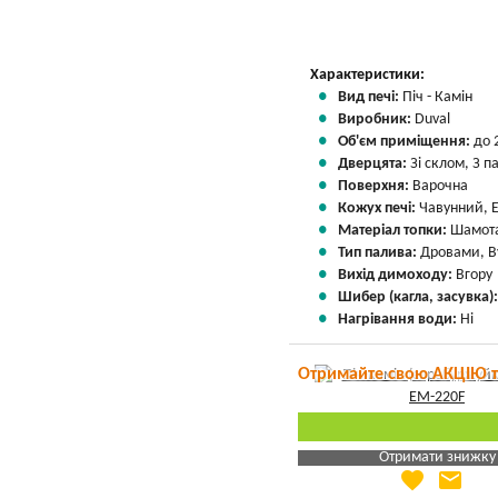
Характеристики:
Вид печі:
Піч - Камін
Виробник:
Duval
Об'єм приміщення:
до 
Дверцята:
Зі склом, З 
Поверхня:
Варочна
Кожух печі:
Чавунний, 
Матеріал топки:
Шамота
Тип палива:
Дровами, В
Вихід димоходу:
Вгору
Шибер (кагла, засувка)
Нагрівання води:
Ні
Отримайте свою АКЦІЮ 
Отримати знижку
favorite
email
Яка Ваша ціна
?