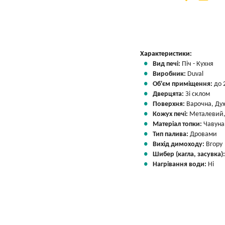
Вказати мою ціну
Характеристики:
Вид печі:
Піч - Кухня
Виробник:
Duval
Об'єм приміщення:
до 
Дверцята:
Зі склом
Поверхня:
Варочна, Ду
Кожух печі:
Металевий,
Матеріал топки:
Чавуна
Тип палива:
Дровами
Вихід димоходу:
Вгору
Шибер (кагла, засувка)
Нагрівання води:
Ні