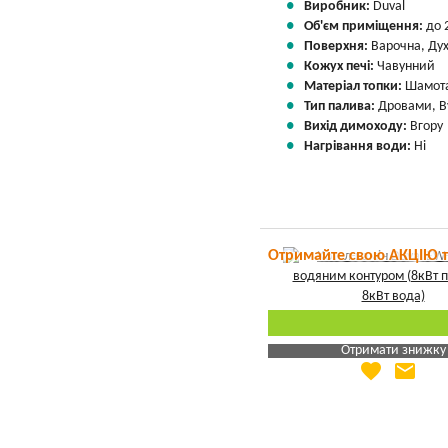
Виробник:
Duval
Об'єм приміщення:
до 
Поверхня:
Варочна, Ду
Кожух печі:
Чавунний
Матеріал топки:
Шамота
Тип палива:
Дровами, В
Вихід димоходу:
Вгору
Нагрівання води:
Ні
Отримайте свою АКЦІЮ 
Отримати знижку
favorite
email
Яка Ваша ціна
?
Вказати мою ціну