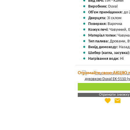
Вид печі:
Піч - Камін
Виробник:
Duval
Об'єм приміщення:
до 
Дверцята:
Зі склом
Поверхня:
Варочна
Кожух печі:
Чавунний, 
Матеріал топки:
Чавуна
Тип палива:
Дровами, В
Вихід димоходу:
Назад
Шибер (кагла, засувка)
Нагрівання води:
Ні
Отримайте свою АКЦІЮ 
Отримати знижку
favorite
email
Яка Ваша ціна
?
Вказати мою ціну