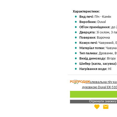
Характеристики:
Вид печі:
Піч - Камін
Виробник:
Duval
Об'єм приміщення:
до 
Дверцята:
Зі склом, З 
Поверхня:
Варочна
Кожух печі:
Чавунний, 
Матеріал топки:
Чавуна
Тип палива:
Дровами, В
Вихід димоходу:
Вгору
Шибер (кагла, засувка)
Нагрівання води:
Ні
РОЗПРОДАЖ
Отримати знижку
favorite
email
Яка Ваша ціна
?
Вказати мою ціну