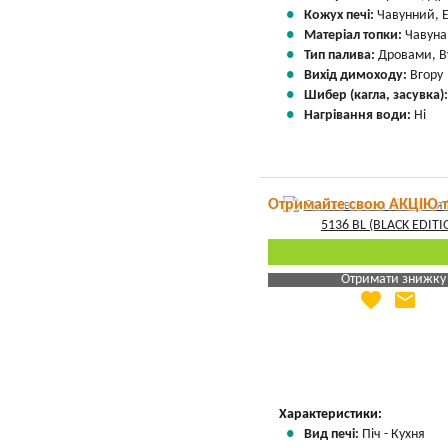
Кожух печі:
Чавунний, 
Матеріал топки:
Чавуна
Тип палива:
Дровами, В
Вихід димоходу:
Вгору
Шибер (кагла, засувка)
Нагрівання води:
Ні
Отримайте свою АКЦІЮ 
Отримати знижку
favorite
email
Яка Ваша ціна
?
Вказати мою ціну
Характеристики:
Вид печі:
Піч - Кухня