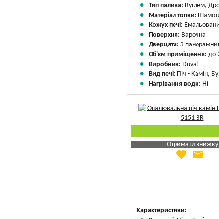
Тип палива:
Вуглем, Др
Матеріал топки:
Шамота
Кожух печі:
Емальовани
Поверхня:
Варочна
Дверцята:
З панорамни
Об'єм приміщення:
до 
Виробник:
Duval
Вид печі:
Піч - Камін, Б
Нагрівання води:
Ні
Отримати знижку
favorite
email
Яка Ваша ціна
?
Вказати мою ціну
Характеристики: