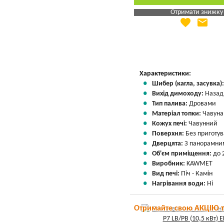
Отримати знижку
favorite
email
Яка Ваша ціна
?
Вказати мою ціну
Характеристики:
Шибер (кагла, засувка)
Вихід димоходу:
Назад
Тип палива:
Дровами
Матеріал топки:
Чавуна
Кожух печі:
Чавунний
Поверхня:
Без приготу
Дверцята:
З панорамним
Об'єм приміщення:
до 
Виробник:
KAWMET
Вид печі:
Піч - Камін
Нагрівання води:
Ні
Отримайте свою АКЦІЮ 