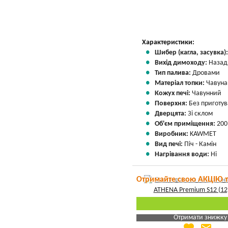
Вказати мою ціну
Характеристики:
Шибер (кагла, засувка)
Вихід димоходу:
Назад
Тип палива:
Дровами
Матеріал топки:
Чавуна
Кожух печі:
Чавунний
Поверхня:
Без приготу
Дверцята:
Зі склом
Об'єм приміщення:
200
Виробник:
KAWMET
Вид печі:
Піч - Камін
Нагрівання води:
Ні
Отримайте свою АКЦІЮ 
Отримати знижку