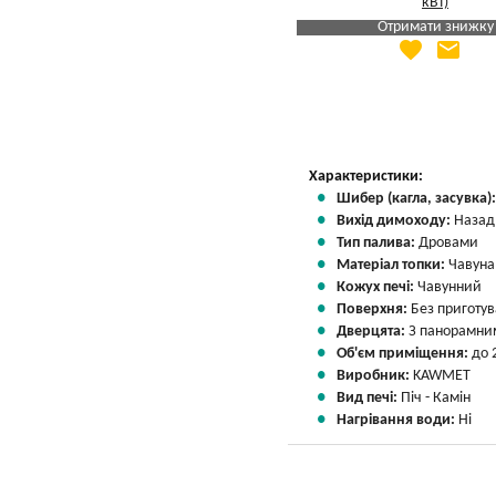
Отримати знижку
favorite
email
Яка Ваша ціна
?
Вказати мою ціну
Характеристики:
Шибер (кагла, засувка)
Вихід димоходу:
Назад
Тип палива:
Дровами
Матеріал топки:
Чавуна
Кожух печі:
Чавунний
Поверхня:
Без приготу
Дверцята:
З панорамним
Об'єм приміщення:
до 
Виробник:
KAWMET
Вид печі:
Піч - Камін
Нагрівання води:
Ні