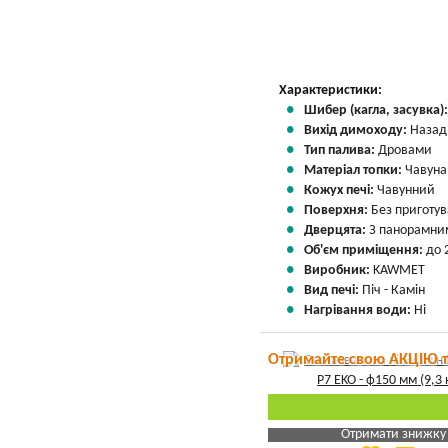
Вказати мою ціну
Характеристики:
Шибер (кагла, засувка)
Вихід димоходу:
Назад
Тип палива:
Дровами
Матеріал топки:
Чавуна
Кожух печі:
Чавунний
Поверхня:
Без приготу
Дверцята:
З панорамним
Об'єм приміщення:
до 
Виробник:
KAWMET
Вид печі:
Піч - Камін
Нагрівання води:
Ні
Отримайте свою АКЦІЮ 
Отримати знижку