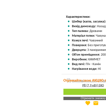
Характеристики:
Шибер (кагла, засувка)
Вихід димоходу:
Назад
Тип палива:
Дровами
Матеріал топки:
Чавуна
Кожух печі:
Чавунний
Поверхня:
Без приготу
Дверцята:
З панорамним
Об'єм приміщення:
200
Виробник:
KAWMET
Вид печі:
Піч - Камін
Нагрівання води:
Ні
Отримайте свою АКЦІЮ 
Отримати знижку
favorite
email
Яка Ваша ціна
?