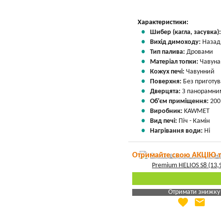
Характеристики:
Шибер (кагла, засувка)
Вихід димоходу:
Назад
Тип палива:
Дровами
Матеріал топки:
Чавуна
Кожух печі:
Чавунний
Поверхня:
Без приготу
Дверцята:
З панорамни
Об'єм приміщення:
200
Виробник:
KAWMET
Вид печі:
Піч - Камін
Нагрівання води:
Ні
Отримайте свою АКЦІЮ 
Отримати знижку
favorite
email
Яка Ваша ціна
?
Вказати мою ціну