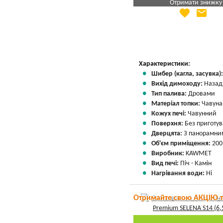
Отримати знижку
favorite
email
Яка Ваша ціна
?
Вказати мою ціну
Характеристики:
Шибер (кагла, засувка)
Вихід димоходу:
Назад
Тип палива:
Дровами
Матеріал топки:
Чавуна
Кожух печі:
Чавунний
Поверхня:
Без приготу
Дверцята:
З панорамним
Об'єм приміщення:
200
Виробник:
KAWMET
Вид печі:
Піч - Камін
Нагрівання води:
Ні
Отримайте свою АКЦІЮ 