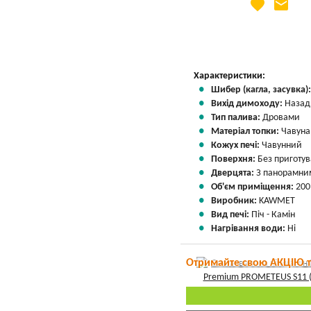
favorite
email
Яка Ваша ціна
?
Вказати мою ціну
Характеристики:
Шибер (кагла, засувка)
Вихід димоходу:
Назад
Тип палива:
Дровами
Матеріал топки:
Чавуна
Кожух печі:
Чавунний
Поверхня:
Без приготу
Дверцята:
З панорамним
Об'єм приміщення:
200
Виробник:
KAWMET
Вид печі:
Піч - Камін
Нагрівання води:
Ні
Отримайте свою АКЦІЮ 