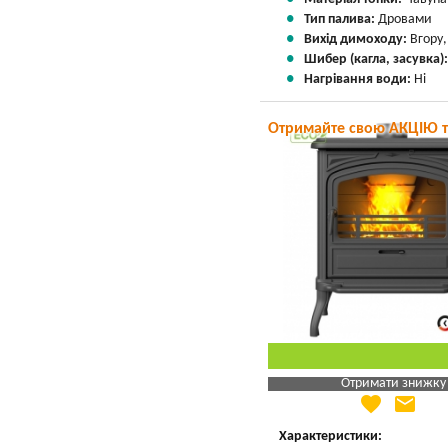
Тип палива:
Дровами
Вихід димоходу:
Вгору
Шибер (кагла, засувка)
Нагрівання води:
Ні
Отримайте свою АКЦІЮ 
Отримати знижку
favorite
email
Яка Ваша ціна
?
Вказати мою ціну
Характеристики: