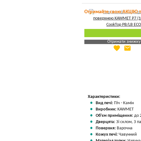
Отримайте свою АКЦІЮ 
Отримати знижку
favorite
email
Яка Ваша ціна
?
Вказати мою ціну
Характеристики:
Вид печі:
Піч - Камін
Виробник:
KAWMET
Об'єм приміщення:
до 
Дверцята:
Зі склом, З 
Поверхня:
Варочна
Кожух печі:
Чавунний
Матеріал топки:
Чавуна