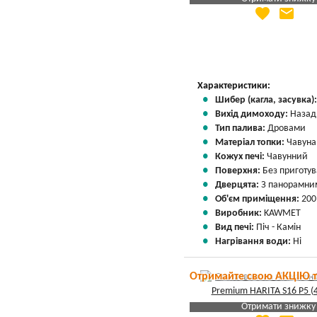
favorite
email
Яка Ваша ціна
?
Вказати мою ціну
Характеристики:
Шибер (кагла, засувка)
Вихід димоходу:
Назад
Тип палива:
Дровами
Матеріал топки:
Чавуна
Кожух печі:
Чавунний
Поверхня:
Без приготу
Дверцята:
З панорамним
Об'єм приміщення:
200
Виробник:
KAWMET
Вид печі:
Піч - Камін
Нагрівання води:
Ні
Отримайте свою АКЦІЮ 
Отримати знижку