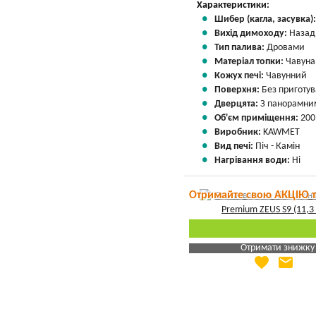
Характеристики:
Шибер (кагла, засувка)
Вихід димоходу:
Назад
Тип палива:
Дровами
Матеріал топки:
Чавуна
Кожух печі:
Чавунний
Поверхня:
Без приготу
Дверцята:
З панорамним
Об'єм приміщення:
200
Виробник:
KAWMET
Вид печі:
Піч - Камін
Нагрівання води:
Ні
Отримайте свою АКЦІЮ 
Отримати знижку
favorite
email
Яка Ваша ціна
?
Вказати мою ціну