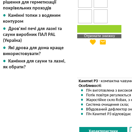
рішення для герметизації
покрівельних проходів
Камінні топки з водяним
контуром
Дров'яні печі для лазні та
сауни виробник ПАЛ PAL
Отримати знижку
(Україна)
favorite
email
Яка Ваша ціна
?
Які дрова для дома краще
Вказати мою ціну
використовувати?
Каміння для сауни та лазні,
як обрати?
Kawmet P3
- компактна чавунна
Особливості:
Піч виготовлена з високоя
Потік повітря регулюється
Жаростійке скло Robax, з
Система очищення скла;
Вбудований дефлектор зна
Піч Kawmet P3 відповідає 
Характеристики