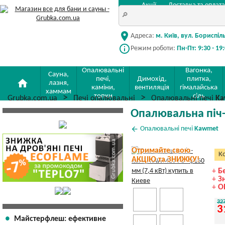
Акції
Доставка та оплата
location_on
Адреса:
м. Київ, вул. Бориспіл
info_outline
Режим роботи:
Пн-Пт: 9:30 - 19
Опалювальні
Вагонка,
Сауна,
печі,
Димохід,
плитка,
home
лазня,
каміни,
вентиляція
гімалайська
хаммам
топки
сіль
Grubka.com.ua
Печі опалювальні
Опалювальні печі
Ka
Опалювальна піч-
arrow_back
Опалювальні печі
Kawmet
Отримайте свою
Ко
АКЦІЮ та ЗНИЖКУ!
+
Б
+
З
+
О
32
3
Майстерфлеш: ефективне