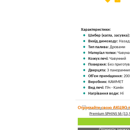
favorite
email
Яка Ваша ціна
?
Вказати мою ціну
Характеристики:
Шибер (кагла, засувка)
Вихід димоходу:
Назад
Тип палива:
Дровами
Матеріал топки:
Чавуна
Кожух печі:
Чавунний
Поверхня:
Без приготу
Дверцята:
З панорамним
Об'єм приміщення:
200
Виробник:
KAWMET
Вид печі:
Піч - Камін
Нагрівання води:
Ні
Отримайте свою АКЦІЮ 
Отримати знижку