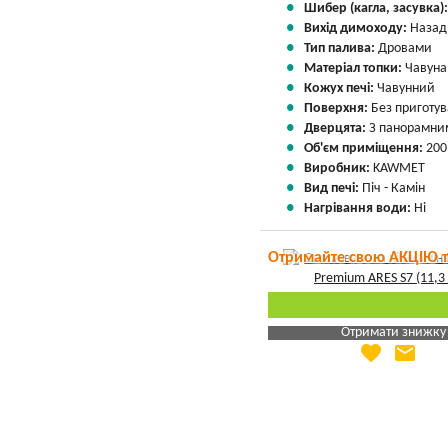
Шибер (кагла, засувка)
Вихід димоходу:
Назад
Тип палива:
Дровами
Матеріал топки:
Чавуна
Кожух печі:
Чавунний
Поверхня:
Без приготу
Дверцята:
З панорамним
Об'єм приміщення:
200
Виробник:
KAWMET
Вид печі:
Піч - Камін
Нагрівання води:
Ні
Отримайте свою АКЦІЮ 
Отримати знижку
favorite
email
Яка Ваша ціна
?
Вказати мою ціну