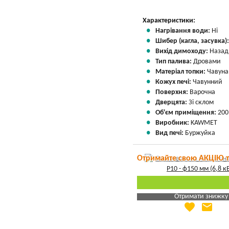
Характеристики:
Нагрівання води:
Ні
Шибер (кагла, засувка)
Вихід димоходу:
Назад
Тип палива:
Дровами
Матеріал топки:
Чавуна
Кожух печі:
Чавунний
Поверхня:
Варочна
Дверцята:
Зі склом
Об'єм приміщення:
200
Виробник:
KAWMET
Вид печі:
Буржуйка
Отримайте свою АКЦІЮ 
Отримати знижку
favorite
email
Яка Ваша ціна
?
Вказати мою ціну