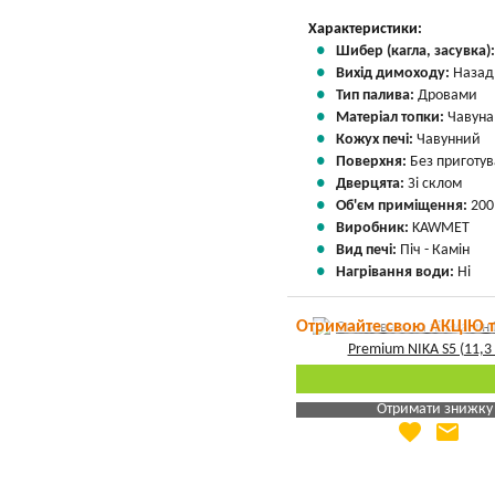
Характеристики:
Шибер (кагла, засувка)
Вихід димоходу:
Назад
Тип палива:
Дровами
Матеріал топки:
Чавуна
Кожух печі:
Чавунний
Поверхня:
Без приготу
Дверцята:
Зі склом
Об'єм приміщення:
200
Виробник:
KAWMET
Вид печі:
Піч - Камін
Нагрівання води:
Ні
Отримайте свою АКЦІЮ 
Отримати знижку
favorite
email
Яка Ваша ціна
?
Вказати мою ціну