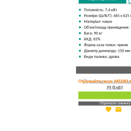
Потужність: 7,4 кВт
Розміри (Ш/В/Г): 465 х 625 
Матеріал: чавун
Об'єм/площа приміщення: 1
Вага: 90 кг
ККД: 65%
Форма скла топки: пряме
Діаметр димоходу: 150 мм
Види палива: дрова
Отримайте свою АКЦІЮ 
Отримати знижку
favorite
email
Яка Ваша ціна
?
Вказати мою ціну