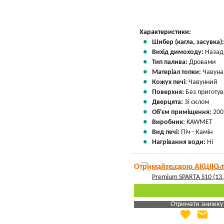
Характеристики:
Шибер (кагла, засувка)
Вихід димоходу:
Назад
Тип палива:
Дровами
Матеріал топки:
Чавуна
Кожух печі:
Чавунний
Поверхня:
Без приготу
Дверцята:
Зі склом
Об'єм приміщення:
200
Виробник:
KAWMET
Вид печі:
Піч - Камін
Нагрівання води:
Ні
Отримайте свою АКЦІЮ 
Отримати знижку
favorite
email
Яка Ваша ціна
?