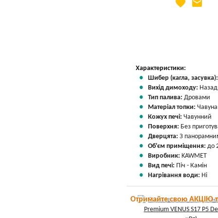
favorite
email
Яка Ваша ціна
?
Вказати мою ціну
Характеристики:
Шибер (кагла, засувка)
Вихід димоходу:
Назад
Тип палива:
Дровами
Матеріал топки:
Чавуна
Кожух печі:
Чавунний
Поверхня:
Без приготу
Дверцята:
З панорамним
Об'єм приміщення:
до 
Виробник:
KAWMET
Вид печі:
Піч - Камін
Нагрівання води:
Ні
Отримайте свою АКЦІЮ 