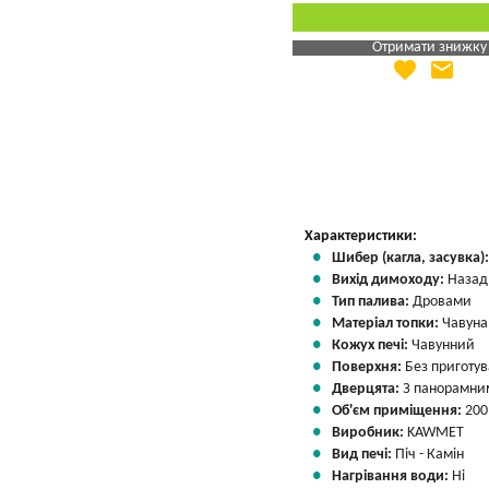
Отримати знижку
favorite
email
Яка Ваша ціна
?
Вказати мою ціну
Характеристики:
Шибер (кагла, засувка)
Вихід димоходу:
Назад
Тип палива:
Дровами
Матеріал топки:
Чавуна
Кожух печі:
Чавунний
Поверхня:
Без приготу
Дверцята:
З панорамним
Об'єм приміщення:
200
Виробник:
KAWMET
Вид печі:
Піч - Камін
Нагрівання води:
Ні