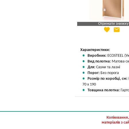
Отримати знижку
favorite
email
Яка Ваша ціна
?
Вказати мою ціну
Характеристики:
Виробник:
ECOSTEEL (Ук
Вид полотна:
Матова ск
Для:
Сауни та лазні
Порог:
Без порога
Розмір по коробці, см:
70 х 190
Товщина полотна:
Гарт
Копіювання,
матеріалів з с