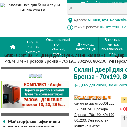
Акції
Доставка та оплата
location_on
Адреса:
м. Київ, вул. Бориспіл
info_outline
Режим роботи:
Пн-Пт: 9:30 - 19
Опалювальні
Вагонка,
Сауна,
печі,
Димохід,
плитка,
home
лазня,
каміни,
вентиляція
гімалайська
хаммам
топки
сіль
Grubka.com.ua
Двері для сауни, лазні, хаммама
Двері 
PREMIUM - Прозора Бронза - 70х190, 80х190, 80х200, Універса
Скляні двері для 
Бронза - 70х190, 
arrow_back
Двері для сауни, лазні Ecost
КРАЩА ПРОПОЗИЦІЯ!
Ко
+
О
1
Майстерфлеш: ефективне