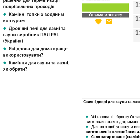
рішення для герметизації
1
покрівельних проходів
Камінні топки з водяним
Отримати знижку
1
favorite
email
контуром
Яка Ваша ціна
?
Дров'яні печі для лазні та
Вказати мою ціну
1
сауни виробник ПАЛ PAL
(Україна)
Які дрова для дома краще
використовувати?
Каміння для сауни та лазні,
як обрати?
Скляні двері для сауни та ла
Усі тоновані в бронзу Скля
виготовляються з дотримання
Для того щоб уникнути ви
виготовлені з клеєної осики
Скло загартоване (сталін