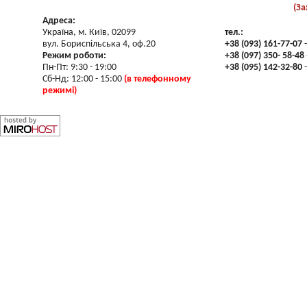
(За
Адреса:
Україна, м. Київ, 02099
тел.:
вул. Бориспільська 4, оф.20
+38 (093) 161-77-07
-
Режим роботи:
+38 (097) 350- 58-48
Пн-Пт: 9:30 - 19:00
+38 (095) 142-32-80
-
Сб-Нд: 12:00 - 15:00
(в телефонному
режимі)