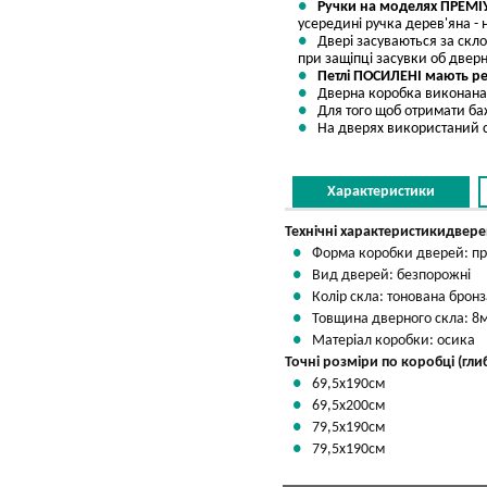
Ручки на моделях ПРЕМІ
усередині ручка дерев'яна - н
Двері засуваються за скло
при защіпці засувки об дверн
Петлі ПОСИЛЕНІ мають ре
Дверна коробка виконана 
Для того щоб отримати ба
На дверях використаний 
Характеристики
Технічні характеристики
двере
Форма коробки дверей: пр
Вид дверей: безпорожні
Колір скла: тонована бронз
Товщина дверного скла: 8
Матеріал коробки: осика
Точні розміри по коробці (гли
69,5х190см
69,5х200см
79,5х190см
79,5х190см