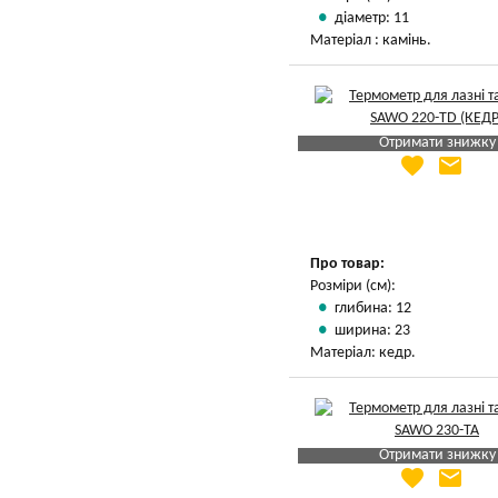
діаметр: 11
Матеріал : камінь.
Отримати знижку
favorite
email
Яка Ваша ціна
?
Вказати мою ціну
Про товар:
Розміри (см):
глибина: 12
ширина: 23
Матеріал: кедр.
Отримати знижку
favorite
email
Яка Ваша ціна
?