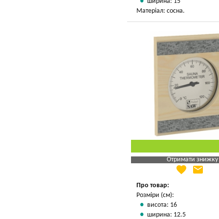
ширина: 15
Матеріал: сосна.
Отримати знижку
favorite
email
Яка Ваша ціна
?
Вказати мою ціну
Про товар:
Розміри (см):
висота: 16
ширина: 12.5