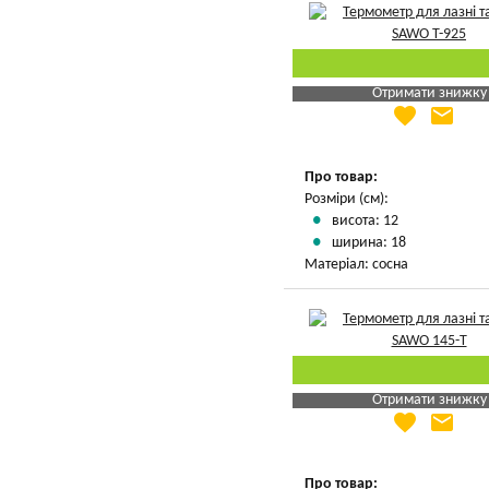
Отримати знижку
favorite
email
Яка Ваша ціна
?
Вказати мою ціну
Про товар:
Розміри (см):
висота: 12
ширина: 18
Матеріал: сосна
Отримати знижку
favorite
email
Яка Ваша ціна
?
Вказати мою ціну
Про товар: