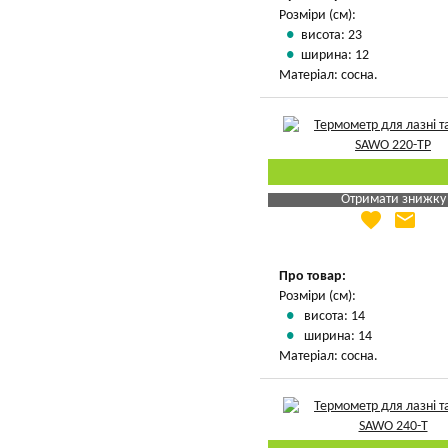
Розміри (см):
висота: 23
ширина: 12
Матеріал: сосна.
Отримати знижку
favorite
email
Яка Ваша ціна
?
Вказати мою ціну
Про товар:
Розміри (см):
висота: 14
ширина: 14
Матеріал: сосна.