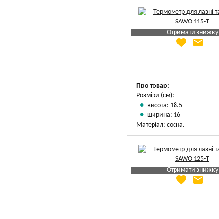
Отримати знижку
favorite
email
Яка Ваша ціна
?
Вказати мою ціну
Про товар:
Розміри (см):
висота: 18.5
ширина: 16
Матеріал: сосна.
Отримати знижку
favorite
email
Яка Ваша ціна
?
Вказати мою ціну