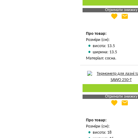
Отримати знижку
favorite
email
Яка Ваша ціна
?
Вказати мою ціну
Про товар:
Розміри (см):
висота: 13.5
ширина: 13.5
Матеріал: сосна.
Отримати знижку
favorite
email
Яка Ваша ціна
?
Вказати мою ціну
Про товар:
Розміри (см):
висота: 18