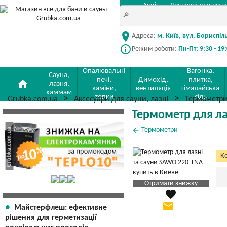
Акції
Доставка та оплата
location_on
Адреса:
м. Київ, вул. Бориспіл
info_outline
Режим роботи:
Пн-Пт: 9:30 - 19
Опалювальні
Вагонка,
Сауна,
печі,
Димохід,
плитка,
home
лазня,
каміни,
вентиляція
гімалайська
хаммам
топки
сіль
Grubka.com.ua
Аксесуари для сауни, лазні
Термометр
Термометр для ла
arrow_back
Термометри
Ко
Отримати знижку
favorite
Яка Ваша ціна
?
email
Майстерфлеш: ефективне
Вказати мою ціну
рішення для герметизації