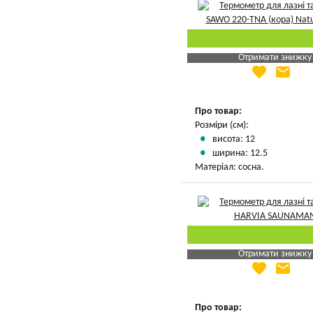
Отримати знижку
favorite
email
Яка Ваша ціна
?
Вказати мою ціну
Про товар:
Розміри (см):
висота: 12
ширина: 12.5
Матеріал: сосна.
Отримати знижку
favorite
email
Яка Ваша ціна
?
Вказати мою ціну
Про товар: