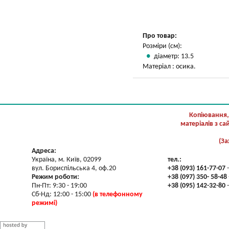
Вказати мою ціну
Про товар:
Розміри (см):
діаметр: 13.5
Матеріал : осика.
Копіювання,
матеріалів з с
(За
Адреса:
Україна, м. Київ, 02099
тел.:
вул. Бориспільська 4, оф.20
+38 (093) 161-77-07
-
Режим роботи:
+38 (097) 350- 58-48
Пн-Пт: 9:30 - 19:00
+38 (095) 142-32-80
-
Сб-Нд: 12:00 - 15:00
(в телефонному
режимі)