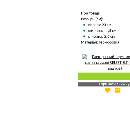
Вказати мою ціну
Про товар:
Розміри (см):
висота: 23 см
ширина: 11,5 см
глибина: 2,6 см
Матеріал: термоосика
Отримати знижку
favorite
email
Яка Ваша ціна
?
Вказати мою ціну