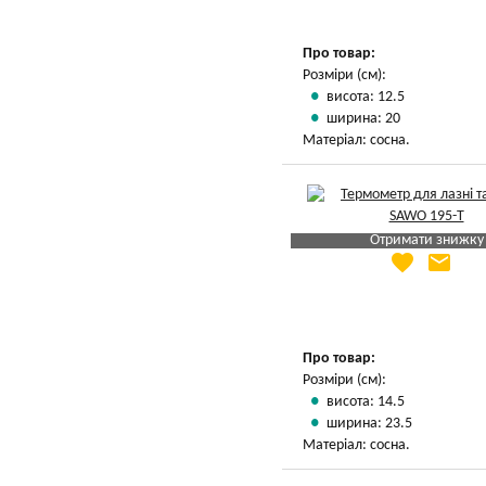
Про товар:
Розміри (см):
висота: 12.5
ширина: 20
Матеріал: сосна.
Отримати знижку
favorite
email
Яка Ваша ціна
?
Вказати мою ціну
Про товар:
Розміри (см):
висота: 14.5
ширина: 23.5
Матеріал: сосна.