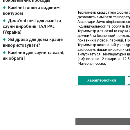
покрівельних проходів
Камінні топки з водяним
Термометр квадратної форми з
контуром
Дозволить виміряти температу
Дров'яні печі для лазні та
Аксесуари Sawo відрізняються
індивідуальності та роблять 
сауни виробник ПАЛ PAL
Термометр для лазні та сауни
(Україна)
зручний та безпечний прилад.
Які дрова для дома краще
показники у своїй парилці. П
Термометр виконаний у квадрат
використовувати?
застосовує тільки високоякісн
Каміння для сауни та лазні,
випускається. Температурна шк
як обрати?
(см): висота: 12 >ширина: 12.5
Матеріал: сосна.
Характеристики