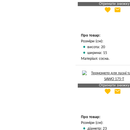
Отримати знижку
favorite
email
Яка Ваша ціна
?
Вказати мою ціну
Про товар:
Розміри (см):
висота: 20
ширина: 15
Матеріал: сосна.
Отримати знижку
favorite
email
Яка Ваша ціна
?
Вказати мою ціну
Про товар:
Розміри (см):
діаметр: 23