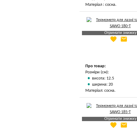
Матеріал : сосна.
Отримати знижку
favorite
email
Яка Ваша ціна
?
Вказати мою ціну
Про товар:
Розміри (см):
висота: 12.5
ширина: 20
Матеріал: сосна.
Отримати знижку
favorite
email
Яка Ваша ціна
?
Вказати мою ціну