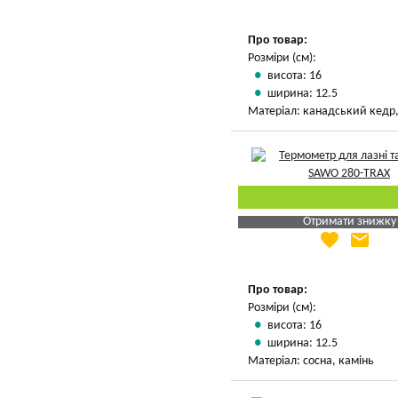
Вказати мою ціну
Про товар:
Розміри (см):
висота: 16
ширина: 12.5
Матеріал: канадський кедр,
Отримати знижку
favorite
email
Яка Ваша ціна
?
Вказати мою ціну
Про товар:
Розміри (см):
висота: 16
ширина: 12.5
Матеріал: сосна, камінь