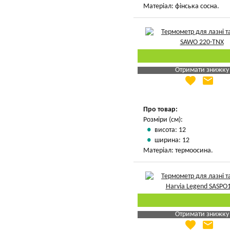
Матеріал: фінська сосна.
Отримати знижку
favorite
email
Яка Ваша ціна
?
Вказати мою ціну
Про товар:
Розміри (см):
висота: 12
ширина: 12
Матеріал: термоосина.
Отримати знижку
favorite
email
Яка Ваша ціна
?