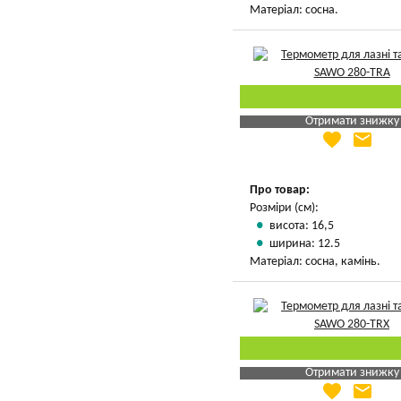
Матеріал: сосна.
Отримати знижку
favorite
email
Яка Ваша ціна
?
Вказати мою ціну
Про товар:
Розміри (см):
висота: 16,5
ширина: 12.5
Матеріал: сосна, камінь.
Отримати знижку
favorite
email
Яка Ваша ціна
?