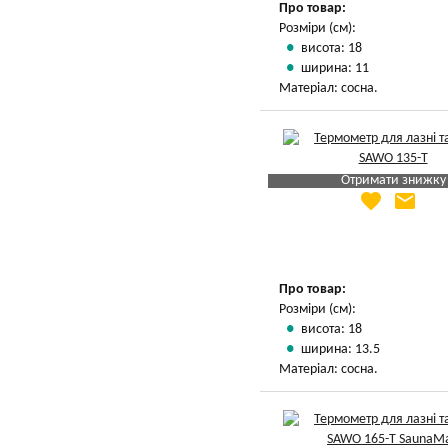
Про товар:
Розміри (см):
висота: 18
ширина: 11
Матеріал: сосна.
Отримати знижку
favorite
email
Яка Ваша ціна
?
Вказати мою ціну
Про товар:
Розміри (см):
висота: 18
ширина: 13.5
Матеріал: сосна.