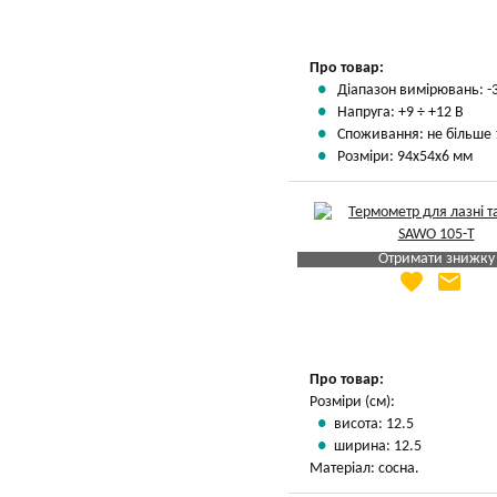
Про товар:
Діапазон вимірювань: -3
Напруга: +9 ÷ +12 В
Споживання: не більше 
Розміри: 94х54х6 мм
Отримати знижку
favorite
email
Яка Ваша ціна
?
Вказати мою ціну
Про товар:
Розміри (см):
висота: 12.5
ширина: 12.5
Матеріал: сосна.