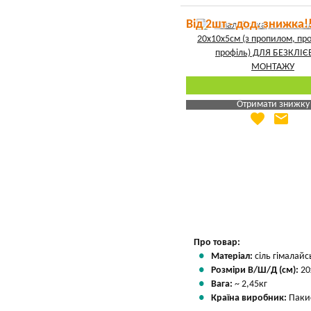
Від 2шт - дод. знижка!
Отримати знижку
favorite
email
Яка Ваша ціна
?
Вказати мою ціну
Про товар:
Матеріал:
сіль гімалайс
Розміри В/Ш/Д (см):
20
Вага:
~ 2,45кг
Країна виробник:
Паки