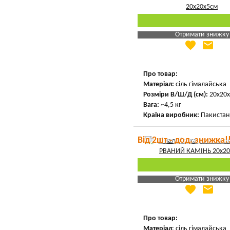
Отримати знижку
favorite
email
Яка Ваша ціна
?
Вказати мою ціну
Про товар:
Матеріал:
сіль гімалайська
Розміри В/Ш/Д (см):
20х20х
Вага:
~4,5 кг
Країна виробник:
Пакистан
Від 2шт - дод. знижка!
Отримати знижку
favorite
email
Яка Ваша ціна
?
Вказати мою ціну
Про товар:
Матеріал
: сіль гімалайська