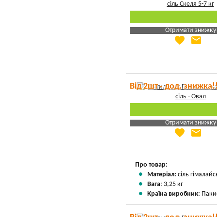
Отримати знижку
favorite
email
Яка Ваша ціна
?
Вказати мою ціну
Від 2шт - дод. знижка!
Отримати знижку
favorite
email
Яка Ваша ціна
?
Вказати мою ціну
Про товар:
Матеріал:
сіль гімалайс
Вага
: 3,25 кг
Країна виробник:
Паки