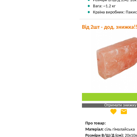
Розміри В/Ш/Д (см): 20х
Вага: ~1.2 кг
Країна виробник: Пакис
Від 2шт - дод. знижка!
Отримати знижку
favorite
email
Яка Ваша ціна
?
Вказати мою ціну
Про товар:
Матеріал:
сіль гімалайська
Розміри В/Ш/Д (см):
20х10х