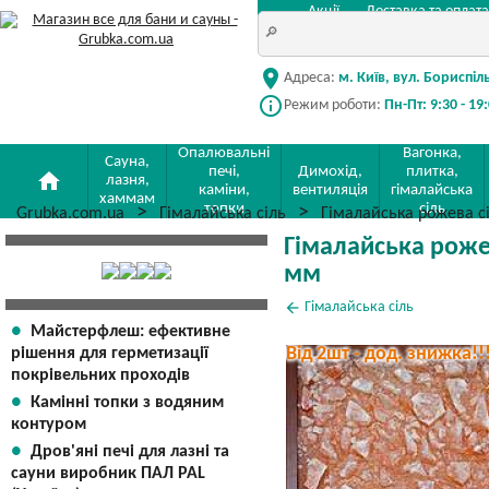
Акції
Доставка та оплата
location_on
Адреса:
м. Київ, вул. Бориспіл
info_outline
Режим роботи:
Пн-Пт: 9:30 - 19
Опалювальні
Вагонка,
Сауна,
печі,
Димохід,
плитка,
home
лазня,
каміни,
вентиляція
гімалайська
хаммам
топки
сіль
Grubka.com.ua
Гімалайська сіль
Гімалайська рожева с
Гімалайська роже
мм
arrow_back
Гімалайська сіль
Майстерфлеш: ефективне
Від 2шт - дод. знижка!!
рішення для герметизації
покрівельних проходів
Камінні топки з водяним
контуром
Дров'яні печі для лазні та
сауни виробник ПАЛ PAL