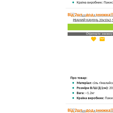
Країна виробник: Пакис
Від 2шт - дод. знижка!
Отримати знижку
favorite
email
Яка Ваша ціна
?
Вказати мою ціну
Про товар:
Матеріал:
сіль гімалай
Розміри В/Ш/Д (см):
20
Вага:
~1.2кг
Країна виробник:
Паки
Від 2шт - дод. знижка!