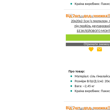
Країна виробник: Пакис
Від 2шт - дод. знижка!
Отримати знижку
favorite
email
Яка Ваша ціна
?
Вказати мою ціну
Про товар:
Матеріал: сіль гімалай
Розміри В/Ш/Д (см): 20х
Вага: ~2,45 кг
Країна виробник: Пакис
Від 2шт - дод. знижка!