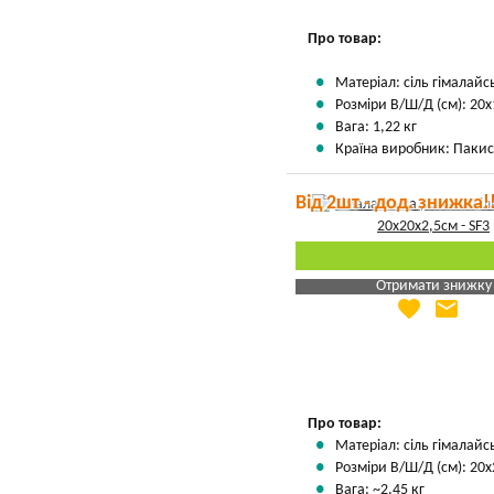
Вказати мою ціну
Про товар:
Матеріал: сіль гімалайс
Розміри В/Ш/Д (см): 20х
Вага: 1,22 кг
Країна виробник: Пакис
Від 2шт - дод. знижка!
Отримати знижку
favorite
email
Яка Ваша ціна
?
Вказати мою ціну
Про товар:
Матеріал: сіль гімалайс
Розміри В/Ш/Д (см): 20х
Вага: ~2,45 кг