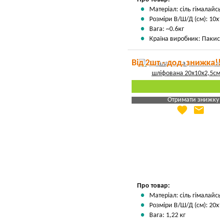
Матеріал: сіль гімалай
Розміри В/Ш/Д (см): 10х
Вага: ~0.6кг
Країна виробник: Пакис
Від 2шт - дод. знижка!
Отримати знижку
favorite
email
Яка Ваша ціна
?
Вказати мою ціну
Про товар:
Матеріал: сіль гімалай
Розміри В/Ш/Д (см): 20х
Вага: 1,22 кг