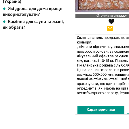
(Україна)
Які дрова для дома краще
використовувати?
Отримати знижку
favorite
Каміння для сауни та лазні,
Яка Ваша ціна
?
email
як обрати?
Вказати мою ціну
Соляна панель
представляє шм
кольору.
, кімнати відпочинку. спальн
прозорості основи, за соляно
лікувальний ефект за рахунок
мм, вага солі 10-15 кг. Панель
Гімалайська рожева сіль Сол
Ця панель виготовлена з рожев
розмірах 500х500 мм, товщина
панелі на стінах чи стелі. Що
враховувати, що один виріб ст
інгредієнтів, які мають на ор
вестибулярного апарату, імунн
Характеристики