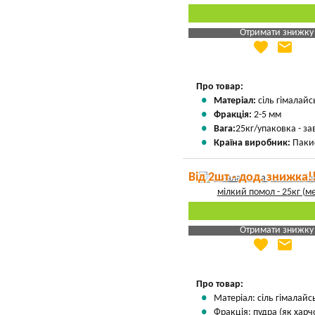
Отримати знижку
favorite
email
Яка Ваша ціна
?
Вказати мою ціну
Про товар:
Матеріал:
сіль гімалайс
Фракція:
2-5 мм
Вага:
25кг/упаковка - з
Країна виробник:
Паки
Від 2шт - дод. знижка!
Отримати знижку
favorite
email
Яка Ваша ціна
?
Вказати мою ціну
Про товар:
Матеріал: сіль гімалай
Фракція: пудра (як харч