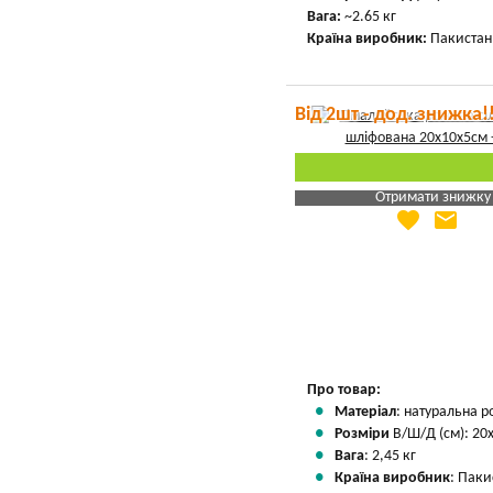
Вага:
~2.65 кг
Країна виробник:
Пакистан
Від 2шт - дод. знижка!
Отримати знижку
favorite
email
Яка Ваша ціна
?
Вказати мою ціну
Про товар:
Матеріал
: натуральна р
Розміри
В/Ш/Д (см): 20
Вага
: 2,45 кг
Країна виробник
: Паки