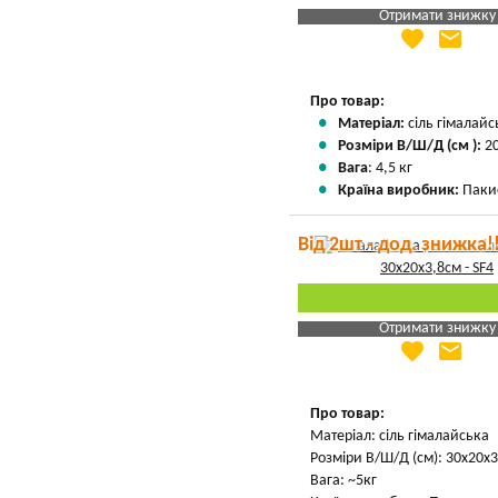
Отримати знижку
favorite
email
Яка Ваша ціна
?
Вказати мою ціну
Про товар:
Матеріал:
сіль гімалайс
Розміри В/Ш/Д (см ):
20
Вага
: 4,5 кг
Країна виробник:
Паки
Від 2шт - дод. знижка!
Отримати знижку
favorite
email
Яка Ваша ціна
?
Вказати мою ціну
Про товар:
Матеріал: сіль гімалайська
Розміри В/Ш/Д (см): 30х20х
Вага: ~5кг