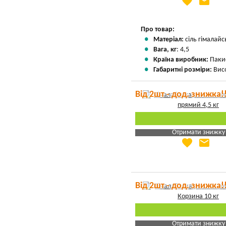
favorite
email
Яка Ваша ціна
?
Вказати мою ціну
Про товар:
Матеріал:
сіль гімалайс
Вага, кг
: 4,5
Країна виробник:
Паки
Габаритні розміри:
Висо
Від 2шт - дод. знижка!
Отримати знижку
favorite
email
Яка Ваша ціна
?
Вказати мою ціну
Від 2шт - дод. знижка!
Отримати знижку