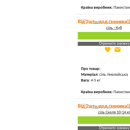
Країна виробник:
Пакистан
Від 2шт - дод. знижка!
Отримати знижку
favorite
email
Яка Ваша ціна
?
Вказати мою ціну
Про товар:
Матеріал:
сіль гімалайська
Вага
: 4-5 кг
Країна виробник:
Пакистан
Від 2шт - дод. знижка!
Отримати знижку