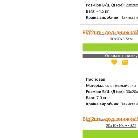
Розміри В/Ш/Д (см)
: 20х20
Вага:
~4,5 кг
Країна виробник
: Пакистан
Від 2шт - дод. знижка!
Отримати знижку
favorite
email
Яка Ваша ціна
?
Вказати мою ціну
Про товар:
Матеріал:
сіль гімалайська
Розміри В/Ш/Д (см):
30х20х
Вага:
7,3 кг
Країна виробник:
Пакистан
Від 2шт - дод. знижка!