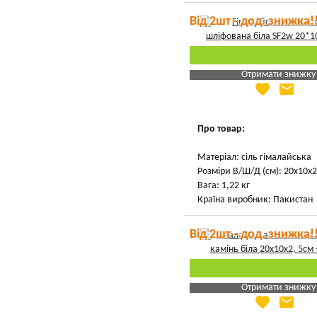
Від 2шт - дод. знижка!
Отримати знижку
favorite
email
Яка Ваша ціна
?
Вказати мою ціну
Про товар:
Матеріал: сіль гімалайська
Розміри В/Ш/Д (см): 20х10х2
Вага: 1,22 кг
Країна виробник: Пакистан
Від 2шт - дод. знижка!
Отримати знижку
favorite
email
Яка Ваша ціна
?