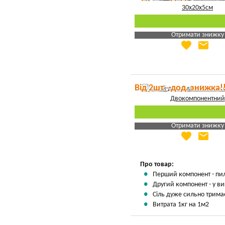
Отримати знижку
favorite
email
Яка Ваша ціна
?
Вказати мою ціну
Від 2шт - дод. знижка!
Отримати знижку
favorite
email
Яка Ваша ціна
?
Вказати мою ціну
Про товар:
Перший компонент - пил 
Другий компонент - у ви
Сіль дуже сильно тримає
Витрата 1кг на 1м2