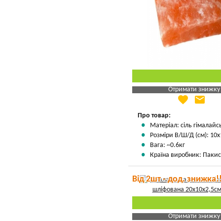
Отримати знижку
favorite
email
Яка Ваша ціна
?
Вказати мою ціну
Про товар:
Матеріал: сіль гімалай
Розміри В/Ш/Д (см): 10х
Вага: ~0.6кг
Країна виробник: Пакис
Від 2шт - дод. знижка!
Отримати знижку