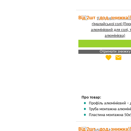
Від 2шт - дод. знижка!
Отримати знижку
favorite
email
Яка Ваша ціна
?
Вказати мою ціну
Про товар:
Профіль алюмінієвий –
Труба монтажна алюміні
Пластина монтажна 50x5
Від 2шт - дод. знижка!