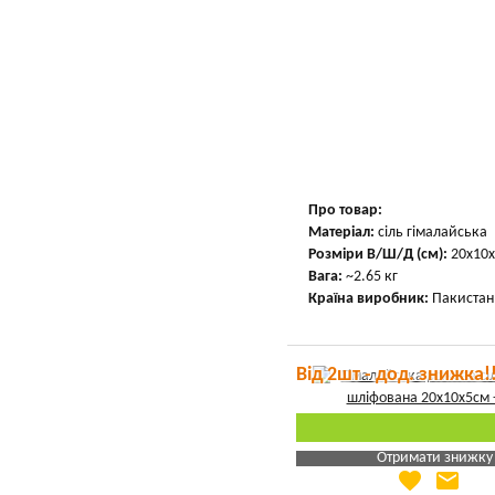
Вказати мою ціну
Про товар:
Матеріал:
сіль гімалайська
Розміри В/Ш/Д (см):
20х10х
Вага:
~2.65 кг
Країна виробник:
Пакистан
Від 2шт - дод. знижка!
Отримати знижку
favorite
email
Яка Ваша ціна
?