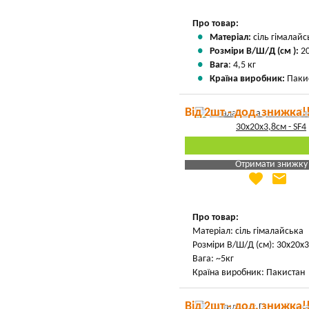
Вказати мою ціну
Про товар:
Матеріал:
сіль гімалайс
Розміри В/Ш/Д (см ):
20
Вага
: 4,5 кг
Країна виробник:
Паки
Від 2шт - дод. знижка!
Отримати знижку
favorite
email
Яка Ваша ціна
?
Вказати мою ціну
Про товар:
Матеріал: сіль гімалайська
Розміри В/Ш/Д (см): 30х20х
Вага: ~5кг
Країна виробник: Пакистан
Від 2шт - дод. знижка!