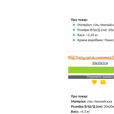
Вказати мою ціну
Про товар:
Матеріал: сіль гімалай
Розміри В/Ш/Д (см): 20х
Вага: ~2,45 кг
Країна виробник: Пакис
Від 2шт - дод. знижка!
Отримати знижку
favorite
email
Яка Ваша ціна
?
Вказати мою ціну
Про товар:
Матеріал:
сіль гімалайська
Розміри В/Ш/Д (см):
20х20х
Вага:
~4,5 кг