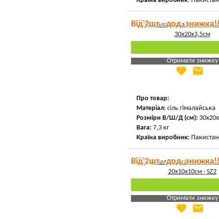
Країна виробник
: Пакистан
Від 2шт - дод. знижка!
Отримати знижку
favorite
email
Яка Ваша ціна
?
Вказати мою ціну
Про товар:
Матеріал:
сіль гімалайська
Розміри В/Ш/Д (см):
30х20х
Вага:
7,3 кг
Країна виробник:
Пакистан
Від 2шт - дод. знижка!
Отримати знижку
favorite
email
Яка Ваша ціна
?