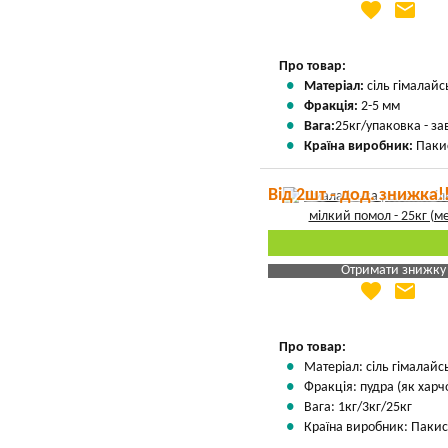
favorite
email
Яка Ваша ціна
?
Вказати мою ціну
Про товар:
Матеріал:
сіль гімалайс
Фракція:
2-5 мм
Вага:
25кг/упаковка - з
Країна виробник:
Паки
Від 2шт - дод. знижка!
Отримати знижку
favorite
email
Яка Ваша ціна
?
Вказати мою ціну
Про товар:
Матеріал: сіль гімалай
Фракція: пудра (як харч
Вага: 1кг/3кг/25кг
Країна виробник: Пакис