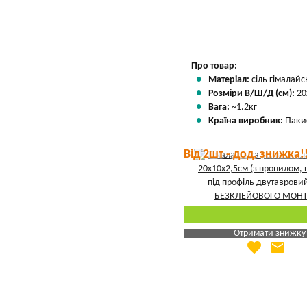
Про товар:
Матеріал:
сіль гімалай
Розміри В/Ш/Д (см):
20
Вага:
~1.2кг
Країна виробник:
Паки
Від 2шт - дод. знижка!
Отримати знижку
favorite
email
Яка Ваша ціна
?
Вказати мою ціну