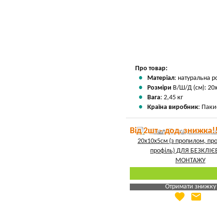
Вказати мою ціну
Про товар:
Матеріал
: натуральна р
Розміри
В/Ш/Д (см): 20
Вага
: 2,45 кг
Країна виробник
: Паки
Від 2шт - дод. знижка!
Отримати знижку
favorite
email
Яка Ваша ціна
?
Вказати мою ціну