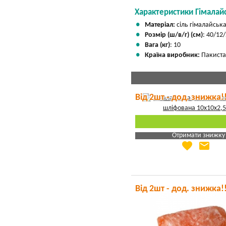
Характеристики Гімалайс
Матеріал:
сіль гімалайськ
Розмір (ш/в/г) (см)
: 40/12
Вага (кг)
: 10
Країна виробник:
Пакиста
Від 2шт - дод. знижка!
Отримати знижку
favorite
email
Яка Ваша ціна
?
Вказати мою ціну
Від 2шт - дод. знижка!