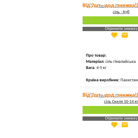
Від 2шт - дод. знижка!
Отримати знижку
favorite
email
Яка Ваша ціна
?
Вказати мою ціну
Про товар:
Матеріал:
сіль гімалайська
Вага
: 4-5 кг
Країна виробник:
Пакистан
Від 2шт - дод. знижка!
Отримати знижку
favorite
email
Яка Ваша ціна
?
Вказати мою ціну