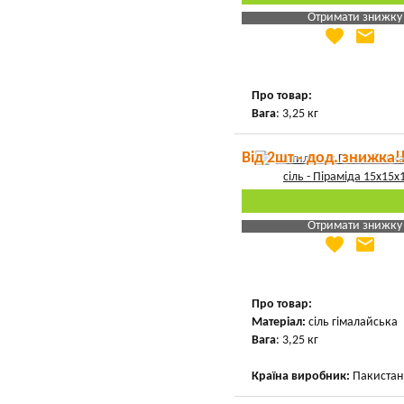
Отримати знижку
favorite
email
Яка Ваша ціна
?
Вказати мою ціну
Про товар:
Вага
: 3,25 кг
Від 2шт - дод. знижка!
Отримати знижку
favorite
email
Яка Ваша ціна
?
Вказати мою ціну
Про товар:
Матеріал:
сіль гімалайська
Вага
: 3,25 кг
Країна виробник:
Пакистан