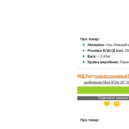
Про товар:
Матеріал:
сіль гімалайс
Розміри В/Ш/Д (см):
20
Вага:
~ 2,45кг
Країна виробник:
Паки
Від 2шт - дод. знижка!
Отримати знижку
favorite
email
Яка Ваша ціна
?
Вказати мою ціну
Про товар: