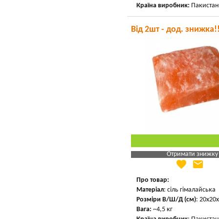
Країна виробник:
Пакистан
Від 2шт - дод. знижка!
Отримати знижку
favorite
email
Яка Ваша ціна
?
Вказати мою ціну
Про товар:
Матеріал
: сіль гімалайська
Розміри В/Ш/Д (см)
: 20х20
Вага:
~4,5 кг