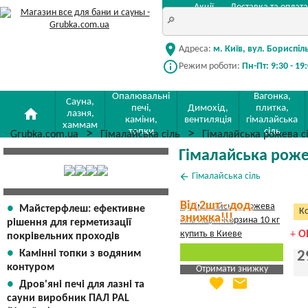
Акції
Доставка та оплата
location_on
Адреса:
м. Київ, вул. Бориспіл
info_outline
Режим роботи:
Пн-Пт: 9:30 - 19
Опалювальні
Вагонка,
Сауна,
печі,
Димохід,
плитка,
home
лазня,
каміни,
вентиляція
гімалайська
хаммам
топки
сіль
Grubka.com.ua
Гімалайська сіль
Гімалайська рожева с
Гімалайська роже
arrow_back
Гімалайська сіль
Від 2шт - дод.
Майстерфлеш: ефективне
Ко
знижка!!!
рішення для герметизації
+
О
покрівельних проходів
Камінні топки з водяним
2
контуром
Отримати знижку
favorite
email
Дров'яні печі для лазні та
Яка Ваша ціна
?
сауни виробник ПАЛ PAL
Вказати мою ціну