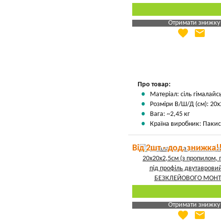
Отримати знижку
favorite
email
Яка Ваша ціна
?
Вказати мою ціну
Про товар:
Матеріал: сіль гімалайс
Розміри В/Ш/Д (см): 20х
Вага: ~2,45 кг
Країна виробник: Пакис
Від 2шт - дод. знижка!
Отримати знижку
favorite
email
Яка Ваша ціна
?