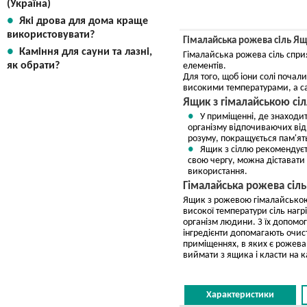
(Україна)
Які дрова для дома краще
використовувати?
Гімалайська рожева сіль Ящ
Каміння для сауни та лазні,
Гімалайська рожева сіль спри
як обрати?
елементів.
Для того, щоб іони солі почал
високими температурами, а сам
Ящик з гімалайською сіл
У приміщенні, де знаходит
організму відпочиваючих від
розуму, покращується пам'ять
Ящик з сіллю рекомендуєть
свою чергу, можна діставати 
використання.
Гімалайська рожева сіль
Ящик з рожевою гімалайською 
високої температури сіль нагр
організм людини. З їх допомо
інгредієнти допомагають очисти
приміщеннях, в яких є рожева 
виймати з ящика і класти на 
Характеристики