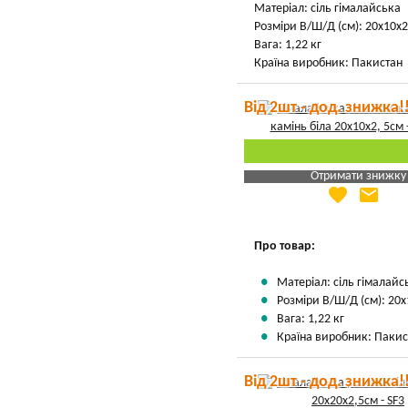
Матеріал: сіль гімалайська
Розміри В/Ш/Д (см): 20х10х2
Вага: 1,22 кг
Країна виробник: Пакистан
Від 2шт - дод. знижка!
Отримати знижку
favorite
email
Яка Ваша ціна
?
Вказати мою ціну
Про товар:
Матеріал: сіль гімалайс
Розміри В/Ш/Д (см): 20х
Вага: 1,22 кг
Країна виробник: Пакис
Від 2шт - дод. знижка!