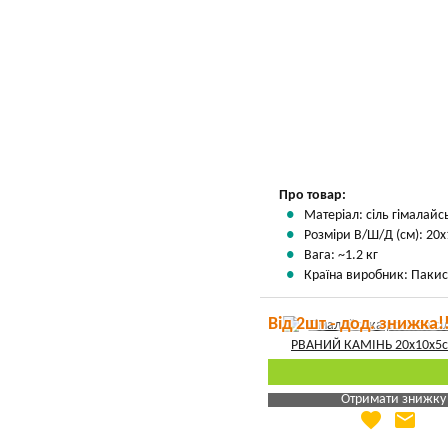
Про товар:
Матеріал: сіль гімалай
Розміри В/Ш/Д (см): 20х
Вага: ~1.2 кг
Країна виробник: Пакис
Від 2шт - дод. знижка!
Отримати знижку
favorite
email
Яка Ваша ціна
?