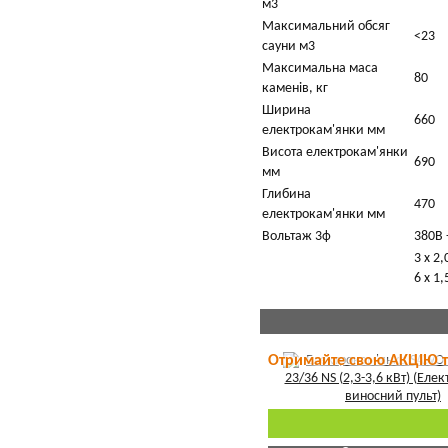
м3
Максимальний обсяг
<23
сауни м3
Максимальна маса
80
каменів, кг
Ширина
660
електрокам'янки мм
Висота електрокам'янки
690
мм
Глибина
470
електрокам'янки мм
Вольтаж 3ф
380В 
3 x 2
6 x 1
Отримайте свою АКЦІЮ 