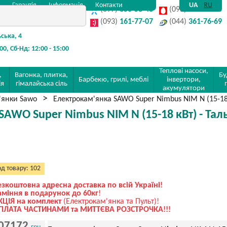
Гарантія
Інформація
Контакти
UA
RU
(097)
350-58-48
(095)
142-32-80
(093)
161-77-07
(044)
361-76-69
ьська, 4
:00, Сб-Нд: 12:00 - 15:00
Теплові насоси,
,
Вагонка, плитка,
Бу
Барбекю, грилі, меблі
інвертори,
ія
гімалайська сіль
акумулятори
'янки Sawo
Електрокам'янка SAWO Super Nimbus NIM N (15-18 к
AWO Super Nimbus NIM N (15-18 кВт) - Таль
д товару: 102
езкоштовна адресна доставка по всій Україні!
аміння в подарунок до 60кг
!
КЦІЯ на комплект
(Електрокам'янка та Пульт)!
ПЛАТА ЧАСТИНАМИ та МИТТЄВА РОЗСТРОЧКА!!!
07172