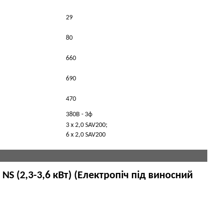
29
80
660
690
470
380В - 3ф
3 x 2,0 SAV200;
6 x 2,0 SAV200
S (2,3-3,6 кВт) (Електропіч під виносний