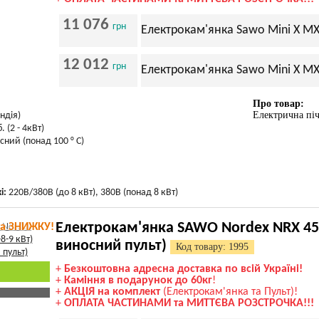
11 076
грн
Електрокам'янка Sawo Mini X MX 
12 012
грн
Електрокам'янка Sawo Mini X MX 
Про товар:
Електрична пі
ндія)
. (2 - 4кВт)
сний (понад 100 ° С)
і:
220В/380В (до 8 кВт), 380В (понад 8 кВт)
Електрокам'янка SAWO Nordex NRX 45/6
та ЗНИЖКУ!
виносний пульт)
Код товару: 1995
+
Безкоштовна адресна доставка по всій Україні!
+
Каміння в подарунок до 60кг
!
+
АКЦІЯ на комплект
(Електрокам'янка та Пульт)!
+
ОПЛАТА ЧАСТИНАМИ та МИТТЄВА РОЗСТРОЧКА!!!