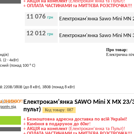
+
АКЦІЯ на комплект
(Електрокам'янка та Пульт)!
+
ОПЛАТА ЧАСТИНАМИ та МИТТЄВА РОЗСТРОЧКА!!!
11 076
грн
Електрокам'янка Sawo Mini MN 23
12 012
грн
Електрокам'янка Sawo Mini MN 36
Про товар:
Електрична пі
ндія)
. (2 - 4кВт)
сний (понад 100 ° С)
і:
220В/380В (до 8 кВт), 380В (понад 8 кВт)
Електрокам'янка SAWO Mini X MX 23/36
та ЗНИЖКУ!
пульт)
Код товару: 087
+
Безкоштовна адресна доставка по всій Україні!
+
Каміння в подарунок до 60кг
!
+
АКЦІЯ на комплект
(Електрокам'янка та Пульт)!
+
ОПЛАТА ЧАСТИНАМИ та МИТТЄВА РОЗСТРОЧКА!!!