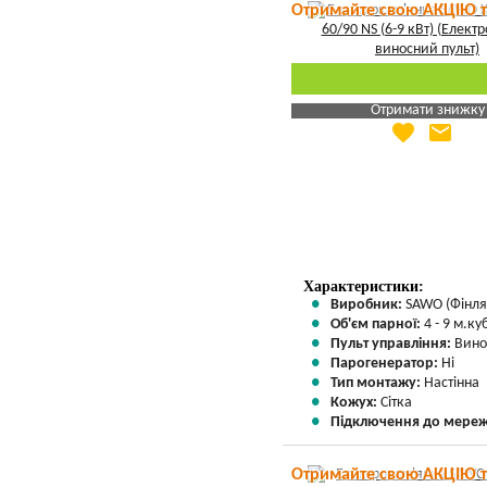
Отримайте свою АКЦІЮ 
Отримати знижку
favorite
email
Яка Ваша ціна
?
Вказати мою ціну
Характеристики:
Виробник:
SAWO (Фінля
Об'єм парної:
4 - 9 м.куб
Пульт управління:
Вино
Парогенератор:
Ні
Тип монтажу:
Настінна
Кожух:
Сітка
Підключення до мереж
Отримайте свою АКЦІЮ 