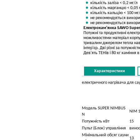
кількість заліза < 0,2 мг/л
кількість марганцю < 0,05 
кількість кальцію < 100 мг
не рекомендується викори
не рекомендується викорис
Електрокам'янка SAWO Super N
Потужні та продуктивні елект
можливостями матеріал корпус
тривалим джерелом тепла наві
інтер'єр. Дві різні за потужні
Дев'ять ТЕНів і 80 кг каміння
Характеристики
електричного нагрівача для са
Модель SUPER NIMBUS
NIM 1
N
Потужність кВт
15
Пульт (Блок) управління
винос
Мінімальний обсяг сауни
13