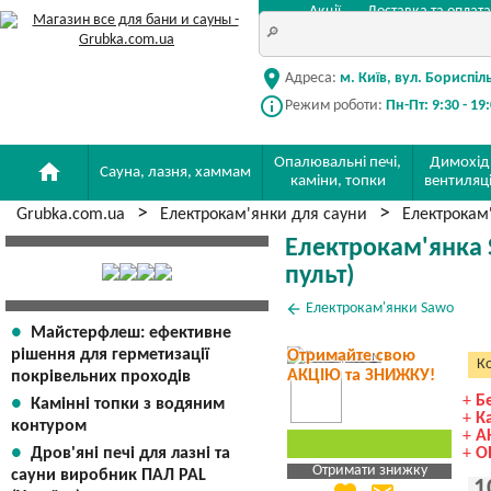
Акції
Доставка та оплата
location_on
Адреса:
м. Київ, вул. Бориспіл
info_outline
Режим роботи:
Пн-Пт: 9:30 - 19
Опалювальні печі,
Димохід
home
Сауна, лазня, хаммам
каміни, топки
вентиляц
Grubka.com.ua
Електрокам'янки для сауни
Електрокам
Електрокам'янка S
пульт)
arrow_back
Електрокам'янки Sawo
Майстерфлеш: ефективне
рішення для герметизації
Отримайте свою
Ко
АКЦІЮ та ЗНИЖКУ!
покрівельних проходів
+
Б
Камінні топки з водяним
+
К
контуром
+
А
Дров'яні печі для лазні та
+
О
Отримати знижку
сауни виробник ПАЛ PAL
1