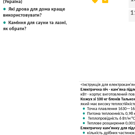
favorite
email
Яка Ваша ціна
?
(Україна)
Які дрова для дома краще
Вказати мою ціну
1
використовувати?
Каміння для сауни та лазні,
як обрати?
<Інструкція для електрокам'ян
Електрична піч - кам'яна під
кВт - корпус виготовлений пов
Кожух зі 100 кг блоків Тальк
який має високу теплостійкість
Точка плавлення 1630—16
Питома теплоємність 0,98 
Теплопровідність 6 Вт/м °C
Теплове розширення 0,001
Електричну кам'янку для під
кількість дрібних частинок