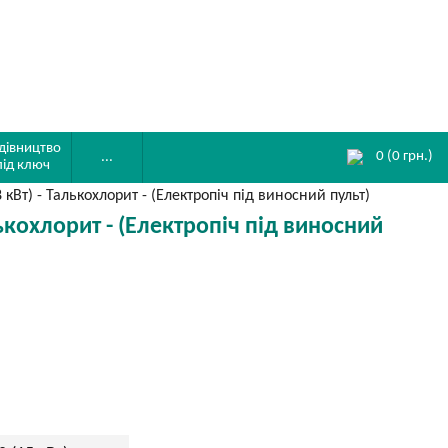
дівництво
0
(
0
грн.)
...
під ключ
Вт) - Талькохлорит - (Електропіч під виносний пульт)
кохлорит - (Електропіч під виносний