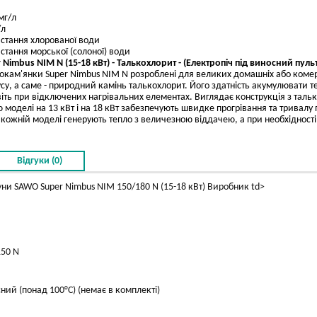
мг/л
/л
стання хлорованої води
тання морської (солоної) води
imbus NIM N (15-18 кВт) - Талькохлорит - (Електропіч під виносний пульт
рокам'янки Super Nimbus NIM N розроблені для великих домашніх або комер
у, а саме - природний камінь талькохлорит. Його здатність акумулювати т
ть при відключених нагрівальних елементах. Виглядає конструкція з таль
стю моделі на 13 кВт і на 18 кВт забезпечують швидке прогрівання та тривалу
 в кожній моделі генерують тепло з величезною віддачею, а при необхідності
Відгуки (0)
уни SAWO Super Nimbus NIM 150/180 N (15-18 кВт) Виробник td>
50 N
ний (понад 100°С) (немає в комплекті)