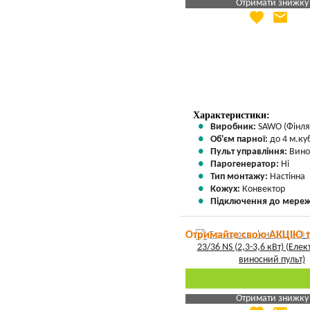
Отримати знижку
favorite
email
Яка Ваша ціна
?
Вказати мою ціну
Характеристики:
Виробник:
SAWO (Фінля
Об'єм парної:
до 4 м.куб
Пульт управління:
Вино
Парогенератор:
Ні
Тип монтажу:
Настінна
Кожух:
Конвектор
Підключення до мереж
Отримайте свою АКЦІЮ 
Отримати знижку