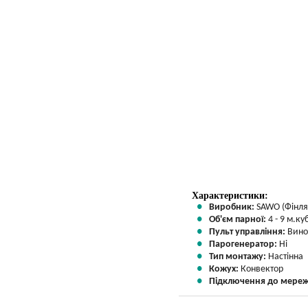
Вказати мою ціну
Характеристики:
Виробник:
SAWO (Фінля
Об'єм парної:
4 - 9 м.куб
Пульт управління:
Вино
Парогенератор:
Ні
Тип монтажу:
Настінна
Кожух:
Конвектор
Підключення до мереж