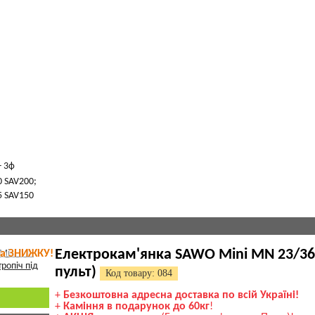
- 3ф
,0 SAV200;
,5 SAV150
Електрокам'янка SAWO Mini MN 23/36 N
та ЗНИЖКУ!
пульт)
Код товару: 084
+
Безкоштовна адресна доставка по всій Україні!
+
Каміння в подарунок до 60кг
!