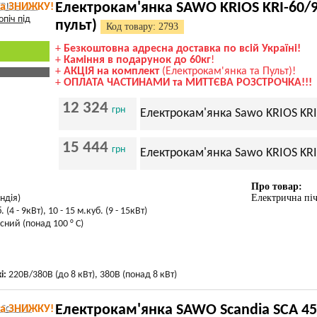
Електрокам'янка SAWO KRIOS KRI-60/90
та ЗНИЖКУ!
пульт)
Код товару: 2793
+
Безкоштовна адресна доставка по всій Україні!
+
Каміння в подарунок до 60кг
!
+
АКЦІЯ на комплект
(Електрокам'янка та Пульт)!
+
ОПЛАТА ЧАСТИНАМИ та МИТТЄВА РОЗСТРОЧКА!!!
12 324
грн
Електрокам'янка Sawo KRIOS KRI -
15 444
грн
Електрокам'янка Sawo KRIOS KRI -
Про товар:
Електрична пі
ндія)
. (4 - 9кВт), 10 - 15 м.куб. (9 - 15кВт)
сний (понад 100 ° С)
і:
220В/380В (до 8 кВт), 380В (понад 8 кВт)
Електрокам'янка SAWO Scandia SCA 45/6
та ЗНИЖКУ!