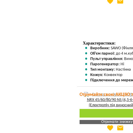
favorite
email
Яка Ваша ціна
?
Вказати мою ціну
Характеристики:
Виробник:
SAWO (Фінля
Об'єм парної:
до 4 м.куб
Пульт управління:
Вино
Парогенератор:
Ні
Тип монтажу:
Настінна
Кожух:
Конвектор
Підключення до мереж
Отримайте свою АКЦІЮ 
Отримати знижку
favorite
email
Яка Ваша ціна
?