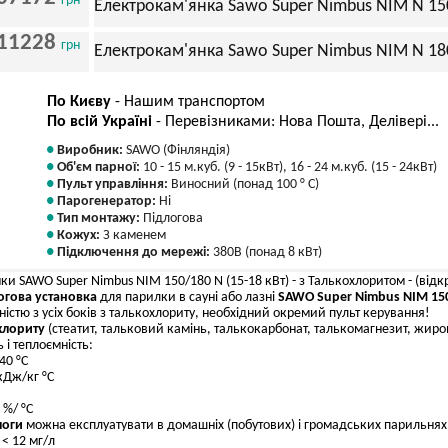
грн
Електрокам'янка Sawo Super Nimbus NIM N 150
11228
грн
Електрокам'янка Sawo Super Nimbus NIM N 180
По Києву
- Нашим транспортом
По всій Україні
- Перевізниками: Нова Пошта, Делівері...
Виробник:
SAWO (Фінляндія)
Об'єм парної:
10 - 15 м.куб. (9 - 15кВт), 16 - 24 м.куб. (15 - 24кВт)
Пульт управління:
Виносний (понад 100 ° С)
Парогенератор:
Ні
Тип монтажу:
Підлогова
Кожух:
З каменем
Підключення до мережі:
380В (понад 8 кВт)
ки SAWO Super Nimbus NIM 150/180 N (15-18 кВт) - з Талькохлоритом - (відкр
логова установка
для парилки в сауні або лазні
SAWO Super Nimbus NIM 150/
ністю з усіх боків з талькохлориту, необхідний окремий пульт керування!
охлориту
(стеатит, тальковий камінь, талькокарбонат, талькомагнезит, жиро
 і теплоємність:
40 °C
кДж/кг °C
 %/ °C
логи
можна експлуатувати в домашніх (побутових) і громадських парильнях 
 < 12 мг/л