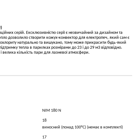
)
ційних серій. Ексклюзивністю серії є незвичайний за дизайном та
епло дозволило створити кожух-конвектор для електропеч, який сам є
кохлориту натурально та вишукано, тому може прикрасити будь-який
 підтримку тепла в парилках розмірами до 23 і до 29 м3 відповідно.
 і велика кількість пари для лазневої атмосфери.
NIM 180 N
18
виносний (понад 100°С) (немає в комплекті)
17