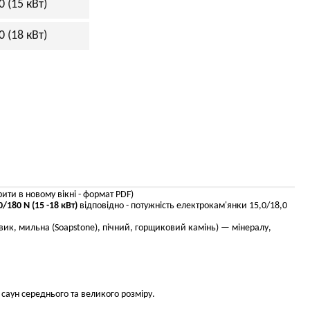
 (15 кВт)
 (18 кВт)
ити в новому вікні - формат PDF)
180 N (15 -18 кВт)
відповідно - потужність електрокам'янки 15,0/18,0
вик, мильна (Soapstone), пічний, горщиковий камінь) — мінералу,
саун середнього та великого розміру.