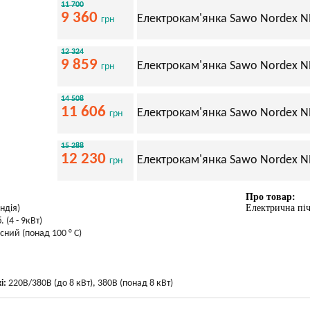
11 700
9 360
Електрокам'янка Sawo Nordex NRX
грн
12 324
9 859
Електрокам'янка Sawo Nordex NR
грн
14 508
11 606
Електрокам'янка Sawo Nordex NR
грн
15 288
12 230
Електрокам'янка Sawo Nordex NR
грн
Про товар:
Електрична пі
ндія)
. (4 - 9кВт)
сний (понад 100 ° С)
і:
220В/380В (до 8 кВт), 380В (понад 8 кВт)