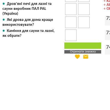
+
К
Дров'яні печі для лазні та
+
А
сауни виробник ПАЛ PAL
+
О
(Україна)
7
Які дрова для дома краще
використовувати?
Каміння для сауни та лазні,
7
як обрати?
7
Отримати знижку
favorite
email
Яка Ваша ціна
?
Вказати мою ціну