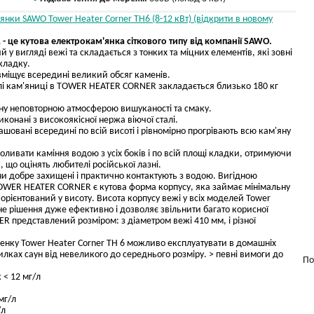
янки SAWO Tower Heater Corner TH6 (8-12 кВт) (відкрити в новому
це кутова електрокам'янка сіткового типу від компанії SAWO.
й у вигляді вежі та складається з тонких та міцних елементів, які зовні
кладку.
вміщує всередині великий обсяг каменів.
лі кам'яниці в TOWER HEATER CORNER закладається близько 180 кг
уну неповторною атмосферою вишуканості та смаку.
иконані з високоякісної нержа віючої сталі.
шовані всередині по всій висоті і рівномірно прогрівають всю кам'яну
оливати каміння водою з усіх боків і по всій площі кладки, отримуючи
, що оцінять любителі російської лазні.
ни добре захищені і практично контактують з водою. Вигідною
OWER HEATER CORNER є кутова форма корпусу, яка займає мінімальну
 орієнтований у висоту. Висота корпусу вежі у всіх моделей Tower
ане рішення дуже ефективно і дозволяє звільнити багато корисної
 представлений розміром: з діаметром вежі 410 мм, і різної
менку Tower Heater Corner TH 6 можливо експлуатувати в домашніх
илках саун від невеликого до середнього розміру. > певні вимоги до
По
 < 12 мг/л
мг/л
/л