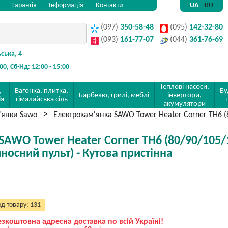
Гарантія
Інформація
Контакти
UA
RU
(097)
350-58-48
(095)
142-32-80
(093)
161-77-07
(044)
361-76-69
ьська, 4
:00, Сб-Нд: 12:00 - 15:00
Теплові насоси,
,
Вагонка, плитка,
Бу
Барбекю, грилі, меблі
інвертори,
ія
гімалайська сіль
акумулятори
'янки Sawo
Електрокам'янка SAWO Tower Heater Corner TH6 (80
AWO Tower Heater Corner TH6 (80/90/105/12
иносний пульт) - Кутова пристінна
д товару: 131
езкоштовна адресна доставка по всій Україні!