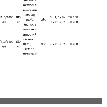
(немає в
комплекті)
виносний
(понад
/410/1400
180
3 x 1, 5 кВт
TH 150
100°С)
380
мм
Кг
2 x 2,0 кВт
TH 200
(немає в
комплекті)
виносний
(більше
/410/1400
180
100°С)
380
6 x 2,0 кВт
TH 200
мм
Кг
(немає в
комплекті)