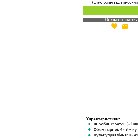
Отримати знижку
favorite
email
Яка Ваша ціна
?
Вказати мою ціну
Характеристики:
Виробник:
SAWO (Фінля
Об'єм парної:
4 - 9 м.куб
Пульт управління:
Вино