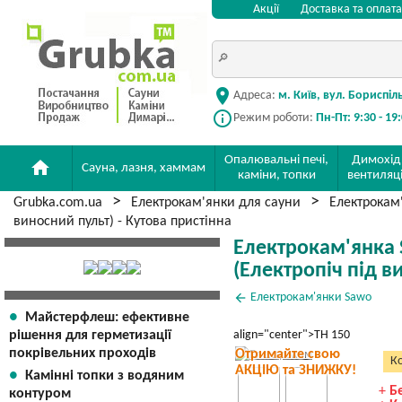
Акції
Доставка та оплата
location_on
Адреса:
м. Київ, вул. Бориспіл
info_outline
Режим роботи:
Пн-Пт: 9:30 - 19
Опалювальні печі,
Димохід
home
Сауна, лазня, хаммам
каміни, топки
вентиляц
Grubka.com.ua
Електрокам'янки для сауни
Електрокам
виносний пульт) - Кутова пристінна
Електрокам'янка S
(Електропіч під в
arrow_back
Електрокам'янки Sawo
Майстерфлеш: ефективне
рішення для герметизації
align="center">TH 150
покрівельних проходів
Отримайте свою
Ко
АКЦІЮ та ЗНИЖКУ!
Камінні топки з водяним
+
Б
контуром