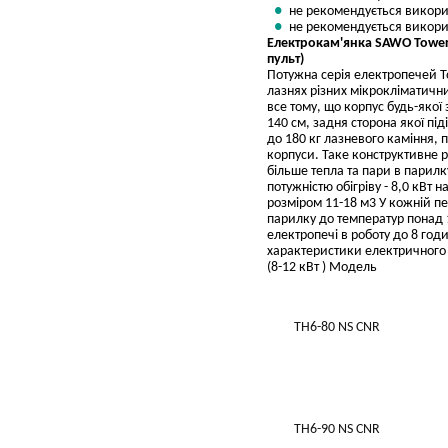
не рекомендується викори
не рекомендується викорис
Електрокам'янка SAWO Tower H
пульт)
Потужна серія електропечей To
лазнях різних мікрокліматични
все тому, що корпус будь-яко
140 см, задня сторона якої пі
до 180 кг лазневого каміння, 
корпуси. Таке конструктивне р
більше тепла та пари в парилк
потужністю обігріву - 8,0 кВт 
розміром 11-18 м3 У кожній п
парилку до температур понад 
електропечі в роботу до 8 год
характеристики електричного 
(8-12 кВт ) Модель
TH6-80 NS CNR
TH6-90 NS CNR