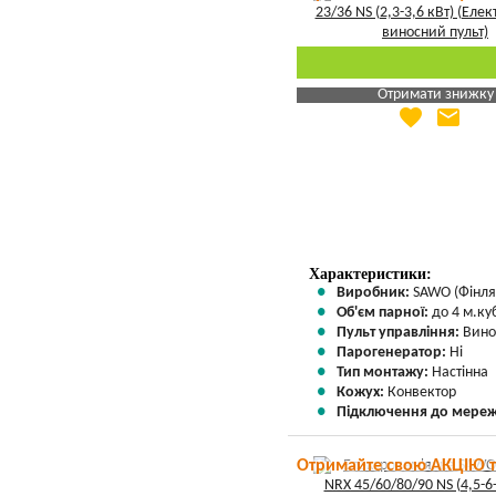
Отримати знижку
favorite
email
Яка Ваша ціна
?
Вказати мою ціну
Характеристики:
Виробник:
SAWO (Фінля
Об'єм парної:
до 4 м.куб
Пульт управління:
Вино
Парогенератор:
Ні
Тип монтажу:
Настінна
Кожух:
Конвектор
Підключення до мереж
Отримайте свою АКЦІЮ 