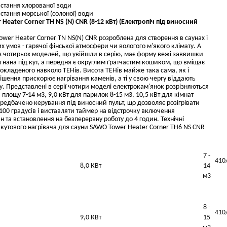
стання хлорованої води
тання морської (солоної) води
eater Corner TH NS (N) CNR (8-12 кВт) (Електропіч під виносний
wer Heater Corner TN NS(N) CNR розроблена для створення в саунах і
х умов - гарячої фінської атмосфери чи вологого м'якого клімату. А
ї з чотирьох моделей, що увійшли в серію, має форму вежі заввишки
дігнана під кут, а передня є округлим ґратчастим кошиком, що вміщає
покладеного навколо ТЕНів. Висота ТЕНів майже така сама, як і
ішення прискорює нагрівання каменів, а ті у свою чергу віддають
у. Представлені в серії чотири моделі електрокам'янок розрізняються
на площу 7-14 м3, 9,0 кВт для парилок 8-15 м3, 10,5 кВт для кімнат
ередбачено керування під виносний пульт, що дозволяє розігрівати
100 градусів і виставляти таймер на відстрочку включення
ин та встановлення на безперервну роботу до 4 годин. Технічні
кутового нагрівача для сауни SAWO Tower Heater Corner TH6 NS CNR
7 -
410
8,0 КВт
14
м3
8 -
410
9,0 КВт
15