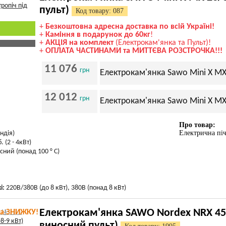
пульт)
Код товару: 087
+
Безкоштовна адресна доставка по всій Україні!
+
Каміння в подарунок до 60кг
!
+
АКЦІЯ на комплект
(Електрокам'янка та Пульт)!
+
ОПЛАТА ЧАСТИНАМИ та МИТТЄВА РОЗСТРОЧКА!!!
11 076
грн
Електрокам'янка Sawo Mini X MX 
12 012
грн
Електрокам'янка Sawo Mini X MX 
Про товар:
Електрична пі
ндія)
. (2 - 4кВт)
сний (понад 100 ° С)
і:
220В/380В (до 8 кВт), 380В (понад 8 кВт)
Електрокам'янка SAWO Nordex NRX 45/6
та ЗНИЖКУ!
виносний пульт)