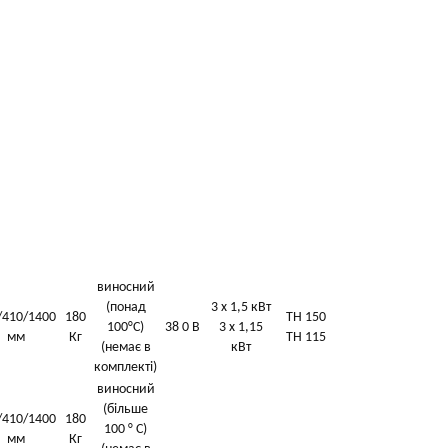
виносний
(понад
3 x 1,5 кВт
/410/1400
180
TH 150
100°С)
38 0 В
3 x 1,15
мм
Кг
TH 115
(немає в
кВт
комплекті)
виносний
(більше
/410/1400
180
100 ° С)
мм
Кг