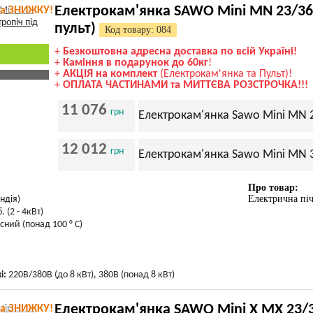
Електрокам'янка SAWO Mini MN 23/36 N
та ЗНИЖКУ!
пульт)
Код товару: 084
+
Безкоштовна адресна доставка по всій Україні!
+
Каміння в подарунок до 60кг
!
+
АКЦІЯ на комплект
(Електрокам'янка та Пульт)!
+
ОПЛАТА ЧАСТИНАМИ та МИТТЄВА РОЗСТРОЧКА!!!
11 076
грн
Електрокам'янка Sawo Mini MN 23
12 012
грн
Електрокам'янка Sawo Mini MN 36
Про товар:
Електрична пі
ндія)
. (2 - 4кВт)
сний (понад 100 ° С)
і:
220В/380В (до 8 кВт), 380В (понад 8 кВт)
Електрокам'янка SAWO Mini X MX 23/36
та ЗНИЖКУ!