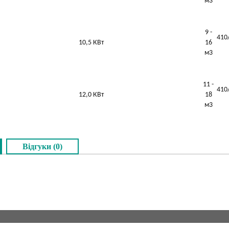
м3
9 -
410
10,5 КВт
16
м3
11 -
410
12,0 КВт
18
м3
Відгуки (0)