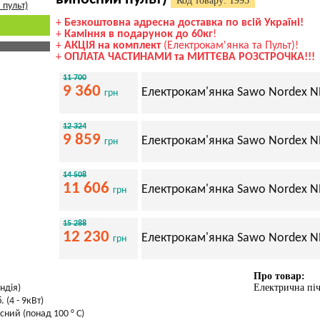
Код товару: 1995
+
Безкоштовна адресна доставка по всій Україні!
+
Каміння в подарунок до 60кг
!
+
АКЦІЯ на комплект
(Електрокам'янка та Пульт)!
+
ОПЛАТА ЧАСТИНАМИ та МИТТЄВА РОЗСТРОЧКА!!!
11 700
9 360
Електрокам'янка Sawo Nordex NRX
грн
12 324
9 859
Електрокам'янка Sawo Nordex NR
грн
14 508
11 606
Електрокам'янка Sawo Nordex NR
грн
15 288
12 230
Електрокам'янка Sawo Nordex NR
грн
Про товар:
Електрична пі
ндія)
. (4 - 9кВт)
сний (понад 100 ° С)