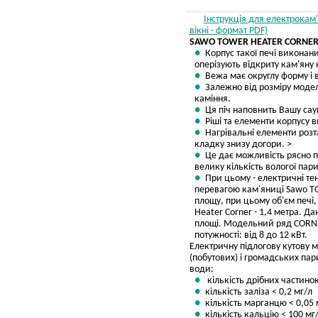
Інструкція для електрокам'
вікні - формат PDF)
SAWO TOWER HEATER CORNER - 
Корпус такої печі виконани
оперізують відкриту кам'яну 
Вежа має округлу форму і 
Залежно від розміру моде
каміння.
Ця піч наповнить Вашу са
Ріші та елементи корпусу в
Нагрівальні елементи розта
кладку знизу догори. >
Це дає можливість рясно п
велику кількість вологої пари
При цьому - електричні те
перевагою кам'яниці Sawo T
площу, при цьому об'єм печі,
Heater Corner - 1,4 метра. Д
площі. Модельний ряд CORNER
потужності: від 8 до 12 кВт.
Електричну підлогову кутову 
(побутових) і громадських пар
води:
кількість дрібних частинок
кількість заліза < 0,2 мг/л
кількість марганцю < 0,05 
кількість кальцію < 100 мг