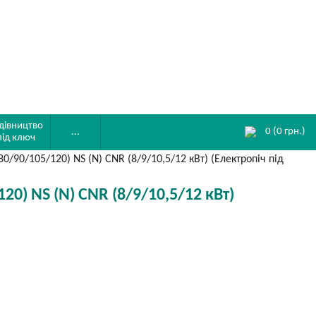
дівництво
0
(
0
грн.)
...
під ключ
/90/105/120) NS (N) CNR (8/9/10,5/12 кВт) (Електропіч під
0) NS (N) CNR (8/9/10,5/12 кВт)