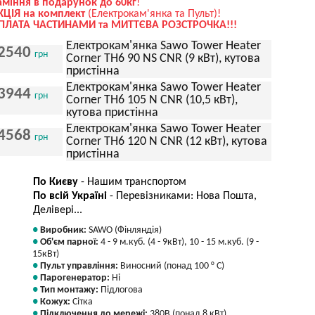
аміння в подарунок до 60кг
!
КЦІЯ на комплект
(Електрокам'янка та Пульт)!
ПЛАТА ЧАСТИНАМИ та МИТТЄВА РОЗСТРОЧКА!!!
Електрокам'янка Sawo Tower Heater
2540
грн
Corner TH6 90 NS CNR (9 кВт), кутова
пристінна
Електрокам'янка Sawo Tower Heater
3944
грн
Corner TH6 105 N CNR (10,5 кВт),
кутова пристінна
Електрокам'янка Sawo Tower Heater
4568
грн
Corner TH6 120 N CNR (12 кВт), кутова
пристінна
По Києву
- Нашим транспортом
По всій Україні
- Перевізниками: Нова Пошта,
Делівері...
Виробник:
SAWO (Фінляндія)
Об'єм парної:
4 - 9 м.куб. (4 - 9кВт), 10 - 15 м.куб. (9 -
15кВт)
Пульт управління:
Виносний (понад 100 ° С)
Парогенератор:
Ні
Тип монтажу:
Підлогова
Кожух:
Сітка
Підключення до мережі:
380В (понад 8 кВт)