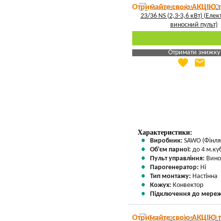
Отримайте свою АКЦІЮ 
Отримати знижку
favorite
email
Яка Ваша ціна
?
Вказати мою ціну
Характеристики:
Виробник:
SAWO (Фінля
Об'єм парної:
до 4 м.куб
Пульт управління:
Вино
Парогенератор:
Ні
Тип монтажу:
Настінна
Кожух:
Конвектор
Підключення до мереж
Отримайте свою АКЦІЮ 