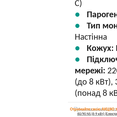
С)
Пароге
Тип мо
Настінна
Кожух:
Підклю
мережі:
22
(до 8 кВт),
(понад 8 кВ
Отримайте свою АКЦІЮ 