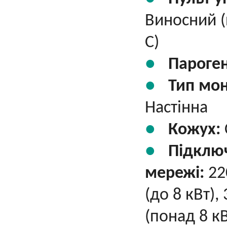
Виносний (
С)
Пароге
Тип мо
Настінна
Кожух:
Підклю
мережі:
22
(до 8 кВт),
(понад 8 кВ