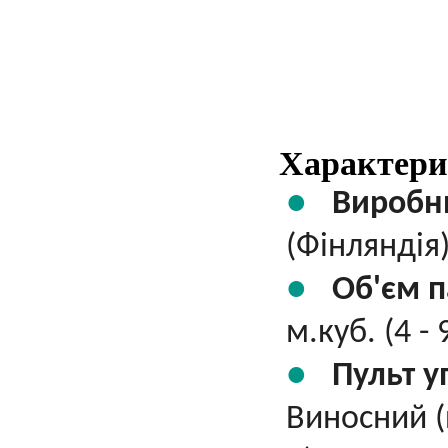
Характери
Виробн
(Фінляндія
Об'єм п
м.куб. (4 - 
Пульт у
Виносний (