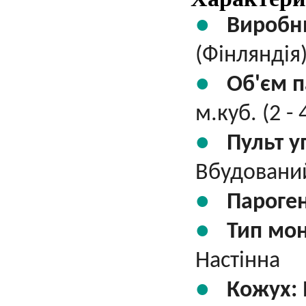
Виробн
(Фінляндія
Об'єм п
м.куб. (2 - 
Пульт у
Вбудований
Пароге
Тип мо
Настінна
Кожух: