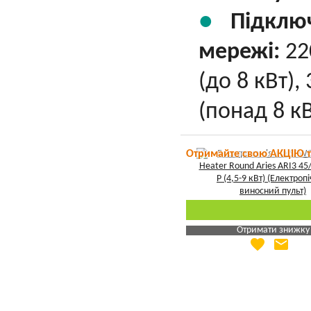
Підклю
мережі:
22
(до 8 кВт),
(понад 8 кВ
Отримайте свою АКЦІЮ 
Отримати знижку
favorite
email
Яка Ваша ціна
?
Вказати мою ціну