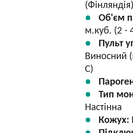
(Фінляндія
Об'єм п
м.куб. (2 - 
Пульт у
Виносний (
С)
Пароге
Тип мо
Настінна
Кожух: