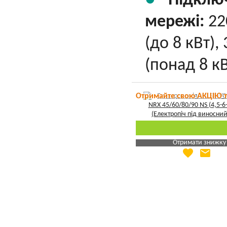
Підклю
мережі:
22
(до 8 кВт),
(понад 8 кВ
Отримайте свою АКЦІЮ 
Отримати знижку
favorite
email
Яка Ваша ціна
?
Вказати мою ціну