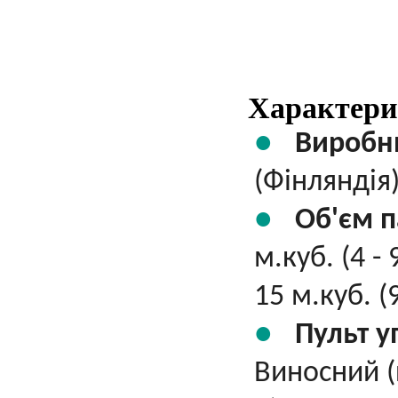
Характери
Виробн
(Фінляндія
Об'єм п
м.куб. (4 - 
15 м.куб. (
Пульт у
Виносний (