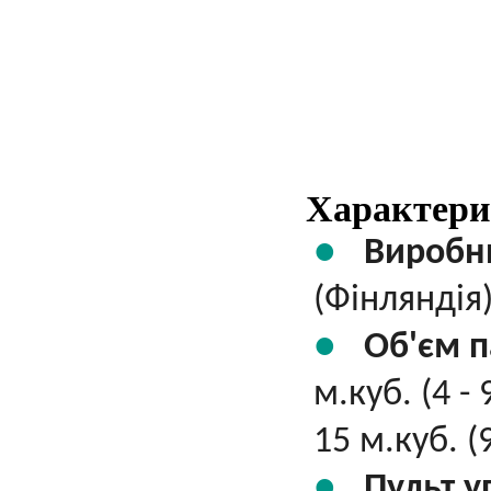
Характери
Виробн
(Фінляндія
Об'єм п
м.куб. (4 - 
15 м.куб. (
Пульт у