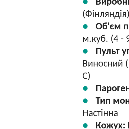
Виробн
(Фінляндія
Об'єм п
м.куб. (4 - 
Пульт у
Виносний (
С)
Пароге
Тип мо
Настінна
Кожух: