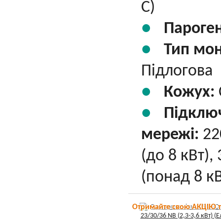
С)
Пароге
Тип мо
Підлогова
Кожух:
Підклю
мережі:
22
(до 8 кВт),
(понад 8 кВ
Отримайте свою АКЦІЮ 