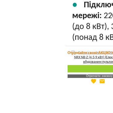
Підклю
мережі:
22
(до 8 кВт),
(понад 8 кВ
Отримайте свою АКЦІЮ 
Отримати знижку
favorite
email
Яка Ваша ціна
?
Вказати мою ціну