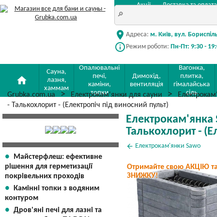
Акції
Доставка та оплата
location_on
Адреса:
м. Київ, вул. Бориспіл
info_outline
Режим роботи:
Пн-Пт: 9:30 - 19
Опалювальні
Вагонка,
Сауна,
печі,
Димохід,
плитка,
home
лазня,
каміни,
вентиляція
гімалайська
хаммам
топки
сіль
Grubka.com.ua
Електрокам'янки для сауни
Електрокам
- Талькохлорит - (Електропіч під виносний пульт)
Електрокам'янка 
Талькохлорит - (Е
arrow_back
Електрокам'янки Sawo
Майстерфлеш: ефективне
рішення для герметизації
Отримайте свою АКЦІЮ т
ЗНИЖКУ!
покрівельних проходів
Камінні топки з водяним
контуром
Дров'яні печі для лазні та