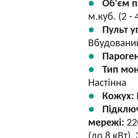
Об'єм п
м.куб. (2 - 
Пульт у
Вбудований
Пароге
Тип мо
Настінна
Кожух:
Підклю
мережі:
22
(до 8 кВт),