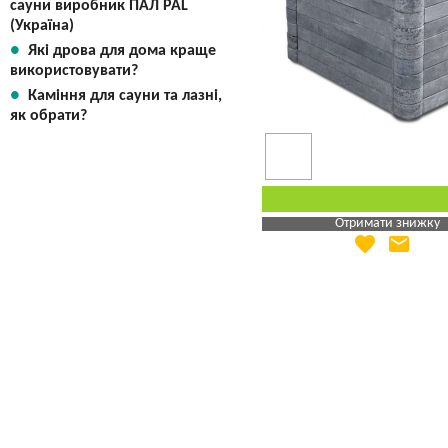
сауни виробник ПАЛ PAL
(Україна)
Які дрова для дома краще
використовувати?
Каміння для сауни та лазні,
як обрати?
Отримати знижку
favorite
email
Яка Ваша ціна
?
Вказати мою ціну