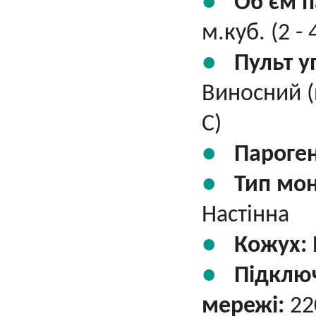
Об'єм п
м.куб. (2 - 
Пульт у
Виносний (
С)
Пароге
Тип мо
Настінна
Кожух:
Підклю
мережі:
22