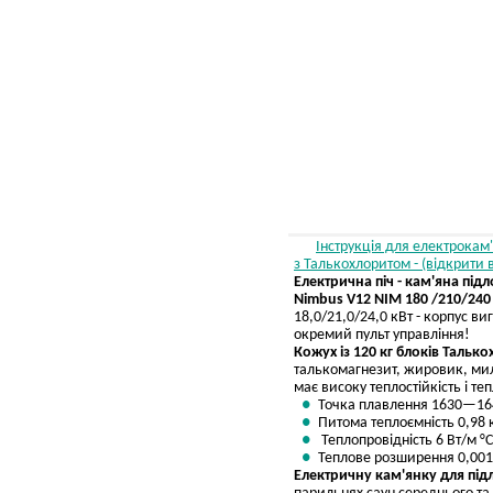
Інструкція для електрокам
з Талькохлоритом - (відкрити в
Електрична піч - кам'яна під
Nimbus V12 NIM 180 /210/240 
18,0/21,0/24,0 кВт - корпус ви
окремий пульт управління!
Кожух із 120 кг блоків Тальк
талькомагнезит, жировик, мил
має високу теплостійкість і те
Точка плавлення 1630—16
Питома теплоємність 0,98 
Теплопровідність 6 Вт/м °C
Теплове розширення 0,001
Електричну кам'янку для під