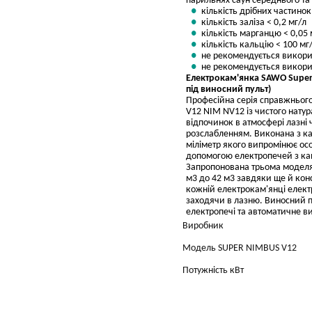
парильнях саун середнього та
кількість дрібних частинок
кількість заліза < 0,2 мг/л
кількість марганцю < 0,05 
кількість кальцію < 100 мг
не рекомендується викори
не рекомендується викорис
Електрокам'янка SAWO Super N
під виносний пульт)
Професійна серія справжнього
V12 NIM NV12 із чистого нату
відпочинок в атмосфері лазні
розслабленням. Виконана з кам
міліметр якого випромінює ос
допомогою електропечей з ка
Запропонована трьома моделями
м3 до 42 м3 завдяки ще й конс
кожній електрокам'янці елект
заходячи в лазню. Виносний 
електропечі та автоматичне в
Виробник
Модель SUPER NIMBUS V12
Потужність кВт