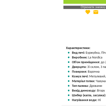
Отримати знижку
favorite
email
Яка Ваша ціна
?
Вказати мою ціну
Характеристики:
Вид печі:
Буржуйка, Піч 
Виробник:
La Nordica
Об'єм приміщення:
до 
Дверцята:
Зі склом, З 
Поверхня:
Варочна
Кожух печі:
Металевий,
Матеріал топки:
Чавуна
Тип палива:
Дровами
Вихід димоходу:
Вгору
Шибер (кагла, засувка)
Нагрівання води:
Ні