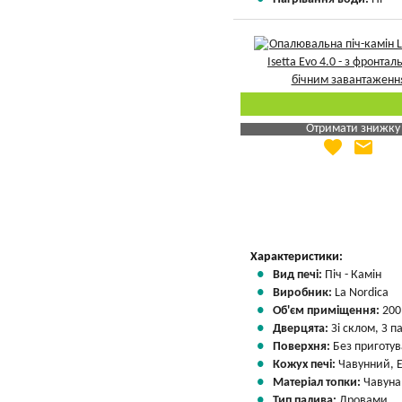
Отримати знижку
favorite
email
Яка Ваша ціна
?
Вказати мою ціну
Характеристики:
Вид печі:
Піч - Камін
Виробник:
La Nordica
Об'єм приміщення:
200
Дверцята:
Зі склом, З 
Поверхня:
Без приготу
Кожух печі:
Чавунний, 
Матеріал топки:
Чавуна
Тип палива:
Дровами