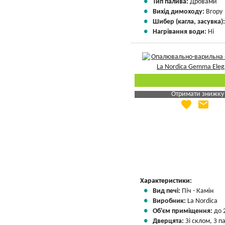
Тип палива:
Дровами
Вихід димоходу:
Вгору
Шибер (кагла, засувка)
Нагрівання води:
Ні
Отримати знижку
favorite
email
Яка Ваша ціна
?
Вказати мою ціну
Характеристики:
Вид печі:
Піч - Камін
Виробник:
La Nordica
Об'єм приміщення:
до 
Дверцята:
Зі склом, З 