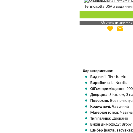
Отримати знижку
favorite
email
Яка Ваша ціна
?
Вказати мою ціну
Характеристики:
Вид печі:
Піч - Камін
Виробник:
La Nordica
Об'єм приміщення:
200
Дверцята:
Зі склом, З 
Поверхня:
Без приготу
Кожух печі:
Чавунний
Матеріал топки:
Чавуна
Тип палива:
Дровами
Вихід димоходу:
Вгору
Шибер (кагла, засувка)