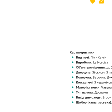
favorite
email
Яка Ваша ціна
?
Вказати мою ціну
Характеристики:
Вид печі:
Піч - Камін
Виробник:
La Nordica
Об'єм приміщення:
до 
Дверцята:
Зі склом, З 
Поверхня:
Варочна, Ду
Кожух печі:
З кераміко
Матеріал топки:
Чавуна
Тип палива:
Дровами
Вихід димоходу:
Вгору
Шибер (кагла, засувка)