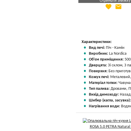
Отримати знижку
favorite
email
Яка Ваша ціна
?
Вказати мою ціну
Характеристики:
Вид печі:
Піч - Камін
Виробник:
La Nordica
Об'єм приміщення:
500
Дверцята:
Зі склом, З 
Поверхня:
Без приготу
Кожух печі:
Металевий,
Матеріал топки:
Чавуна
Тип палива:
Дровами, П
Вихід димоходу:
Назад
Шибер (кагла, засувка)
Нагрівання води:
Водян