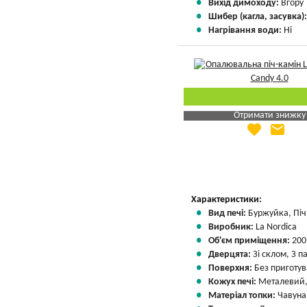
Вихід димоходу:
Вгору
Шибер (кагла, засувка)
Нагрівання води:
Ні
Отримати знижку
favorite
email
Яка Ваша ціна
?
Вказати мою ціну
Характеристики:
Вид печі:
Буржуйка, Піч 
Виробник:
La Nordica
Об'єм приміщення:
200
Дверцята:
Зі склом, З 
Поверхня:
Без приготу
Кожух печі:
Металевий,
Матеріал топки:
Чавуна