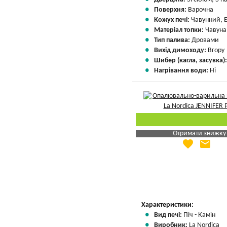
Поверхня:
Варочна
Кожух печі:
Чавунний, 
Матеріал топки:
Чавуна
Тип палива:
Дровами
Вихід димоходу:
Вгору
Шибер (кагла, засувка)
Нагрівання води:
Ні
Отримати знижку
favorite
email
Яка Ваша ціна
?
Вказати мою ціну
Характеристики:
Вид печі:
Піч - Камін
Виробник:
La Nordica