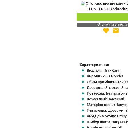
Отримати знижку
favorite
email
Яка Ваша ціна
?
Вказати мою ціну
Характеристики:
Вид печі:
Піч - Камін
Виробник:
La Nordica
Об'єм приміщення:
200
Дверцята:
Зі склом, З 
Поверхня:
Без приготу
Кожух печі:
Чавунний
Матеріал топки:
Чавуна
Тип палива:
Дровами, В
Вихід димоходу:
Вгору
Шибер (кагла, засувка)
Нагрівання води:
Ні