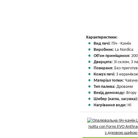
Характеристики:
Вид печі:
Піч - Камін
Виробник:
La Nordica
Об'єм приміщення:
200
Дверцята:
Зі склом, З 
Поверхня:
Без приготу
Кожух печі:
З кераміко
Матеріал топки:
Чавуна
Тип палива:
Дровами
Вихід димоходу:
Вгору
Шибер (кагла, засувка)
Нагрівання води:
Ні