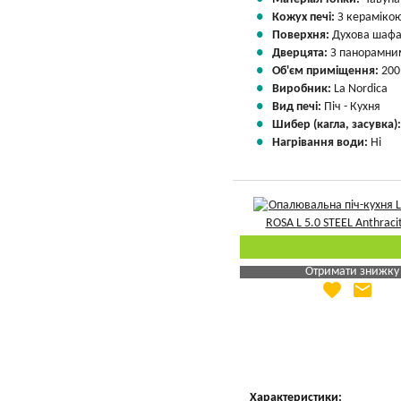
Кожух печі:
З кераміко
Поверхня:
Духова шафа
Дверцята:
З панорамним
Об'єм приміщення:
200
Виробник:
La Nordica
Вид печі:
Піч - Кухня
Шибер (кагла, засувка)
Нагрівання води:
Ні
Отримати знижку
favorite
email
Яка Ваша ціна
?
Вказати мою ціну
Характеристики: