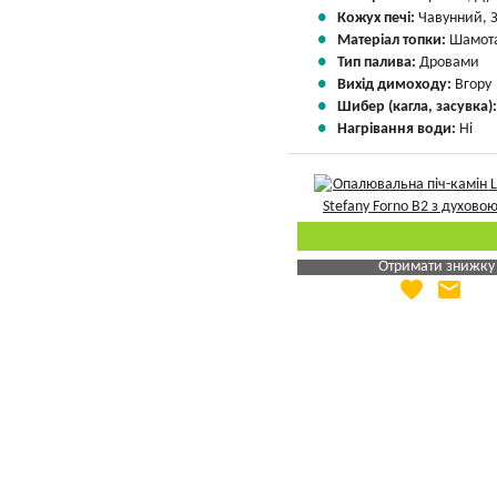
Кожух печі:
Чавунний, 
Матеріал топки:
Шамота
Тип палива:
Дровами
Вихід димоходу:
Вгору
Шибер (кагла, засувка)
Нагрівання води:
Ні
Отримати знижку
favorite
email
Яка Ваша ціна
?
Вказати мою ціну