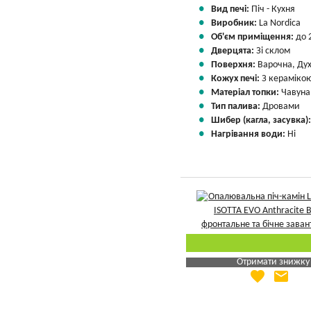
Вид печі:
Піч - Кухня
Виробник:
La Nordica
Об'єм приміщення:
до 
Дверцята:
Зі склом
Поверхня:
Варочна, Ду
Кожух печі:
З кераміко
Матеріал топки:
Чавуна
Тип палива:
Дровами
Шибер (кагла, засувка)
Нагрівання води:
Ні
Отримати знижку
favorite
email
Яка Ваша ціна
?
Вказати мою ціну