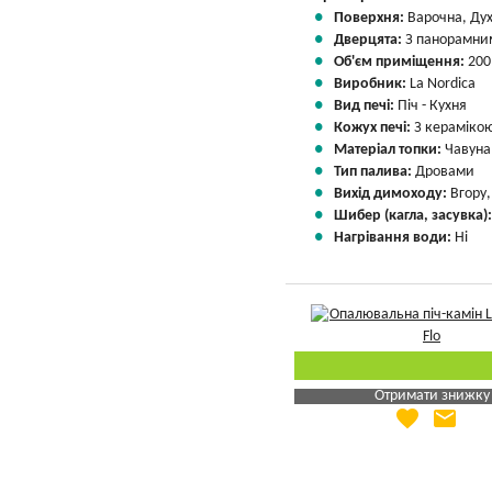
Поверхня:
Варочна, Ду
Дверцята:
З панорамним
Об'єм приміщення:
200
Виробник:
La Nordica
Вид печі:
Піч - Кухня
Кожух печі:
З кераміко
Матеріал топки:
Чавуна
Тип палива:
Дровами
Вихід димоходу:
Вгору
Шибер (кагла, засувка)
Нагрівання води:
Ні
Отримати знижку
favorite
email
Яка Ваша ціна
?
Вказати мою ціну