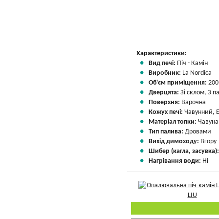
Вказати мою ціну
Характеристики:
Вид печі:
Піч - Камін
Виробник:
La Nordica
Об'єм приміщення:
200
Дверцята:
Зі склом, З 
Поверхня:
Варочна
Кожух печі:
Чавунний, 
Матеріал топки:
Чавуна
Тип палива:
Дровами
Вихід димоходу:
Вгору
Шибер (кагла, засувка)
Нагрівання води:
Ні