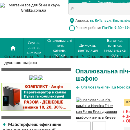
Акції
Доставка та оплата
location_on
Адреса:
м. Київ, вул. Бориспіл
info_outline
Режим роботи:
Пн-Пт: 9:30 - 19
Опалювальні
Вагонка,
Сауна,
печі,
Димохід,
плитка,
home
лазня,
каміни,
вентиляція
гімалайська
хаммам
топки
сіль
Grubka.com.ua
Печі опалювальні
Опалювальні печі
La
духовою шафою
Опалювальна піч-к
шафою
arrow_back
Опалювальні печі
La Nordic
Ко
+
Б
+
З
+
О
Майстерфлеш: ефективне