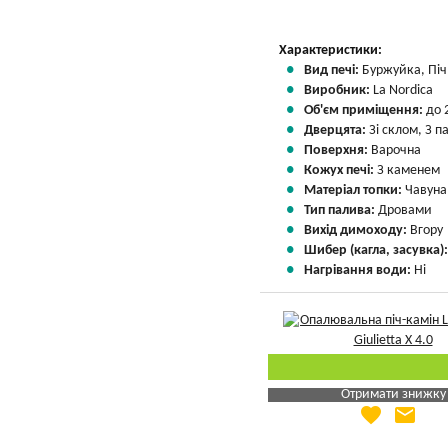
Характеристики:
Вид печі:
Буржуйка, Піч 
Виробник:
La Nordica
Об'єм приміщення:
до 
Дверцята:
Зі склом, З 
Поверхня:
Варочна
Кожух печі:
З каменем
Матеріал топки:
Чавуна
Тип палива:
Дровами
Вихід димоходу:
Вгору
Шибер (кагла, засувка)
Нагрівання води:
Ні
Отримати знижку
favorite
email
Яка Ваша ціна
?
Вказати мою ціну