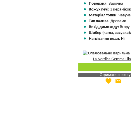
Поверхня:
Варочна
Кожух печі:
З кераміко
Матеріал топки:
Чавуна
Тип палива:
Дровами
Вихід димоходу:
Вгору
Шибер (кагла, засувка)
Нагрівання води:
Ні
Отримати знижку
favorite
email
Яка Ваша ціна
?
Вказати мою ціну