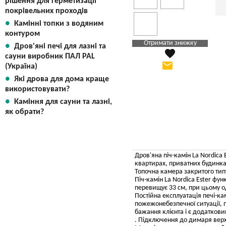
рішення для герметизації
покрівельних проходів
Камінні топки з водяним
контуром
Отримати знижку
Дров'яні печі для лазні та
favorite
Яка Ваша ціна
?
сауни виробник ПАЛ PAL
email
(Україна)
Вказати мою ціну
Які дрова для дома краще
використовувати?
Каміння для сауни та лазні,
як обрати?
Дров'яна піч-камін La Nordica 
квартирах, приватних будинках
Топочна камера закритого типу
Піч-камін La Nordica Ester фу
перевищує 33 см, при цьому од
Постійна експлуатація печі-ка
пожежонебезпечної ситуації, 
бажання клієнта і є додатков
. Підключення до димаря вер