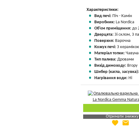
Характеристики:
Вид печі:
Піч - Камін
Виробник:
La Nordica
Об'єм приміщення:
до 
Дверцята:
Зі склом, З 
Поверхня:
Варочна
Кожух печі:
З кераміко
Матеріал топки:
Чавуна
Тип палива:
Дровами
Вихід димоходу:
Вгору
Шибер (кагла, засувка)
Нагрівання води:
Ні
Отримати знижку
favorite
email
Яка Ваша ціна
?
Вказати мою ціну