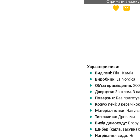
Отримати знижку
favorite
email
Яка Ваша ціна
?
Вказати мою ціну
Характеристики:
Вид печі:
Піч - Камін
Виробник:
La Nordica
Об'єм приміщення:
200
Дверцята:
Зі склом, З 
Поверхня:
Без приготу
Кожух печі:
З кераміко
Матеріал топки:
Чавуна
Тип палива:
Дровами
Вихід димоходу:
Вгору
Шибер (кагла, засувка)
Нагрівання води:
Ні