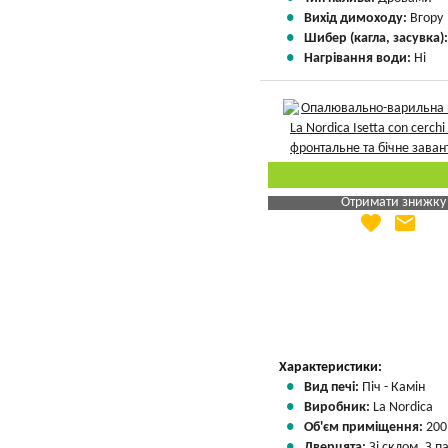
Вихід димоходу:
Вгору
Шибер (кагла, засувка)
Нагрівання води:
Ні
Отримати знижку
favorite
email
Яка Ваша ціна
?
Вказати мою ціну
Характеристики:
Вид печі:
Піч - Камін
Виробник:
La Nordica
Об'єм приміщення:
200
Дверцята:
Зі склом, З 