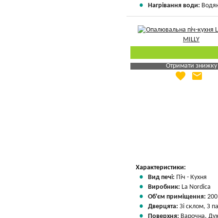
Нагрівання води:
Водян
Отримати знижку
favorite
email
Яка Ваша ціна
?
Вказати мою ціну
Характеристики:
Вид печі:
Піч - Кухня
Виробник:
La Nordica
Об'єм приміщення:
200
Дверцята:
Зі склом, З 
Поверхня:
Варочна, Ду