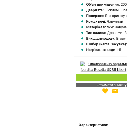
Об'єм приміщення:
200
Дверцята:
Зі склом, З 
Поверхня:
Без приготу
Кожух печі:
Чавунний
Матеріал топки:
Чавуна
Тип палива:
Дровами, В
Вихід димоходу:
Вгору
Шибер (кагла, засувка)
Нагрівання води:
Ні
Отримати знижку
favorite
email
Яка Ваша ціна
?
Вказати мою ціну
Характеристики: