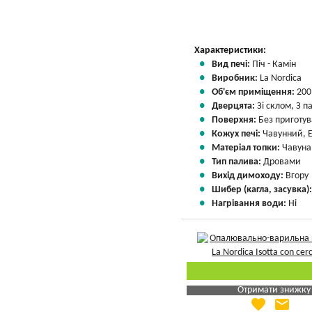
Характеристики:
Вид печі:
Піч - Камін
Виробник:
La Nordica
Об'єм приміщення:
200
Дверцята:
Зі склом, З 
Поверхня:
Без приготу
Кожух печі:
Чавунний, 
Матеріал топки:
Чавуна
Тип палива:
Дровами
Вихід димоходу:
Вгору
Шибер (кагла, засувка)
Нагрівання води:
Ні
Отримати знижку
favorite
email
Яка Ваша ціна
?