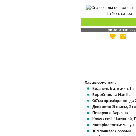
Отримати знижку
favorite
email
Яка Ваша ціна
?
Вказати мою ціну
Характеристики:
Вид печі:
Буржуйка, Піч 
Виробник:
La Nordica
Об'єм приміщення:
до 
Дверцята:
Зі склом, З 
Поверхня:
Варочна
Кожух печі:
Чавунний, 
Матеріал топки:
Чавуна
Тип палива:
Дровами