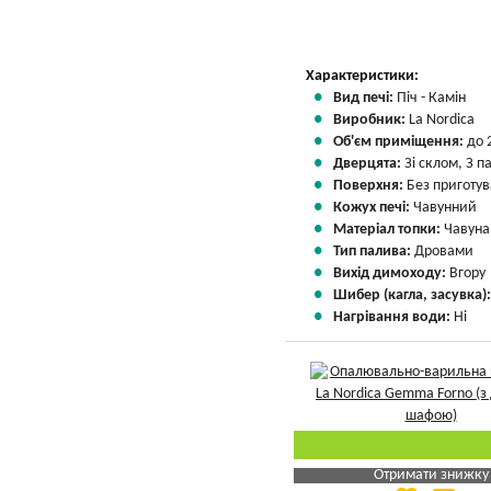
Характеристики:
Вид печі:
Піч - Камін
Виробник:
La Nordica
Об'єм приміщення:
до 
Дверцята:
Зі склом, З 
Поверхня:
Без приготу
Кожух печі:
Чавунний
Матеріал топки:
Чавуна
Тип палива:
Дровами
Вихід димоходу:
Вгору
Шибер (кагла, засувка)
Нагрівання води:
Ні
Отримати знижку