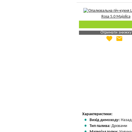
Отримати знижку
favorite
email
Яка Ваша ціна
?
Вказати мою ціну
Характеристики:
Вихід димоходу:
Назад
Тип палива:
Дровами
Матеріал топки:
Чавуна