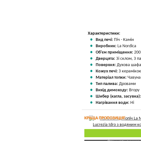
Вказати мою ціну
Характеристики:
Вид печі:
Піч - Камін
Виробник:
La Nordica
Об'єм приміщення:
200
Дверцята:
Зі склом, З 
Поверхня:
Духова шаф
Кожух печі:
З кераміко
Матеріал топки:
Чавуна
Тип палива:
Дровами
Вихід димоходу:
Вгору
Шибер (кагла, засувка)
Нагрівання води:
Ні
КРАЩА ПРОПОЗИЦІЯ!