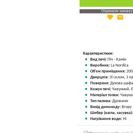
Отримати знижку
favorite
email
Яка Ваша ціна
?
Вказати мою ціну
Характеристики:
Вид печі:
Піч - Камін
Виробник:
La Nordica
Об'єм приміщення:
200
Дверцята:
Зі склом, З 
Поверхня:
Духова шаф
Кожух печі:
Чавунний, 
Матеріал топки:
Чавуна
Тип палива:
Дровами
Вихід димоходу:
Вгору
Шибер (кагла, засувка)
Нагрівання води:
Ні