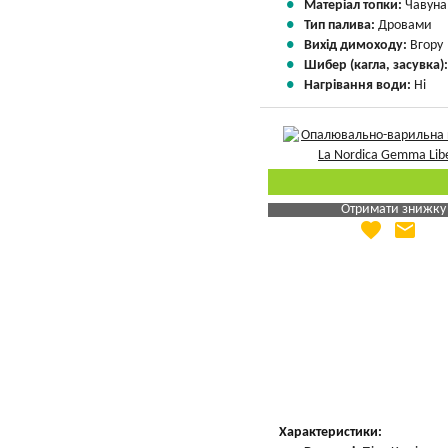
Матеріал топки:
Чавуна
Тип палива:
Дровами
Вихід димоходу:
Вгору
Шибер (кагла, засувка)
Нагрівання води:
Ні
Отримати знижку
favorite
email
Яка Ваша ціна
?
Вказати мою ціну
Характеристики: