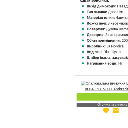
Характеристики:
Вихід димоходу:
Назад
Тип палива:
Дровами
Матеріал топки:
Чавуна
Кожух печі:
З кераміко
Поверхня:
Духова шафа
Дверцята:
З панорамним
Об'єм приміщення:
200
Виробник:
La Nordica
Вид печі:
Піч - Кухня
Шибер (кагла, засувка)
Нагрівання води:
Ні
Отримати знижку
favorite
email
Яка Ваша ціна
?
Вказати мою ціну