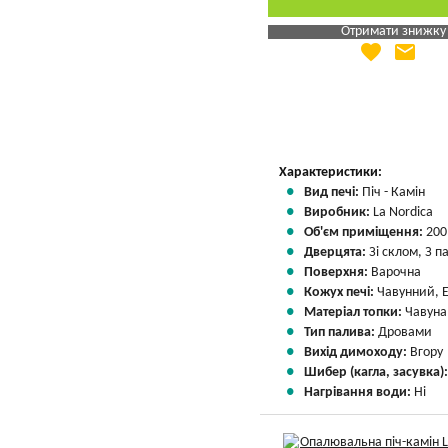
Отримати знижку
favorite
email
Яка Ваша ціна
?
Вказати мою ціну
Характеристики:
Вид печі:
Піч - Камін
Виробник:
La Nordica
Об'єм приміщення:
200
Дверцята:
Зі склом, З 
Поверхня:
Варочна
Кожух печі:
Чавунний, 
Матеріал топки:
Чавуна
Тип палива:
Дровами
Вихід димоходу:
Вгору
Шибер (кагла, засувка)
Нагрівання води:
Ні