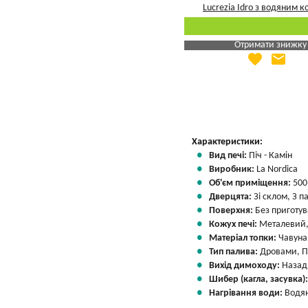
Отримати знижку
favorite
email
Яка Ваша ціна
?
Вказати мою ціну
Характеристики:
Вид печі:
Піч - Камін
Виробник:
La Nordica
Об'єм приміщення:
500
Дверцята:
Зі склом, З 
Поверхня:
Без приготу
Кожух печі:
Металевий,
Матеріал топки:
Чавуна
Тип палива:
Дровами, П
Вихід димоходу:
Назад
Шибер (кагла, засувка)
Нагрівання води:
Водян