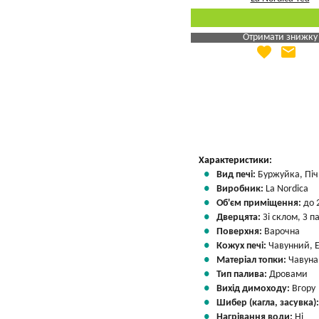
Отримати знижку
favorite
email
Яка Ваша ціна
?
Вказати мою ціну
Характеристики:
Вид печі:
Буржуйка, Піч 
Виробник:
La Nordica
Об'єм приміщення:
до 
Дверцята:
Зі склом, З 
Поверхня:
Варочна
Кожух печі:
Чавунний, 
Матеріал топки:
Чавуна
Тип палива:
Дровами
Вихід димоходу:
Вгору
Шибер (кагла, засувка)
Нагрівання води:
Ні