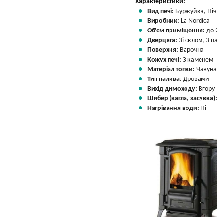
Характеристики:
Вид печі:
Буржуйка, Піч 
Виробник:
La Nordica
Об'єм приміщення:
до 
Дверцята:
Зі склом, З 
Поверхня:
Варочна
Кожух печі:
З каменем
Матеріал топки:
Чавуна
Тип палива:
Дровами
Вихід димоходу:
Вгору
Шибер (кагла, засувка)
Нагрівання води:
Ні