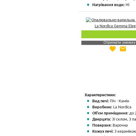
Нагрівання води:
Ні
Отримати знижку
favorite
email
Яка Ваша ціна
?
Вказати мою ціну
Характеристики:
Вид печі:
Піч - Камін
Виробник:
La Nordica
Об'єм приміщення:
до 
Дверцята:
Зі склом, З 
Поверхня:
Варочна
Кожух печі:
З кераміко