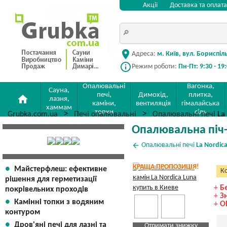
Акції
Доставка та оплата
location_on
Адреса:
м. Київ, вул. Бориспіл
info_outline
Режим роботи:
Пн-Пт: 9:30 - 19
Опалювальні
Вагонка,
Сауна,
печі,
Димохід,
плитка,
home
лазня,
каміни,
вентиляція
гімалайська
хаммам
топки
сіль
Grubka.com.ua
Печі опалювальні
Опалювальні печі
La
Опалювальна піч-
arrow_back
Опалювальні печі
La Nordic
КРАЩА ПРОПОЗИЦІЯ!
Майстерфлеш: ефективне
Ко
рішення для герметизації
+
Б
покрівельних проходів
+
З
Камінні топки з водяним
+
О
контуром
Дров'яні печі для лазні та
Отримати знижку