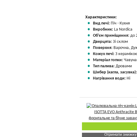
Характеристики:
Вид печі:
Піч - Кухня
Виробник:
La Nordica
Об'єм приміщення:
до 
Дверцята:
Зі склом
Поверхня:
Варочна, Ду
Кожух печі:
З кераміко
Матеріал топки:
Чавуна
Тип палива:
Дровами
Шибер (кагла, засувка)
Нагрівання води:
Ні
Отримати знижку