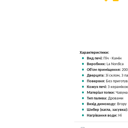
Вказати мою ціну
Характеристики:
Вид печі:
Піч - Камін
Виробник:
La Nordica
Об'єм приміщення:
200
Дверцята:
Зі склом, З 
Поверхня:
Без приготу
Кожух печі:
З кераміко
Матеріал топки:
Чавуна
Тип палива:
Дровами
Вихід димоходу:
Вгору
Шибер (кагла, засувка)
Нагрівання води:
Ні