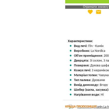
Отримати знижку
favorite
email
Яка Ваша ціна
?
Вказати мою ціну
Характеристики:
Вид печі:
Піч - Камін
Виробник:
La Nordica
Об'єм приміщення:
200
Дверцята:
Зі склом, З 
Поверхня:
Духова шаф
Кожух печі:
З кераміко
Матеріал топки:
Чавуна
Тип палива:
Дровами
Вихід димоходу:
Вгору
Шибер (кагла, засувка)
Нагрівання води:
Ні
КРАЩА ПРОПОЗИЦІЯ!