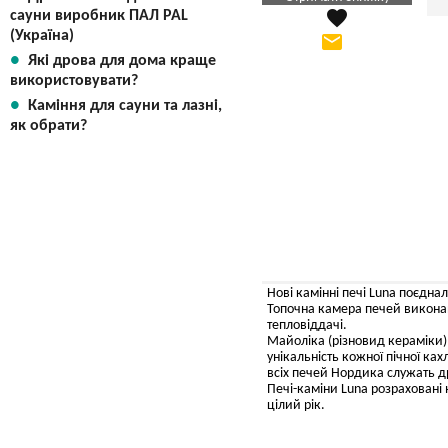
favorite
сауни виробник ПАЛ PAL
Яка Ваша ціна
?
(Україна)
email
Вказати мою ціну
Які дрова для дома краще
використовувати?
Каміння для сауни та лазні,
як обрати?
Нові камінні печі Luna поєдна
Топочна камера печей виконан
тепловіддачі.
Майоліка (різновид кераміки)
унікальність кожної пічної ка
всіх печей Нордика служать д
Печі-каміни Luna розраховані
цілий рік.