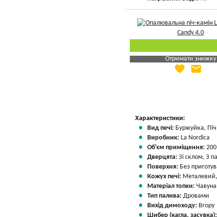
Отримати знижку
favorite
email
Яка Ваша ціна
?
Вказати мою ціну
Характеристики:
Вид печі:
Буржуйка, Піч 
Виробник:
La Nordica
Об'єм приміщення:
200
Дверцята:
Зі склом, З 
Поверхня:
Без приготу
Кожух печі:
Металевий,
Матеріал топки:
Чавуна
Тип палива:
Дровами
Вихід димоходу:
Вгору
Шибер (кагла, засувка)