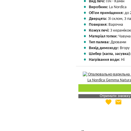
Вид печі:
Піч - Камін
Виробник:
La Nordica
Об'єм приміщення:
до 
Дверцята:
Зі склом, З 
Поверхня:
Варочна
Кожух печі:
З кераміко
Матеріал топки:
Чавуна
Тип палива:
Дровами
Вихід димоходу:
Вгору
Шибер (кагла, засувка)
Нагрівання води:
Ні
Отримати знижку
favorite
email
Яка Ваша ціна
?
Вказати мою ціну