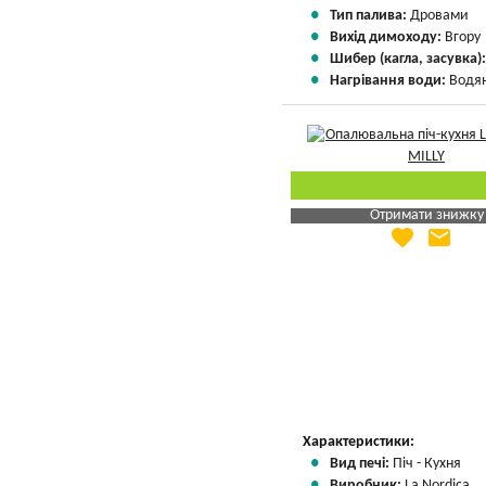
Тип палива:
Дровами
Вихід димоходу:
Вгору
Шибер (кагла, засувка)
Нагрівання води:
Водян
Отримати знижку
favorite
email
Яка Ваша ціна
?
Вказати мою ціну
Характеристики:
Вид печі:
Піч - Кухня
Виробник:
La Nordica