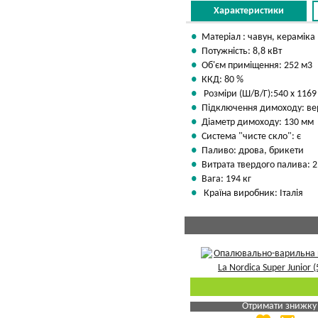
Характеристики
Матеріал : чавун, кераміка
Потужність: 8,8 кВт
Об'єм приміщення: 252 м3
ККД: 80 %
Розміри (Ш/В/Г):540 х 1169
Підключення димоходу: ве
Діаметр димоходу: 130 мм
Система "чисте скло": є
Паливо: дрова, брикети
Витрата твердого палива: 2
Вага: 194 кг
Країна виробник: Італія
Отримати знижку