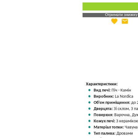
Отримати знижку
favorite
email
Яка Ваша ціна
?
Вказати мою ціну
Характеристики:
Вид печі:
Піч - Камін
Виробник:
La Nordica
Об'єм приміщення:
до 
Дверцята:
Зі склом, З 
Поверхня:
Варочна, Ду
Кожух печі:
З кераміко
Матеріал топки:
Чавуна
Тип палива:
Дровами