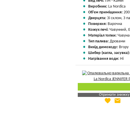
Вид печі:
Піч - Камін
Виробник:
La Nordica
Об'єм приміщення:
200
Дверцята:
Зі склом, З 
Поверхня:
Варочна
Кожух печі:
Чавунний, 
Матеріал топки:
Чавуна
Тип палива:
Дровами
Вихід димоходу:
Вгору
Шибер (кагла, засувка)
Нагрівання води:
Ні
Отримати знижку
favorite
email
Яка Ваша ціна
?
Вказати мою ціну