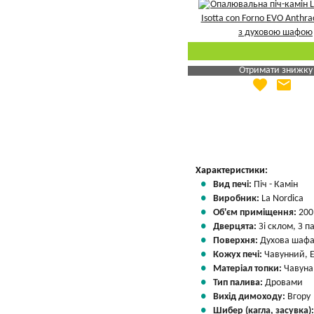
Отримати знижку
favorite
email
Яка Ваша ціна
?
Вказати мою ціну
Характеристики:
Вид печі:
Піч - Камін
Виробник:
La Nordica
Об'єм приміщення:
200
Дверцята:
Зі склом, З 
Поверхня:
Духова шаф
Кожух печі:
Чавунний, 
Матеріал топки:
Чавуна
Тип палива:
Дровами
Вихід димоходу:
Вгору
Шибер (кагла, засувка)