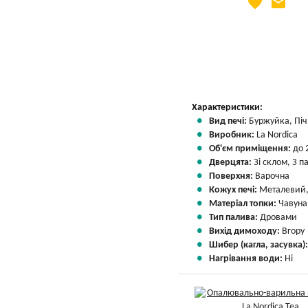
favorite
email
Яка Ваша ціна
?
Вказати мою ціну
Характеристики:
Вид печі:
Буржуйка, Піч 
Виробник:
La Nordica
Об'єм приміщення:
до 
Дверцята:
Зі склом, З 
Поверхня:
Варочна
Кожух печі:
Металевий,
Матеріал топки:
Чавуна
Тип палива:
Дровами
Вихід димоходу:
Вгору
Шибер (кагла, засувка)
Нагрівання води:
Ні