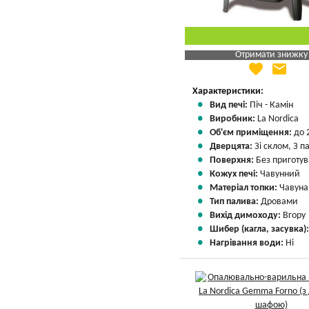
Отримати знижку
favorite
email
Яка Ваша ціна
?
Вказати мою ціну
Характеристики:
Вид печі:
Піч - Камін
Виробник:
La Nordica
Об'єм приміщення:
до 
Дверцята:
Зі склом, З 
Поверхня:
Без приготу
Кожух печі:
Чавунний
Матеріал топки:
Чавуна
Тип палива:
Дровами
Вихід димоходу:
Вгору
Шибер (кагла, засувка)
Нагрівання води:
Ні