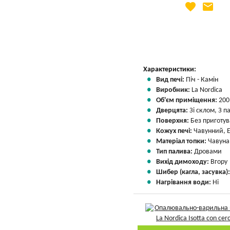
favorite
email
Яка Ваша ціна
?
Вказати мою ціну
Характеристики:
Вид печі:
Піч - Камін
Виробник:
La Nordica
Об'єм приміщення:
200
Дверцята:
Зі склом, З 
Поверхня:
Без приготу
Кожух печі:
Чавунний, 
Матеріал топки:
Чавуна
Тип палива:
Дровами
Вихід димоходу:
Вгору
Шибер (кагла, засувка)
Нагрівання води:
Ні