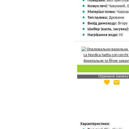
Поверхня:
Без приготу
Кожух печі:
Чавунний, 
Матеріал топки:
Чавуна
Тип палива:
Дровами
Вихід димоходу:
Вгору
Шибер (кагла, засувка)
Нагрівання води:
Ні
Отримати знижку
favorite
email
Яка Ваша ціна
?
Вказати мою ціну
Характеристики: