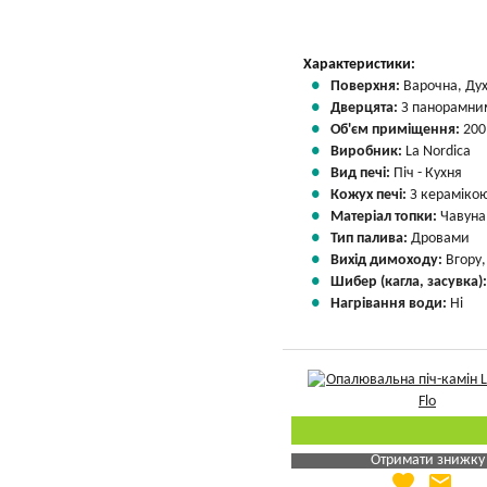
Характеристики:
Поверхня:
Варочна, Ду
Дверцята:
З панорамним
Об'єм приміщення:
200
Виробник:
La Nordica
Вид печі:
Піч - Кухня
Кожух печі:
З кераміко
Матеріал топки:
Чавуна
Тип палива:
Дровами
Вихід димоходу:
Вгору
Шибер (кагла, засувка)
Нагрівання води:
Ні
Отримати знижку
favorite
email
Яка Ваша ціна
?