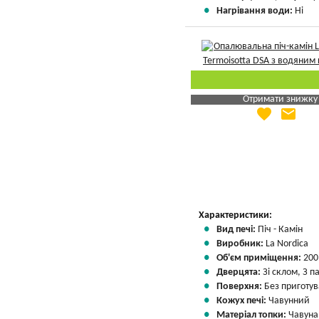
Нагрівання води:
Ні
Отримати знижку
favorite
email
Яка Ваша ціна
?
Вказати мою ціну
Характеристики:
Вид печі:
Піч - Камін
Виробник:
La Nordica
Об'єм приміщення:
200
Дверцята:
Зі склом, З 
Поверхня:
Без приготу
Кожух печі:
Чавунний
Матеріал топки:
Чавуна