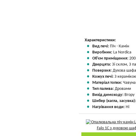
Характеристики:
Вид печі:
Піч - Камін
Виробник:
La Nordica
Об'єм приміщення:
200
Дверцята:
Зі склом, З 
Поверхня:
Духова шаф
Кожух печі:
З кераміко
Матеріал топки:
Чавуна
Тип палива:
Дровами
Вихід димоходу:
Вгору
Шибер (кагла, засувка)
Нагрівання води:
Ні