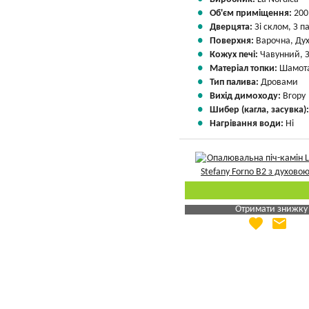
Об'єм приміщення:
200
Дверцята:
Зі склом, З 
Поверхня:
Варочна, Ду
Кожух печі:
Чавунний, 
Матеріал топки:
Шамота
Тип палива:
Дровами
Вихід димоходу:
Вгору
Шибер (кагла, засувка)
Нагрівання води:
Ні
Отримати знижку
favorite
email
Яка Ваша ціна
?
Вказати мою ціну