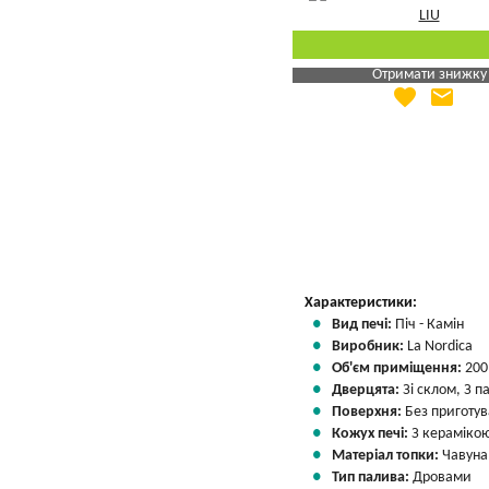
Отримати знижку
favorite
email
Яка Ваша ціна
?
Вказати мою ціну
Характеристики:
Вид печі:
Піч - Камін
Виробник:
La Nordica
Об'єм приміщення:
200
Дверцята:
Зі склом, З 
Поверхня:
Без приготу
Кожух печі:
З кераміко
Матеріал топки:
Чавуна
Тип палива:
Дровами