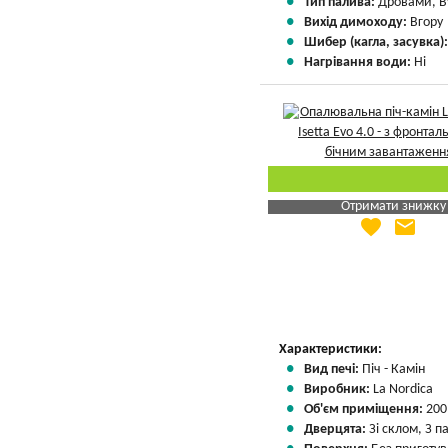
Тип палива:
Дровами, В
Вихід димоходу:
Вгору
Шибер (кагла, засувка)
Нагрівання води:
Ні
Отримати знижку
favorite
email
Яка Ваша ціна
?
Вказати мою ціну
Характеристики:
Вид печі:
Піч - Камін
Виробник:
La Nordica
Об'єм приміщення:
200
Дверцята:
Зі склом, З 