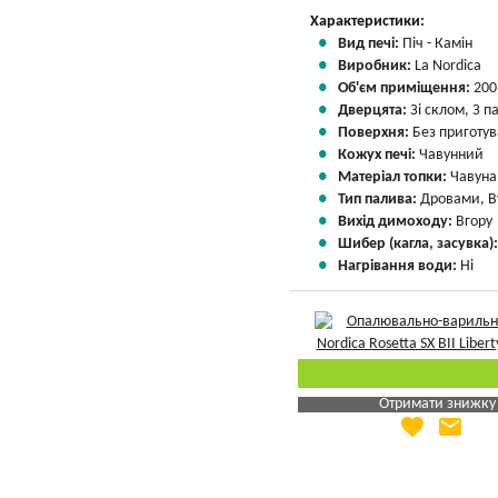
Характеристики:
Вид печі:
Піч - Камін
Виробник:
La Nordica
Об'єм приміщення:
200
Дверцята:
Зі склом, З 
Поверхня:
Без приготу
Кожух печі:
Чавунний
Матеріал топки:
Чавуна
Тип палива:
Дровами, В
Вихід димоходу:
Вгору
Шибер (кагла, засувка)
Нагрівання води:
Ні
Отримати знижку
favorite
email
Яка Ваша ціна
?
Вказати мою ціну