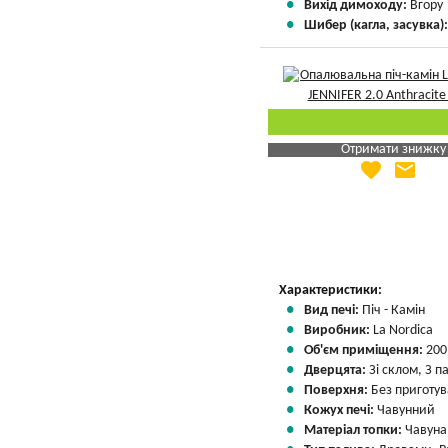
Вихід димоходу:
Вгору
Шибер (кагла, засувка)
Отримати знижку
favorite
email
Яка Ваша ціна
?
Вказати мою ціну
Характеристики:
Вид печі:
Піч - Камін
Виробник:
La Nordica
Об'єм приміщення:
200
Дверцята:
Зі склом, З 
Поверхня:
Без приготу
Кожух печі:
Чавунний
Матеріал топки:
Чавуна