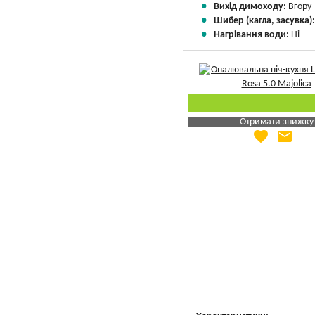
Вихід димоходу:
Вгору
Шибер (кагла, засувка)
Нагрівання води:
Ні
Отримати знижку
favorite
email
Яка Ваша ціна
?
Вказати мою ціну