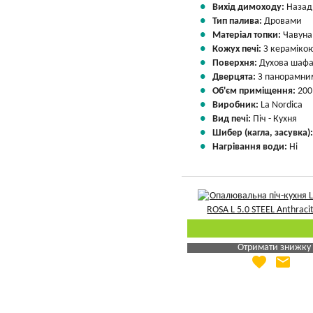
Вихід димоходу:
Назад
Тип палива:
Дровами
Матеріал топки:
Чавуна
Кожух печі:
З кераміко
Поверхня:
Духова шафа
Дверцята:
З панорамним
Об'єм приміщення:
200
Виробник:
La Nordica
Вид печі:
Піч - Кухня
Шибер (кагла, засувка)
Нагрівання води:
Ні
Отримати знижку
favorite
email
Яка Ваша ціна
?
Вказати мою ціну