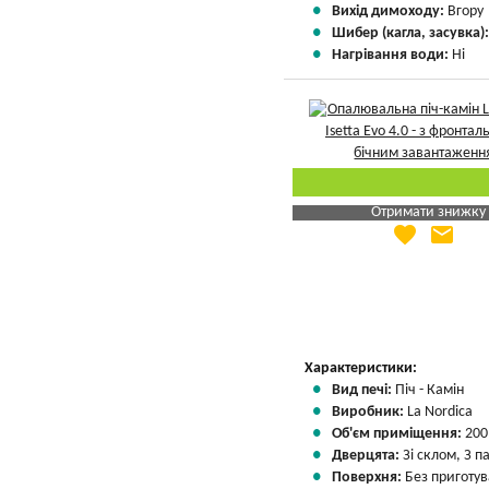
Вихід димоходу:
Вгору
Шибер (кагла, засувка)
Нагрівання води:
Ні
Отримати знижку
favorite
email
Яка Ваша ціна
?
Вказати мою ціну
Характеристики:
Вид печі:
Піч - Камін
Виробник:
La Nordica
Об'єм приміщення:
200
Дверцята:
Зі склом, З 
Поверхня:
Без приготу