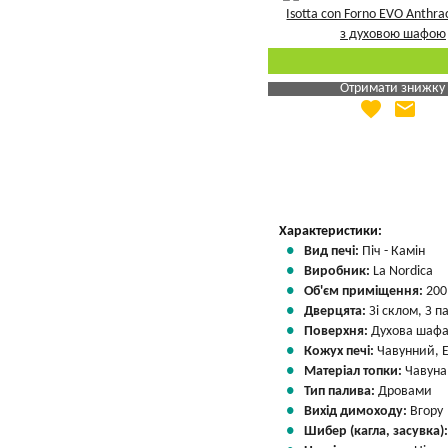
Отримати знижку
favorite
email
Яка Ваша ціна
?
Вказати мою ціну
Характеристики:
Вид печі:
Піч - Камін
Виробник:
La Nordica
Об'єм приміщення:
200
Дверцята:
Зі склом, З 
Поверхня:
Духова шаф
Кожух печі:
Чавунний, 
Матеріал топки:
Чавуна
Тип палива:
Дровами
Вихід димоходу:
Вгору
Шибер (кагла, засувка)