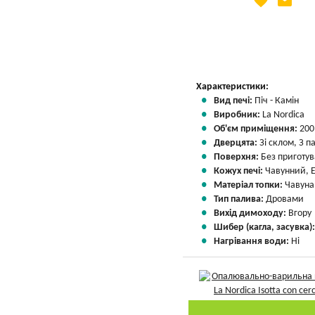
favorite
email
Яка Ваша ціна
?
Вказати мою ціну
Характеристики:
Вид печі:
Піч - Камін
Виробник:
La Nordica
Об'єм приміщення:
200
Дверцята:
Зі склом, З 
Поверхня:
Без приготу
Кожух печі:
Чавунний, 
Матеріал топки:
Чавуна
Тип палива:
Дровами
Вихід димоходу:
Вгору
Шибер (кагла, засувка)
Нагрівання води:
Ні