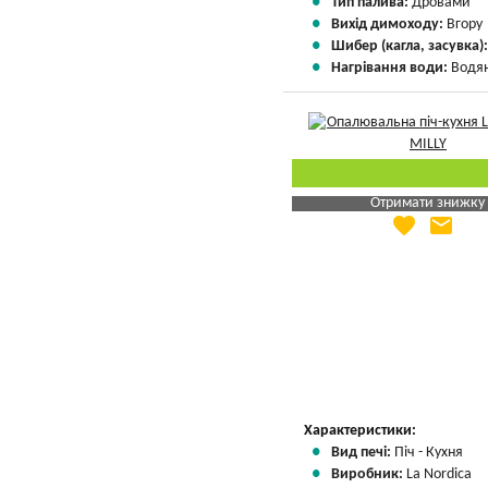
Тип палива:
Дровами
Вихід димоходу:
Вгору
Шибер (кагла, засувка)
Нагрівання води:
Водян
Отримати знижку
favorite
email
Яка Ваша ціна
?
Вказати мою ціну
Характеристики:
Вид печі:
Піч - Кухня
Виробник:
La Nordica