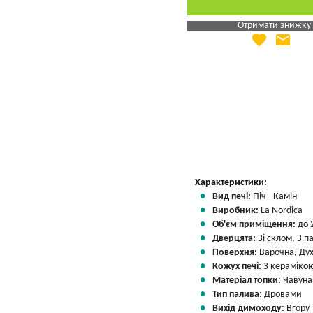
Отримати знижку
favorite
email
Яка Ваша ціна
?
Вказати мою ціну
Характеристики:
Вид печі:
Піч - Камін
Виробник:
La Nordica
Об'єм приміщення:
до 
Дверцята:
Зі склом, З 
Поверхня:
Варочна, Ду
Кожух печі:
З кераміко
Матеріал топки:
Чавуна
Тип палива:
Дровами
Вихід димоходу:
Вгору