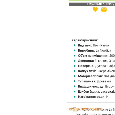
Отримати знижку
favorite
email
Яка Ваша ціна
?
Вказати мою ціну
Характеристики:
Вид печі:
Піч - Камін
Виробник:
La Nordica
Об'єм приміщення:
200
Дверцята:
Зі склом, З 
Поверхня:
Духова шаф
Кожух печі:
З кераміко
Матеріал топки:
Чавуна
Тип палива:
Дровами
Вихід димоходу:
Вгору
Шибер (кагла, засувка)
Нагрівання води:
Ні
КРАЩА ПРОПОЗИЦІЯ!