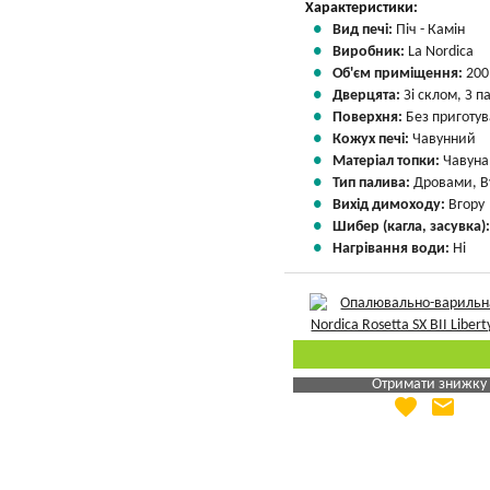
Характеристики:
Вид печі:
Піч - Камін
Виробник:
La Nordica
Об'єм приміщення:
200
Дверцята:
Зі склом, З 
Поверхня:
Без приготу
Кожух печі:
Чавунний
Матеріал топки:
Чавуна
Тип палива:
Дровами, В
Вихід димоходу:
Вгору
Шибер (кагла, засувка)
Нагрівання води:
Ні
Отримати знижку
favorite
email
Яка Ваша ціна
?
Вказати мою ціну