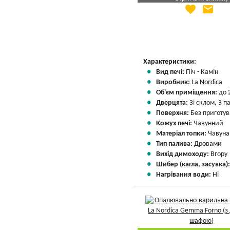
favorite
email
Яка Ваша ціна
?
Вказати мою ціну
Характеристики:
Вид печі:
Піч - Камін
Виробник:
La Nordica
Об'єм приміщення:
до 
Дверцята:
Зі склом, З 
Поверхня:
Без приготу
Кожух печі:
Чавунний
Матеріал топки:
Чавуна
Тип палива:
Дровами
Вихід димоходу:
Вгору
Шибер (кагла, засувка)
Нагрівання води:
Ні