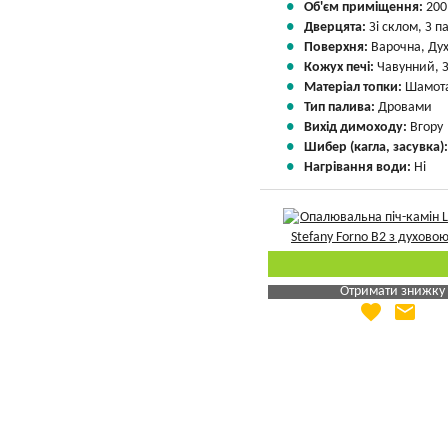
Об'єм приміщення:
200
Дверцята:
Зі склом, З 
Поверхня:
Варочна, Ду
Кожух печі:
Чавунний, 
Матеріал топки:
Шамота
Тип палива:
Дровами
Вихід димоходу:
Вгору
Шибер (кагла, засувка)
Нагрівання води:
Ні
Отримати знижку
favorite
email
Яка Ваша ціна
?
Вказати мою ціну