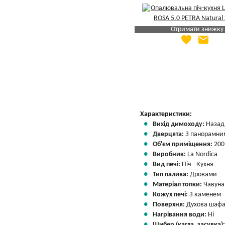
Отримати знижку
favorite
email
Яка Ваша ціна
?
Вказати мою ціну
Характеристики:
Вихід димоходу:
Назад
Дверцята:
З панорамним
Об'єм приміщення:
200
Виробник:
La Nordica
Вид печі:
Піч - Кухня
Тип палива:
Дровами
Матеріал топки:
Чавуна
Кожух печі:
З каменем
Поверхня:
Духова шафа
Нагрівання води:
Ні
Шибер (кагла, засувка)