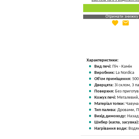
Отримати знижку
favorite
email
Яка Ваша ціна
?
Вказати мою ціну
Характеристики:
Вид печі:
Піч - Камін
Виробник:
La Nordica
Об'єм приміщення:
500
Дверцята:
Зі склом, З 
Поверхня:
Без приготу
Кожух печі:
Металевий,
Матеріал топки:
Чавуна
Тип палива:
Дровами, П
Вихід димоходу:
Назад
Шибер (кагла, засувка)
Нагрівання води:
Водян