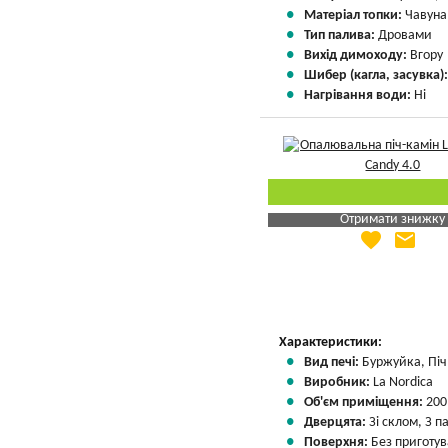
Матеріал топки:
Чавуна
Тип палива:
Дровами
Вихід димоходу:
Вгору
Шибер (кагла, засувка)
Нагрівання води:
Ні
Отримати знижку
favorite
email
Яка Ваша ціна
?
Вказати мою ціну
Характеристики:
Вид печі:
Буржуйка, Піч 
Виробник:
La Nordica
Об'єм приміщення:
200
Дверцята:
Зі склом, З 
Поверхня:
Без приготу