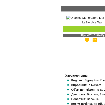
Отримати знижку
favorite
email
Яка Ваша ціна
?
Вказати мою ціну
Характеристики:
Вид печі:
Буржуйка, Піч 
Виробник:
La Nordica
Об'єм приміщення:
до 
Дверцята:
Зі склом, З 
Поверхня:
Варочна
Кожух печі:
Чавунний, 