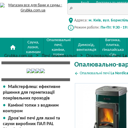
Акції
Доставка та оплата
location_on
Адреса:
м. Київ, вул. Бориспіл
info_outline
Режим роботи:
Пн-Пт: 9:30 - 19
Опалювальні
Вагонка,
Сауна,
печі,
Димохід,
плитка,
home
лазня,
каміни,
вентиляція
гімалайська
хаммам
топки
сіль
Grubka.com.ua
Печі опалювальні
Опалювальні печі
La
Опалювально-варил
arrow_back
Опалювальні печі
La Nordic
Майстерфлеш: ефективне
рішення для герметизації
покрівельних проходів
Камінні топки з водяним
контуром
Дров'яні печі для лазні та
сауни виробник ПАЛ PAL