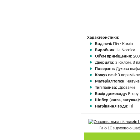
Характеристики:
Вид печі:
Піч - Камін
Виробник:
La Nordica
Об'єм приміщення:
200
Дверцята:
Зі склом, З 
Поверхня:
Духова шаф
Кожух печі:
З кераміко
Матеріал топки:
Чавуна
Тип палива:
Дровами
Вихід димоходу:
Вгору
Шибер (кагла, засувка)
Нагрівання води:
Ні