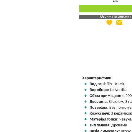
Отримати знижку
favorite
email
Яка Ваша ціна
?
Вказати мою ціну
Характеристики:
Вид печі:
Піч - Камін
Виробник:
La Nordica
Об'єм приміщення:
200
Дверцята:
Зі склом, З 
Поверхня:
Без приготу
Кожух печі:
З кераміко
Матеріал топки:
Чавуна
Тип палива:
Дровами
Вихід димоходу:
Вгору