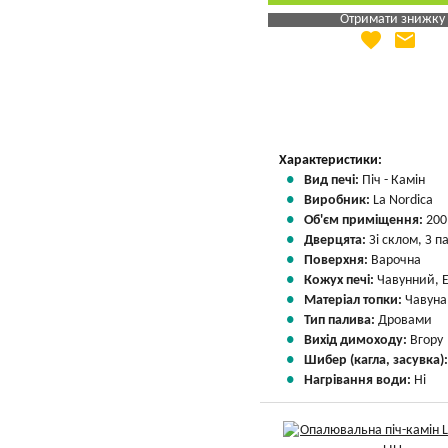
Отримати знижку
favorite
email
Яка Ваша ціна
?
Вказати мою ціну
Характеристики:
Вид печі:
Піч - Камін
Виробник:
La Nordica
Об'єм приміщення:
200
Дверцята:
Зі склом, З 
Поверхня:
Варочна
Кожух печі:
Чавунний, 
Матеріал топки:
Чавуна
Тип палива:
Дровами
Вихід димоходу:
Вгору
Шибер (кагла, засувка)
Нагрівання води:
Ні