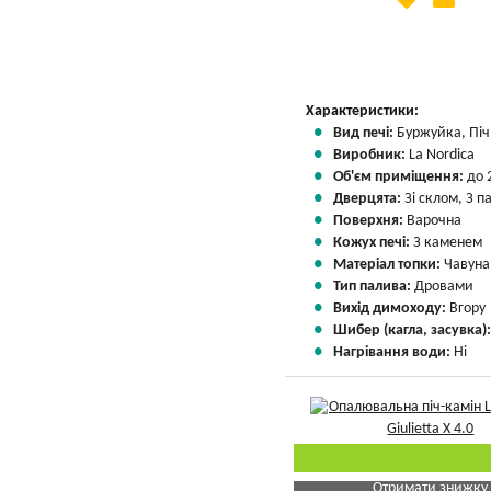
Вказати мою ціну
Характеристики:
Вид печі:
Буржуйка, Піч 
Виробник:
La Nordica
Об'єм приміщення:
до 
Дверцята:
Зі склом, З 
Поверхня:
Варочна
Кожух печі:
З каменем
Матеріал топки:
Чавуна
Тип палива:
Дровами
Вихід димоходу:
Вгору
Шибер (кагла, засувка)
Нагрівання води:
Ні
Отримати знижку