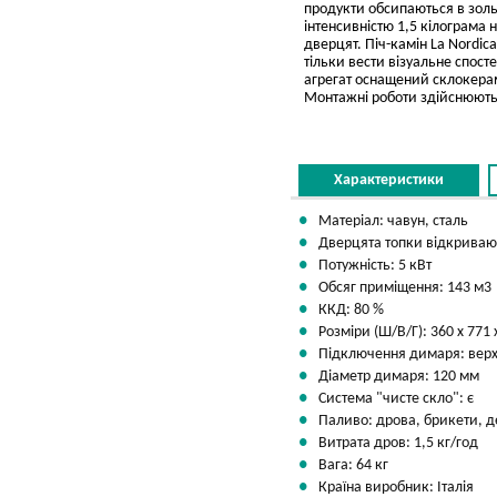
продукти обсипаються в зольн
інтенсивністю 1,5 кілограма
дверцят. Піч-камін La Nordic
тільки вести візуальне спос
агрегат оснащений склокерам
Монтажні роботи здійснюютьс
Характеристики
Матеріал: чавун, сталь
Дверцята топки відкривают
Потужність: 5 кВт
Обсяг приміщення: 143 м3
ККД: 80 %
Розміри (Ш/В/Г): 360 х 771 
Підключення димаря: вер
Діаметр димаря: 120 мм
Система "чисте скло": є
Паливо: дрова, брикети, д
Витрата дров: 1,5 кг/год
Вага: 64 кг
Країна виробник: Італія