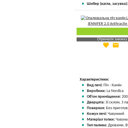
Шибер (кагла, засувка)
Отримати знижку
favorite
email
Яка Ваша ціна
?
Вказати мою ціну
Характеристики:
Вид печі:
Піч - Камін
Виробник:
La Nordica
Об'єм приміщення:
200
Дверцята:
Зі склом, З 
Поверхня:
Без приготу
Кожух печі:
Чавунний
Матеріал топки:
Чавуна
Тип палива:
Дровами, В