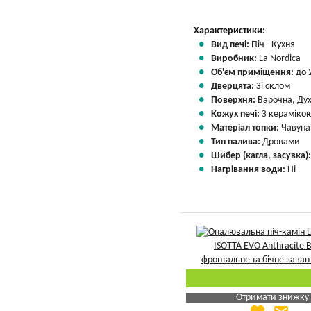
Характеристики:
Вид печі:
Піч - Кухня
Виробник:
La Nordica
Об'єм приміщення:
до 
Дверцята:
Зі склом
Поверхня:
Варочна, Ду
Кожух печі:
З кераміко
Матеріал топки:
Чавуна
Тип палива:
Дровами
Шибер (кагла, засувка)
Нагрівання води:
Ні
Отримати знижку