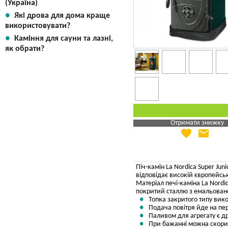
(Україна)
Які дрова для дома краще
використовувати?
Каміння для сауни та лазні,
як обрати?
Отримати знижку
favorite
email
Яка Ваша ціна
?
Вказати мою ціну
Піч-камін La Nordica Super Jun
відповідає високій європейськ
Матеріал печі-каміна La Nordic
покритий сталлю з емальова
Топка закритого типу вико
Подача повітря йде на пер
Паливом для агрегату є др
При бажанні можна скорист