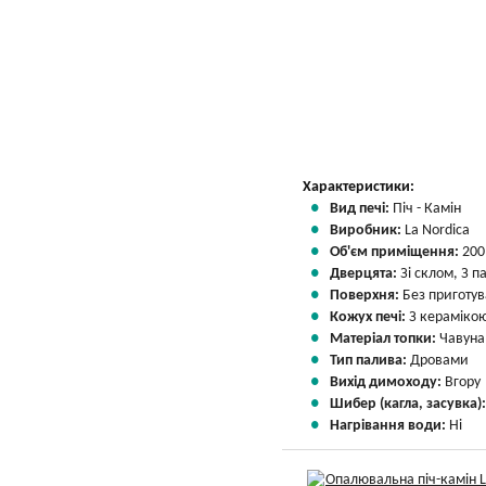
Вказати мою ціну
Характеристики:
Вид печі:
Піч - Камін
Виробник:
La Nordica
Об'єм приміщення:
200
Дверцята:
Зі склом, З 
Поверхня:
Без приготу
Кожух печі:
З кераміко
Матеріал топки:
Чавуна
Тип палива:
Дровами
Вихід димоходу:
Вгору
Шибер (кагла, засувка)
Нагрівання води:
Ні