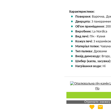
Характеристики:
Поверхня:
Варочна, Ду
Дверцята:
З панорамним
Об'єм приміщення:
200
Виробник:
La Nordica
Вид печі:
Піч - Кухня
Кожух печі:
З кераміко
Матеріал топки:
Чавуна
Тип палива:
Дровами
Вихід димоходу:
Вгору
Шибер (кагла, засувка)
Нагрівання води:
Ні
Отримати знижку
favorite
email
Яка Ваша ціна
?