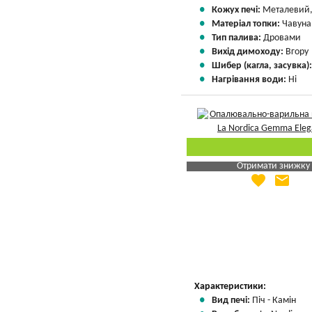
Кожух печі:
Металевий,
Матеріал топки:
Чавуна
Тип палива:
Дровами
Вихід димоходу:
Вгору
Шибер (кагла, засувка)
Нагрівання води:
Ні
Отримати знижку
favorite
email
Яка Ваша ціна
?
Вказати мою ціну
Характеристики:
Вид печі:
Піч - Камін