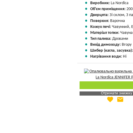
Виробник:
La Nordica
Об'єм приміщення:
200
Дверцята:
Зі склом, З 
Поверхня:
Варочна
Кожух печі:
Чавунний, 
Матеріал топки:
Чавуна
Тип палива:
Дровами
Вихід димоходу:
Вгору
Шибер (кагла, засувка)
Нагрівання води:
Ні
Отримати знижку
favorite
email
Яка Ваша ціна
?
Вказати мою ціну