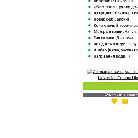
Виробник:
La Nordica
Об'єм приміщення:
до 
Дверцята:
Зі склом, З 
Поверхня:
Варочна
Кожух печі:
З кераміко
Матеріал топки:
Чавуна
Тип палива:
Дровами
Вихід димоходу:
Вгору
Шибер (кагла, засувка)
Нагрівання води:
Ні
Отримати знижку
favorite
email
Яка Ваша ціна
?
Вказати мою ціну