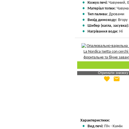
Кожух печі:
Чавунний, 
Матеріал топки:
Чавуна
Тип палива:
Дровами
Вихід димоходу:
Вгору
Шибер (кагла, засувка)
Нагрівання води:
Ні
Отримати знижку
favorite
email
Яка Ваша ціна
?
Вказати мою ціну
Характеристики:
Вид печі:
Піч - Камін