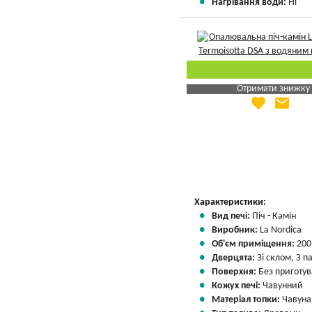
Нагрівання води:
Ні
Отримати знижку
favorite
email
Яка Ваша ціна
?
Вказати мою ціну
Характеристики:
Вид печі:
Піч - Камін
Виробник:
La Nordica
Об'єм приміщення:
200
Дверцята:
Зі склом, З 
Поверхня:
Без приготу
Кожух печі:
Чавунний
Матеріал топки:
Чавуна