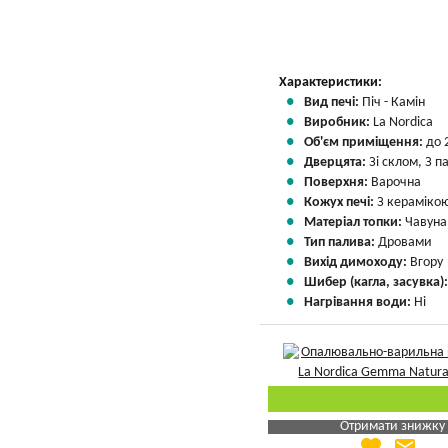
Характеристики:
Вид печі:
Піч - Камін
Виробник:
La Nordica
Об'єм приміщення:
до 
Дверцята:
Зі склом, З 
Поверхня:
Варочна
Кожух печі:
З кераміко
Матеріал топки:
Чавуна
Тип палива:
Дровами
Вихід димоходу:
Вгору
Шибер (кагла, засувка)
Нагрівання води:
Ні
Отримати знижку
favorite
email
Яка Ваша ціна
?