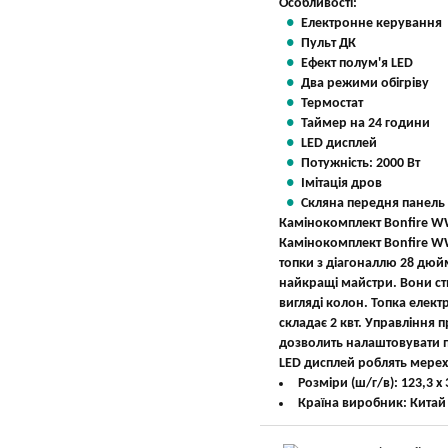
Особливості:
Електронне керування
Пульт ДК
Ефект полум'я LED
Два режими обігріву
Термостат
Таймер на 24 години
LED дисплей
Потужність: 2000 Вт
Імітація дров
Скляна передня панель
Камінокомплект Bonfire W
Камінокомплект Bonfire WW
топки з діагоналлю 28 дю
найкращі майстри. Вони ст
вигляді колон. Топка елек
складає 2 квт. Управління 
дозволить налаштовувати п
LED дисплей роблять мерехт
Розміри (ш/г/в): 123,3 х 
Країна виробник: Китай