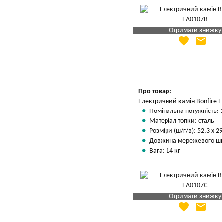
Отримати знижку
favorite
email
Яка Ваша ціна
?
Вказати мою ціну
Про товар:
Електричний камін Bonfire 
Номінальна потужність: 
Матеріал топки: сталь
Розміри (ш/г/в): 52,3 х 29
Довжина мережевого шн
Вага: 14 кг
Отримати знижку
favorite
email
Яка Ваша ціна
?
Вказати мою ціну