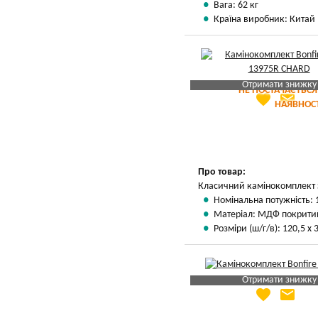
Вага: 62 кг
Країна виробник: Китай
Отримати знижку
НЕ ПОСТАЧАЄТЬСЯ
favorite
email
Яка Ваша ціна
?
НАЯВНОСТ
Вказати мою ціну
Про товар:
Класичний камінокомплект 
Номінальна потужність: 
Матеріал: МДФ покрити
Розміри (ш/г/в): 120,5 х 
Отримати знижку
favorite
email
Яка Ваша ціна
?
Вказати мою ціну