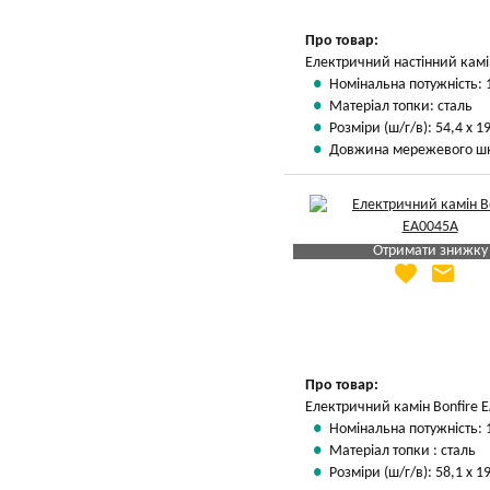
Про товар:
Електричний настінний камі
Номінальна потужність: 
Матеріал топки: сталь
Розміри (ш/г/в): 54,4 х 19
Довжина мережевого шн
Отримати знижку
favorite
email
Яка Ваша ціна
?
Вказати мою ціну
Про товар:
Електричний камін Bonfire 
Номінальна потужність: 
Матеріал топки : сталь
Розміри (ш/г/в): 58,1 х 19