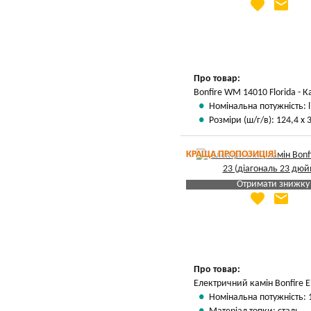
favorite
email
Яка Ваша ціна
?
Вказати мою ціну
Про товар:
Bonfire WM 14010 Florida - 
Номінальна потужність: l
Розміри (ш/г/в): 124,4 х 
КРАЩА ПРОПОЗИЦІЯ!
Отримати знижку
favorite
email
Яка Ваша ціна
?
Вказати мою ціну
Про товар:
Електричний камін Bonfire E
Номінальна потужність: 1