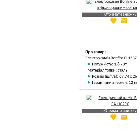
Отримати знижку
favorite
email
Яка Ваша ціна
?
Вказати мою ціну
Про товар:
Електрокамін Bonfire EL1537
Потужність: 1,8 кВт
Матеріал топки: сталь
Розмір (ш/г/в): 69,74 х 26
Гарантійний термін: 12 м
Отримати знижку
favorite
email
Яка Ваша ціна
?
Вказати мою ціну