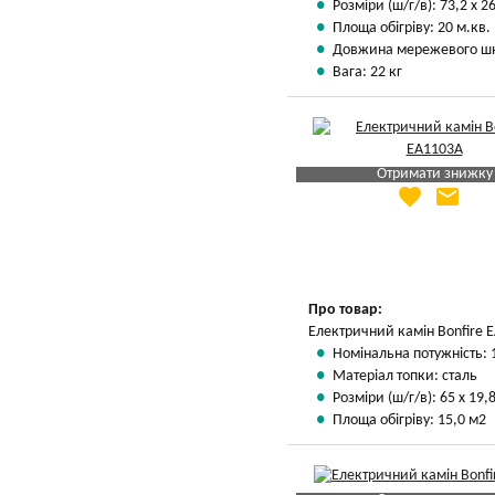
Розміри (ш/г/в): 73,2 х 26
Площа обігріву: 20 м.кв.
Довжина мережевого шн
Вага: 22 кг
Отримати знижку
favorite
email
Яка Ваша ціна
?
Вказати мою ціну
Про товар:
Електричний камін Bonfire 
Номінальна потужність: 
Матеріал топки: сталь
Розміри (ш/г/в): 65 х 19,8
Площа обігріву: 15,0 м2