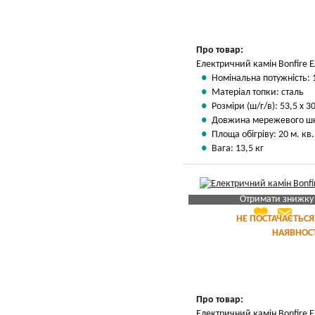
Про товар:
Електричний камін Bonfire 
Номінальна потужність: 
Матеріал топки: сталь
Розміри (ш/г/в): 53,5 х 30
Довжина мережевого шн
Площа обігріву: 20 м. кв.
Вага: 13,5 кг
Отримати знижку
favorite
email
Яка Ваша ціна
?
НЕ ПОСТАЧАЄТЬСЯ
НАЯВНОСТ
Вказати мою ціну
Про товар:
Електричний камін Bonfire 