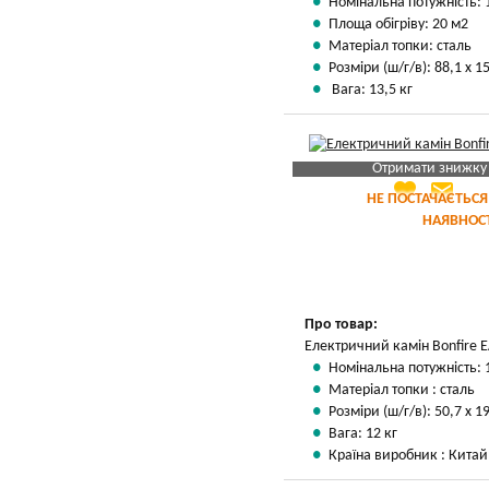
Номінальна потужність: 
Площа обігріву: 20 м2
Матеріал топки: сталь
Розміри (ш/г/в): 88,1 х 15
Вага: 13,5 кг
Отримати знижку
favorite
email
Яка Ваша ціна
?
НЕ ПОСТАЧАЄТЬСЯ
НАЯВНОСТ
Вказати мою ціну
Про товар:
Електричний камін Bonfire 
Номінальна потужність: 
Матеріал топки : сталь
Розміри (ш/г/в): 50,7 х 19
Вага: 12 кг
Країна виробник : Китай