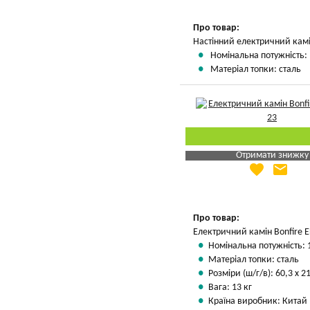
Про товар:
Настінний електричний кам
Номінальна потужність: 
Матеріал топки: сталь
Отримати знижку
favorite
email
Яка Ваша ціна
?
Вказати мою ціну
Про товар:
Електричний камін Bonfire E
Номінальна потужність: 
Матеріал топки: сталь
Розміри (ш/г/в): 60,3 х 2
Вага: 13 кг
Країна виробник: Китай