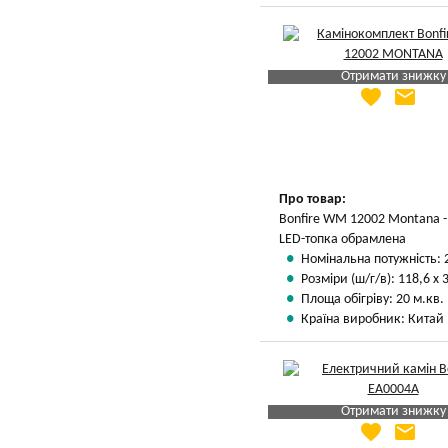
Отримати знижку
favorite
email
Яка Ваша ціна
?
Вказати мою ціну
Про товар:
Bonfire WM 12002 Montana -
LED-топка обрамлена
Номінальна потужність: 
Розміри (ш/г/в): 118,6 х 
Площа обігріву: 20 м.кв.
Країна виробник: Китай
Отримати знижку
favorite
email
Яка Ваша ціна
?