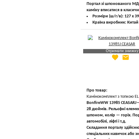
Портал зі шпонованого МДФ
каміну вписатися в класични
Розміри (ш/г/в): 127 х 39
Країна виробник: Китай
Отримати знижку
favorite
email
Яка Ваша ціна
?
Вказати мою ціну
Про товар:
Камінокомплект з топкою E
Bonfire
WW 13985 CEASARJ
—
28 дюймів. Рельєфні елеме
шпоном, колір — горіх. Пор
автомобілі, ліфті і т.д.
Складання порталу здійснює
спеціальних навичок або з