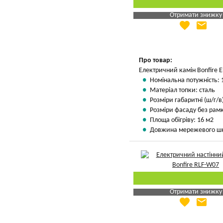
Отримати знижку
favorite
email
Яка Ваша ціна
?
Вказати мою ціну
Про товар:
Електричний камін Bonfire 
Номінальна потужність: 
Матеріал топки: сталь
Розміри габаритні (ш/г/в)
Розміри фасаду без рамки
Площа обігріву: 16 м2
Довжина мережевого шн
Отримати знижку
favorite
email
Яка Ваша ціна
?
Вказати мою ціну