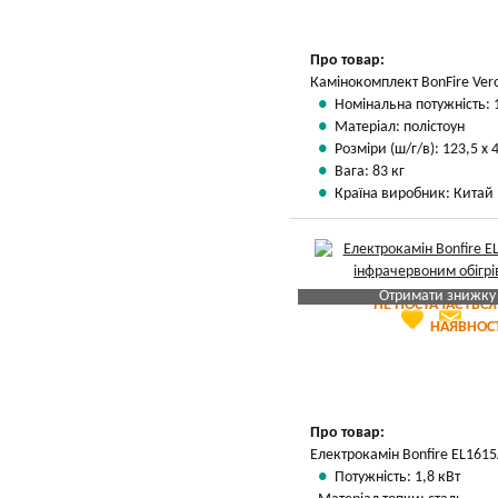
Про товар:
Камінокомплект BonFire Ver
Номінальна потужність: 
Матеріал: полістоун
Розміри (ш/г/в): 123,5 х 
Вага: 83 кг
Країна виробник: Китай
Отримати знижку
НЕ ПОСТАЧАЄТЬСЯ
favorite
email
Яка Ваша ціна
?
НАЯВНОСТ
Вказати мою ціну
Про товар:
Електрокамін Bonfire EL1615
Потужність: 1,8 кВт