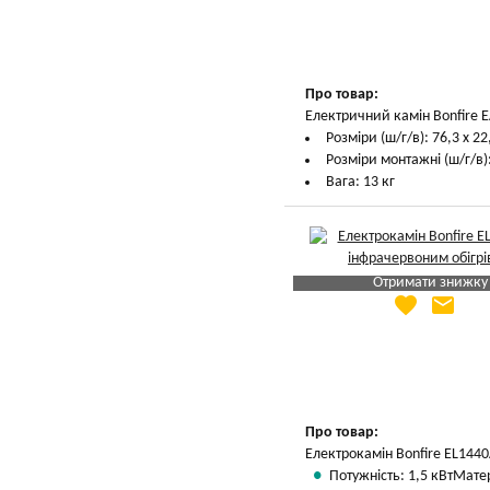
Вказати мою ціну
Про товар:
Електричний камін Bonfire E
Розміри (ш/г/в): 76,3 х 22
Розміри монтажні (ш/г/в):
Вага: 13 кг
Отримати знижку
favorite
email
Яка Ваша ціна
?
Вказати мою ціну
Про товар:
Електрокамін Bonfire EL1440
Потужність: 1,5 кВт
Матер