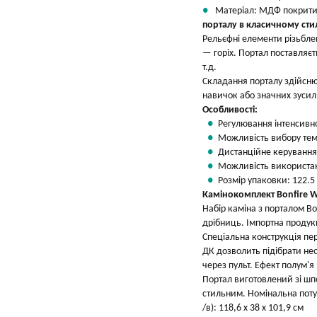
Матеріал: МДФ покритий 
порталу в класичному стил
Рельєфні елементи різьбле
— горіх. Портал поставляєт
т.д.
Складання порталу здійснює
навичок або значних зусил
Особливості:
Регулювання інтенсивно
Можливість вибору те
Дистанційне керування
Можливість використанн
Розмір упаковки: 122.5 
Камінокомплект Bonfire 
Набір каміна з порталом B
дрібниць. Імпортна продукц
Спеціальна конструкція пер
ДК дозволить підібрати не
через пульт. Ефект полум'я
Портал виготовлений зі шп
стильним. Номінальна потуж
/в): 118,6 х 38 х 101,9 см