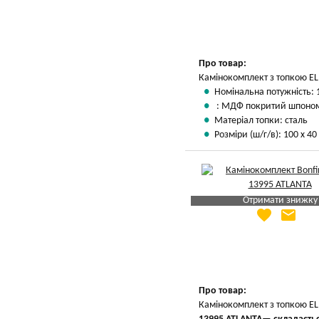
Про товар:
Камінокомплект з топкою EL
Номінальна потужність: 
: МДФ покритий шпоно
Матеріал топки: сталь
Розміри (ш/г/в): 100 х 40
Отримати знижку
favorite
email
Яка Ваша ціна
?
Вказати мою ціну
Про товар:
Камінокомплект з топкою EL