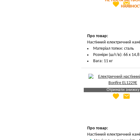
НЕ ПОСТАЧАЄТЬСЯ
favorite
email
Яка Ваша ціна
?
НАЯВНОСТ
Вказати мою ціну
Про товар:
Настінний електричний камі
Матеріал топки: сталь
Розміри (ш/г/в): 66 х 14,8
Вага: 11 кг
Отримати знижку
favorite
email
Яка Ваша ціна
?
Вказати мою ціну
Про товар:
Настінний електричний камі