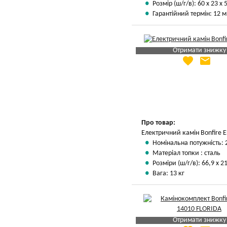
Розмір (ш/г/в): 60 х 23 х 
Гарантійний термін: 12 м
Отримати знижку
favorite
email
Яка Ваша ціна
?
Вказати мою ціну
Про товар:
Електричний камін Bonfire 
Номінальна потужність: 
Матеріал топки : сталь
Розміри (ш/г/в): 66,9 х 21
Вага: 13 кг
Отримати знижку