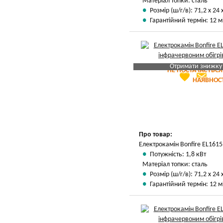
Матеріал топки: сталь
Розмір (ш/г/в): 71,2 х 24 
Гарантійний термін: 12 м
Отримати знижку
НЕ ПОСТАЧАЄТЬСЯ
favorite
email
Яка Ваша ціна
?
НАЯВНОСТ
Вказати мою ціну
Про товар:
Електрокамін Bonfire EL1615
Потужність: 1,8 кВт
Матеріал топки: сталь
Розмір (ш/г/в): 71,2 х 24 
Гарантійний термін: 12 м