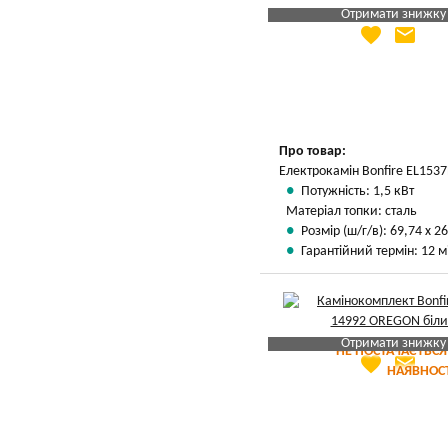
Отримати знижку
favorite
email
Яка Ваша ціна
?
Вказати мою ціну
Про товар:
Електрокамін Bonfire EL1537
Потужність: 1,5 кВт
Матеріал топки: сталь
Розмір (ш/г/в): 69,74 х 26
Гарантійний термін: 12 м
Отримати знижку
НЕ ПОСТАЧАЄТЬСЯ
favorite
email
Яка Ваша ціна
?
НАЯВНОСТ
Вказати мою ціну