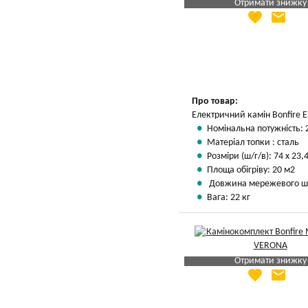
Отримати знижку
favorite
email
Яка Ваша ціна
?
Вказати мою ціну
Про товар:
Електричний камін Bonfire 
Номінальна потужність: 
Матеріал топки : сталь
Розміри (ш/г/в): 74 х 23,4
Площа обігріву: 20 м2
Довжина мережевого шн
Вага: 22 кг
Отримати знижку
favorite
email
Яка Ваша ціна
?
Вказати мою ціну