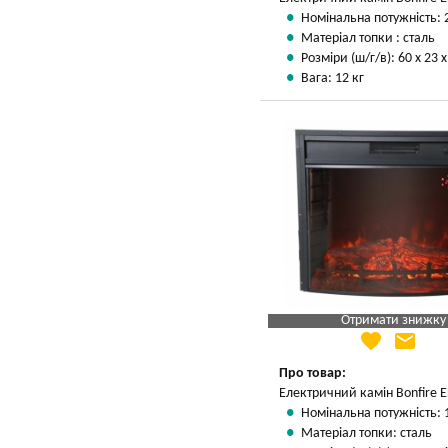
Номінальна потужність: 
Матеріал топки : сталь
Розміри (ш/г/в): 60 х 23 
Вага: 12 кг
Отримати знижку
favorite
email
Яка Ваша ціна
?
Вказати мою ціну
Про товар:
Електричний камін Bonfire 
Номінальна потужність: 
Матеріал топки: сталь