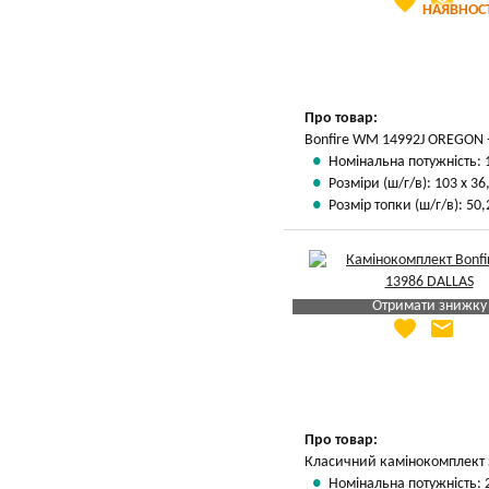
favorite
email
Яка Ваша ціна
?
НАЯВНОСТ
Вказати мою ціну
Про товар:
Bonfire WM 14992J OREGON -
Номінальна потужність: 
Розміри (ш/г/в): 103 х 36
Розмір топки (ш/г/в): 50,2
Отримати знижку
favorite
email
Яка Ваша ціна
?
Вказати мою ціну
Про товар:
Класичний камінокомплект з
Номінальна потужність: 