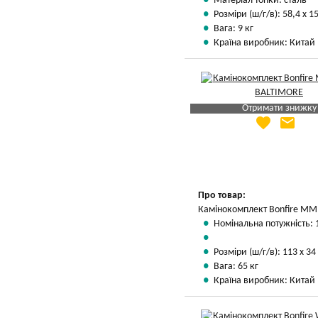
Матеріал топки: сталь
Розміри (ш/г/в): 58,4 х 15
Вага: 9 кг
Країна виробник: Китай
Отримати знижку
favorite
email
Яка Ваша ціна
?
Вказати мою ціну
Про товар:
Камінокомплект Bonfire MM1
Номінальна потужність: 
Розміри (ш/г/в): 113 х 34
Вага: 65 кг
Країна виробник: Китай