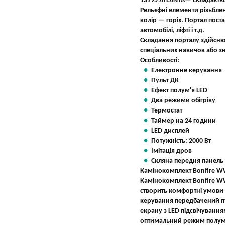
13995 ATLANTA— складається
Рельєфні елементи різьбле
колір — горіх. Портал пост
автомобілі, ліфті і т.д.
Складання порталу здійснює
спеціальних навичок або з
Особливості:
Електронне керування
Пульт ДК
Ефект полум'я LED
Два режими обігріву
Термостат
Таймер на 24 години
LED дисплей
Потужність: 2000 Вт
Імітація дров
Скляна передня панель
Камінокомплект Bonfire W
Камінокомплект Bonfire WW
створить комфортні умови д
керування передбачений п
екрану з LED підсвічуванн
оптимальний режим полум'я.