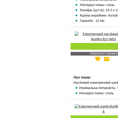
Матеріал топки: сталь
Розміри (ш/г/в): 54,5 х 1
Країна виробник: Китай
Гарантія : 12 міс
Отримати знижку
favorite
email
Яка Ваша ціна
?
Вказати мою ціну
Про товар:
Настінний електричний кам
Номінальна потужність: 
Матеріал топки: сталь