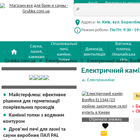
Акції
Доставка та оплата
location_on
Адреса:
м. Київ, вул. Бориспіл
info_outline
Режим роботи:
Пн-Пт: 9:30 - 19
Опалювальні
Вагонка,
Сауна,
печі,
Димохід,
плитка,
home
лазня,
каміни,
вентиляція
гімалайська
хаммам
топки
сіль
Grubka.com.ua
Електрокаміни
Електричний камін Bonfi
Електричний камін
arrow_back
Електрокаміни
Майстерфлеш: ефективне
Ко
рішення для герметизації
+
Б
покрівельних проходів
+
О
Камінні топки з водяним
Отримати знижку
контуром
favorite
Яка Ваша ціна
?
Дров'яні печі для лазні та
email
сауни виробник ПАЛ PAL
Вказати мою ціну