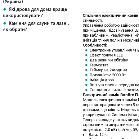
(Україна)
Які дрова для дома краще
використовувати?
Стильний електричний камін 
стильності.
Каміння для сауни та лазні,
Управління роботою здійснюєт
як обрати?
приміщення. Підсвічування LE
привабливим. Реалістична іміт
Імітація тління полін з можлив
Особливості:
Електронне управління >П
Ефект полум'я LED
Два режими обігріву
Термостат
Таймер на 24години
Потужність: 2000 Вт
Імітація дров
Вигнута скляна передня п
Стандартна вилка із зазе
Електричний камін Bonfire E
Модель електричного каміна B
перестає працювати через 5 с
дровами, що тліють. Модель к
у користуванні. Система іміта
Тепер насолоджуватись видом 
стриманим та акуратним зовні
потужність: 2,0 кВт (ш/г/в): 59,
Вага: 12 кг