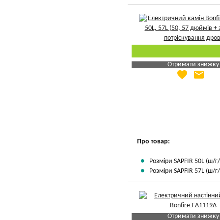
Отримати знижку
favorite
email
Яка Ваша ціна
?
Вказати мою ціну
Про товар:
Розміри SAPFIR 50L (ш/г/в
Розміри SAPFIR 57L (ш/г/в
Отримати знижку