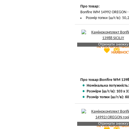
Про товар:
Bonfire WM 14992 OREGON - К
Розмір топки (ш/г/в): 50,2
Отримати знижку
НЕ ПОСТАЧАЄТЬСЯ
favorite
email
Яка Ваша ціна
?
НАЯВНОСТ
Вказати мою ціну
Про товар:
Bonfire WM 13988
Номінальна потужність:
Розміри (ш/г/в): 103 х 3
Розмір топки (ш/г/в): 60
Отримати знижку
НЕ ПОСТАЧАЄТЬСЯ