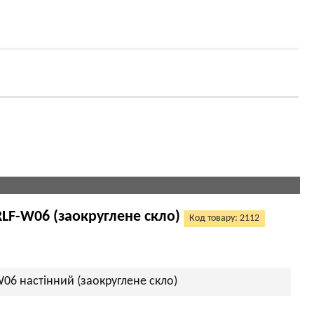
RLF-W06 (заокруглене скло)
Код товару: 2112
W06 настінний (заокруглене скло)