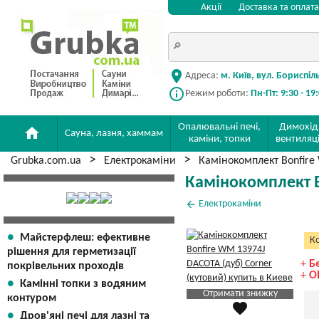
Акції
Доставка та оплата
location_on
Адреса:
м. Київ, вул. Бориспіл
info_outline
Режим роботи:
Пн-Пт: 9:30 - 19
Опалювальні печі,
Димохід
home
Сауна, лазня, хаммам
каміни, топки
вентиляц
Grubka.com.ua
Електрокаміни
Камінокомплект Bonfire
Камінокомплект B
arrow_back
Електрокаміни
Майстерфлеш: ефективне
Ко
рішення для герметизації
+
Б
покрівельних проходів
+
О
Камінні топки з водяним
Отримати знижку
контуром
favorite
Яка Ваша ціна
?
Дров'яні печі для лазні та