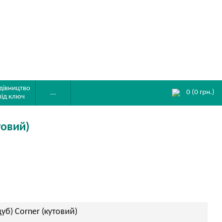
дівництво
0
(
0
грн.)
...
під ключ
товий)
б) Corner (кутовий)