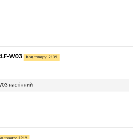
RLF-W03
Код товару: 2109
W03 настінний
д товару: 1919