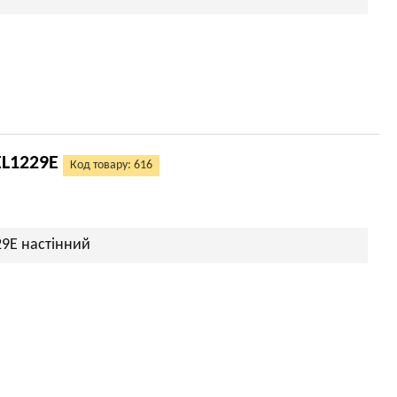
EL1229E
Код товару: 616
29E настінний