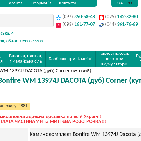
Гарантія
Інформація
Контакти
UA
RU
(097)
350-58-48
(095)
142-32-80
(093)
161-77-07
(044)
361-76-69
ьська, 4
:00, Сб-Нд: 12:00 - 15:00
Теплові насоси,
,
Вагонка, плитка,
Бу
Барбекю, грилі, меблі
інвертори,
ія
гімалайська сіль
акумулятори
 WM 13974J DACOTA (дуб) Corner (кутовий)
onfire WM 13974J DACOTA (дуб) Corner (ку
д товару: 1881
езкоштовна адресна доставка по всій Україні!
ПЛАТА ЧАСТИНАМИ та МИТТЄВА РОЗСТРОЧКА!!!
Каминокомплект Bonfire WM 13974J Dacota (ду