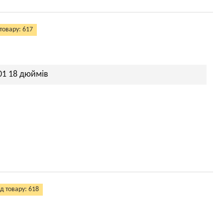
товару: 617
01 18 дюймів
д товару: 618