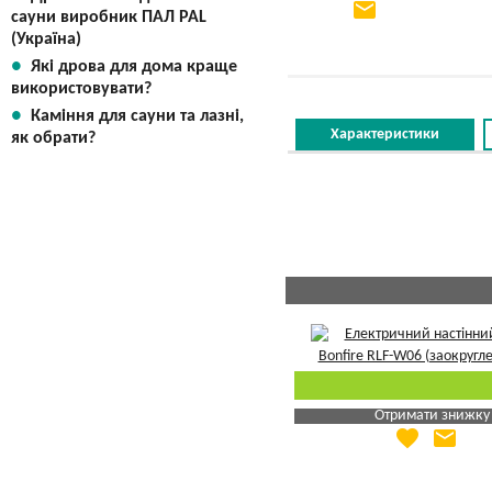
email
сауни виробник ПАЛ PAL
Вказати мою ціну
(Україна)
Які дрова для дома краще
використовувати?
Каміння для сауни та лазні,
Характеристики
як обрати?
Отримати знижку
favorite
email
Яка Ваша ціна
?
Вказати мою ціну