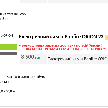
ін
Bonfire RLF-W07
1,8 кВт
Електричний камін Bonfire ORION 23
+
Безкоштовна адресна доставка по всій Україні!
+
ОПЛАТА ЧАСТИНАМИ та МИТТЄВА РОЗСТРОЧКА!!!
8 500
грн
Електричний камін Bonfire ORIO
F 13-23 з діагоналлю 23 дюйми.
1,7 кВт
1,0 х 50,8см