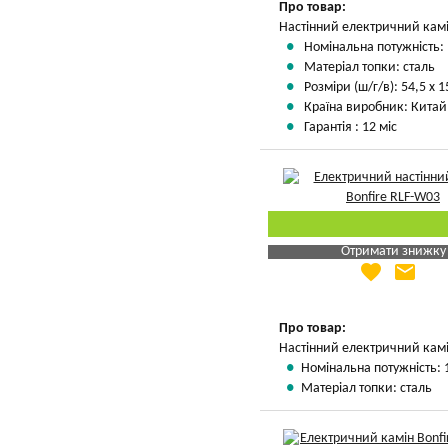
Про товар:
Настінний електричний кам
Номінальна потужність: 
Матеріал топки: сталь
Розміри (ш/г/в): 54,5 х 1
Країна виробник: Китай
Гарантія : 12 міс
Отримати знижку
favorite
email
Яка Ваша ціна
?
Вказати мою ціну
Про товар:
Настінний електричний кам
Номінальна потужність: 
Матеріал топки: сталь