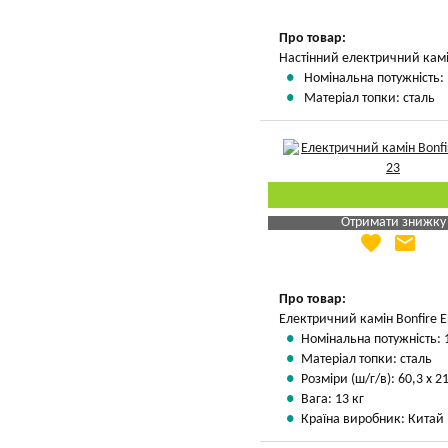
Вказати мою ціну
Про товар:
Настінний електричний кам
Номінальна потужність: 
Матеріал топки: сталь
Отримати знижку
favorite
email
Яка Ваша ціна
?
Вказати мою ціну
Про товар:
Електричний камін Bonfire E
Номінальна потужність: 
Матеріал топки: сталь
Розміри (ш/г/в): 60,3 х 2
Вага: 13 кг
Країна виробник: Китай