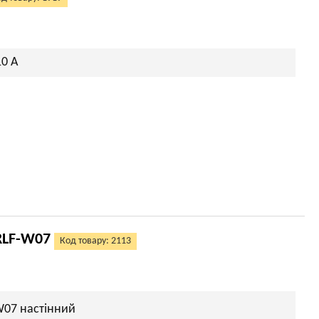
10 A
RLF-W07
Код товару: 2113
W07 настінний