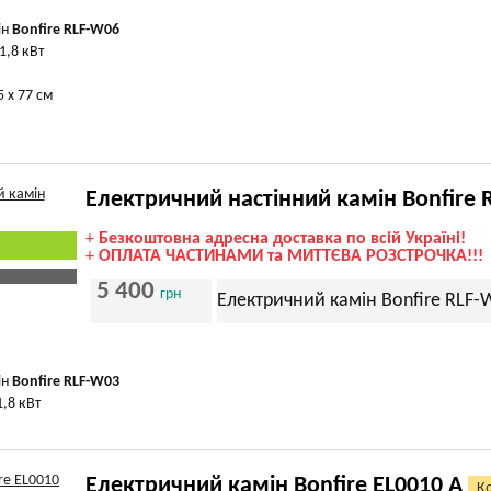
ін
Bonfire RLF-W06
1,8 кВт
5 х 77 см
Електричний настінний камін Bonfire 
+
Безкоштовна адресна доставка по всій Україні!
+
ОПЛАТА ЧАСТИНАМИ та МИТТЄВА РОЗСТРОЧКА!!!
5 400
грн
Електричний камін Bonfire RLF-
ін
Bonfire RLF-W03
1,8 кВт
Електричний камін Bonfire EL0010 A
Ко