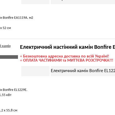
н Bonfire EA1119A. м2
 х 52 см
Електричний настінний камін Bonfire 
+
Безкоштовна адресна доставка по всій Україні!
+
ОПЛАТА ЧАСТИНАМИ та МИТТЄВА РОЗСТРОЧКА!!!
Електричний камін Bonfire EL12
н Bonfire EL1229E.
1,55 кВт
,2 х 55,8 см