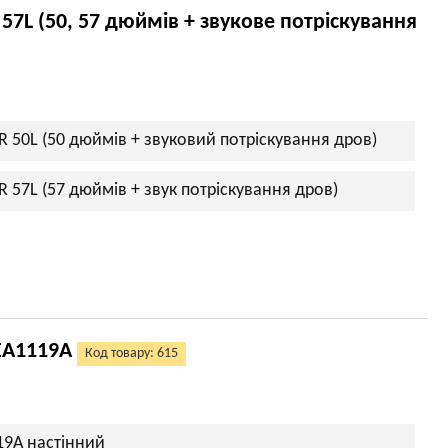
 57L (50, 57 дюймів + звукове потріскування
R 50L (50 дюймів + звуковий потріскування дров)
R 57L (57 дюймів + звук потріскування дров)
 EA1119A
Код товару: 615
19A настінний