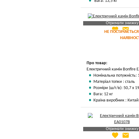
Вага: 13,5 кг
Отримати знижку
favorite
email
Яка Ваша ціна
?
НЕ ПОСТАЧАЄТЬСЯ
НАЯВНОСТ
Вказати мою ціну
Про товар:
Електричний камін Bonfire 
Номінальна потужність: 
Матеріал топки : сталь
Розміри (ш/г/в): 50,7 х 19
Вага: 12 кг
Країна виробник : Китай
Отримати знижку
favorite
email
Яка Ваша ціна
?