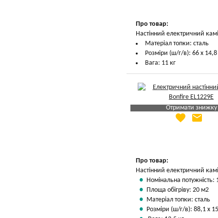
Про товар:
Настінний електричний камі
Матеріал топки: сталь
Розміри (ш/г/в): 66 х 14,8
Вага: 11 кг
Отримати знижку
favorite
email
Яка Ваша ціна
?
Вказати мою ціну
Про товар:
Настінний електричний камі
Номінальна потужність: 
Площа обігріву: 20 м2
Матеріал топки: сталь
Розміри (ш/г/в): 88,1 х 15