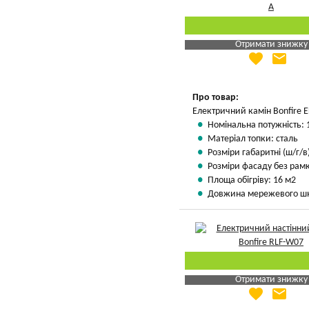
Отримати знижку
favorite
email
Яка Ваша ціна
?
Вказати мою ціну
Про товар:
Електричний камін Bonfire 
Номінальна потужність: 
Матеріал топки: сталь
Розміри габаритні (ш/г/в)
Розміри фасаду без рамки
Площа обігріву: 16 м2
Довжина мережевого шн
Отримати знижку
favorite
email
Яка Ваша ціна
?