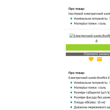
Вказати мою ціну
Про товар:
Настінний електричний кам
Номінальна потужність: 
Матеріал топки: сталь
Отримати знижку
favorite
email
Яка Ваша ціна
?
Вказати мою ціну
Про товар:
Електричний камін Bonfire 
Номінальна потужність: 
Матеріал топки: сталь
Розміри габаритні (ш/г/в)
Розміри фасаду без рамки
Площа обігріву: 16 м2
Довжина мережевого шн