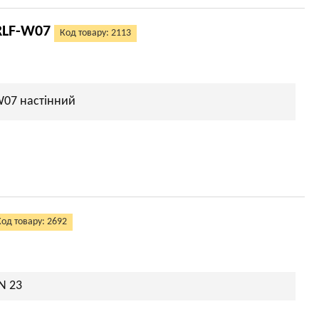
RLF-W07
Код товару: 2113
W07 настінний
Код товару: 2692
N 23