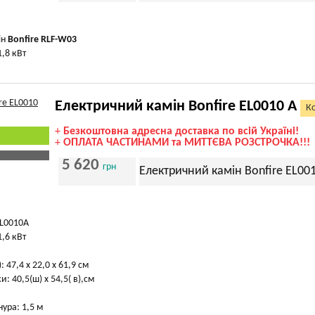
ін
Bonfire RLF-W03
1,8 кВт
Електричний камін Bonfire EL0010 A
Ко
+
Безкоштовна адресна доставка по всій Україні!
+
ОПЛАТА ЧАСТИНАМИ та МИТТЄВА РОЗСТРОЧКА!!!
5 620
грн
Електричний камін Bonfire EL00
EL0010A
1,6 кВт
: 47,4 х 22,0 х 61,9 см
: 40,5(ш) х 54,5( в),см
ура: 1,5 м