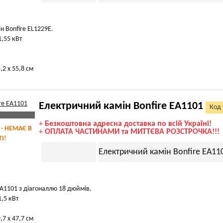
н Bonfire EL1229E.
1,55 кВт
,2 х 55,8 см
Електричний камін Bonfire EA1101
Код 
+
Безкоштовна адресна доставка по всій Україні!
 - НЕМАЄ В
+
ОПЛАТА ЧАСТИНАМИ та МИТТЄВА РОЗСТРОЧКА!!!
І!
Електричний камін Bonfire EA11
EA1101 з діагоналлю 18 дюймів.
1,5 кВт
,7 х 47,7 см