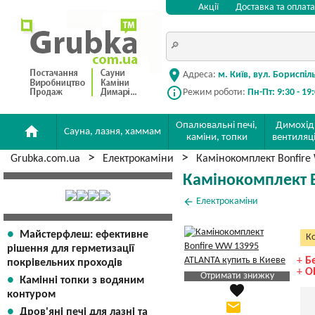
Акції
Доставка та оплата
location_on
Адреса:
м. Київ, вул. Бориспіл
info_outline
Режим роботи:
Пн-Пт: 9:30 - 19
Опалювальні печі,
Димохід
home
Сауна, лазня, хаммам
каміни, топки
вентиляц
Grubka.com.ua
Електрокаміни
Камінокомплект Bonfir
Камінокомплект 
arrow_back
Електрокаміни
Майстерфлеш: ефективне
Ко
рішення для герметизації
+
Б
покрівельних проходів
+
О
Отримати знижку
Камінні топки з водяним
favorite
Яка Ваша ціна
?
контуром
email
Дров'яні печі для лазні та
Вказати мою ціну