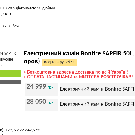
F 13-23 з діагоналлю 23 дюйми.
1,7 кВт
1,0 х 50,8см
Електричний камін Bonfire SAPFIR 50L,
дров)
Код товару: 2622
+
Безкоштовна адресна доставка по всій Україні!
+
ОПЛАТА ЧАСТИНАМИ та МИТТЄВА РОЗСТРОЧКА!!!
24 999
грн
Електричний камін Bonfire SAPFI
28 050
грн
Електричний камін Bonfire SAPFI
): 129, 5 х 22 х 42,5 см