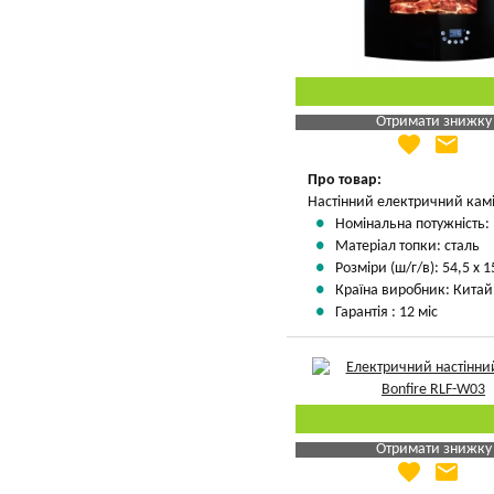
Отримати знижку
favorite
email
Яка Ваша ціна
?
Вказати мою ціну
Про товар:
Настінний електричний кам
Номінальна потужність: 
Матеріал топки: сталь
Розміри (ш/г/в): 54,5 х 1
Країна виробник: Китай
Гарантія : 12 міс
Отримати знижку
favorite
email
Яка Ваша ціна
?