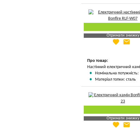
Отримати знижку
favorite
email
Яка Ваша ціна
?
Вказати мою ціну
Про товар:
Настінний електричний кам
Номінальна потужність: 
Матеріал топки: сталь
Отримати знижку
favorite
email
Яка Ваша ціна
?
Вказати мою ціну