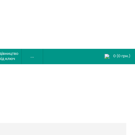
дівництво
0
(
0
грн.)
...
під ключ