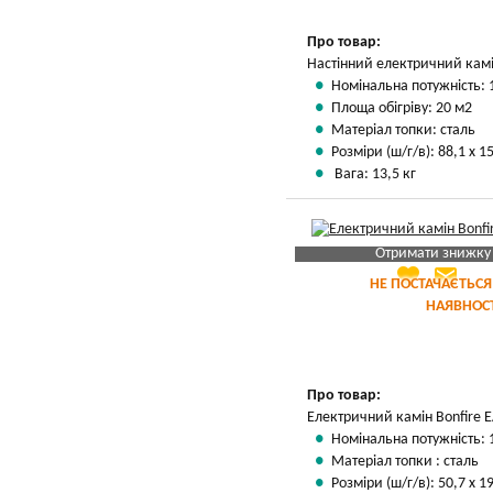
Про товар:
Настінний електричний камі
Номінальна потужність: 
Площа обігріву: 20 м2
Матеріал топки: сталь
Розміри (ш/г/в): 88,1 х 15
Вага: 13,5 кг
Отримати знижку
favorite
email
Яка Ваша ціна
?
НЕ ПОСТАЧАЄТЬСЯ
НАЯВНОСТ
Вказати мою ціну
Про товар:
Електричний камін Bonfire 
Номінальна потужність: 
Матеріал топки : сталь
Розміри (ш/г/в): 50,7 х 19