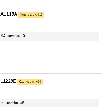
 EA1119A
Код товару: 615
19A настінний
EL1229E
Код товару: 616
29E настінний