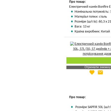
Про товар:
Електричний камін Bonfire E
Номінальна потужність: 
Матеріал топки: сталь
Розміри (ш/г/в): 60,3 х 2
Вага: 13 кг
Країна виробник: Китай
Отримати знижку
favorite
email
Яка Ваша ціна
?
Вказати мою ціну
Про товар:
Розміри SAPFIR 50L (ш/г/в