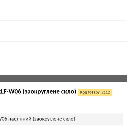
RLF-W06 (заокруглене скло)
Код товару: 2112
W06 настінний (заокруглене скло)