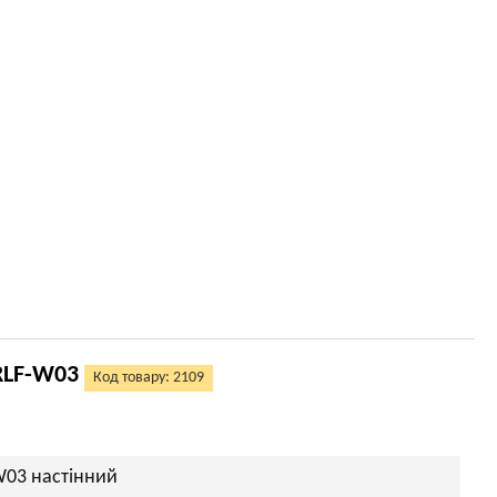
RLF-W03
Код товару: 2109
W03 настінний