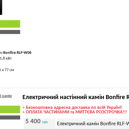
ін
Bonfire RLF-W06
1,8 кВт
5 х 77 см
Електричний настінний камін Bonfire 
+
Безкоштовна адресна доставка по всій Україні!
+
ОПЛАТА ЧАСТИНАМИ та МИТТЄВА РОЗСТРОЧКА!!!
5 400
грн
Електричний камін Bonfire RLF-