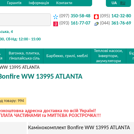
Гарантія
Інформація
Контакти
UA
RU
(097)
350-58-48
(095)
142-32-80
(093)
161-77-07
(044)
361-76-69
ьська, 4
:00, Сб-Нд: 12:00 - 15:00
Теплові насоси,
,
Вагонка, плитка,
Бу
Барбекю, грилі, меблі
інвертори,
ія
гімалайська сіль
акумулятори
e WW 13995 ATLANTA
Bonfire WW 13995 ATLANTA
д товару: 994
езкоштовна адресна доставка по всій Україні!
ПЛАТА ЧАСТИНАМИ та МИТТЄВА РОЗСТРОЧКА!!!
Камінокомплект Bonfire WW 13995 ATLANTA