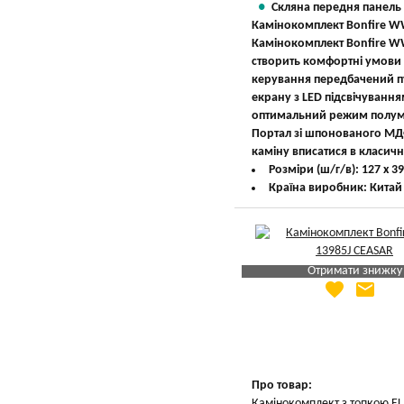
Скляна передня панель
Камінокомплект Bonfire W
Камінокомплект Bonfire WW
створить комфортні умови д
керування передбачений п
екрану з LED підсвічуванн
оптимальний режим полум'я.
Портал зі шпонованого МДФ
каміну вписатися в класични
Розміри (ш/г/в): 127 х 39
Країна виробник: Китай
Отримати знижку
favorite
email
Яка Ваша ціна
?
Вказати мою ціну
Про товар:
Камінокомплект з топкою E