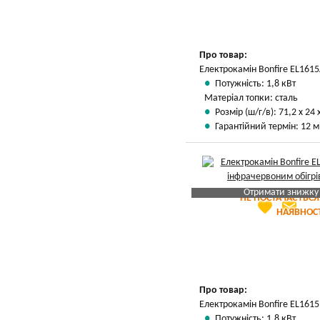
Вказати мою ціну
Про товар:
Електрокамін Bonfire EL1615
Потужність: 1,8 кВт
Матеріал топки: сталь
Розмір (ш/г/в): 71,2 х 24 
Гарантійний термін: 12 м
Отримати знижку
НЕ ПОСТАЧАЄТЬСЯ
favorite
email
Яка Ваша ціна
?
НАЯВНОСТ
Вказати мою ціну
Про товар:
Електрокамін Bonfire EL1615
Потужність: 1,8 кВт