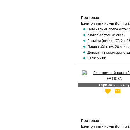
Про товар:
Електричний камін Bonfire 
Номінальна потужність: 
Матеріал топки: сталь
Розміри (ш/г/в): 73,2 х 26
Площа обігріву: 20 м.кв.
Довжина мережевого шн
Вага: 22 кг
Отримати знижку
favorite
email
Яка Ваша ціна
?
Вказати мою ціну
Про товар:
Електричний камін Bonfire 