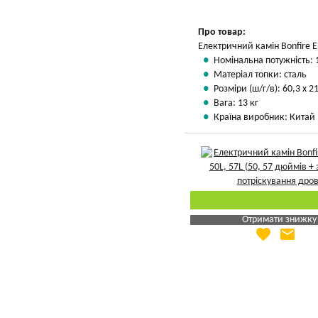
Вказати мою ціну
Про товар:
Електричний камін Bonfire E
Номінальна потужність: 
Матеріал топки: сталь
Розміри (ш/г/в): 60,3 х 2
Вага: 13 кг
Країна виробник: Китай
Отримати знижку
favorite
email
Яка Ваша ціна
?
Вказати мою ціну