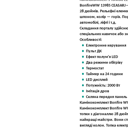
Bonfire
WW 13985 CEASARJ
—
28 дюймів. Рельєфні елеме
шпоном, колір — горіх. Пор
автомобілі, ліфті і т.д.
Складання порталу здійснює
спеціальних навичок або з
Особливості:
Електронне керування
Пульт ДК
Ефект полум'я LED
Два режими обігріву
Термостат
Таймер на 24 години
LED дисплей
Потужність: 2000 Вт
Імітація дров
Скляна передня панель
Камінокомплект Bonfire W
Камінокомплект Bonfire WW
топки з діагоналлю 28 дю
найкращі майстри. Вони ст
вигляді колон. Топка елек