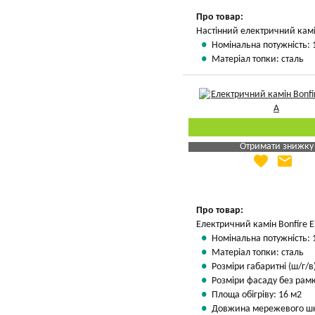
Про товар:
Настінний електричний кам
Номінальна потужність: 
Матеріал топки: сталь
Отримати знижку
favorite
email
Яка Ваша ціна
?
Вказати мою ціну
Про товар:
Електричний камін Bonfire 
Номінальна потужність: 
Матеріал топки: сталь
Розміри габаритні (ш/г/в)
Розміри фасаду без рамки
Площа обігріву: 16 м2
Довжина мережевого шн