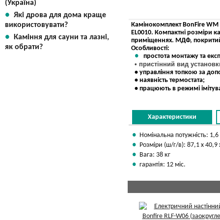
(Україна)
Які дрова для дома краще
використовувати?
Камінокомплект BonFire WM 1
EL0010. Компактні розміри 
Каміння для сауни та лазні,
приміщеннях. МДФ, покритий
як обрати?
Особливості:
простота монтажу та експ
• пристінний вид установк
• управління топкою за доп
• наявність термостата;
• працюють в режимі імітува
Характеристики
Номінальна потужність: 1,6
Розміри (ш/г/в): 87,1 х 40,9
Вага: 38 кг
гарантія: 12 міс.