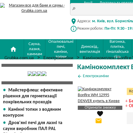
Акції
Доставка та оплата
location_on
Адреса:
м. Київ, вул. Бориспіл
info_outline
Режим роботи:
Пн-Пт: 9:30 - 19
Опалювальні
Вагонка,
Сауна,
печі,
Димохід,
плитка,
home
лазня,
каміни,
вентиляція
гімалайська
хаммам
топки
сіль
Grubka.com.ua
Електрокаміни
Камінокомплект Bonfir
Камінокомплект 
arrow_back
Електрокаміни
Майстерфлеш: ефективне
Ко
рішення для герметизації
+
Б
покрівельних проходів
+
О
Отримати знижку
Камінні топки з водяним
favorite
Яка Ваша ціна
?
контуром
email
Дров'яні печі для лазні та
Вказати мою ціну
сауни виробник ПАЛ PAL