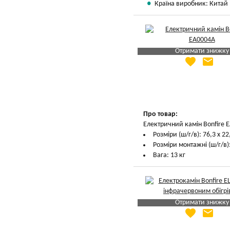
Країна виробник: Китай
Отримати знижку
favorite
email
Яка Ваша ціна
?
Вказати мою ціну
Про товар:
Електричний камін Bonfire E
Розміри (ш/г/в): 76,3 х 22
Розміри монтажні (ш/г/в):
Вага: 13 кг
Отримати знижку
favorite
email
Яка Ваша ціна
?
Вказати мою ціну