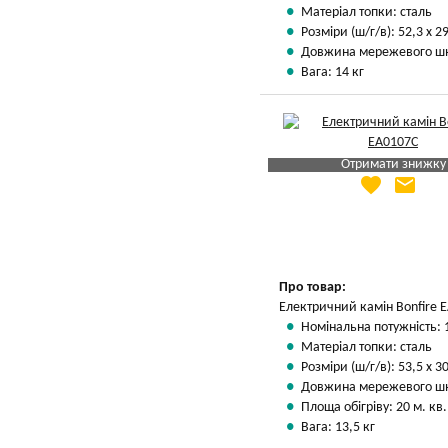
Матеріал топки: сталь
Розміри (ш/г/в): 52,3 х 29
Довжина мережевого шн
Вага: 14 кг
Отримати знижку
favorite
email
Яка Ваша ціна
?
Вказати мою ціну
Про товар:
Електричний камін Bonfire 
Номінальна потужність: 
Матеріал топки: сталь
Розміри (ш/г/в): 53,5 х 30
Довжина мережевого шн
Площа обігріву: 20 м. кв.
Вага: 13,5 кг