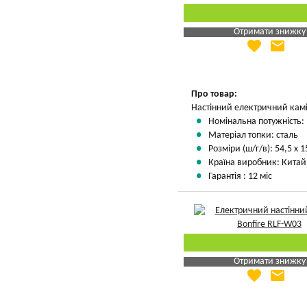
Отримати знижку
favorite
email
Яка Ваша ціна
?
Вказати мою ціну
Про товар:
Настінний електричний кам
Номінальна потужність: 
Матеріал топки: сталь
Розміри (ш/г/в): 54,5 х 1
Країна виробник: Китай
Гарантія : 12 міс
Отримати знижку
favorite
email
Яка Ваша ціна
?
Вказати мою ціну