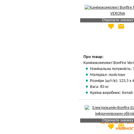
Отримати знижку
favorite
email
Яка Ваша ціна
?
Вказати мою ціну
Про товар:
Камінокомплект BonFire Ver
Номінальна потужність: 
Матеріал: полістоун
Розміри (ш/г/в): 123,5 х 
Вага: 83 кг
Країна виробник: Китай
Отримати знижку
НЕ ПОСТАЧАЄТЬСЯ
favorite
email
Яка Ваша ціна
?
НАЯВНОСТ