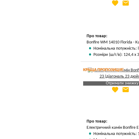
favorite
email
Яка Ваша ціна
?
Вказати мою ціну
Про товар:
Bonfire WM 14010 Florida - 
Номінальна потужність: l
Розміри (ш/г/в): 124,4 х 
КРАЩА ПРОПОЗИЦІЯ!
Отримати знижку
favorite
email
Яка Ваша ціна
?
Вказати мою ціну
Про товар:
Електричний камін Bonfire E
Номінальна потужність: 1