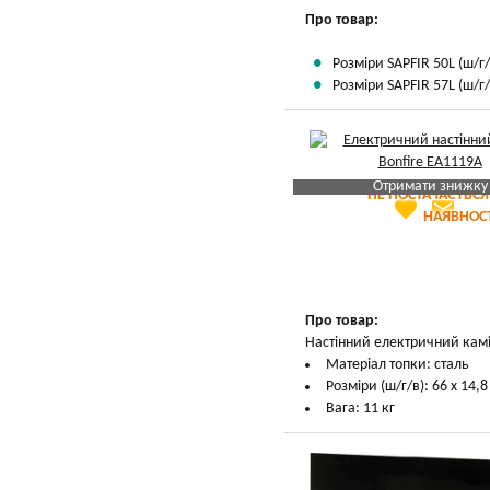
Про товар:
Розміри SAPFIR 50L (ш/г/в
Розміри SAPFIR 57L (ш/г/в
Отримати знижку
НЕ ПОСТАЧАЄТЬСЯ
favorite
email
Яка Ваша ціна
?
НАЯВНОСТ
Вказати мою ціну
Про товар:
Настінний електричний камі
Матеріал топки: сталь
Розміри (ш/г/в): 66 х 14,8
Вага: 11 кг