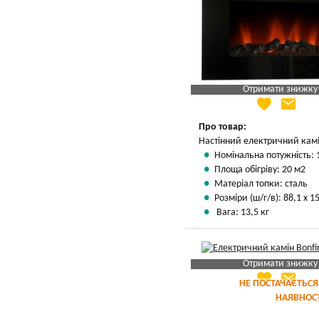
Отримати знижку
favorite
email
Яка Ваша ціна
?
Вказати мою ціну
Про товар:
Настінний електричний камі
Номінальна потужність: 
Площа обігріву: 20 м2
Матеріал топки: сталь
Розміри (ш/г/в): 88,1 х 15
Вага: 13,5 кг
Отримати знижку
favorite
email
Яка Ваша ціна
?
НЕ ПОСТАЧАЄТЬСЯ
НАЯВНОСТ
Вказати мою ціну