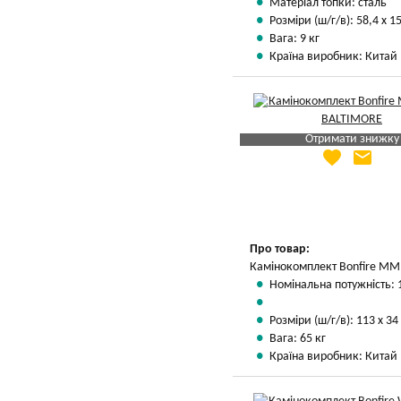
Матеріал топки: сталь
Розміри (ш/г/в): 58,4 х 15
Вага: 9 кг
Країна виробник: Китай
Отримати знижку
favorite
email
Яка Ваша ціна
?
Вказати мою ціну
Про товар:
Камінокомплект Bonfire MM1
Номінальна потужність: 
Розміри (ш/г/в): 113 х 34
Вага: 65 кг
Країна виробник: Китай