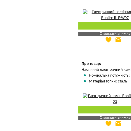
Отримати знижку
favorite
email
Яка Ваша ціна
?
Вказати мою ціну
Про товар:
Настінний електричний кам
Номінальна потужність: 
Матеріал топки: сталь
Отримати знижку
favorite
email
Яка Ваша ціна
?