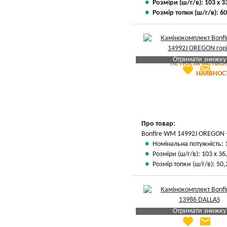
Розміри (ш/г/в): 103 х 3
Розмір топки (ш/г/в): 60
Отримати знижку
НЕ ПОСТАЧАЄТЬСЯ
favorite
email
Яка Ваша ціна
?
НАЯВНОСТ
Вказати мою ціну
Про товар:
Bonfire WM 14992J OREGON -
Номінальна потужність: 
Розміри (ш/г/в): 103 х 36
Розмір топки (ш/г/в): 50,2
Отримати знижку
favorite
email
Яка Ваша ціна
?