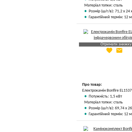
Матеріал топки: сталь
Розмір (ш/г/в): 71,2 х 24 
Гарантійний термін: 12 м
Отримати знижку
favorite
email
Яка Ваша ціна
?
Вказати мою ціну
Про товар:
Електрокамін Bonfire EL1537
Потужність: 1,5 кВт
Матеріал топки: сталь
Розмір (ш/г/в): 69,74 х 26
Гарантійний термін: 12 м