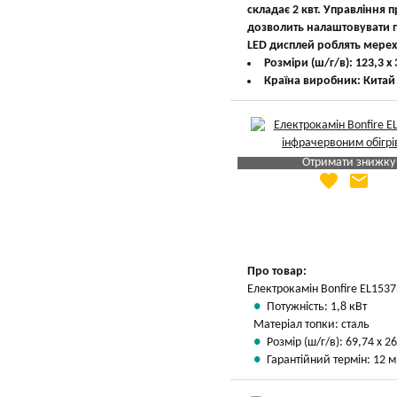
складає 2 квт. Управління 
дозволить налаштовувати п
LED дисплей роблять мерехт
Розміри (ш/г/в): 123,3 х 
Країна виробник: Китай
Отримати знижку
favorite
email
Яка Ваша ціна
?
Вказати мою ціну
Про товар:
Електрокамін Bonfire EL1537
Потужність: 1,8 кВт
Матеріал топки: сталь
Розмір (ш/г/в): 69,74 х 26
Гарантійний термін: 12 м