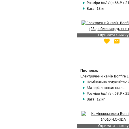
Розміри (ш/г/в): 66,9 х 21
Вага: 13 кг
Отримати знижку
favorite
email
Яка Ваша ціна
?
Вказати мою ціну
Про товар:
Електричний камін Bonfire 
Номінальна потужність: 
Матеріал топки: сталь
Розміри (ш/г/в): 59,9 х 25
Вага: 12 кг
Отримати знижку