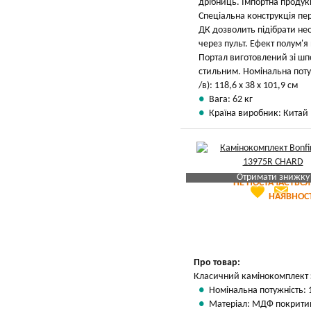
дрібниць. Імпортна продукц
Спеціальна конструкція пер
ДК дозволить підібрати не
через пульт. Ефект полум'я
Портал виготовлений зі шп
стильним. Номінальна потуж
/в): 118,6 х 38 х 101,9 см
Вага: 62 кг
Країна виробник: Китай
Отримати знижку
НЕ ПОСТАЧАЄТЬСЯ
favorite
email
Яка Ваша ціна
?
НАЯВНОСТ
Вказати мою ціну
Про товар:
Класичний камінокомплект 
Номінальна потужність: 
Матеріал: МДФ покрити