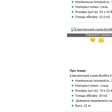
Номінальна потужність: 
Матеріал топки: сталь
Розміри (ш/г/в): 65 х 19,8
Площа обігріву: 15,0 м2
Отримати знижку
favorite
email
Яка Ваша ціна
?
Вказати мою ціну
Про товар:
Електричний камін Bonfire 
Номінальна потужність: 
Матеріал топки : сталь
Розміри (ш/г/в): 74 х 23,4
Площа обігріву: 20 м2
Довжина мережевого шн
Вага: 22 кг