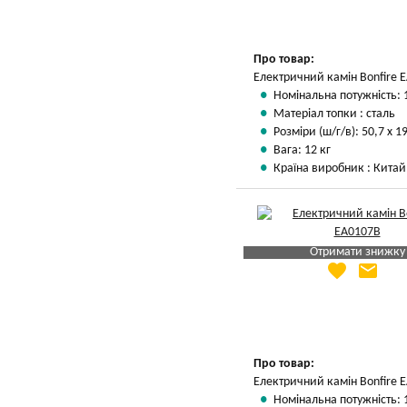
Про товар:
Електричний камін Bonfire 
Номінальна потужність: 
Матеріал топки : сталь
Розміри (ш/г/в): 50,7 х 19
Вага: 12 кг
Країна виробник : Китай
Отримати знижку
favorite
email
Яка Ваша ціна
?
Вказати мою ціну
Про товар:
Електричний камін Bonfire 
Номінальна потужність: 