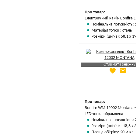
Про товар:
Електричний камін Bonfire 
Номінальна потужність: 
Матеріал топки : сталь
Розміри (ш/г/в): 58,1 х 19
Отримати знижку
favorite
email
Яка Ваша ціна
?
Вказати мою ціну
Про товар:
Bonfire WM 12002 Montana -
LED-топка обрамлена
Номінальна потужність: 
Розміри (ш/г/в): 118,6 х 
Площа обігріву: 20 м.кв.