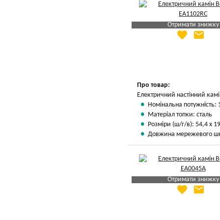
Отримати знижку
favorite
email
Яка Ваша ціна
?
Вказати мою ціну
Про товар:
Електричний настінний камі
Номінальна потужність: 
Матеріал топки: сталь
Розміри (ш/г/в): 54,4 х 19
Довжина мережевого шн
Отримати знижку
favorite
email
Яка Ваша ціна
?
Вказати мою ціну