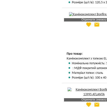
Розміри (ш/г/в): 120,5 х 
Отримати знижку
favorite
email
Яка Ваша ціна
?
Вказати мою ціну
Про товар:
Камінокомплект з топкою EL
Номінальна потужність: 
: МДФ покритий шпоно
Матеріал топки: сталь
Розміри (ш/г/в): 100 х 40
Отримати знижку
favorite
email
Яка Ваша ціна
?