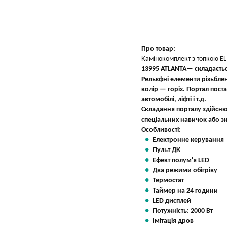
Вказати мою ціну
Про товар:
Камінокомплект з топкою EL
13995 ATLANTA— складається
Рельєфні елементи різьбле
колір — горіх. Портал пост
автомобілі, ліфті і т.д.
Складання порталу здійснює
спеціальних навичок або з
Особливості:
Електронне керування
Пульт ДК
Ефект полум'я LED
Два режими обігріву
Термостат
Таймер на 24 години
LED дисплей
Потужність: 2000 Вт
Імітація дров