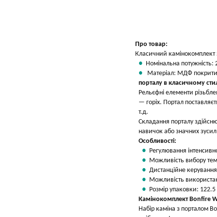
Вказати мою ціну
Про товар:
Класичний камінокомплект з
Номінальна потужність: 
Матеріал: МДФ покритий 
порталу в класичному стил
Рельєфні елементи різьбле
— горіх. Портал поставляєт
т.д.
Складання порталу здійснює
навичок або значних зусил
Особливості:
Регулювання інтенсивно
Можливість вибору те
Дистанційне керування
Можливість використанн
Розмір упаковки: 122.5 
Камінокомплект Bonfire 
Набір каміна з порталом B