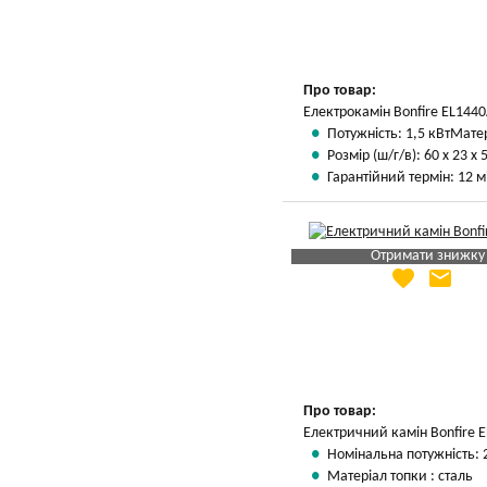
Про товар:
Електрокамін Bonfire EL1440
Потужність: 1,5 кВт
Матер
Розмір (ш/г/в): 60 х 23 х 
Гарантійний термін: 12 м
Отримати знижку
favorite
email
Яка Ваша ціна
?
Вказати мою ціну
Про товар:
Електричний камін Bonfire 
Номінальна потужність: 
Матеріал топки : сталь