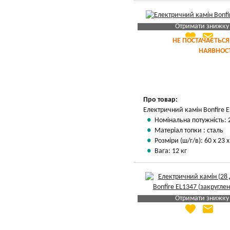
Отримати знижку
favorite
email
Яка Ваша ціна
?
НЕ ПОСТАЧАЄТЬСЯ
НАЯВНОСТ
Вказати мою ціну
Про товар:
Електричний камін Bonfire 
Номінальна потужність: 
Матеріал топки : сталь
Розміри (ш/г/в): 60 х 23 
Вага: 12 кг
Отримати знижку
favorite
email
Яка Ваша ціна
?
Вказати мою ціну