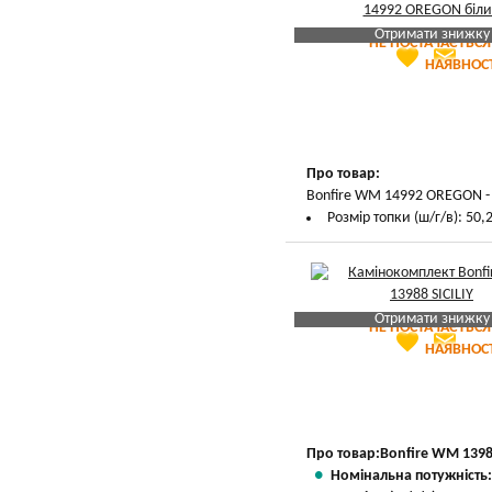
Отримати знижку
НЕ ПОСТАЧАЄТЬСЯ
favorite
email
Яка Ваша ціна
?
НАЯВНОСТ
Вказати мою ціну
Про товар:
Bonfire WM 14992 OREGON - К
Розмір топки (ш/г/в): 50,2
Отримати знижку
НЕ ПОСТАЧАЄТЬСЯ
favorite
email
Яка Ваша ціна
?
НАЯВНОСТ
Вказати мою ціну
Про товар:
Bonfire WM 13988
Номінальна потужність: