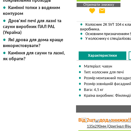
покрівельних проходів
Отримати знижку
Камінні топки з водяним
favorite
email
Яка Ваша ціна
?
контуром
Вказати мою ціну
Дров'яні печі для лазні та
Колосник 2К SVT 104 є кла
сауни виробник ПАЛ PAL
виробника.
(Україна)
Основним призначенням SV
У колоснику є спеціалізов
Які дрова для дома краще
використовувати?
Каміння для сауни та лазні,
Характеристики
як обрати?
Матеріал: чавун
Тип: колосник для печі
Розмір монтажний посадко
Розмір зовнішній фасадний
Вага: 4,5 кг
Країна виробник: Фінлянді
Від 2шт - дод. знижка!