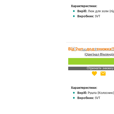
Вказати мою ціну
Характеристики:
Виріб:
Люк для золи (пі
Виробник:
SVT
Від 2шт - дод. знижка!
Отримати знижку
favorite
email
Яка Ваша ціна
?
Вказати мою ціну
Характеристики:
Виріб:
Рушта (Колосник
Виробник:
SVT