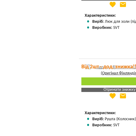
favorite
email
Яка Ваша ціна
?
Вказати мою ціну
Характеристики:
Виріб:
Люк для золи (пі
Виробник:
SVT
Від 2шт - дод. знижка!
Отримати знижку
favorite
email
Яка Ваша ціна
?
Вказати мою ціну
Характеристики:
Виріб:
Рушта (Колосник
Виробник:
SVT