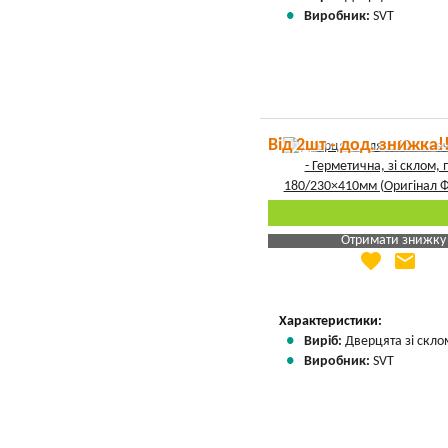
Виробник:
SVT
Від 2шт - дод. знижка!
Отримати знижку
favorite
email
Яка Ваша ціна
?
Вказати мою ціну
Характеристики:
Виріб:
Дверцята зі скло
Виробник:
SVT