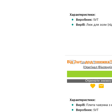
Характеристики:
Виробник:
SVT
Виріб:
Люк для золи (пі
Від 2шт - дод. знижка!
Отримати знижку
favorite
email
Яка Ваша ціна
?
Вказати мою ціну
Характеристики:
Виріб:
Плита чавунна з
Виробник:
SVT