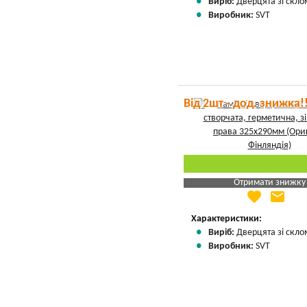
Виріб:
Дверцята зі скло
Виробник:
SVT
Від 2шт - дод. знижка!
Отримати знижку
favorite
email
Яка Ваша ціна
?
Вказати мою ціну
Характеристики:
Виріб:
Дверцята зі скло
Виробник:
SVT