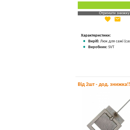
Отримати знижку
favorite
email
Яка Ваша ціна
?
Вказати мою ціну
Характеристики:
Виріб:
Люк для сажі (са
Виробник:
SVT
Від 2шт - дод. знижка!