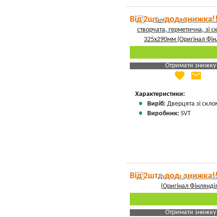
Від 2шт - дод. знижка!
Отримати знижку
favorite
email
Яка Ваша ціна
?
Вказати мою ціну
Характеристики:
Виріб:
Дверцята зі скло
Виробник:
SVT
Від 2шт - дод. знижка!
Отримати знижку