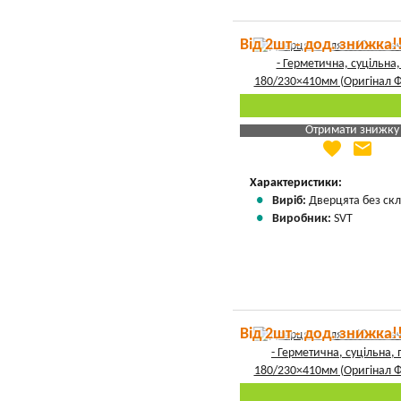
Від 2шт - дод. знижка!
Отримати знижку
favorite
email
Яка Ваша ціна
?
Вказати мою ціну
Характеристики:
Виріб:
Дверцята без скл
Виробник:
SVT
Від 2шт - дод. знижка!