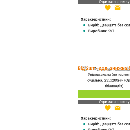
Отримати знижку
favorite
email
Яка Ваша ціна
?
Вказати мою ціну
Характеристики:
Виріб:
Дверцята без скл
Виробник:
SVT
Від 2шт - дод. знижка!
Отримати знижку
favorite
email
Яка Ваша ціна
?
Вказати мою ціну
Характеристики:
Виріб:
Дверцята без скл