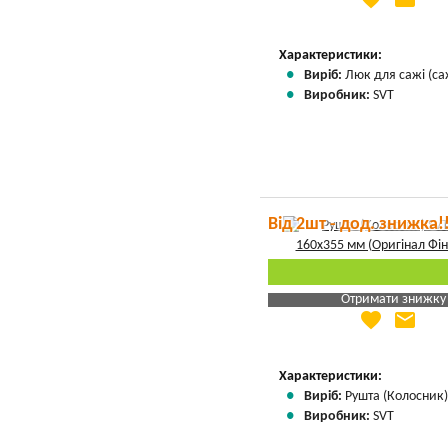
Вказати мою ціну
Характеристики:
Виріб:
Люк для сажі (са
Виробник:
SVT
Від 2шт - дод. знижка!
Отримати знижку
favorite
email
Яка Ваша ціна
?
Вказати мою ціну
Характеристики:
Виріб:
Рушта (Колосник
Виробник:
SVT