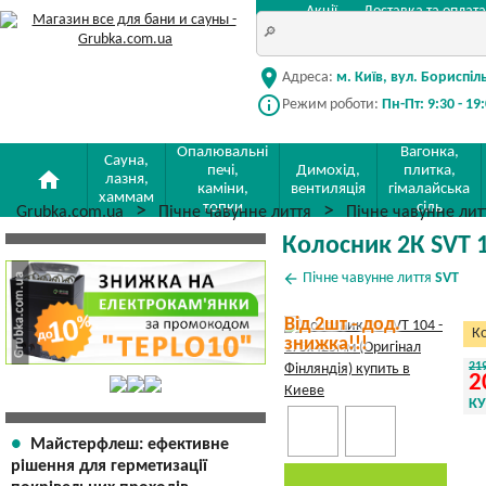
Акції
Доставка та оплата
location_on
Адреса:
м. Київ, вул. Бориспіл
info_outline
Режим роботи:
Пн-Пт: 9:30 - 19
Опалювальні
Вагонка,
Сауна,
печі,
Димохід,
плитка,
home
лазня,
каміни,
вентиляція
гімалайська
хаммам
топки
сіль
Grubka.com.ua
Пічне чавунне лиття
Пічне чавунне ли
Колосник 2К SVT 1
arrow_back
Пічне чавунне лиття
SVT
Від 2шт - дод.
Ко
знижка!!!
21
2
К
Майстерфлеш: ефективне
рішення для герметизації