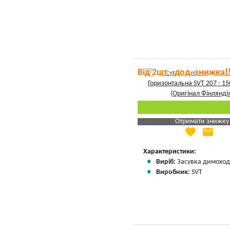
Від 2шт - дод. знижка!
Отримати знижку
favorite
email
Яка Ваша ціна
?
Вказати мою ціну
Характеристики:
Виріб:
Засувка димоход
Виробник:
SVT