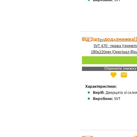
Виробник:
SVT
Від 2шт - дод. знижка!
Отримати знижку
favorite
email
Яка Ваша ціна
?
Вказати мою ціну
Характеристики:
Виріб:
Дверцята зі скло
Виробник:
SVT