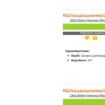
Від 2шт - дод. знижка!
Отримати знижку
favorite
email
Яка Ваша ціна
?
Вказати мою ціну
Характеристики:
Виріб:
Засувка димоход
Виробник:
SVT
Від 2шт - дод. знижка!