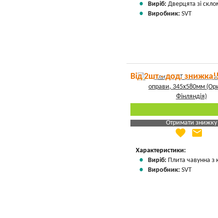
Виріб:
Дверцята зі скло
Виробник:
SVT
Від 2шт - дод. знижка!
Отримати знижку
favorite
email
Яка Ваша ціна
?
Вказати мою ціну
Характеристики:
Виріб:
Плита чавунна з
Виробник:
SVT