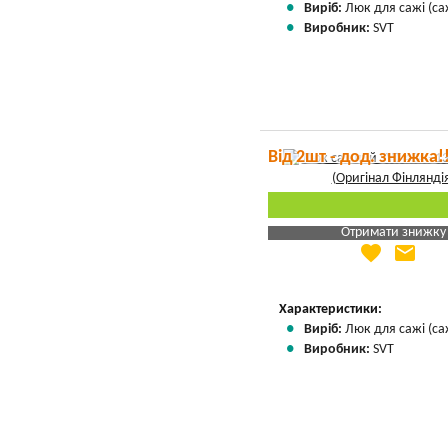
Виріб:
Люк для сажі (са
Виробник:
SVT
Від 2шт - дод. знижка!
Отримати знижку
favorite
email
Яка Ваша ціна
?
Вказати мою ціну
Характеристики:
Виріб:
Люк для сажі (са
Виробник:
SVT