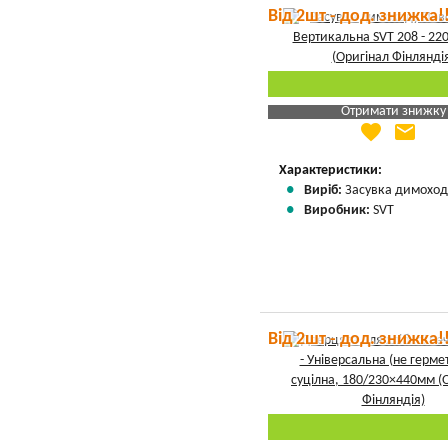
Від 2шт - дод. знижка!
Отримати знижку
favorite
email
Яка Ваша ціна
?
Вказати мою ціну
Характеристики:
Виріб:
Засувка димоход
Виробник:
SVT
Від 2шт - дод. знижка!