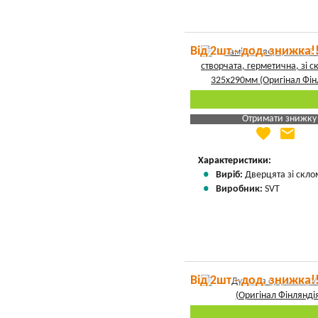
Від 2шт - дод. знижка!
Отримати знижку
favorite
email
Яка Ваша ціна
?
Вказати мою ціну
Характеристики:
Виріб:
Дверцята зі скло
Виробник:
SVT
Від 2шт - дод. знижка!