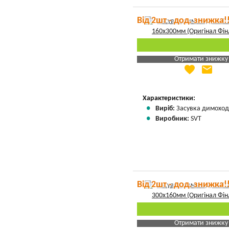
Від 2шт - дод. знижка!
Отримати знижку
favorite
email
Яка Ваша ціна
?
Вказати мою ціну
Характеристики:
Виріб:
Засувка димоход
Виробник:
SVT
Від 2шт - дод. знижка!
Отримати знижку