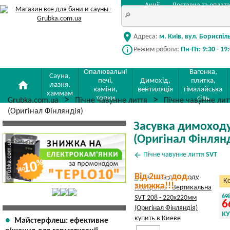
Акції
Доставка та оплата
location_on
Адреса:
м. Київ, вул. Бориспіл
info_outline
Режим роботи:
Пн-Пт: 9:30 - 19
Опалювальні
Вагонка,
Сауна,
печі,
Димохід,
плитка,
home
лазня,
каміни,
вентиляція
гімалайська
хаммам
топки
сіль
Grubka.com.ua
Пічне чавунне лиття
Пічне чавунне ли
(Оригінал Фінляндія)
Засувка димоходу
(Оригінал Фінлянд
arrow_back
Пічне чавунне лиття
SVT
Від 2шт - дод.
Ко
знижка!!!
69
6
К
Майстерфлеш: ефективне