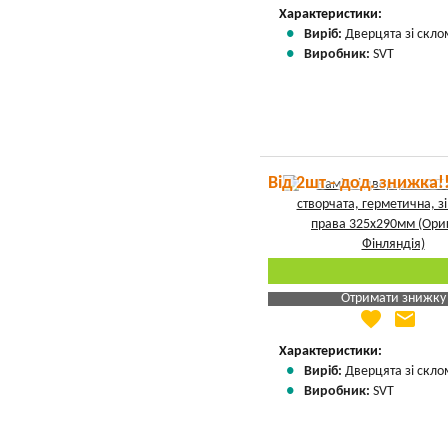
Вказати мою ціну
Характеристики:
Виріб:
Дверцята зі скло
Виробник:
SVT
Від 2шт - дод. знижка!
Отримати знижку
favorite
email
Яка Ваша ціна
?
Вказати мою ціну
Характеристики:
Виріб:
Дверцята зі скло
Виробник:
SVT