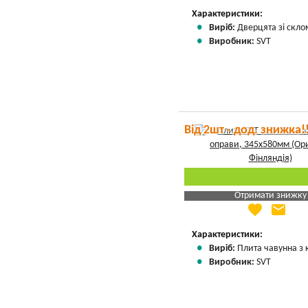
Вказати мою ціну
Характеристики:
Виріб:
Дверцята зі скло
Виробник:
SVT
Від 2шт - дод. знижка!
Отримати знижку
favorite
email
Яка Ваша ціна
?
Вказати мою ціну
Характеристики:
Виріб:
Плита чавунна з
Виробник:
SVT