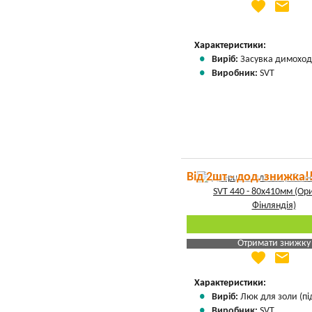
favorite
email
Яка Ваша ціна
?
Вказати мою ціну
Характеристики:
Виріб:
Засувка димоход
Виробник:
SVT
Від 2шт - дод. знижка!
Отримати знижку
favorite
email
Яка Ваша ціна
?
Вказати мою ціну
Характеристики:
Виріб:
Люк для золи (пі
Виробник:
SVT