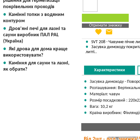
рішення для герметизації
покрівельних проходів
Камінні топки з водяним
контуром
Отримати знижку
Дров'яні печі для лазні та
favorite
email
Яка Ваша ціна
?
сауни виробник ПАЛ PAL
(Україна)
Вказати мою ціну
SVT 208 - Чавунне пічне ли
Засувка димоходу покрита
Які дрова для дома краще
литті..
використовувати?
Каміння для сауни та лазні,
як обрати?
Характеристики
Засувка димоходу - Повор
Розташування: Вертикальн
Матеріал: чавун
Розмір посадковий : 220х2
Вага: 10,2 кг
Країна виробник: Фінлянді
Від 2шт - дод. знижка!