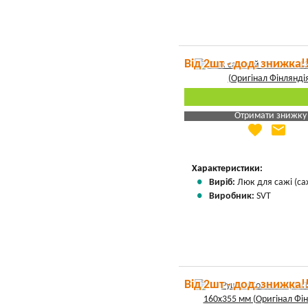
Від 2шт - дод. знижка!
Отримати знижку
favorite
email
Яка Ваша ціна
?
Вказати мою ціну
Характеристики:
Виріб:
Люк для сажі (са
Виробник:
SVT
Від 2шт - дод. знижка!