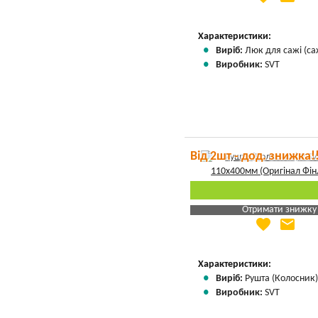
Вказати мою ціну
Характеристики:
Виріб:
Люк для сажі (са
Виробник:
SVT
Від 2шт - дод. знижка!
Отримати знижку
favorite
email
Яка Ваша ціна
?
Вказати мою ціну
Характеристики:
Виріб:
Рушта (Колосник
Виробник:
SVT