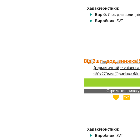
Вказати мою ціну
Характеристики:
Виріб:
Люк для золи (пі
Виробник:
SVT
Від 2шт - дод. знижка!
Отримати знижку
favorite
email
Яка Ваша ціна
?
Вказати мою ціну
Характеристики:
Виробник:
SVT