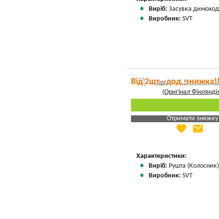
Виріб:
Засувка димоход
Виробник:
SVT
Від 2шт - дод. знижка!
Отримати знижку
favorite
email
Яка Ваша ціна
?
Вказати мою ціну
Характеристики:
Виріб:
Рушта (Колосник
Виробник:
SVT