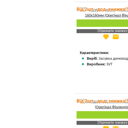
Від 2шт - дод. знижка!
Отримати знижку
favorite
email
Яка Ваша ціна
?
Вказати мою ціну
Характеристики:
Виріб:
Засувка димоход
Виробник:
SVT
Від 2шт - дод. знижка!
Отримати знижку