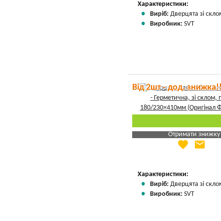
Характеристики:
Виріб:
Дверцята зі скло
Виробник:
SVT
Від 2шт - дод. знижка!
Отримати знижку
favorite
email
Яка Ваша ціна
?
Вказати мою ціну
Характеристики:
Виріб:
Дверцята зі скло
Виробник:
SVT