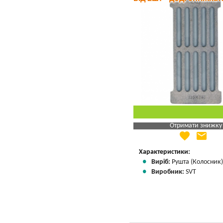
Отримати знижку
favorite
email
Яка Ваша ціна
?
Вказати мою ціну
Характеристики:
Виріб:
Рушта (Колосник
Виробник:
SVT