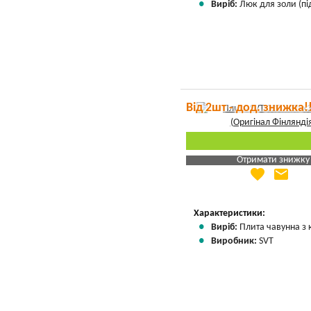
Виріб:
Люк для золи (пі
Від 2шт - дод. знижка!
Отримати знижку
favorite
email
Яка Ваша ціна
?
Вказати мою ціну
Характеристики:
Виріб:
Плита чавунна з
Виробник:
SVT