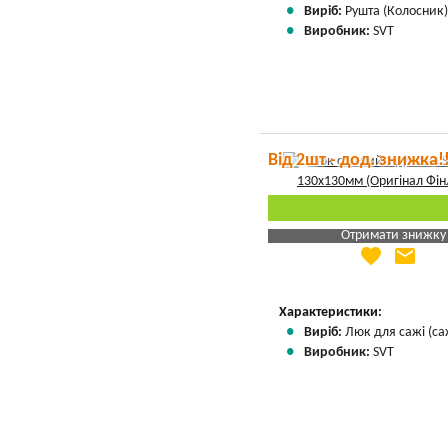
Виріб:
Рушта (Колосник
Виробник:
SVT
Від 2шт - дод. знижка!
Отримати знижку
favorite
email
Яка Ваша ціна
?
Вказати мою ціну
Характеристики:
Виріб:
Люк для сажі (са
Виробник:
SVT