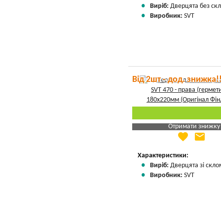
Виріб:
Дверцята без скл
Виробник:
SVT
Від 2шт - дод. знижка!
Отримати знижку
favorite
email
Яка Ваша ціна
?
Вказати мою ціну
Характеристики:
Виріб:
Дверцята зі скло
Виробник:
SVT