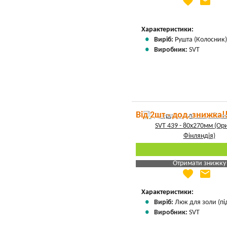
favorite
email
Яка Ваша ціна
?
Вказати мою ціну
Характеристики:
Виріб:
Рушта (Колосник
Виробник:
SVT
Від 2шт - дод. знижка!
Отримати знижку
favorite
email
Яка Ваша ціна
?
Вказати мою ціну
Характеристики:
Виріб:
Люк для золи (пі
Виробник:
SVT