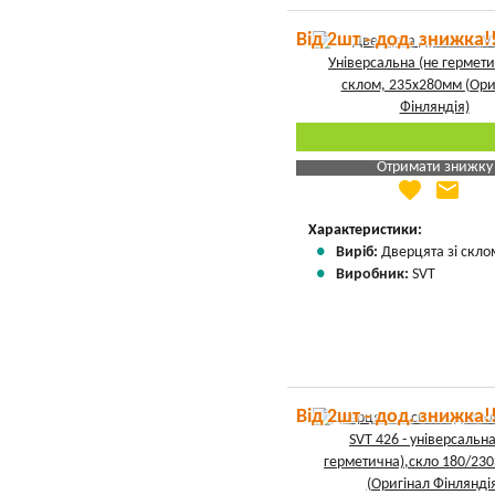
Від 2шт - дод. знижка!
Отримати знижку
favorite
email
Яка Ваша ціна
?
Вказати мою ціну
Характеристики:
Виріб:
Дверцята зі скло
Виробник:
SVT
Від 2шт - дод. знижка!