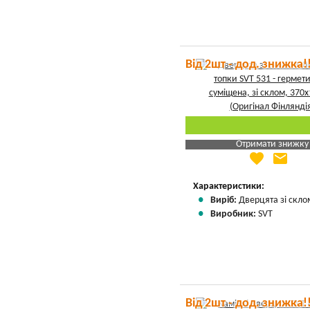
Від 2шт - дод. знижка!
Отримати знижку
favorite
email
Яка Ваша ціна
?
Вказати мою ціну
Характеристики:
Виріб:
Дверцята зі скло
Виробник:
SVT
Від 2шт - дод. знижка!