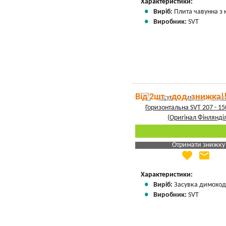
Характеристики:
Виріб:
Плита чавунна з
Виробник:
SVT
Від 2шт - дод. знижка!
Отримати знижку
favorite
email
Яка Ваша ціна
?
Вказати мою ціну
Характеристики:
Виріб:
Засувка димоход
Виробник:
SVT