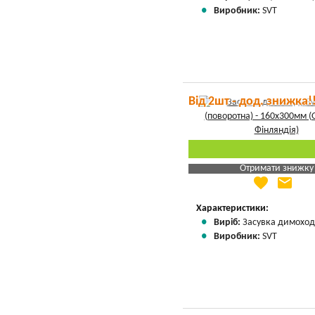
Виробник:
SVT
Від 2шт - дод. знижка!
Отримати знижку
favorite
email
Яка Ваша ціна
?
Вказати мою ціну
Характеристики:
Виріб:
Засувка димоход
Виробник:
SVT