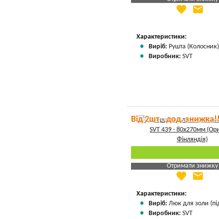
favorite
email
Яка Ваша ціна
?
Вказати мою ціну
Характеристики:
Виріб:
Рушта (Колосник
Виробник:
SVT
Від 2шт - дод. знижка!
Отримати знижку
favorite
email
Яка Ваша ціна
?
Вказати мою ціну
Характеристики:
Виріб:
Люк для золи (пі
Виробник:
SVT