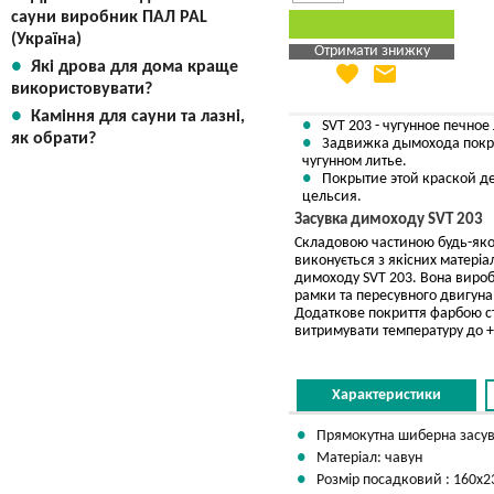
сауни виробник ПАЛ PAL
(Україна)
Отримати знижку
Які дрова для дома краще
favorite
email
Яка Ваша ціна
?
використовувати?
Вказати мою ціну
Каміння для сауни та лазні,
SVT 203 - чугунное печное
як обрати?
Задвижка дымохода покры
чугунном литье.
Покрытие этой краской де
цельсия.
Засувка димоходу SVT 203
Складовою частиною будь-яког
виконується з якісних матеріа
димоходу SVT 203. Вона вироб
рамки та пересувного двигуна 
Додаткове покриття фарбою сті
витримувати температуру до +
Характеристики
Прямокутна шиберна засув
Матеріал: чавун
Розмір посадковий : 160х2