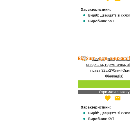
Вказати мою ціну
Характеристики:
Виріб:
Дверцята зі скло
Виробник:
SVT
Від 2шт - дод. знижка!
Отримати знижку
favorite
email
Яка Ваша ціна
?
Вказати мою ціну
Характеристики:
Виріб:
Дверцята зі скло
Виробник:
SVT