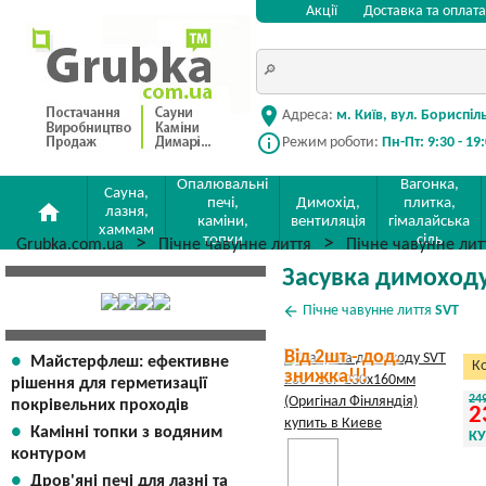
Акції
Доставка та оплата
location_on
Адреса:
м. Київ, вул. Бориспіл
info_outline
Режим роботи:
Пн-Пт: 9:30 - 19
Опалювальні
Вагонка,
Сауна,
печі,
Димохід,
плитка,
home
лазня,
каміни,
вентиляція
гімалайська
хаммам
топки
сіль
Grubka.com.ua
Пічне чавунне лиття
Пічне чавунне ли
Засувка димоходу
arrow_back
Пічне чавунне лиття
SVT
Від 2шт - дод.
Майстерфлеш: ефективне
Ко
знижка!!!
рішення для герметизації
24
покрівельних проходів
2
Камінні топки з водяним
К
контуром
Дров'яні печі для лазні та