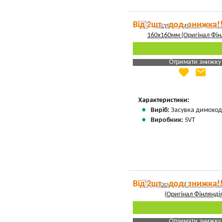
Від 2шт - дод. знижка!
Отримати знижку
favorite
email
Яка Ваша ціна
?
Вказати мою ціну
Характеристики:
Виріб:
Засувка димоход
Виробник:
SVT
Від 2шт - дод. знижка!
Отримати знижку