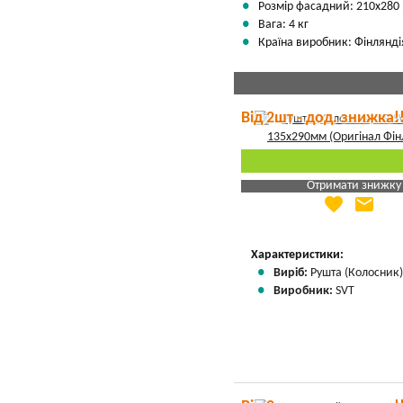
Розмір фасадний: 210х280
Вага: 4 кг
Країна виробник: Фінлянді
Від 2шт - дод. знижка!
Отримати знижку
favorite
email
Яка Ваша ціна
?
Вказати мою ціну
Характеристики:
Виріб:
Рушта (Колосник
Виробник:
SVT