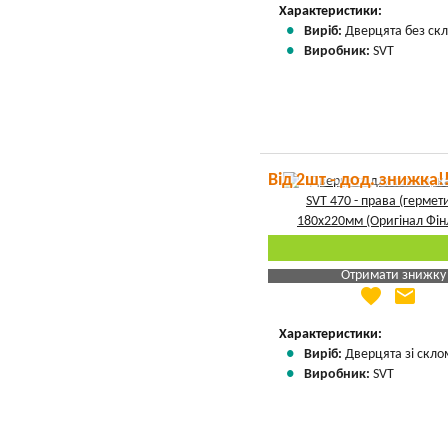
Вказати мою ціну
Характеристики:
Виріб:
Дверцята без скл
Виробник:
SVT
Від 2шт - дод. знижка!
Отримати знижку
favorite
email
Яка Ваша ціна
?
Вказати мою ціну
Характеристики:
Виріб:
Дверцята зі скло
Виробник:
SVT