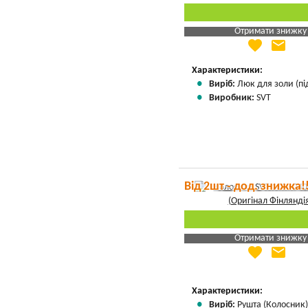
Отримати знижку
favorite
email
Яка Ваша ціна
?
Вказати мою ціну
Характеристики:
Виріб:
Люк для золи (пі
Виробник:
SVT
Від 2шт - дод. знижка!
Отримати знижку
favorite
email
Яка Ваша ціна
?
Вказати мою ціну
Характеристики:
Виріб:
Рушта (Колосник