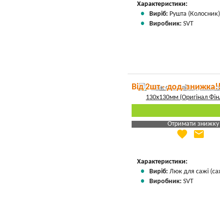
Характеристики:
Виріб:
Рушта (Колосник
Виробник:
SVT
Від 2шт - дод. знижка!
Отримати знижку
favorite
email
Яка Ваша ціна
?
Вказати мою ціну
Характеристики:
Виріб:
Люк для сажі (са
Виробник:
SVT