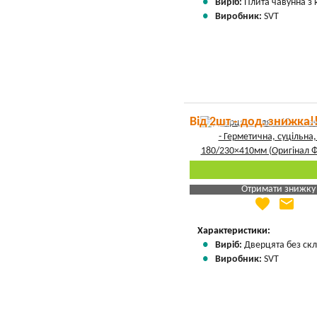
Виріб:
Плита чавунна з
Виробник:
SVT
Від 2шт - дод. знижка!
Отримати знижку
favorite
email
Яка Ваша ціна
?
Вказати мою ціну
Характеристики:
Виріб:
Дверцята без скл
Виробник:
SVT