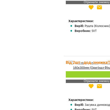
Отримати знижку
favorite
email
Яка Ваша ціна
?
Вказати мою ціну
Характеристики:
Виріб:
Рушта (Колосник
Виробник:
SVT
Від 2шт - дод. знижка!
Отримати знижку
favorite
email
Яка Ваша ціна
?
Вказати мою ціну
Характеристики:
Виріб:
Засувка димоход
Виробник:
SVT