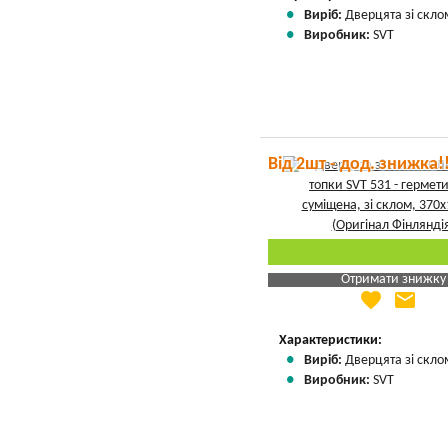
Виріб:
Дверцята зі скло
Виробник:
SVT
Від 2шт - дод. знижка!
Отримати знижку
favorite
email
Яка Ваша ціна
?
Вказати мою ціну
Характеристики:
Виріб:
Дверцята зі скло
Виробник:
SVT