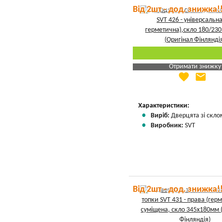
Від 2шт - дод. знижка!
Отримати знижку
favorite
email
Яка Ваша ціна
?
Вказати мою ціну
Характеристики:
Виріб:
Дверцята зі скло
Виробник:
SVT
Від 2шт - дод. знижка!