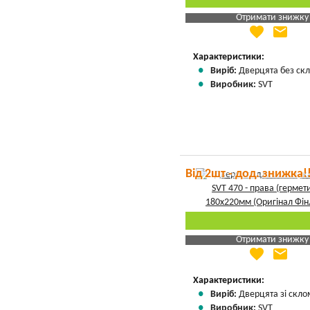
Отримати знижку
favorite
email
Яка Ваша ціна
?
Вказати мою ціну
Характеристики:
Виріб:
Дверцята без скл
Виробник:
SVT
Від 2шт - дод. знижка!
Отримати знижку
favorite
email
Яка Ваша ціна
?
Вказати мою ціну
Характеристики:
Виріб:
Дверцята зі скло
Виробник:
SVT