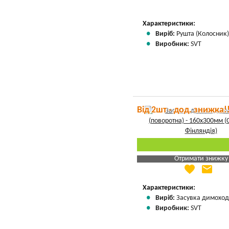
Вказати мою ціну
Характеристики:
Виріб:
Рушта (Колосник
Виробник:
SVT
Від 2шт - дод. знижка!
Отримати знижку
favorite
email
Яка Ваша ціна
?
Вказати мою ціну
Характеристики:
Виріб:
Засувка димоход
Виробник:
SVT