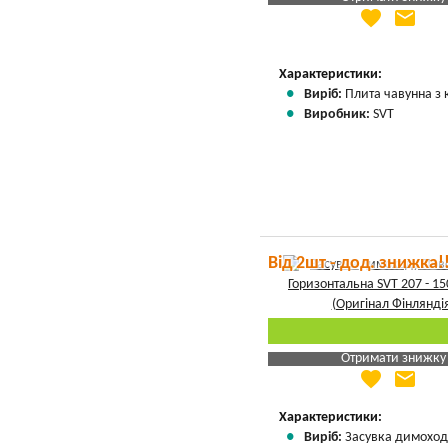
favorite
email
Яка Ваша ціна
?
Вказати мою ціну
Характеристики:
Виріб:
Плита чавунна з
Виробник:
SVT
Від 2шт - дод. знижка!
Отримати знижку
favorite
email
Яка Ваша ціна
?
Вказати мою ціну
Характеристики:
Виріб:
Засувка димоход