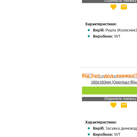
Отримати знижку
favorite
email
Яка Ваша ціна
?
Вказати мою ціну
Характеристики:
Виріб:
Рушта (Колосник
Виробник:
SVT
Від 2шт - дод. знижка!
Отримати знижку
favorite
email
Яка Ваша ціна
?
Вказати мою ціну
Характеристики:
Виріб:
Засувка димоход
Виробник:
SVT