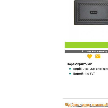
Отримати знижку
favorite
email
Яка Ваша ціна
?
Вказати мою ціну
Характеристики:
Виріб:
Люк для сажі (са
Виробник:
SVT
Від 2шт - дод. знижка!