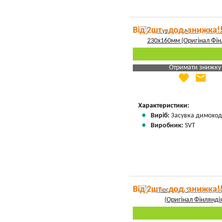
Від 2шт - дод. знижка!
Отримати знижку
favorite
email
Яка Ваша ціна
?
Вказати мою ціну
Характеристики:
Виріб:
Засувка димоход
Виробник:
SVT
Від 2шт - дод. знижка!