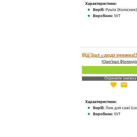
Характеристики:
Виріб:
Рушта (Колосник
Виробник:
SVT
Від 2шт - дод. знижка!
Отримати знижку
favorite
email
Яка Ваша ціна
?
Вказати мою ціну
Характеристики:
Виріб:
Люк для сажі (са
Виробник:
SVT