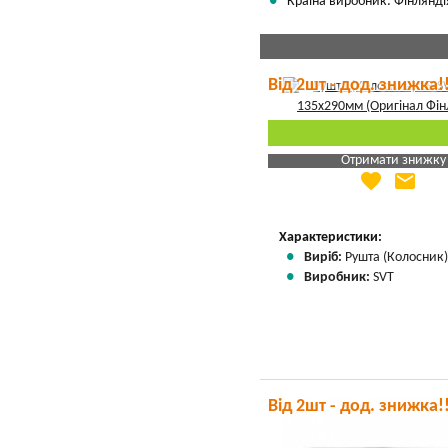
Країна виробник: Фінлянді
Від 2шт - дод. знижка!
Отримати знижку
favorite
email
Яка Ваша ціна
?
Вказати мою ціну
Характеристики:
Виріб:
Рушта (Колосник
Виробник:
SVT
Від 2шт - дод. знижка!