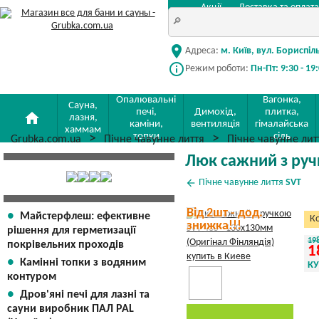
Акції
Доставка та оплата
location_on
Адреса:
м. Київ, вул. Бориспіл
info_outline
Режим роботи:
Пн-Пт: 9:30 - 19
Опалювальні
Вагонка,
Сауна,
печі,
Димохід,
плитка,
home
лазня,
каміни,
вентиляція
гімалайська
хаммам
топки
сіль
Grubka.com.ua
Пічне чавунне лиття
Пічне чавунне ли
Люк сажний з руч
arrow_back
Пічне чавунне лиття
SVT
Від 2шт - дод.
Майстерфлеш: ефективне
Ко
знижка!!!
рішення для герметизації
19
покрівельних проходів
1
Камінні топки з водяним
К
контуром
Дров'яні печі для лазні та
сауни виробник ПАЛ PAL