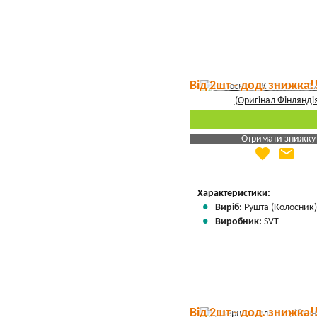
Від 2шт - дод. знижка!
Отримати знижку
favorite
email
Яка Ваша ціна
?
Вказати мою ціну
Характеристики:
Виріб:
Рушта (Колосник
Виробник:
SVT
Від 2шт - дод. знижка!