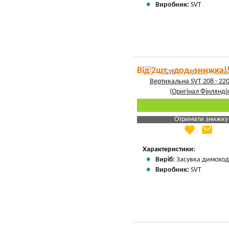
Виробник:
SVT
Від 2шт - дод. знижка!
Отримати знижку
favorite
email
Яка Ваша ціна
?
Вказати мою ціну
Характеристики:
Виріб:
Засувка димоход
Виробник:
SVT