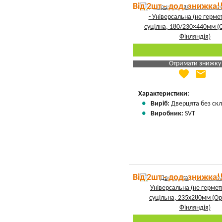
Від 2шт - дод. знижка!
Отримати знижку
favorite
email
Яка Ваша ціна
?
Вказати мою ціну
Характеристики:
Виріб:
Дверцята без скл
Виробник:
SVT
Від 2шт - дод. знижка!