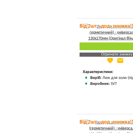
Від 2шт - дод. знижка!
Отримати знижку
favorite
email
Яка Ваша ціна
?
Вказати мою ціну
Характеристики:
Виріб:
Люк для золи (пі
Виробник:
SVT
Від 2шт - дод. знижка!