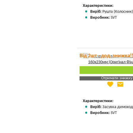
Характеристики:
Виріб:
Рушта (Колосник
Виробник:
SVT
Від 2шт - дод. знижка!
Отримати знижку
favorite
email
Яка Ваша ціна
?
Вказати мою ціну
Характеристики:
Виріб:
Засувка димоход
Виробник:
SVT