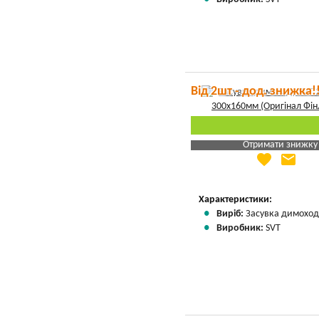
Від 2шт - дод. знижка!
Отримати знижку
favorite
email
Яка Ваша ціна
?
Вказати мою ціну
Характеристики:
Виріб:
Засувка димоход
Виробник:
SVT