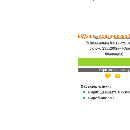
Від 2шт - дод. знижка!
Отримати знижку
favorite
email
Яка Ваша ціна
?
Вказати мою ціну
Характеристики:
Виріб:
Дверцята зі скло
Виробник:
SVT