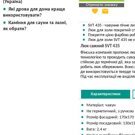
(Україна)
Отримати знижку
Які дрова для дома краще
favorite
email
Яка Ваша ціна
?
використовувати?
Вказати мою ціну
Каміння для сауни та лазні,
SVT 435 - чавунне пічне ли
як обрати?
Люк для золи покритий сп
Покриття цією фарбою роб
Люк для золи SVT 435 не 
Люк сажний SVT 435
Фінська компанія пропонує лю
технологією та проходить сув
стійкою до термічної дії, яка
робить люк обережним. Воно в
де використовується тверде т
Під час експлуатації не виділ
Характеристики
Матеріал: чавун
Не герметичний, з ручкою
Розмір фасадний: 170х170
Розмір посадковий: 130х1
Вага: 2,4 кг