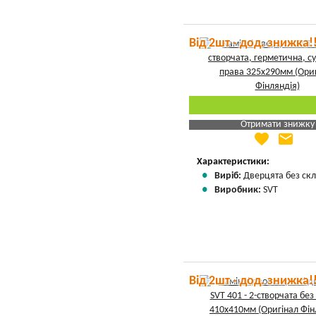
Від 2шт - дод. знижка!
Отримати знижку
favorite
email
Яка Ваша ціна
?
Вказати мою ціну
Характеристики:
Виріб:
Дверцята без скл
Виробник:
SVT
Від 2шт - дод. знижка!