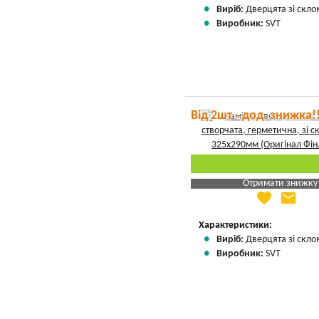
Виріб:
Дверцята зі скло
Виробник:
SVT
Від 2шт - дод. знижка!
Отримати знижку
favorite
email
Яка Ваша ціна
?
Вказати мою ціну
Характеристики:
Виріб:
Дверцята зі скло
Виробник:
SVT