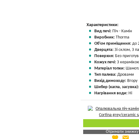
Характеристики:
Вид печі:
Піч - Камін
Виробник:
Thorma
Об'єм приміщення:
до 
Дверцята:
Зі склом, З 
Поверхня:
Без приготу
Кожух печі:
З кераміко
Матеріал топки:
Шамота
Тип палива:
Дровами
Вихід димоходу:
Вгору
Шибер (кагла, засувка)
Нагрівання води:
Ні
Отримати знижку
favorite
email
Яка Ваша ціна
?