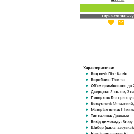
Отримати знижку
favorite
email
Яка Ваша ціна
?
Вказати мою ціну
Характеристики:
Вид печі:
Піч - Камін
Виробник:
Thorma
Об'єм приміщення:
до 
Дверцята:
Зі склом, З 
Поверхня:
Без приготу
Кожух печі:
Металевий,
Матеріал топки:
Шамота
Тип палива:
Дровами
Вихід димоходу:
Вгору
Шибер (кагла, засувка)
Нагрівання води:
Ні