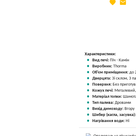
favorite
email
Яка Ваша ціна
?
Вказати мою ціну
Характеристики:
Вид печі:
Піч - Камін
Виробник:
Thorma
Об'єм приміщення:
до 
Дверцята:
Зі склом, З 
Поверхня:
Без приготу
Кожух печі:
Металевий,
Матеріал топки:
Шамота
Тип палива:
Дровами
Вихід димоходу:
Вгору
Шибер (кагла, засувка)
Нагрівання води:
Ні