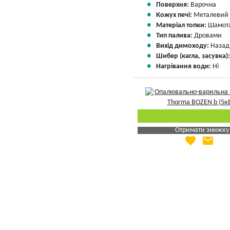
Поверхня:
Варочна
Кожух печі:
Металевий
Матеріал топки:
Шамота
Тип палива:
Дровами
Вихід димоходу:
Назад
Шибер (кагла, засувка)
Нагрівання води:
Ні
Отримати знижку
favorite
email
Яка Ваша ціна
?
Вказати мою ціну