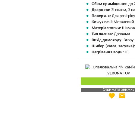
Об'єм приміщення:
до 
Дверцята:
Зі склом, З 
Поверхня:
Для розігріву
Кожух печі:
Металевий
Матеріал топки:
Шамота
Тип палива:
Дровами
Вихід димоходу:
Вгору
Шибер (кагла, засувка)
Нагрівання води:
Ні
Отримати знижку
favorite
email
Яка Ваша ціна
?
Вказати мою ціну