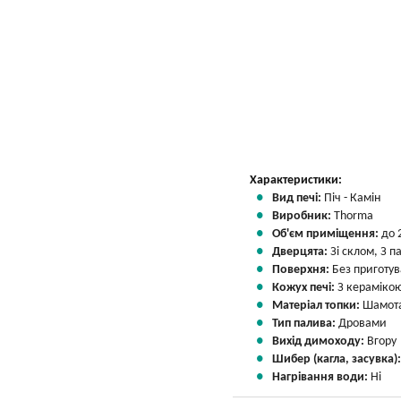
Характеристики:
Вид печі:
Піч - Камін
Виробник:
Thorma
Об'єм приміщення:
до 
Дверцята:
Зі склом, З 
Поверхня:
Без приготу
Кожух печі:
З кераміко
Матеріал топки:
Шамота
Тип палива:
Дровами
Вихід димоходу:
Вгору
Шибер (кагла, засувка)
Нагрівання води:
Ні