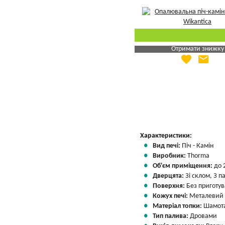
Отримати знижку
favorite
email
Яка Ваша ціна
?
Вказати мою ціну
Характеристики:
Вид печі:
Піч - Камін
Виробник:
Thorma
Об'єм приміщення:
до 
Дверцята:
Зі склом, З 
Поверхня:
Без приготу
Кожух печі:
Металевий
Матеріал топки:
Шамота
Тип палива:
Дровами