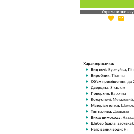
Отримати знижку
favorite
email
Яка Ваша ціна
?
Вказати мою ціну
Характеристики:
Вид печі:
Буржуйка, Піч 
Виробник:
Thorma
Об'єм приміщення:
до 
Дверцята:
Зі склом
Поверхня:
Варочна
Кожух печі:
Металевий,
Матеріал топки:
Шамота
Тип палива:
Дровами
Вихід димоходу:
Назад
Шибер (кагла, засувка)
Нагрівання води:
Ні