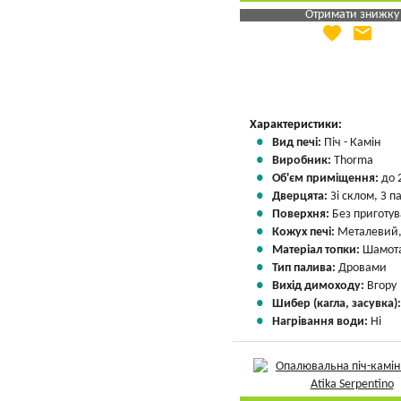
Отримати знижку
favorite
email
Яка Ваша ціна
?
Вказати мою ціну
Характеристики:
Вид печі:
Піч - Камін
Виробник:
Thorma
Об'єм приміщення:
до 
Дверцята:
Зі склом, З 
Поверхня:
Без приготу
Кожух печі:
Металевий,
Матеріал топки:
Шамота
Тип палива:
Дровами
Вихід димоходу:
Вгору
Шибер (кагла, засувка)
Нагрівання води:
Ні