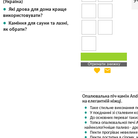
9
(Україна)
Які дрова для дома краще
використовувати?
Каміння для сауни та лазні,
як обрати?
Отримати знижку
favorite
email
Яка Ваша ціна
?
Вказати мою ціну
Опалювальна піч-камін Ando
на елегантній ніжці.
Таке стильне виконання пе
У поєднанні зі сталевим к
До основних переваг таких 
Топка опалювальної печі 
найекологічніше паливо - др
Пекти прогріває невелике 
Пекти доступна в сірому, 