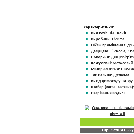
Характеристики:
Вид печі:
Піч - Камін
Виробник:
Thorma
Об'єм приміщення:
до 
Дверцята:
Зі склом, З 
Поверхня:
Для розігріву
Кожух печі:
Металевий
Матеріал топки:
Шамота
Тип палива:
Дровами
Вихід димоходу:
Вгору
Шибер (кагла, засувка)
Нагрівання води:
Ні
Отримати знижку