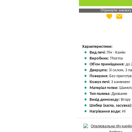
Отримати знижку
favorite
email
Яка Ваша ціна
?
Вказати мою ціну
Характеристики:
Вид печі:
Піч - Камін
Виробник:
Thorma
Об'єм приміщення:
до 
Дверцята:
Зі склом, З 
Поверхня:
Без приготу
Кожух печі:
З каменем
Матеріал топки:
Шамота
Тип палива:
Дровами
Вихід димоходу:
Вгору
Шибер (кагла, засувка)
Нагрівання води:
Ні