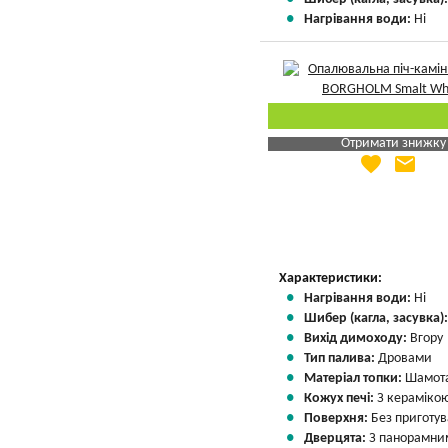
Нагрівання води:
Ні
Отримати знижку
favorite
email
Яка Ваша ціна
?
Вказати мою ціну
Характеристики:
Нагрівання води:
Ні
Шибер (кагла, засувка)
Вихід димоходу:
Вгору
Тип палива:
Дровами
Матеріал топки:
Шамота
Кожух печі:
З кераміко
Поверхня:
Без приготу
Дверцята:
З панорамним