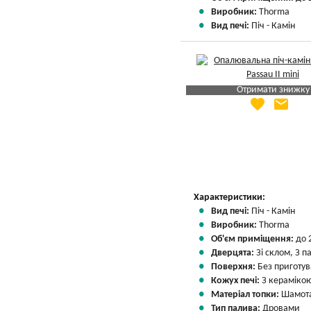
Виробник:
Thorma
Вид печі:
Піч - Камін
Отримати знижку
favorite
email
Яка Ваша ціна
?
Вказати мою ціну
Характеристики:
Вид печі:
Піч - Камін
Виробник:
Thorma
Об'єм приміщення:
до 
Дверцята:
Зі склом, З 
Поверхня:
Без приготу
Кожух печі:
З кераміко
Матеріал топки:
Шамота
Тип палива:
Дровами