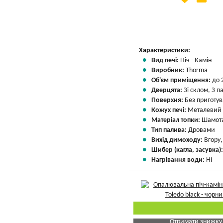
Вказати мою ціну
Характеристики:
Вид печі:
Піч - Камін
Виробник:
Thorma
Об'єм приміщення:
до 
Дверцята:
Зі склом, З 
Поверхня:
Без приготу
Кожух печі:
Металевий
Матеріал топки:
Шамота
Тип палива:
Дровами
Вихід димоходу:
Вгору
Шибер (кагла, засувка)
Нагрівання води:
Ні
Отримати знижку