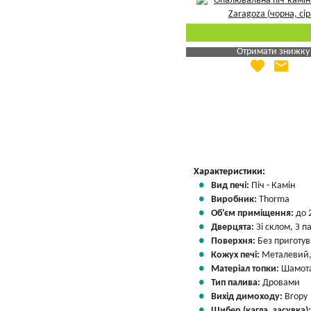
Отримати знижку
favorite
email
Яка Ваша ціна
?
Вказати мою ціну
Характеристики:
Вид печі:
Піч - Камін
Виробник:
Thorma
Об'єм приміщення:
до 
Дверцята:
Зі склом, З 
Поверхня:
Без приготу
Кожух печі:
Металевий,
Матеріал топки:
Шамота
Тип палива:
Дровами
Вихід димоходу:
Вгору
Шибер (кагла, засувка)