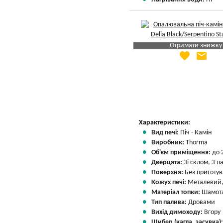
Отримати знижку
favorite
email
Яка Ваша ціна
?
Вказати мою ціну
Характеристики:
Вид печі:
Піч - Камін
Виробник:
Thorma
Об'єм приміщення:
до 
Дверцята:
Зі склом, З 
Поверхня:
Без приготу
Кожух печі:
Металевий,
Матеріал топки:
Шамота
Тип палива:
Дровами
Вихід димоходу:
Вгору
Шибер (кагла, засувка)