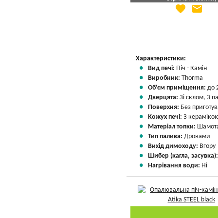
favorite
email
Яка Ваша ціна
?
Вказати мою ціну
Характеристики:
Вид печі:
Піч - Камін
Виробник:
Thorma
Об'єм приміщення:
до 
Дверцята:
Зі склом, З 
Поверхня:
Без приготу
Кожух печі:
З кераміко
Матеріал топки:
Шамота
Тип палива:
Дровами
Вихід димоходу:
Вгору
Шибер (кагла, засувка)
Нагрівання води:
Ні