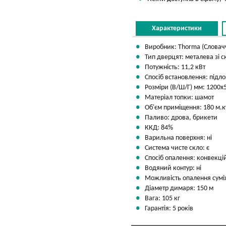
Характеристики
Виробник: Thorma (Словач
Тип дверцят: металева зі 
Потужність: 11,2 кВт
Спосіб встановлення: підл
Розміри (В/Ш/Г) мм: 1200х
Матеріал топки: шамот
Об'єм приміщення: 180 м.к
Паливо: дрова, брикети
ККД: 84%
Варильна поверхня: ні
Система чисте скло: є
Спосіб опалення: конвекці
Водяний контур: ні
Можливість опалення сумі
Діаметр димаря: 150 м
Вага: 105 кг
Гарантія: 5 років