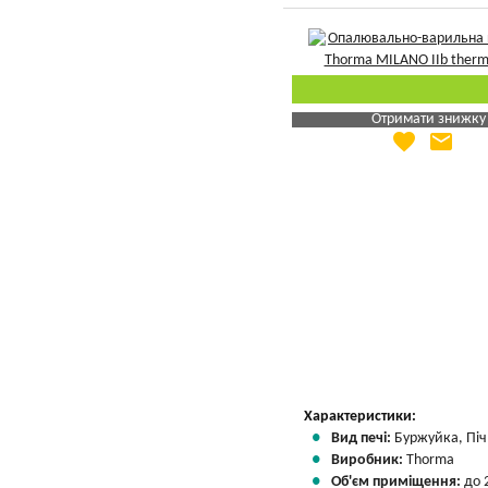
Отримати знижку
favorite
email
Яка Ваша ціна
?
Вказати мою ціну
Характеристики:
Вид печі:
Буржуйка, Піч 
Виробник:
Thorma
Об'єм приміщення:
до 