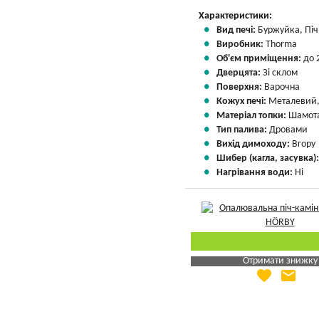
Характеристики:
Вид печі:
Буржуйка, Піч 
Виробник:
Thorma
Об'єм приміщення:
до 
Дверцята:
Зі склом
Поверхня:
Варочна
Кожух печі:
Металевий,
Матеріал топки:
Шамота
Тип палива:
Дровами
Вихід димоходу:
Вгору
Шибер (кагла, засувка)
Нагрівання води:
Ні
Отримати знижку
favorite
email
Яка Ваша ціна
?
Вказати мою ціну