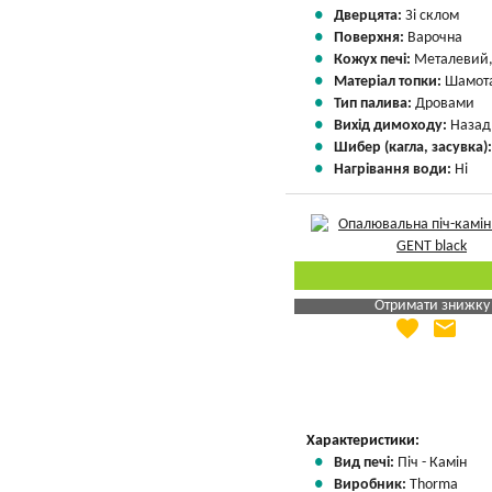
Дверцята:
Зі склом
Поверхня:
Варочна
Кожух печі:
Металевий,
Матеріал топки:
Шамота
Тип палива:
Дровами
Вихід димоходу:
Назад
Шибер (кагла, засувка)
Нагрівання води:
Ні
Отримати знижку
favorite
email
Яка Ваша ціна
?
Вказати мою ціну
Характеристики:
Вид печі:
Піч - Камін
Виробник:
Thorma