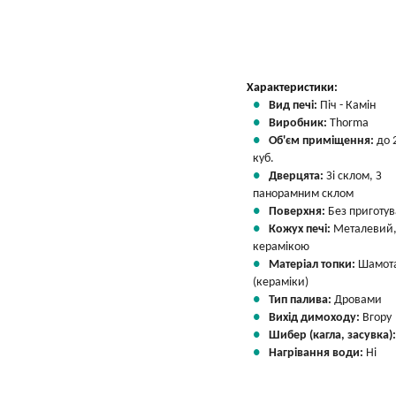
Характеристики:
Вид печі:
Піч - Камін
Виробник:
Thorma
Об'єм приміщення:
до 
куб.
Дверцята:
Зі склом, З
панорамним склом
Поверхня:
Без приготу
Кожух печі:
Металевий,
керамікою
Матеріал топки:
Шамот
(кераміки)
Тип палива:
Дровами
Вихід димоходу:
Вгору
Шибер (кагла, засувка)
Нагрівання води:
Ні