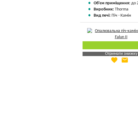
Об'єм приміщення:
до 
Виробник:
Thorma
Вид печі:
Піч - Камін
Отримати знижку
favorite
email
Яка Ваша ціна
?
Вказати мою ціну