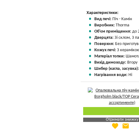
Характеристики:
Вид печі:
Піч - Камін
Виробник:
Thorma
Об'єм приміщення:
до 
Дверцята:
Зі склом, З 
Поверхня:
Без приготу
Кожух печі:
З кераміко
Матеріал топки:
Шамота
Вихід димоходу:
Вгору
Шибер (кагла, засувка)
Нагрівання води:
Ні
Отримати знижку
favorite
email
Яка Ваша ціна
?
Вказати мою ціну