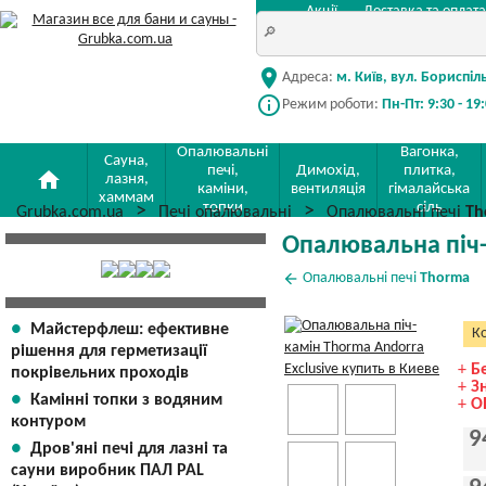
Акції
Доставка та оплата
location_on
Адреса:
м. Київ, вул. Бориспіл
info_outline
Режим роботи:
Пн-Пт: 9:30 - 19
Опалювальні
Вагонка,
Сауна,
печі,
Димохід,
плитка,
home
лазня,
каміни,
вентиляція
гімалайська
хаммам
топки
сіль
Grubka.com.ua
Печі опалювальні
Опалювальні печі
Th
Опалювальна піч-
arrow_back
Опалювальні печі
Thorma
Майстерфлеш: ефективне
Ко
рішення для герметизації
+
Б
покрівельних проходів
+
З
Камінні топки з водяним
+
О
контуром
9
Дров'яні печі для лазні та
сауни виробник ПАЛ PAL