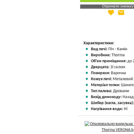
Отримати знижку
favorite
email
Яка Ваша ціна
?
Вказати мою ціну
Характеристики:
Вид печі:
Піч - Камін
Виробник:
Thorma
Об'єм приміщення:
до 
Дверцята:
Зі склом
Поверхня:
Варочна
Кожух печі:
Металевий
Матеріал топки:
Шамота
Тип палива:
Дровами
Вихід димоходу:
Назад
Шибер (кагла, засувка)
Нагрівання води:
Ні