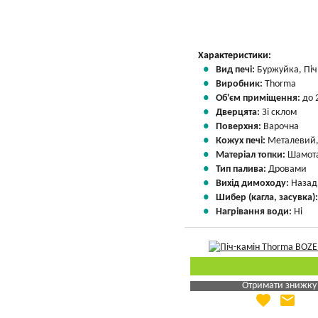
Характеристики:
Вид печі:
Буржуйка, Піч 
Виробник:
Thorma
Об'єм приміщення:
до 
Дверцята:
Зі склом
Поверхня:
Варочна
Кожух печі:
Металевий,
Матеріал топки:
Шамота
Тип палива:
Дровами
Вихід димоходу:
Назад
Шибер (кагла, засувка)
Нагрівання води:
Ні
Отримати знижку
favorite
email
Яка Ваша ціна
?