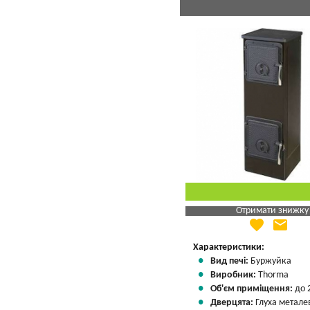
Отримати знижку
favorite
email
Яка Ваша ціна
?
Вказати мою ціну
Характеристики:
Вид печі:
Буржуйка
Виробник:
Thorma
Об'єм приміщення:
до 
Дверцята:
Глуха метале