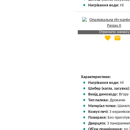
Нагрівання води:
Ні
Отримати знижку
favorite
email
Яка Ваша ціна
?
Вказати мою ціну
Характеристики:
Нагрівання води:
Ні
Шибер (кагла, засувка)
Вихід димоходу:
Вгору
Тип палива:
Дровами
Матеріал топки:
Шамота
Кожух печі:
З кераміко
Поверхня:
Без приготу
Дверцята:
З панорамним
Об'єм приміщення:
до 