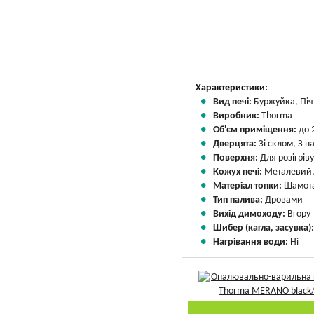
Вказати мою ціну
Характеристики:
Вид печі:
Буржуйка, Піч 
Виробник:
Thorma
Об'єм приміщення:
до 
Дверцята:
Зі склом, З 
Поверхня:
Для розігрів
Кожух печі:
Металевий,
Матеріал топки:
Шамота
Тип палива:
Дровами
Вихід димоходу:
Вгору
Шибер (кагла, засувка)
Нагрівання води:
Ні