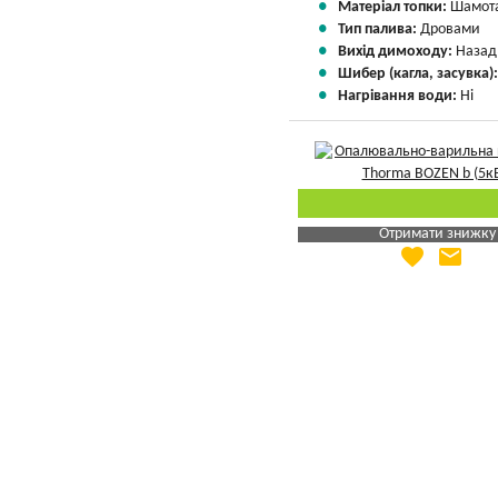
Матеріал топки:
Шамота
Тип палива:
Дровами
Вихід димоходу:
Назад
Шибер (кагла, засувка)
Нагрівання води:
Ні
Отримати знижку
favorite
email
Яка Ваша ціна
?
Вказати мою ціну