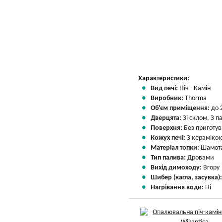
Характеристики:
Вид печі:
Піч - Камін
Виробник:
Thorma
Об'єм приміщення:
до 
Дверцята:
Зі склом, З 
Поверхня:
Без приготу
Кожух печі:
З кераміко
Матеріал топки:
Шамота
Тип палива:
Дровами
Вихід димоходу:
Вгору
Шибер (кагла, засувка)
Нагрівання води:
Ні