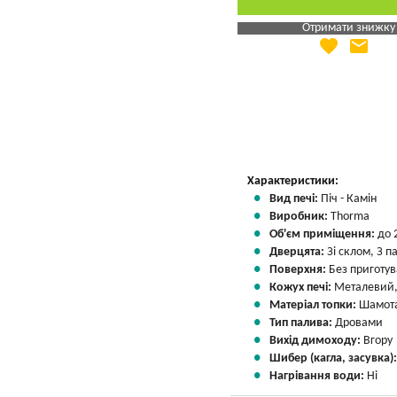
Отримати знижку
favorite
email
Яка Ваша ціна
?
Вказати мою ціну
Характеристики:
Вид печі:
Піч - Камін
Виробник:
Thorma
Об'єм приміщення:
до 
Дверцята:
Зі склом, З 
Поверхня:
Без приготу
Кожух печі:
Металевий,
Матеріал топки:
Шамота
Тип палива:
Дровами
Вихід димоходу:
Вгору
Шибер (кагла, засувка)
Нагрівання води:
Ні