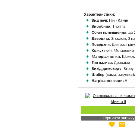
Характеристики:
Вид печі:
Піч - Камін
Виробник:
Thorma
Об'єм приміщення:
до 
Дверцята:
Зі склом, З 
Поверхня:
Для розігріву
Кожух печі:
Металевий
Матеріал топки:
Шамота
Тип палива:
Дровами
Вихід димоходу:
Вгору
Шибер (кагла, засувка)
Нагрівання води:
Ні
Отримати знижку
favorite
email
Яка Ваша ціна
?
Вказати мою ціну