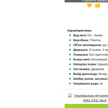
Отримати знижку
favorite
email
Яка Ваша ціна
?
Вказати мою ціну
Характеристики:
Вид печі:
Піч - Камін
Виробник:
Thorma
Об'єм приміщення:
до 
Дверцята:
Зі склом, З 
Поверхня:
Без приготу
Кожух печі:
Металевий
Матеріал топки:
Шамота
Тип палива:
Дровами
Вихід димоходу:
Вгору
Шибер (кагла, засувка)
Нагрівання води:
Ні