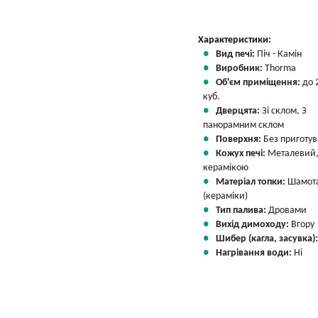
Характеристики:
Вид печі:
Піч - Камін
Виробник:
Thorma
Об'єм приміщення:
до 
куб.
Дверцята:
Зі склом, З
панорамним склом
Поверхня:
Без приготу
Кожух печі:
Металевий,
керамікою
Матеріал топки:
Шамот
(кераміки)
Тип палива:
Дровами
Вихід димоходу:
Вгору
Шибер (кагла, засувка)
Нагрівання води:
Ні