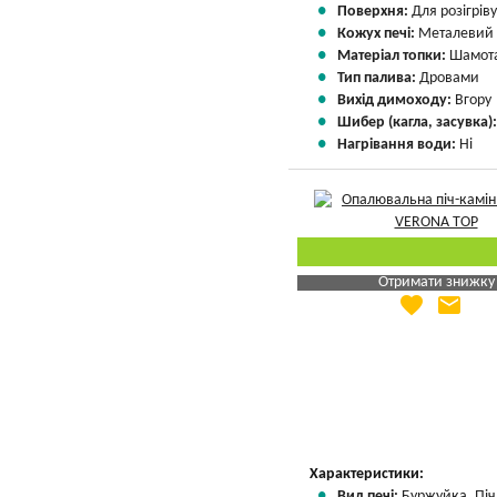
Поверхня:
Для розігріву
Кожух печі:
Металевий
Матеріал топки:
Шамота
Тип палива:
Дровами
Вихід димоходу:
Вгору
Шибер (кагла, засувка)
Нагрівання води:
Ні
Отримати знижку
favorite
email
Яка Ваша ціна
?
Вказати мою ціну
Характеристики:
Вид печі:
Буржуйка, Піч 