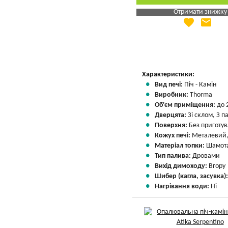
Отримати знижку
favorite
email
Яка Ваша ціна
?
Вказати мою ціну
Характеристики:
Вид печі:
Піч - Камін
Виробник:
Thorma
Об'єм приміщення:
до 
Дверцята:
Зі склом, З 
Поверхня:
Без приготу
Кожух печі:
Металевий,
Матеріал топки:
Шамота
Тип палива:
Дровами
Вихід димоходу:
Вгору
Шибер (кагла, засувка)
Нагрівання води:
Ні