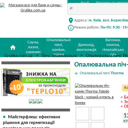
Акції
Доставка та оплата
location_on
Адреса:
м. Київ, вул. Бориспіл
info_outline
Режим роботи:
Пн-Пт: 9:30 - 19
Опалювальні
Вагонка,
Сауна,
печі,
Димохід,
плитка,
home
лазня,
каміни,
вентиляція
гімалайська
хаммам
топки
сіль
Grubka.com.ua
Печі опалювальні
Опалювальні печі
Th
Опалювальна піч-
arrow_back
Опалювальні печі
Thorma
Ко
+
Б
+
З
+
О
1
Майстерфлеш: ефективне
К
рішення для герметизації