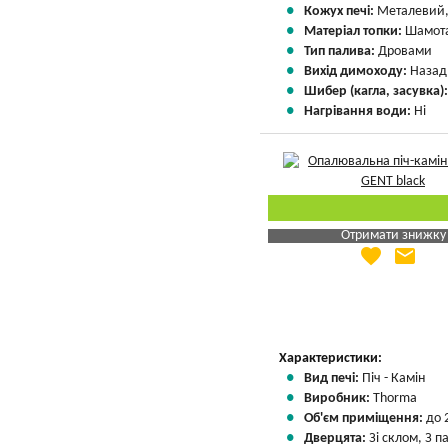
Кожух печі:
Металевий,
Матеріал топки:
Шамота
Тип палива:
Дровами
Вихід димоходу:
Назад
Шибер (кагла, засувка)
Нагрівання води:
Ні
Отримати знижку
favorite
email
Яка Ваша ціна
?
Вказати мою ціну
Характеристики:
Вид печі:
Піч - Камін
Виробник:
Thorma
Об'єм приміщення:
до 
Дверцята:
Зі склом, З 