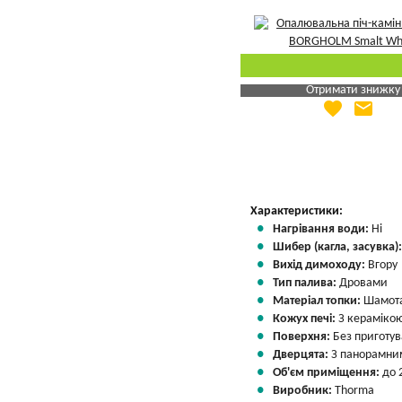
Отримати знижку
favorite
email
Яка Ваша ціна
?
Вказати мою ціну
Характеристики:
Нагрівання води:
Ні
Шибер (кагла, засувка)
Вихід димоходу:
Вгору
Тип палива:
Дровами
Матеріал топки:
Шамота
Кожух печі:
З кераміко
Поверхня:
Без приготу
Дверцята:
З панорамним
Об'єм приміщення:
до 
Виробник:
Thorma