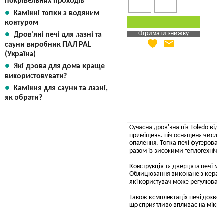
покрівельних проходів
Камінні топки з водяним
контуром
Отримати знижку
Дров'яні печі для лазні та
favorite
email
Яка Ваша ціна
?
сауни виробник ПАЛ PAL
(Україна)
Вказати мою ціну
Які дрова для дома краще
використовувати?
Каміння для сауни та лазні,
як обрати?
Сучасна дров'яна піч Toledo в
приміщень. піч оснащена чис
опалення. Топка печі футерова
разом із високими теплотехн
Конструкція та дверцята печі
Облицювання виконане з кера
які користувач може регулюва
Також комплектація печі дозво
що сприятливо впливає на мік