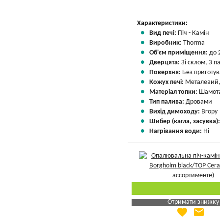
Характеристики:
Вид печі:
Піч - Камін
Виробник:
Thorma
Об'єм приміщення:
до 
Дверцята:
Зі склом, З 
Поверхня:
Без приготу
Кожух печі:
Металевий,
Матеріал топки:
Шамота
Тип палива:
Дровами
Вихід димоходу:
Вгору
Шибер (кагла, засувка)
Нагрівання води:
Ні
Отримати знижку
favorite
email
Яка Ваша ціна
?