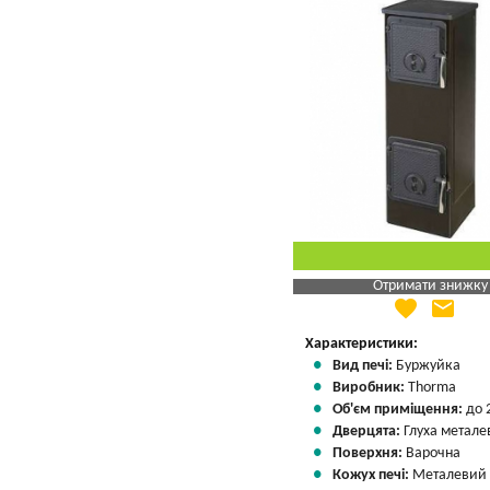
Отримати знижку
favorite
email
Яка Ваша ціна
?
Вказати мою ціну
Характеристики:
Вид печі:
Буржуйка
Виробник:
Thorma
Об'єм приміщення:
до 
Дверцята:
Глуха метале
Поверхня:
Варочна
Кожух печі:
Металевий