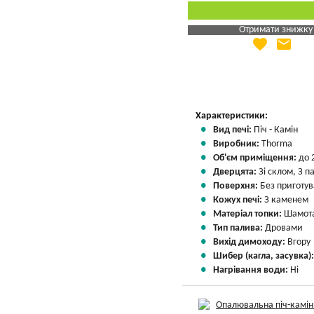
Отримати знижку
favorite
email
Яка Ваша ціна
?
Вказати мою ціну
Характеристики:
Вид печі:
Піч - Камін
Виробник:
Thorma
Об'єм приміщення:
до 
Дверцята:
Зі склом, З 
Поверхня:
Без приготу
Кожух печі:
З каменем
Матеріал топки:
Шамота
Тип палива:
Дровами
Вихід димоходу:
Вгору
Шибер (кагла, засувка)
Нагрівання води:
Ні