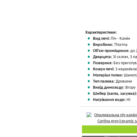
Вказати мою ціну
Характеристики:
Вид печі:
Піч - Камін
Виробник:
Thorma
Об'єм приміщення:
до 
Дверцята:
Зі склом, З 
Поверхня:
Без приготу
Кожух печі:
З кераміко
Матеріал топки:
Шамота
Тип палива:
Дровами
Вихід димоходу:
Вгору
Шибер (кагла, засувка)
Нагрівання води:
Ні