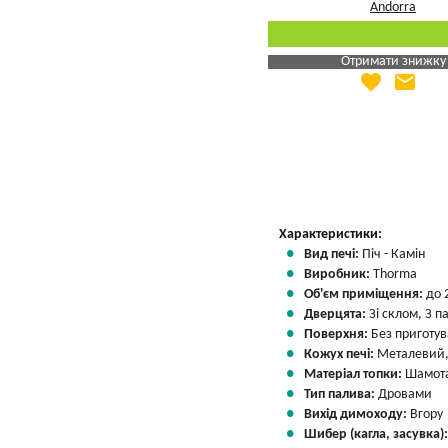
Отримати знижку
favorite
email
Яка Ваша ціна
?
Вказати мою ціну
Характеристики:
Вид печі:
Піч - Камін
Виробник:
Thorma
Об'єм приміщення:
до 
Дверцята:
Зі склом, З 
Поверхня:
Без приготу
Кожух печі:
Металевий,
Матеріал топки:
Шамота
Тип палива:
Дровами
Вихід димоходу:
Вгору
Шибер (кагла, засувка)