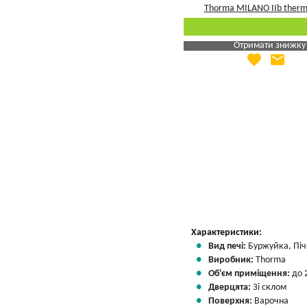
Отримати знижку
favorite
email
Яка Ваша ціна
?
Вказати мою ціну
Характеристики:
Вид печі:
Буржуйка, Піч 
Виробник:
Thorma
Об'єм приміщення:
до 
Дверцята:
Зі склом
Поверхня:
Варочна