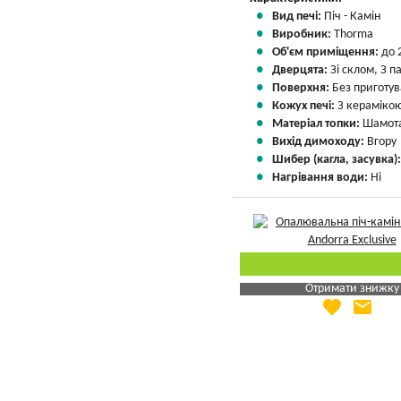
Вид печі:
Піч - Камін
Виробник:
Thorma
Об'єм приміщення:
до 
Дверцята:
Зі склом, З 
Поверхня:
Без приготу
Кожух печі:
З кераміко
Матеріал топки:
Шамота
Вихід димоходу:
Вгору
Шибер (кагла, засувка)
Нагрівання води:
Ні
Отримати знижку
favorite
email
Яка Ваша ціна
?
Вказати мою ціну