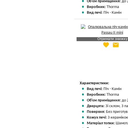
Об'єм приміщення:
до 
Виробник:
Thorma
Вид печі:
Піч - Камін
Отримати знижку
favorite
email
Яка Ваша ціна
?
Вказати мою ціну
Характеристики:
Вид печі:
Піч - Камін
Виробник:
Thorma
Об'єм приміщення:
до 
Дверцята:
Зі склом, З 
Поверхня:
Без приготу
Кожух печі:
З кераміко
Матеріал топки:
Шамота