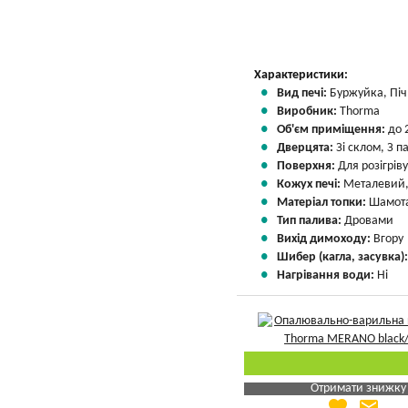
Характеристики:
Вид печі:
Буржуйка, Піч 
Виробник:
Thorma
Об'єм приміщення:
до 
Дверцята:
Зі склом, З 
Поверхня:
Для розігрів
Кожух печі:
Металевий,
Матеріал топки:
Шамота
Тип палива:
Дровами
Вихід димоходу:
Вгору
Шибер (кагла, засувка)
Нагрівання води:
Ні
Отримати знижку
favorite
email
Яка Ваша ціна
?