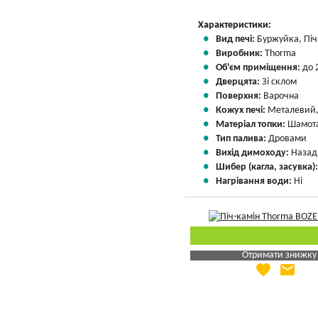
Характеристики:
Вид печі:
Буржуйка, Піч 
Виробник:
Thorma
Об'єм приміщення:
до 
Дверцята:
Зі склом
Поверхня:
Варочна
Кожух печі:
Металевий,
Матеріал топки:
Шамота
Тип палива:
Дровами
Вихід димоходу:
Назад
Шибер (кагла, засувка)
Нагрівання води:
Ні
Отримати знижку
favorite
email
Яка Ваша ціна
?
Вказати мою ціну