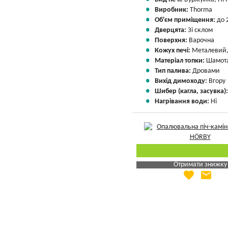
Виробник:
Thorma
Об'єм приміщення:
до 
Дверцята:
Зі склом
Поверхня:
Варочна
Кожух печі:
Металевий,
Матеріал топки:
Шамота
Тип палива:
Дровами
Вихід димоходу:
Вгору
Шибер (кагла, засувка)
Нагрівання води:
Ні
Отримати знижку
favorite
email
Яка Ваша ціна
?
Вказати мою ціну