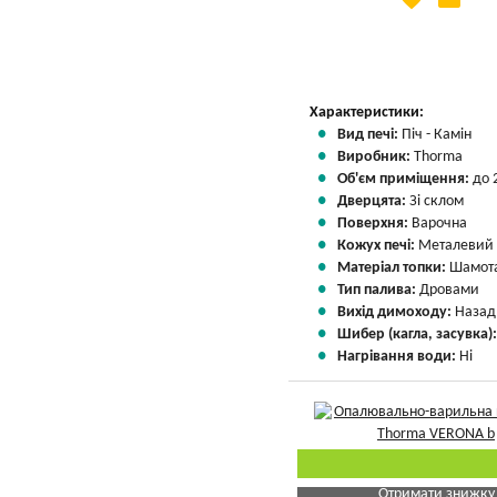
Вказати мою ціну
Характеристики:
Вид печі:
Піч - Камін
Виробник:
Thorma
Об'єм приміщення:
до 
Дверцята:
Зі склом
Поверхня:
Варочна
Кожух печі:
Металевий
Матеріал топки:
Шамота
Тип палива:
Дровами
Вихід димоходу:
Назад
Шибер (кагла, засувка)
Нагрівання води:
Ні
Отримати знижку