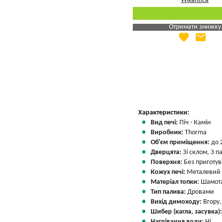
Отримати знижку
favorite
email
Яка Ваша ціна
?
Вказати мою ціну
Характеристики:
Вид печі:
Піч - Камін
Виробник:
Thorma
Об'єм приміщення:
до 
Дверцята:
Зі склом, З 
Поверхня:
Без приготу
Кожух печі:
Металевий
Матеріал топки:
Шамота
Тип палива:
Дровами
Вихід димоходу:
Вгору
Шибер (кагла, засувка)
Нагрівання води:
Ні