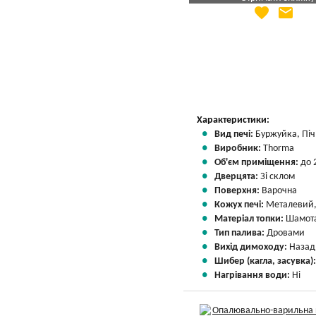
favorite
email
Яка Ваша ціна
?
Вказати мою ціну
Характеристики:
Вид печі:
Буржуйка, Піч 
Виробник:
Thorma
Об'єм приміщення:
до 
Дверцята:
Зі склом
Поверхня:
Варочна
Кожух печі:
Металевий,
Матеріал топки:
Шамота
Тип палива:
Дровами
Вихід димоходу:
Назад
Шибер (кагла, засувка)
Нагрівання води:
Ні