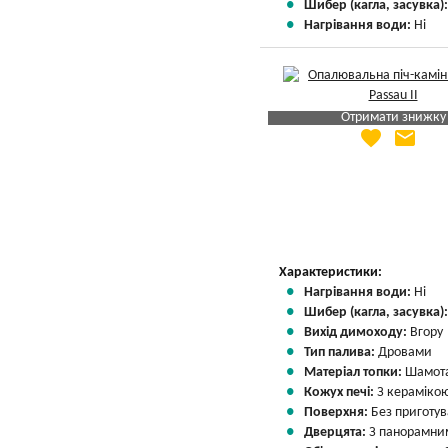
Шибер (кагла, засувка)
Нагрівання води:
Ні
Отримати знижку
favorite
email
Яка Ваша ціна
?
Вказати мою ціну
Характеристики:
Нагрівання води:
Ні
Шибер (кагла, засувка)
Вихід димоходу:
Вгору
Тип палива:
Дровами
Матеріал топки:
Шамота
Кожух печі:
З кераміко
Поверхня:
Без приготу
Дверцята:
З панорамним