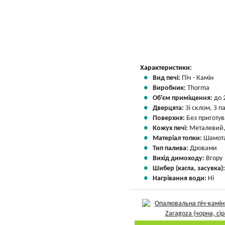
Характеристики:
Вид печі:
Піч - Камін
Виробник:
Thorma
Об'єм приміщення:
до 
Дверцята:
Зі склом, З 
Поверхня:
Без приготу
Кожух печі:
Металевий,
Матеріал топки:
Шамота
Тип палива:
Дровами
Вихід димоходу:
Вгору
Шибер (кагла, засувка)
Нагрівання води:
Ні