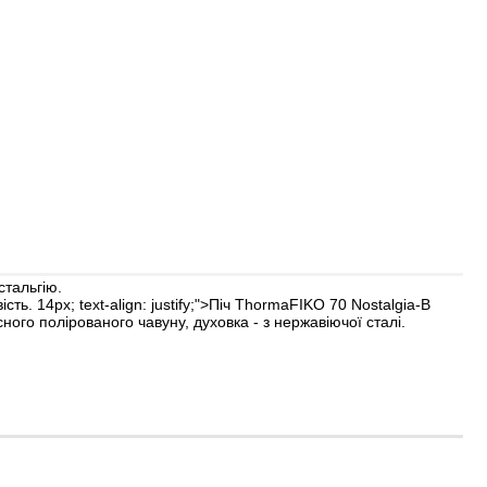
стальгію.
. 14px; text-align: justify;">Піч Thorma
FIKO 70 Nostalgia-B
ого полірованого чавуну, духовка - з нержавіючої сталі.