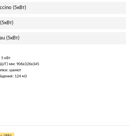
cino (5кВт)
(5кВт)
u (5кВт)
 5 кВт
Ш/Г) мм: 906х326х345
опки: шамот
іщення: 124 м3