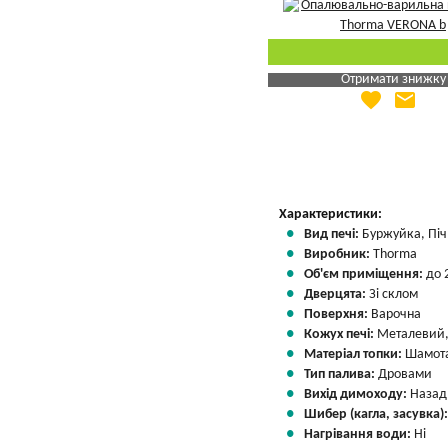
Отримати знижку
favorite
email
Яка Ваша ціна
?
Вказати мою ціну
Характеристики:
Вид печі:
Буржуйка, Піч 
Виробник:
Thorma
Об'єм приміщення:
до 
Дверцята:
Зі склом
Поверхня:
Варочна
Кожух печі:
Металевий,
Матеріал топки:
Шамота
Тип палива:
Дровами
Вихід димоходу:
Назад
Шибер (кагла, засувка)
Нагрівання води:
Ні