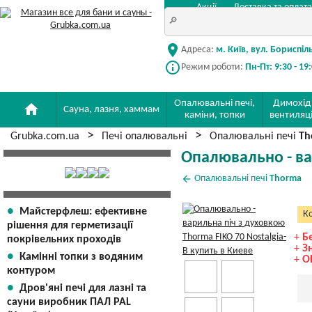
Акції
Доставка та оплата
location_on
Адреса:
м. Київ, вул. Бориспіл
info_outline
Режим роботи:
Пн-Пт: 9:30 - 19
Опалювальні печі,
Димохід
home
Сауна, лазня, хаммам
каміни, топки
вентиляц
Grubka.com.ua
Печі опалювальні
Опалювальні печі
Th
Опалювально - вар
arrow_back
Опалювальні печі
Thorma
Майстерфлеш: ефективне
Ко
рішення для герметизації
+
Б
покрівельних проходів
+
З
Камінні топки з водяним
+
О
контуром
Дров'яні печі для лазні та
сауни виробник ПАЛ PAL