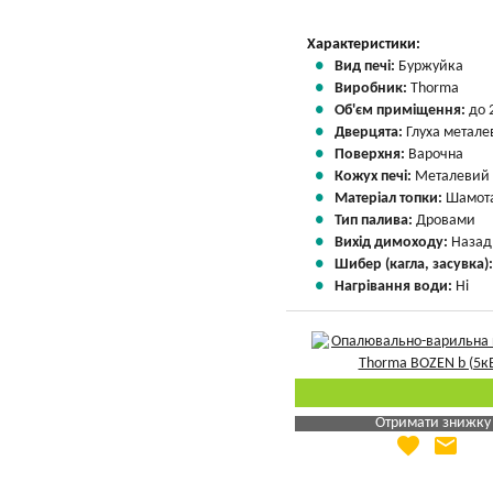
Характеристики:
Вид печі:
Буржуйка
Виробник:
Thorma
Об'єм приміщення:
до 
Дверцята:
Глуха метале
Поверхня:
Варочна
Кожух печі:
Металевий
Матеріал топки:
Шамота
Тип палива:
Дровами
Вихід димоходу:
Назад
Шибер (кагла, засувка)
Нагрівання води:
Ні
Отримати знижку
favorite
email
Яка Ваша ціна
?
Вказати мою ціну