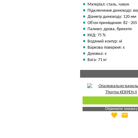
Матеріал: сталь, чавун
Підключення димоходу: ве
Діаметр димоходу: 120 мм
Об'єм приміщення: 82 - 205
Паливо: дрова, брикети
ККД: 75 %
Водяний контур: ні
Варкова поверхня: є
Духовка: є
Вага: 71 кг
Отримати знижку
favorite
email
Яка Ваша ціна
?
Вказати мою ціну