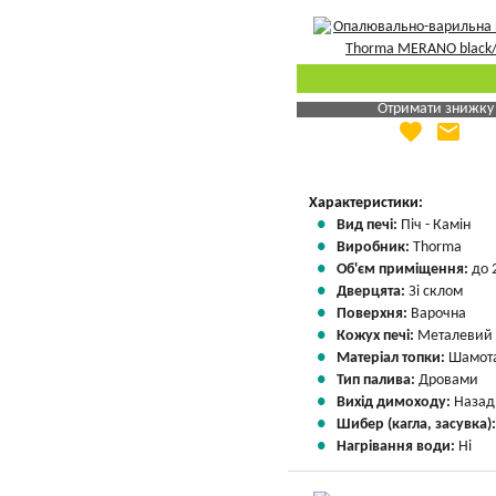
Отримати знижку
favorite
email
Яка Ваша ціна
?
Вказати мою ціну
Характеристики:
Вид печі:
Піч - Камін
Виробник:
Thorma
Об'єм приміщення:
до 
Дверцята:
Зі склом
Поверхня:
Варочна
Кожух печі:
Металевий
Матеріал топки:
Шамота
Тип палива:
Дровами
Вихід димоходу:
Назад
Шибер (кагла, засувка)
Нагрівання води:
Ні