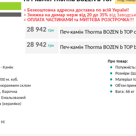
Код товар
+
Безкоштовна адресна доставка по всій Україні!
+
Знижка на димар нерж від 20 до 35%
від Заводськ
+
ОПЛАТА ЧАСТИНАМИ та МИТТЄВА РОЗСТРОЧКА!!!
28 942
грн
Печ-камін Thorma BOZEN b TOP 
28 942
грн
Печ-камін Thorma BOZEN b TOP b
Про товар:
- Камін
Потужність:
Розміри (Ш/
200 м. куб.
Матеріал т
панорамним склом
Об'єм примі
у, Варочна
Вага: 66 кг
 Емальований
 (кераміки)
:
Ні