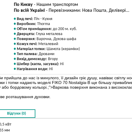
По Києву
- Нашим транспортом
По всій Україні
- Перевізниками: Нова Пошта, Делівері...
Вид печі:
Піч - Кухня
Виробник:
Thorma
Об'єм приміщення:
до 200 м. куб.
Дверцята:
Глуха металева
Поверхня:
Варочна, Духова шафа
Кожух печі:
Металевий
Матеріал топки:
Шамота (кераміки)
Тип палива:
Дровами
Вихід димоходу:
Вгору
Шибер (кагла, засувка):
Ні
Нагрівання води:
Ні
 прийшла до нас із минулого, її дизайн гріє душу, навіває світлу но
 і топки надають моделі FIKO 70 Nostalgia-B ще більшу привабливість
 або бордовому кольорі.;">Варкова поверхня виконана з висококласн
іве розташування духовки.
Відгуки (0)
0,5 кВт
655 мм