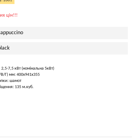
у: 2881
их цін!!!
cappuccino
lack
 2,5-7,5 кВт (номінальна 5кВт)
В/Г) мм: 400х941х355
опки: шамот
щення: 135 м.куб.