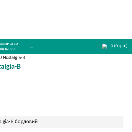
дівництво
0
(
0
грн.)
...
під ключ
 Nostalgia-B
algia-B
algia-B бордовий