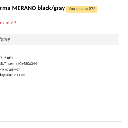
rma MERANO black/gray
Код товару: 872
их цін!!!
/gray
7, 5 кВт
Ш/Г) мм: 880х450х344
опки: шамот
іщення: 200 м3