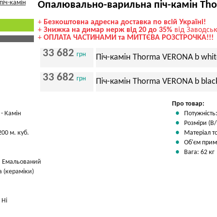
Опалювально-варильна піч-камін Th
+
Безкоштовна адресна доставка по всій Україні!
+
Знижка на димар нерж від 20 до 35%
від Заводськ
+
ОПЛАТА ЧАСТИНАМИ та МИТТЄВА РОЗСТРОЧКА!!!
33 682
грн
Піч-камін Thorma VERONA b whit
33 682
грн
Піч-камін Thorma VERONA b blac
Про товар:
- Камін
Потужність:
Розміри (В/
200 м. куб.
Матеріал т
Об'єм прим
Вага: 62 кг
 Емальований
 (кераміки)
:
Ні