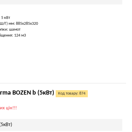
 5 кВт
Ш/Г) мм: 885х285х320
опки: шамот
іщення: 124 м3
rma BOZEN b (5кВт)
Код товару: 874
их цін!!!
(5кВт)