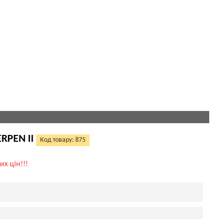
RPEN II
Код товару: 875
их цін!!!