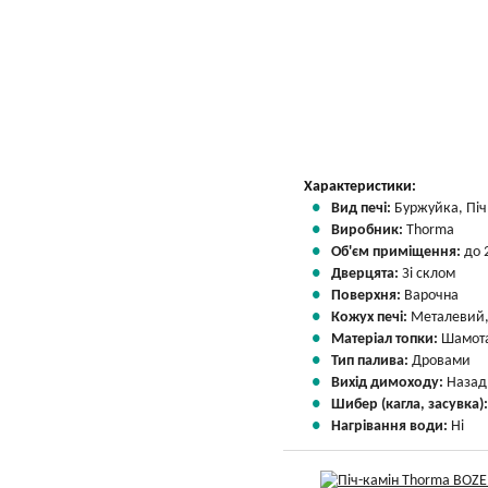
Характеристики:
Вид печі:
Буржуйка, Піч 
Виробник:
Thorma
Об'єм приміщення:
до 
Дверцята:
Зі склом
Поверхня:
Варочна
Кожух печі:
Металевий,
Матеріал топки:
Шамота
Тип палива:
Дровами
Вихід димоходу:
Назад
Шибер (кагла, засувка)
Нагрівання води:
Ні