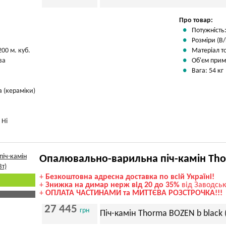
Про товар:
Потужність:
Розміри (В/
200 м. куб.
Матеріал т
ва
Об'єм прим
Вага: 54 кг
 (кераміки)
:
Ні
Опалювально-варильна піч-камін Tho
+
Безкоштовна адресна доставка по всій Україні!
+
Знижка на димар нерж від 20 до 35%
від Заводськ
+
ОПЛАТА ЧАСТИНАМИ та МИТТЄВА РОЗСТРОЧКА!!!
27 445
грн
Піч-камін Thorma BOZEN b black 