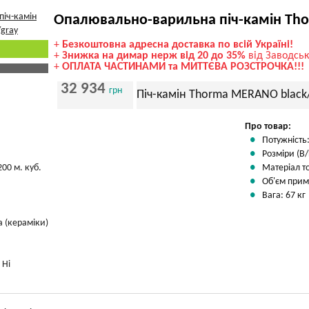
Опалювально-варильна піч-камін Tho
+
Безкоштовна адресна доставка по всій Україні!
+
Знижка на димар нерж від 20 до 35%
від Заводськ
+
ОПЛАТА ЧАСТИНАМИ та МИТТЄВА РОЗСТРОЧКА!!!
32 934
грн
Піч-камін Thorma MERANO black
Про товар:
Потужність:
Розміри (В/
200 м. куб.
Матеріал т
Об'єм прим
Вага: 67 кг
 (кераміки)
:
Ні