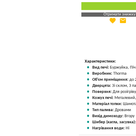
Отримати знижку
favorite
email
Яка Ваша ціна
?
Вказати мою ціну
Характеристики:
Вид печі:
Буржуйка, Піч 
Виробник:
Thorma
Об'єм приміщення:
до 
Дверцята:
Зі склом, З 
Поверхня:
Для розігрів
Кожух печі:
Металевий,
Матеріал топки:
Шамота
Тип палива:
Дровами
Вихід димоходу:
Вгору
Шибер (кагла, засувка)
Нагрівання води:
Ні