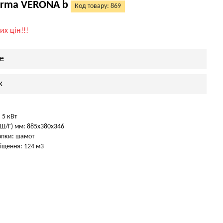
orma VERONA b
Код товару: 869
их цін!!!
e
k
 5 кВт
Ш/Г) мм: 885х380х346
опки: шамот
іщення: 124 м3