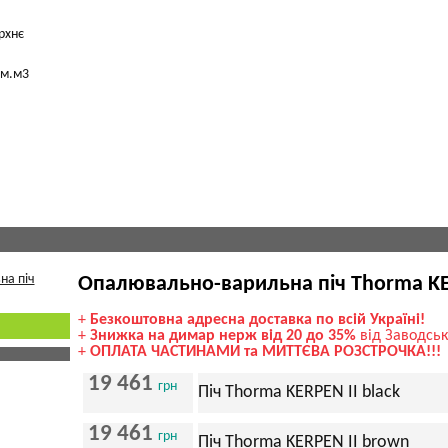
рхнє
 м.м3
Опалювально-варильна піч Thorma KE
+
Безкоштовна адресна доставка по всій Україні!
+
Знижка на димар нерж від 20 до 35%
від Заводськ
+
ОПЛАТА ЧАСТИНАМИ та МИТТЄВА РОЗСТРОЧКА!!!
19 461
грн
Піч Thorma KERPEN II black
19 461
грн
Піч Thorma KERPEN II brown