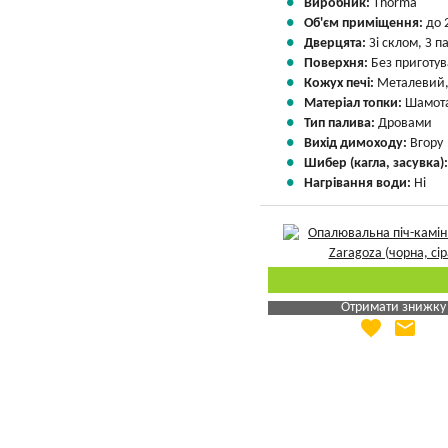
Виробник:
Thorma
Об'єм приміщення:
до 
Дверцята:
Зі склом, З 
Поверхня:
Без приготу
Кожух печі:
Металевий,
Матеріал топки:
Шамота
Тип палива:
Дровами
Вихід димоходу:
Вгору
Шибер (кагла, засувка)
Нагрівання води:
Ні
Отримати знижку
favorite
email
Яка Ваша ціна
?
Вказати мою ціну