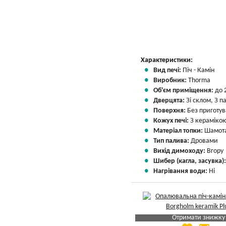
Вказати мою ціну
Характеристики:
Вид печі:
Піч - Камін
Виробник:
Thorma
Об'єм приміщення:
до 
Дверцята:
Зі склом, З 
Поверхня:
Без приготу
Кожух печі:
З кераміко
Матеріал топки:
Шамота
Тип палива:
Дровами
Вихід димоходу:
Вгору
Шибер (кагла, засувка)
Нагрівання води:
Ні
Отримати знижку