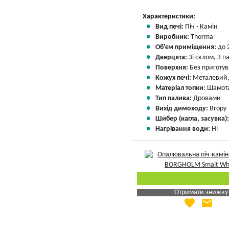
Характеристики:
Вид печі:
Піч - Камін
Виробник:
Thorma
Об'єм приміщення:
до 
Дверцята:
Зі склом, З 
Поверхня:
Без приготу
Кожух печі:
Металевий,
Матеріал топки:
Шамота
Тип палива:
Дровами
Вихід димоходу:
Вгору
Шибер (кагла, засувка)
Нагрівання води:
Ні
Отримати знижку
favorite
email
Яка Ваша ціна
?
Вказати мою ціну