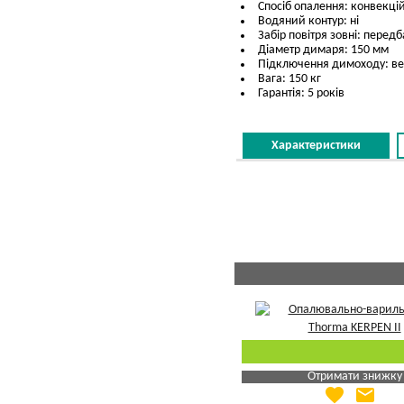
Спосіб опалення: конвекці
Водяний контур: ні
Забір повітря зовні: перед
Діаметр димаря: 150 мм
Підключення димоходу: ве
Вага: 150 кг
Гарантія: 5 років
Характеристики
Отримати знижку
favorite
email
Яка Ваша ціна
?