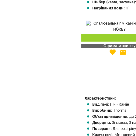
Шибер (кагла, засувка)
Нагрівання води:
Ні
Отримати знижку
favorite
email
Яка Ваша ціна
?
Вказати мою ціну
Характеристики:
Вид печі:
Піч - Камін
Виробник:
Thorma
Об'єм приміщення:
до 
Дверцята:
Зі склом, З 
Поверхня:
Для розігріву
Кожух печі:
Металевий