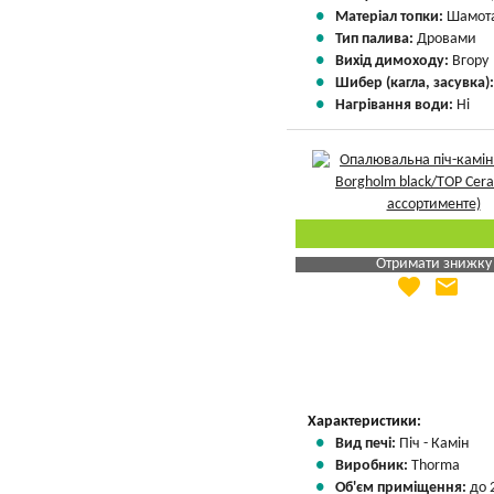
Матеріал топки:
Шамота
Тип палива:
Дровами
Вихід димоходу:
Вгору
Шибер (кагла, засувка)
Нагрівання води:
Ні
Отримати знижку
favorite
email
Яка Ваша ціна
?
Вказати мою ціну
Характеристики:
Вид печі:
Піч - Камін
Виробник:
Thorma
Об'єм приміщення:
до 