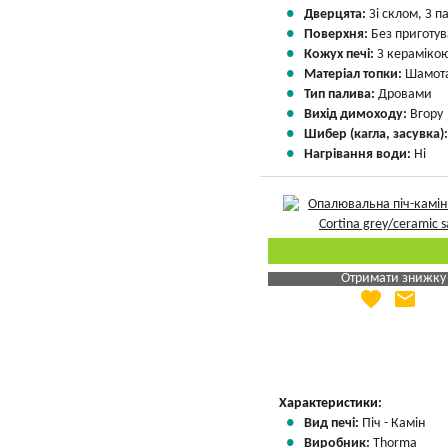
Дверцята:
Зі склом, З 
Поверхня:
Без приготу
Кожух печі:
З кераміко
Матеріал топки:
Шамота
Тип палива:
Дровами
Вихід димоходу:
Вгору
Шибер (кагла, засувка)
Нагрівання води:
Ні
Отримати знижку
favorite
email
Яка Ваша ціна
?
Вказати мою ціну
Характеристики:
Вид печі:
Піч - Камін
Виробник:
Thorma