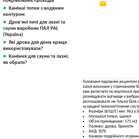
покрівельних проходів
email
Вказати мою ціну
Камінні топки з водяним
контуром
Дров'яні печі для лазні та
сауни виробник ПАЛ PAL
(Україна)
Які дрова для дома краще
використовувати?
Каміння для сауни та лазні,
як обрати?
Головним художнім акцентом в
кахлі виконані у стриманому 
має витягнуту по вертикалі п
розміщувати вогнище у вибран
розташовувати не тільки біля 
оснащені технологічними систе
Розміри (В/Ш/Г) мм: 963 х 6
Матеріал топки: шамот
Об'єм приміщення: 175 м3
Паливо: дрова, брикети
ККД: 82%
Камера подвійного згорянн