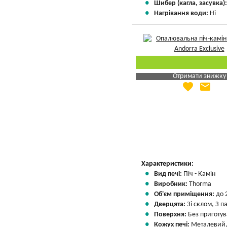
Шибер (кагла, засувка)
Нагрівання води:
Ні
Отримати знижку
favorite
email
Яка Ваша ціна
?
Вказати мою ціну
Характеристики:
Вид печі:
Піч - Камін
Виробник:
Thorma
Об'єм приміщення:
до 
Дверцята:
Зі склом, З 
Поверхня:
Без приготу
Кожух печі:
Металевий,