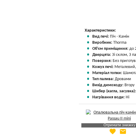
Характеристики:
Вид печі:
Піч - Камін
Виробник:
Thorma
Об'єм приміщення:
до 
Дверцята:
Зі склом, З 
Поверхня:
Без приготу
Кожух печі:
Металевий,
Матеріал топки:
Шамота
Тип палива:
Дровами
Вихід димоходу:
Вгору
Шибер (кагла, засувка)
Нагрівання води:
Ні
Отримати знижку
favorite
email
Яка Ваша ціна
?