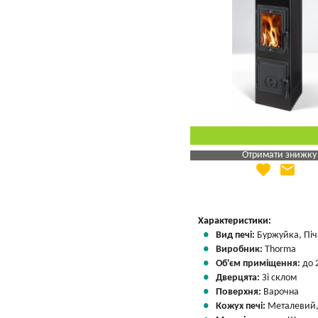
Отримати знижку
favorite
email
Яка Ваша ціна
?
Вказати мою ціну
Характеристики:
Вид печі:
Буржуйка, Піч 
Виробник:
Thorma
Об'єм приміщення:
до 
Дверцята:
Зі склом
Поверхня:
Варочна
Кожух печі:
Металевий,