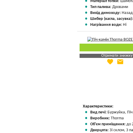
Матеріал топки:
Шамота
Тип палива:
Дровами
Вихід димоходу:
Назад
Шибер (кагла, засувка)
Нагрівання води:
Ні
Отримати знижку
favorite
email
Яка Ваша ціна
?
Вказати мою ціну
Характеристики:
Вид печі:
Буржуйка, Піч 
Виробник:
Thorma
Об'єм приміщення:
до 
Дверцята:
Зі склом, З 