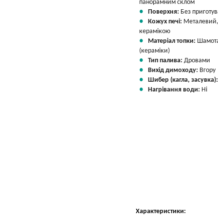
панорамним склом
Поверхня:
Без приготу
Кожух печі:
Металевий,
керамікою
Матеріал топки:
Шамот
(кераміки)
Тип палива:
Дровами
Вихід димоходу:
Вгору
Шибер (кагла, засувка)
Нагрівання води:
Ні
Характеристики: