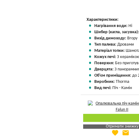
Характеристики:
Нагрівання води:
Ні
Шибер (кагла, засувка)
Вихід димоходу:
Вгору
Тип палива:
Дровами
Матеріал топки:
Шамота
Кожух печі:
З кераміко
Поверхня:
Без приготу
Дверцята:
З панорамним
Об'єм приміщення:
до 
Виробник:
Thorma
Вид печі:
Піч - Камін
Отримати знижку
favorite
email
Яка Ваша ціна
?