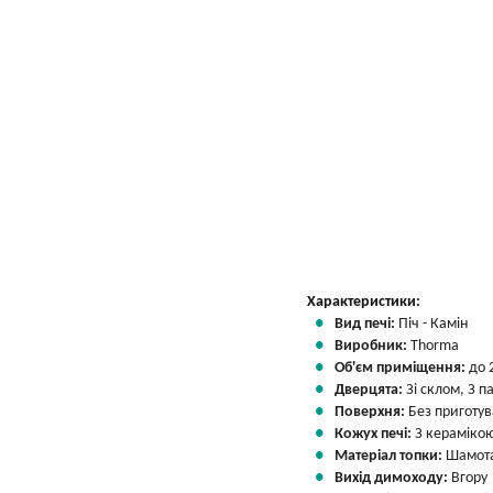
Вказати мою ціну
Характеристики:
Вид печі:
Піч - Камін
Виробник:
Thorma
Об'єм приміщення:
до 
Дверцята:
Зі склом, З 
Поверхня:
Без приготу
Кожух печі:
З кераміко
Матеріал топки:
Шамота
Вихід димоходу:
Вгору