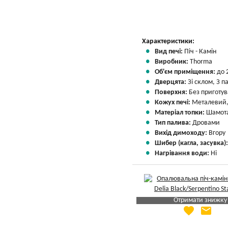
Характеристики:
Вид печі:
Піч - Камін
Виробник:
Thorma
Об'єм приміщення:
до 
Дверцята:
Зі склом, З 
Поверхня:
Без приготу
Кожух печі:
Металевий,
Матеріал топки:
Шамота
Тип палива:
Дровами
Вихід димоходу:
Вгору
Шибер (кагла, засувка)
Нагрівання води:
Ні
Отримати знижку
favorite
email
Яка Ваша ціна
?
Вказати мою ціну