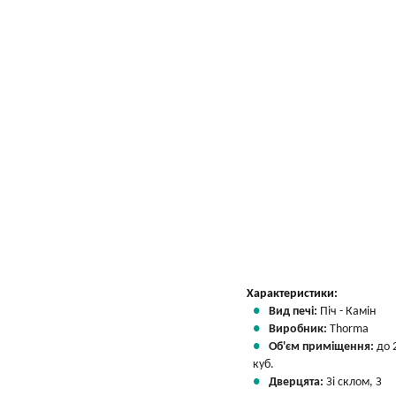
Вказати мою ціну
Характеристики:
Вид печі:
Піч - Камін
Виробник:
Thorma
Об'єм приміщення:
до 
куб.
Дверцята:
Зі склом, З