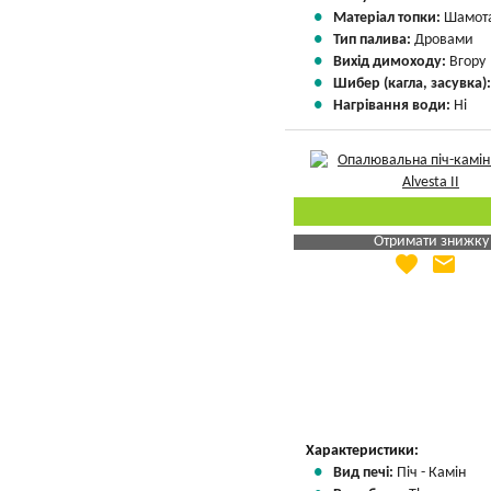
Матеріал топки:
Шамота
Тип палива:
Дровами
Вихід димоходу:
Вгору
Шибер (кагла, засувка)
Нагрівання води:
Ні
Отримати знижку
favorite
email
Яка Ваша ціна
?
Вказати мою ціну
Характеристики:
Вид печі:
Піч - Камін