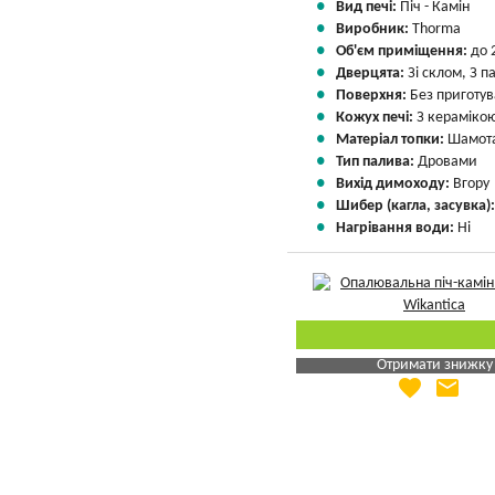
Вид печі:
Піч - Камін
Виробник:
Thorma
Об'єм приміщення:
до 
Дверцята:
Зі склом, З 
Поверхня:
Без приготу
Кожух печі:
З кераміко
Матеріал топки:
Шамота
Тип палива:
Дровами
Вихід димоходу:
Вгору
Шибер (кагла, засувка)
Нагрівання води:
Ні
Отримати знижку
favorite
email
Яка Ваша ціна
?
Вказати мою ціну