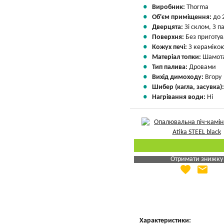
Виробник:
Thorma
Об'єм приміщення:
до 
Дверцята:
Зі склом, З 
Поверхня:
Без приготу
Кожух печі:
З кераміко
Матеріал топки:
Шамота
Тип палива:
Дровами
Вихід димоходу:
Вгору
Шибер (кагла, засувка)
Нагрівання води:
Ні
Отримати знижку
favorite
email
Яка Ваша ціна
?
Вказати мою ціну
Характеристики: