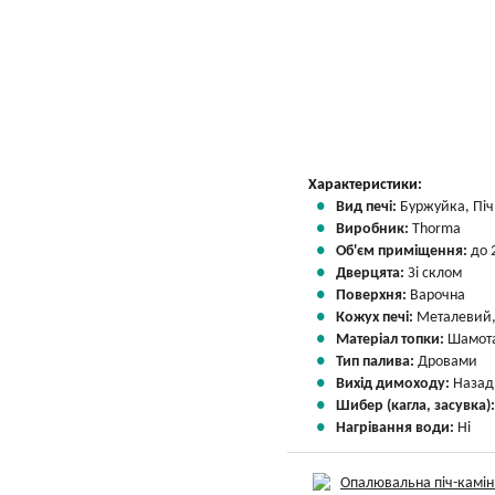
Характеристики:
Вид печі:
Буржуйка, Піч 
Виробник:
Thorma
Об'єм приміщення:
до 
Дверцята:
Зі склом
Поверхня:
Варочна
Кожух печі:
Металевий,
Матеріал топки:
Шамота
Тип палива:
Дровами
Вихід димоходу:
Назад
Шибер (кагла, засувка)
Нагрівання води:
Ні