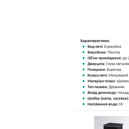
Вказати мою ціну
Характеристики:
Вид печі:
Буржуйка
Виробник:
Thorma
Об'єм приміщення:
до 
Дверцята:
Глуха метале
Поверхня:
Варочна
Кожух печі:
Металевий
Матеріал топки:
Шамота
Тип палива:
Дровами
Вихід димоходу:
Назад
Шибер (кагла, засувка)
Нагрівання води:
Ні