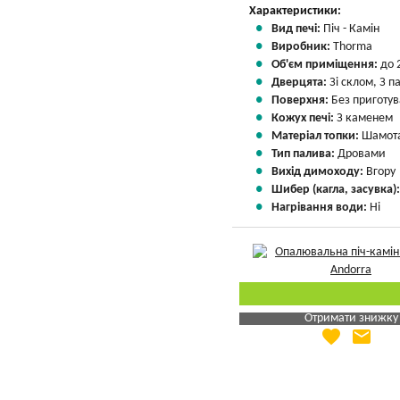
Характеристики:
Вид печі:
Піч - Камін
Виробник:
Thorma
Об'єм приміщення:
до 
Дверцята:
Зі склом, З 
Поверхня:
Без приготу
Кожух печі:
З каменем
Матеріал топки:
Шамота
Тип палива:
Дровами
Вихід димоходу:
Вгору
Шибер (кагла, засувка)
Нагрівання води:
Ні
Отримати знижку
favorite
email
Яка Ваша ціна
?
Вказати мою ціну