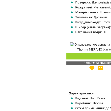
Поверхня:
Для розігрів
Кожух печі:
Металевий,
Матеріал топки:
Шамота
Тип палива:
Дровами
Вихід димоходу:
Вгору
Шибер (кагла, засувка)
Нагрівання води:
Ні
Отримати знижку
favorite
email
Яка Ваша ціна
?
Вказати мою ціну
Характеристики:
Вид печі:
Піч - Камін
Виробник:
Thorma
Об'єм приміщення:
до 