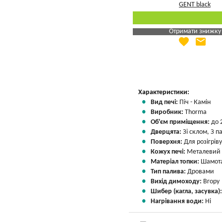
Отримати знижку
favorite
email
Яка Ваша ціна
?
Вказати мою ціну
Характеристики:
Вид печі:
Піч - Камін
Виробник:
Thorma
Об'єм приміщення:
до 
Дверцята:
Зі склом, З 
Поверхня:
Для розігріву
Кожух печі:
Металевий
Матеріал топки:
Шамота
Тип палива:
Дровами
Вихід димоходу:
Вгору
Шибер (кагла, засувка)
Нагрівання води:
Ні