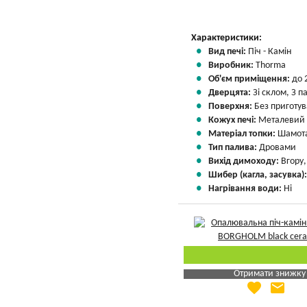
Характеристики:
Вид печі:
Піч - Камін
Виробник:
Thorma
Об'єм приміщення:
до 
Дверцята:
Зі склом, З 
Поверхня:
Без приготу
Кожух печі:
Металевий
Матеріал топки:
Шамота
Тип палива:
Дровами
Вихід димоходу:
Вгору
Шибер (кагла, засувка)
Нагрівання води:
Ні
Отримати знижку
favorite
email
Яка Ваша ціна
?