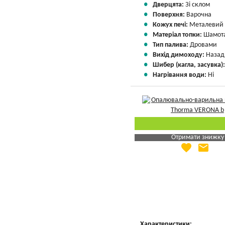
Дверцята:
Зі склом
Поверхня:
Варочна
Кожух печі:
Металевий
Матеріал топки:
Шамота
Тип палива:
Дровами
Вихід димоходу:
Назад
Шибер (кагла, засувка)
Нагрівання води:
Ні
Отримати знижку
favorite
email
Яка Ваша ціна
?
Вказати мою ціну
Характеристики: