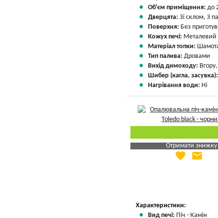
Об'єм приміщення:
до 
Дверцята:
Зі склом, З 
Поверхня:
Без приготу
Кожух печі:
Металевий
Матеріал топки:
Шамота
Тип палива:
Дровами
Вихід димоходу:
Вгору
Шибер (кагла, засувка)
Нагрівання води:
Ні
Отримати знижку
favorite
email
Яка Ваша ціна
?
Вказати мою ціну
Характеристики:
Вид печі:
Піч - Камін