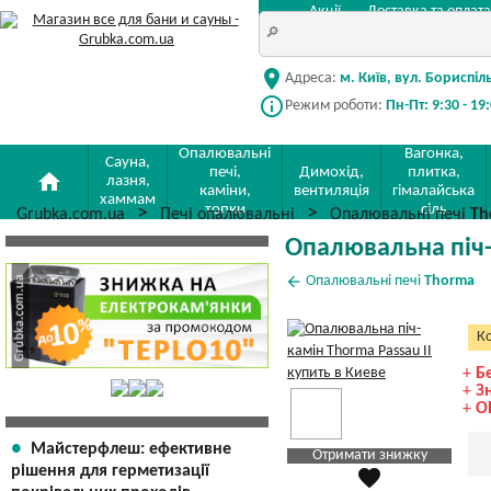
Акції
Доставка та оплата
location_on
Адреса:
м. Київ, вул. Бориспіл
info_outline
Режим роботи:
Пн-Пт: 9:30 - 19
Опалювальні
Вагонка,
Сауна,
печі,
Димохід,
плитка,
home
лазня,
каміни,
вентиляція
гімалайська
хаммам
топки
сіль
Grubka.com.ua
Печі опалювальні
Опалювальні печі
Th
Опалювальна піч-
arrow_back
Опалювальні печі
Thorma
Ко
+
Б
+
З
+
О
Майстерфлеш: ефективне
Отримати знижку
рішення для герметизації
favorite
Яка Ваша ціна
?