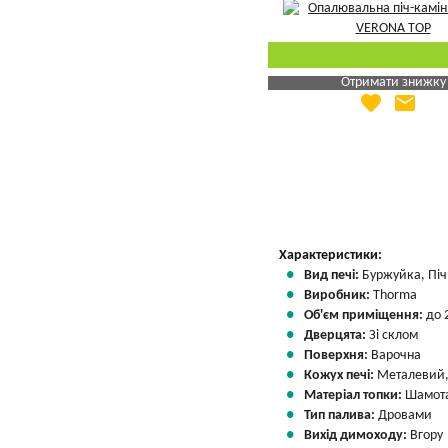
Отримати знижку
favorite
email
Яка Ваша ціна
?
Вказати мою ціну
Характеристики:
Вид печі:
Буржуйка, Піч 
Виробник:
Thorma
Об'єм приміщення:
до 
Дверцята:
Зі склом
Поверхня:
Варочна
Кожух печі:
Металевий,
Матеріал топки:
Шамота
Тип палива:
Дровами
Вихід димоходу:
Вгору