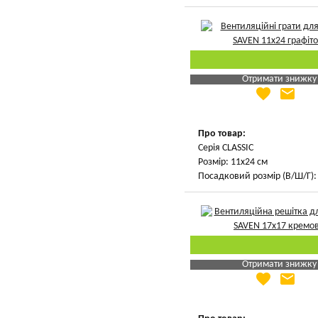
Отримати знижку
favorite
email
Яка Ваша ціна
?
Вказати мою ціну
Про товар:
Серія CLASSIC
Розмір: 11х24 см
Посадковий розмір (В/Ш/Г): 
Отримати знижку
favorite
email
Яка Ваша ціна
?
Вказати мою ціну