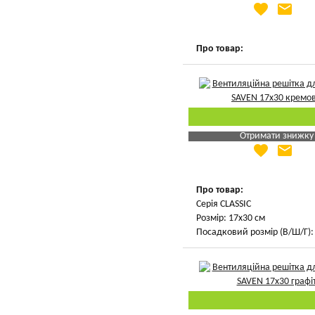
favorite
email
Яка Ваша ціна
?
Вказати мою ціну
Про товар:
Отримати знижку
favorite
email
Яка Ваша ціна
?
Вказати мою ціну
Про товар:
Серія CLASSIC
Розмір: 17х30 см
Посадковий розмір (В/Ш/Г): 