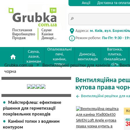
Акції
Доставка та оплата
location_on
Адреса:
м. Київ, вул. Бориспіл
info_outline
Режим роботи:
Пн-Пт: 9:30 - 19
Опалювальні
Вагонка,
Сауна,
печі,
Димохід,
плитка,
home
лазня,
каміни,
вентиляція
гімалайська
хаммам
топки
сіль
Grubka.com.ua
Вентиляційні решітки для камінів
Вент
чорна
Вентиляційна реші
кутова права чор
arrow_back
Вентиляційні решітки для ка
Майстерфлеш: ефективне
рішення для герметизації
Ко
покрівельних проходів
40
Камінні топки з водяним
3
контуром