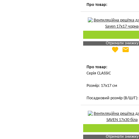
Про товар:
Отримати знижку
favorite
email
Яка Ваша ціна
?
Вказати мою ціну
Про товар:
Серія CLASSIC
Розмір: 17х17 см
Посадковий розмір (В/Ш/Г): 
Отримати знижку