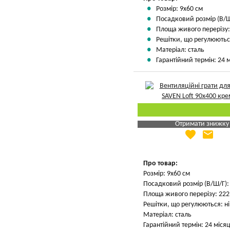
Розмір: 9х60 см
Посадковий розмір (В/Ш/
Площа живого перерізу: 
Решітки, що регулюються
Матеріал: сталь
Гарантійний термін: 24 м
Отримати знижку
favorite
email
Яка Ваша ціна
?
Вказати мою ціну
Про товар:
Розмір: 9х60 см
Посадковий розмір (В/Ш/Г): 
Площа живого перерізу: 222 
Решітки, що регулюються: ні
Матеріал: сталь
Гарантійний термін: 24 місяц