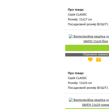
Вказати мою ціну
Про товар:
Серія CLASSIC
Розмір: 11х17 см
Посадковий розмір (В/Ш/Г): 
Отримати знижку
favorite
email
Яка Ваша ціна
?
Вказати мою ціну
Про товар:
Серія CLASSIC
Розмір: 11х24 см
Посадковий розмір (В/Ш/Г): 