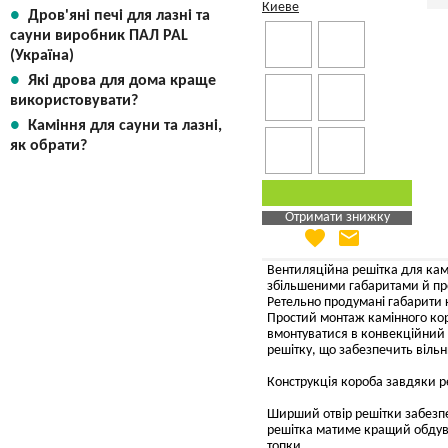
Дров'яні печі для лазні та
сауни виробник ПАЛ PAL
(Україна)
Які дрова для дома краще
використовувати?
Каміння для сауни та лазні,
як обрати?
Отримати знижку
favorite
email
Яка Ваша ціна
?
Вказати мою ціну
Вентиляційна решітка для кам
збільшеними габаритами й про
Ретельно продумані габарити к
Простий монтаж камінного кор
вмонтуватися в конвекційний 
решітку, що забезпечить вільн
Конструкція короба завдяки ре
Ширший отвір решітки забезпе
решітка матиме кращий обдув, 
топки.