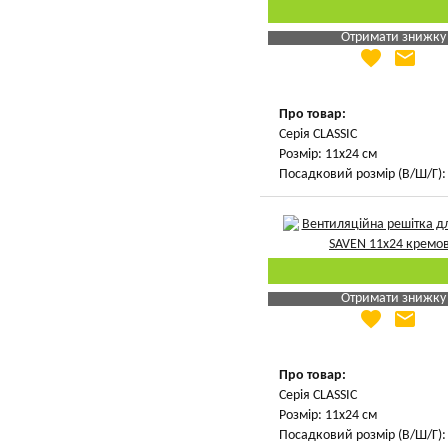
Отримати знижку
favorite
email
Яка Ваша ціна
?
Вказати мою ціну
Про товар:
Серія CLASSIC
Розмір: 11х24 см
Посадковий розмір (В/Ш/Г): 
Отримати знижку
favorite
email
Яка Ваша ціна
?
Вказати мою ціну
Про товар:
Серія CLASSIC
Розмір: 11х24 см
Посадковий розмір (В/Ш/Г): 