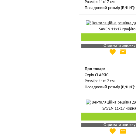
Розмір: 11х17 см
Посадковий розмір (В/Ш/Г): 
Отримати знижку
favorite
email
Яка Ваша ціна
?
Вказати мою ціну
Про товар:
Серія CLASSIC
Розмір: 11х17 см
Посадковий розмір (В/Ш/Г): 
Отримати знижку
favorite
email
Яка Ваша ціна
?