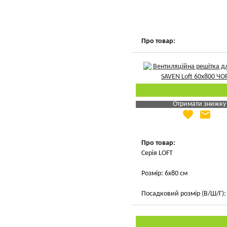
Вказати мою ціну
Про товар:
Отримати знижку
favorite
email
Яка Ваша ціна
?
Вказати мою ціну
Про товар:
Серія LOFT
Розмір: 6х80 см
Посадковий розмір (В/Ш/Г): 