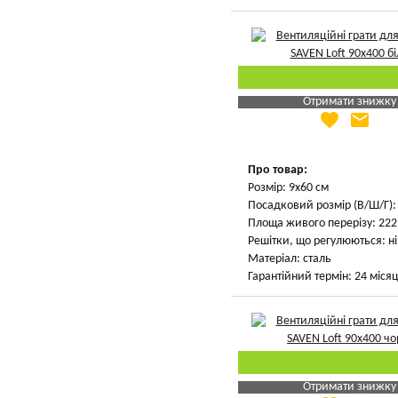
Отримати знижку
favorite
email
Яка Ваша ціна
?
Вказати мою ціну
Про товар:
Розмір: 9х60 см
Посадковий розмір (В/Ш/Г): 
Площа живого перерізу: 222 
Решітки, що регулюються: ні
Матеріал: сталь
Гарантійний термін: 24 місяц
Отримати знижку