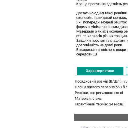
Краща пропускна здатність реш
Достатньо однієї такої решітк
економія, і швидший монтаж, і
Як і попередні моделі решіток 
форму з мінімалістичним диз
Матеріали з яких виконана ре
стін та каркасів різних товщин.
Завдяки простоті та гладким 
довговічність на довгі роки.
Використання якісного покритт
середовища.
Характеристики
Посадковий розмір (В/Ш/Г): 95 
Площа живого перерізу 653.8 с
Решітки, що регулюються: ні
Матеріал: сталь
Гарантійний термін: 24 місяці