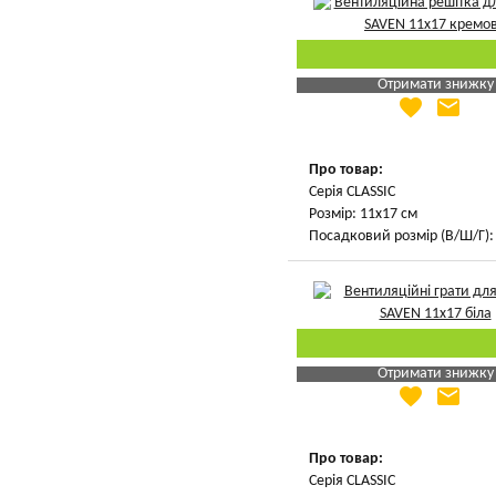
Отримати знижку
favorite
email
Яка Ваша ціна
?
Вказати мою ціну
Про товар:
Серія CLASSIC
Розмір: 11х17 см
Посадковий розмір (В/Ш/Г): 
Отримати знижку
favorite
email
Яка Ваша ціна
?
Вказати мою ціну
Про товар:
Серія CLASSIC