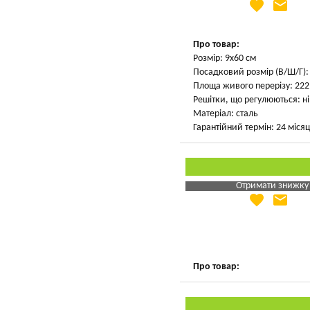
favorite
email
Яка Ваша ціна
?
Вказати мою ціну
Про товар:
Розмір: 9х60 см
Посадковий розмір (В/Ш/Г): 
Площа живого перерізу: 222 
Решітки, що регулюються: ні
Матеріал: сталь
Гарантійний термін: 24 місяц
Отримати знижку
favorite
email
Яка Ваша ціна
?
Вказати мою ціну
Про товар: