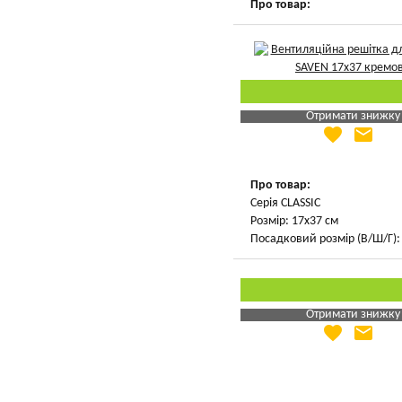
Про товар:
Отримати знижку
favorite
email
Яка Ваша ціна
?
Вказати мою ціну
Про товар:
Серія CLASSIC
Розмір: 17х37 см
Посадковий розмір (В/Ш/Г): 
Отримати знижку
favorite
email
Яка Ваша ціна
?
Вказати мою ціну