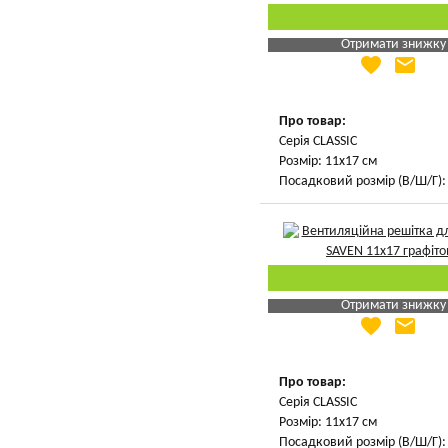
Отримати знижку
favorite
email
Яка Ваша ціна
?
Вказати мою ціну
Про товар:
Серія CLASSIC
Розмір: 11х17 см
Посадковий розмір (В/Ш/Г): 
Отримати знижку
favorite
email
Яка Ваша ціна
?
Вказати мою ціну
Про товар:
Серія CLASSIC
Розмір: 11х17 см
Посадковий розмір (В/Ш/Г): 