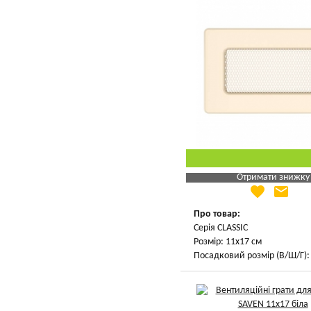
Отримати знижку
favorite
email
Яка Ваша ціна
?
Вказати мою ціну
Про товар:
Серія CLASSIC
Розмір: 11х17 см
Посадковий розмір (В/Ш/Г): 