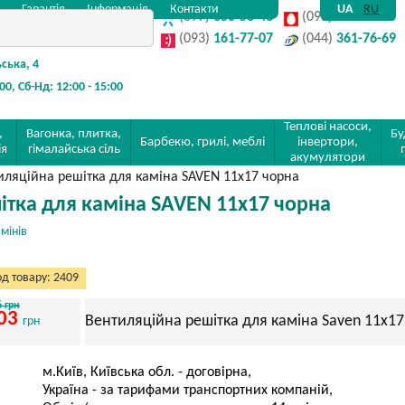
Гарантія
Інформація
Контакти
UA
RU
(097)
350-58-48
(095)
142-32-80
(093)
161-77-07
(044)
361-76-69
ьська, 4
:00, Сб-Нд: 12:00 - 15:00
Теплові насоси,
,
Вагонка, плитка,
Бу
Барбекю, грилі, меблі
інвертори,
ія
гімалайська сіль
акумулятори
иляційна решітка для каміна SAVEN 11х17 чорна
ітка для каміна SAVEN 11х17 чорна
мінів
д товару: 2409
6 грн
03
Вентиляційна решітка для каміна Saven 11х17
грн
м.Київ, Київська обл. - договірна,
Україна - за тарифами транспортних компаній,