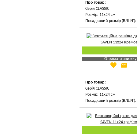
Про товар:
Серія CLASSIC
Розмір: 11х24 см
Посадковий розмір (В/Ш/Г): 
Отримати знижку
favorite
email
Яка Ваша ціна
?
Вказати мою ціну
Про товар:
Серія CLASSIC
Розмір: 11х24 см
Посадковий розмір (В/Ш/Г): 