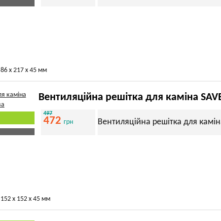
86 х 217 х 45 мм
Вентиляційна решітка для каміна SAV
497
472
Вентиляційна решітка для камін
грн
152 х 152 х 45 мм