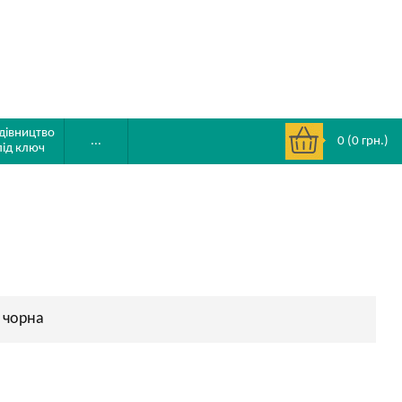
дівництво
0
(
0
грн.)
...
під ключ
 чорна