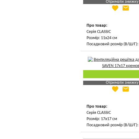
Отримати знижку
favorite
email
Яка Ваша ціна
?
Вказати мою ціну
Про товар:
Серія CLASSIC
Розмір: 11х24 см
Посадковий розмір (В/Ш/Г): 
Отримати знижку
favorite
email
Яка Ваша ціна
?
Вказати мою ціну
Про товар:
Серія CLASSIC
Розмір: 17х17 см
Посадковий розмір (В/Ш/Г): 