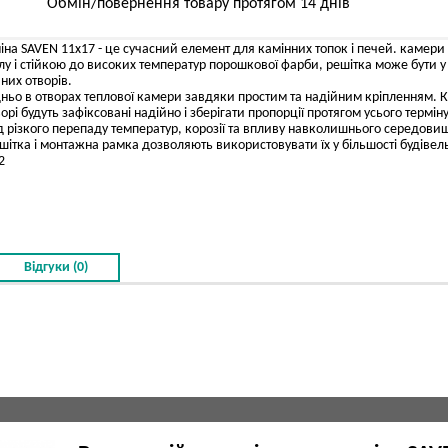
Обмін/повернення товару протягом 14 днів
на SAVEN 11х17 - це сучасний елемент для камінних топок і печей. камери
 і стійкою до високих температур порошкової фарби, решітка може бути у в
них отворів.
дньо в отворах теплової камери завдяки простим та надійним кріпленням. К
орі будуть зафіксовані надійно і зберігати пропорції протягом усього термі
ід різкого перепаду температур, корозії та впливу навколишнього середови
ітка і монтажна рамка дозволяють використовувати їх у більшості будівельни
2
Відгуки (0)