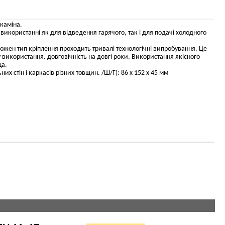
 каміна.
икористанні як для відведення гарячого, так і для подачі холодного
ожен тип кріплення проходить тривалі технологічні випробування. Це
ну використання. довговічність на довгі роки. Використання якісного
ща.
х стін і каркасів різних товщин. /Ш/Г): 86 х 152 х 45 мм