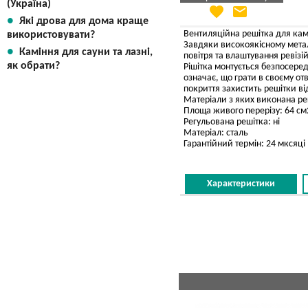
(Україна)
favorite
email
Яка Ваша ціна
?
Які дрова для дома краще
Вказати мою ціну
Вентиляційна решітка для камі
використовувати?
Завдяки високоякісному металу
Каміння для сауни та лазні,
повітря та влаштування ревізій
як обрати?
Рішітка монтується безпосере
означає, що грати в своєму отв
покриття захистить решітки в
Матеріали з яких виконана реш
Площа живого перерізу: 64 см
Регульована решітка: ні
Матеріал: сталь
Гарантійний термін: 24 мксяці
Характеристики