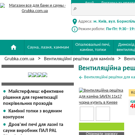
Акції
Доставка та оплата
location_on
Адреса:
м. Київ, вул. Бориспіл
info_outline
Режим роботи:
Пн-Пт: 9:30 - 19
Опалювальні печі,
Димохід
home
Сауна, лазня, хаммам
каміни, топки
вентиляц
Grubka.com.ua
Вентиляційні решітки для камінів
Вент
Вентиляційна реш
arrow_back
Вентиляційні решітки для ка
Майстерфлеш: ефективне
Ко
рішення для герметизації
42
покрівельних проходів
4
Камінні топки з водяним
контуром
Дров'яні печі для лазні та
сауни виробник ПАЛ PAL
Отримати знижку