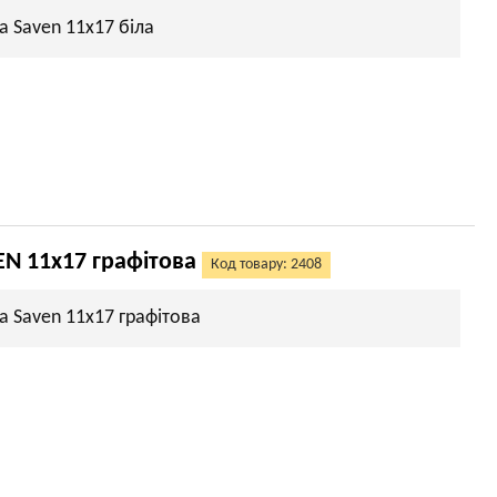
а Saven 11х17 біла
EN 11х17 графітова
Код товару: 2408
а Saven 11х17 графітова